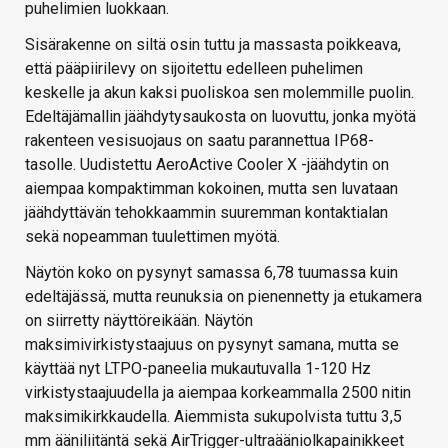
puhelimien luokkaan.
Sisärakenne on siltä osin tuttu ja massasta poikkeava,
että pääpiirilevy on sijoitettu edelleen puhelimen
keskelle ja akun kaksi puoliskoa sen molemmille puolin.
Edeltäjämallin jäähdytysaukosta on luovuttu, jonka myötä
rakenteen vesisuojaus on saatu parannettua IP68-
tasolle. Uudistettu AeroActive Cooler X -jäähdytin on
aiempaa kompaktimman kokoinen, mutta sen luvataan
jäähdyttävän tehokkaammin suuremman kontaktialan
sekä nopeamman tuulettimen myötä.
Näytön koko on pysynyt samassa 6,78 tuumassa kuin
edeltäjässä, mutta reunuksia on pienennetty ja etukamera
on siirretty näyttöreikään. Näytön
maksimivirkistystaajuus on pysynyt samana, mutta se
käyttää nyt LTPO-paneelia mukautuvalla 1-120 Hz
virkistystaajuudella ja aiempaa korkeammalla 2500 nitin
maksimikirkkaudella. Aiemmista sukupolvista tuttu 3,5
mm ääniliitäntä sekä AirTrigger-ultraääniolkapainikkeet