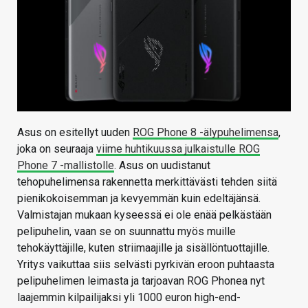
Asus on esitellyt uuden
ROG Phone 8 -älypuhelimensa
,
joka on seuraaja
viime huhtikuussa julkaistulle ROG
Phone 7 -mallistolle
. Asus on uudistanut
tehopuhelimensa rakennetta merkittävästi tehden siitä
pienikokoisemman ja kevyemmän kuin edeltäjänsä.
Valmistajan mukaan kyseessä ei ole enää pelkästään
pelipuhelin, vaan se on suunnattu myös muille
tehokäyttäjille, kuten striimaajille ja sisällöntuottajille.
Yritys vaikuttaa siis selvästi pyrkivän eroon puhtaasta
pelipuhelimen leimasta ja tarjoavan ROG Phonea nyt
laajemmin kilpailijaksi yli 1000 euron high-end-