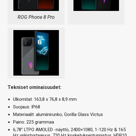
ROG Phone 8 Pro
Tekniset ominaisuudet:
Ulkomitat: 163,8 x 76,8 x 8,9 mm
Suojaus: IP68
Materiaalit: alumiinirunko, Gorilla Glass Victus
Paino: 225 grammaa
6,78” LTPO AMOLED -näyttö, 2400×1080, 1-120 Hz & 165
Hz virkistystaajuus, 720 Hz kosketuksentunnistus, HDR10,