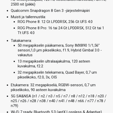
2500 nit (piikki)
Qualcomm Snapdragon 8 Gen 3 -järjestelmäpiiri
Muisti ja tallennustila:
ROG Phone 8: 12 Gt LPDDR5X, 256 Gt UFS 4.0
ROG Phone 8 Pro: 16 tai 24 Gt LPDDR5X, 512 Gt tai 1
Tt UFS 4.0
Takakamera:
50 megapikselin pääkamera, Sony IMX890 1/1,56”
sensori,1,0 µm pikselikoko, f1.9, Hybrid Gimbal 3.0 -
vakautus
13 megapikselin ultralaajakulma, 120 asteen
kuvakulma, f2.2
32 megapikselin telekamera, Quad Bayer, 0,7 um
pikselikoko, f2.0, 3x, OIS
Etukamera: 32 megapikseliä, RGBW-sensori, 0,7 um
pikselikoko, 90 asteen kuvakulma
5G SA&NSA (n1 / n2 / n3 / n5 / n7 / n8 / n12 / n18 / n20 /
n25 / n26 / n28 / n38 / n40 / n41 / n48 / n66 / n77 / n78 /
n79)
Wi-Fi 7 ready, Bluetooth 5.3 (aptX Lossless & Adaptive)