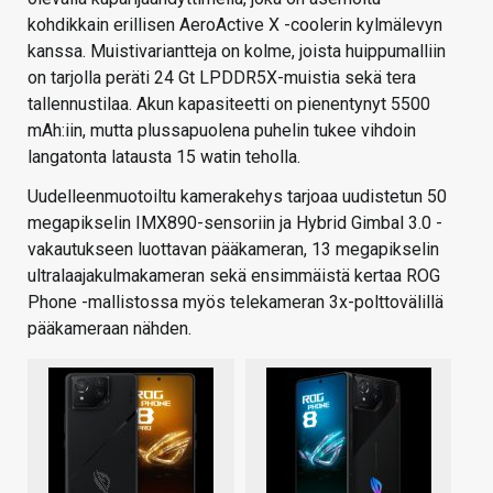
kohdikkain erillisen AeroActive X -coolerin kylmälevyn
kanssa. Muistivariantteja on kolme, joista huippumalliin
on tarjolla peräti 24 Gt LPDDR5X-muistia sekä tera
tallennustilaa. Akun kapasiteetti on pienentynyt 5500
mAh:iin, mutta plussapuolena puhelin tukee vihdoin
langatonta latausta 15 watin teholla.
Uudelleenmuotoiltu kamerakehys tarjoaa uudistetun 50
megapikselin IMX890-sensoriin ja Hybrid Gimbal 3.0 -
vakautukseen luottavan pääkameran, 13 megapikselin
ultralaajakulmakameran sekä ensimmäistä kertaa ROG
Phone -mallistossa myös telekameran 3x-polttovälillä
pääkameraan nähden.