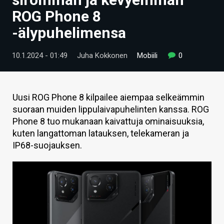
ARTIKKELIT
ROG Phone 8
-älypuhelimensa
VIDEOT
TECHBBS
10.1.2024 - 01:49
Juha Kokkonen
Mobiili
0
TIETOA
HINTA.FI
Uusi ROG Phone 8 kilpailee aiempaa selkeämmin
suoraan muiden lippulaivapuhelinten kanssa. ROG
KAUPPA
Phone 8 tuo mukanaan kaivattuja ominaisuuksia,
kuten langattoman latauksen, telekameran ja
VAIHDA TEEMA
IP68-suojauksen.
HAKU