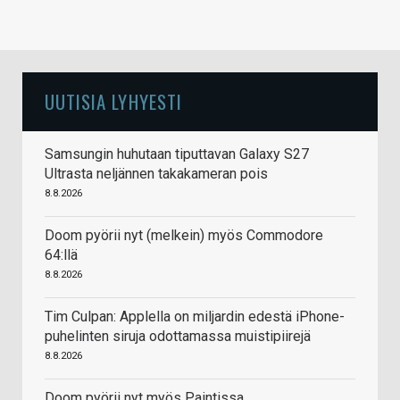
UUTISIA LYHYESTI
Samsungin huhutaan tiputtavan Galaxy S27
Ultrasta neljännen takakameran pois
8.8.2026
Doom pyörii nyt (melkein) myös Commodore
64:llä
8.8.2026
Tim Culpan: Applella on miljardin edestä iPhone-
puhelinten siruja odottamassa muistipiirejä
8.8.2026
Doom pyörii nyt myös Paintissa