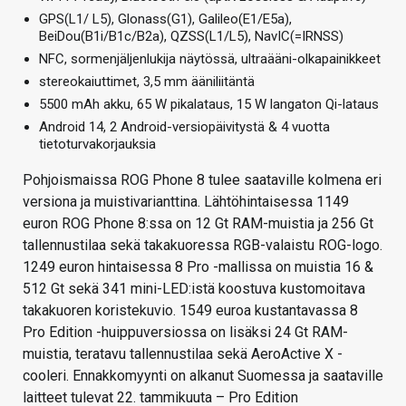
GPS(L1/ L5), Glonass(G1), Galileo(E1/E5a),
BeiDou(B1i/B1c/B2a), QZSS(L1/L5), NavIC(=IRNSS)
NFC, sormenjäljenlukija näytössä, ultraääni-olkapainikkeet
stereokaiuttimet, 3,5 mm ääniliitäntä
5500 mAh akku, 65 W pikalataus, 15 W langaton Qi-lataus
Android 14, 2 Android-versiopäivitystä & 4 vuotta
tietoturvakorjauksia
Pohjoismaissa ROG Phone 8 tulee saataville kolmena eri
versiona ja muistivarianttina. Lähtöhintaisessa 1149
euron ROG Phone 8:ssa on 12 Gt RAM-muistia ja 256 Gt
tallennustilaa sekä takakuoressa RGB-valaistu ROG-logo.
1249 euron hintaisessa 8 Pro -mallissa on muistia 16 &
512 Gt sekä 341 mini-LED:istä koostuva kustomoitava
takakuoren koristekuvio. 1549 euroa kustantavassa 8
Pro Edition -huippuversiossa on lisäksi 24 Gt RAM-
muistia, teratavu tallennustilaa sekä AeroActive X -
cooleri. Ennakkomyynti on alkanut Suomessa ja saataville
laitteet tulevat 22. tammikuuta – Pro Edition