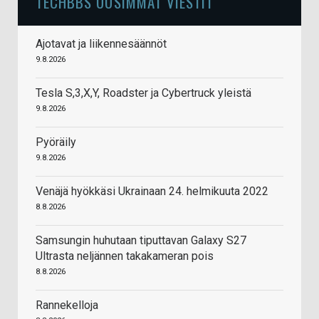
TECHBBS UUSIMMAT VIESTIT
Ajotavat ja liikennesäännöt
9.8.2026
Tesla S,3,X,Y, Roadster ja Cybertruck yleistä
9.8.2026
Pyöräily
9.8.2026
Venäjä hyökkäsi Ukrainaan 24. helmikuuta 2022
8.8.2026
Samsungin huhutaan tiputtavan Galaxy S27
Ultrasta neljännen takakameran pois
8.8.2026
Rannekelloja