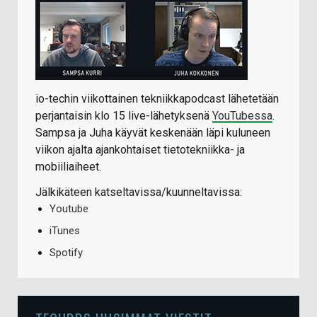
io-techin viikottainen tekniikkapodcast lähetetään
perjantaisin klo 15 live-lähetyksenä
YouTubessa
.
Sampsa ja Juha käyvät keskenään läpi kuluneen
viikon ajalta ajankohtaiset tietotekniikka- ja
mobiiliaiheet.
Jälkikäteen katseltavissa/kuunneltavissa:
Youtube
iTunes
Spotify