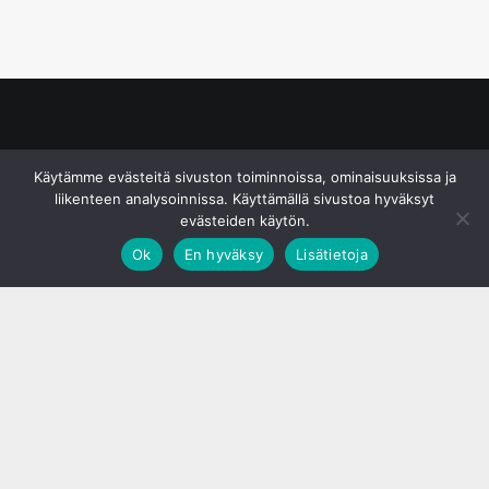
© S&J Media Oy
Käytämme evästeitä sivuston toiminnoissa, ominaisuuksissa ja
liikenteen analysoinnissa. Käyttämällä sivustoa hyväksyt
evästeiden käytön.
Ok
En hyväksy
Lisätietoja
;