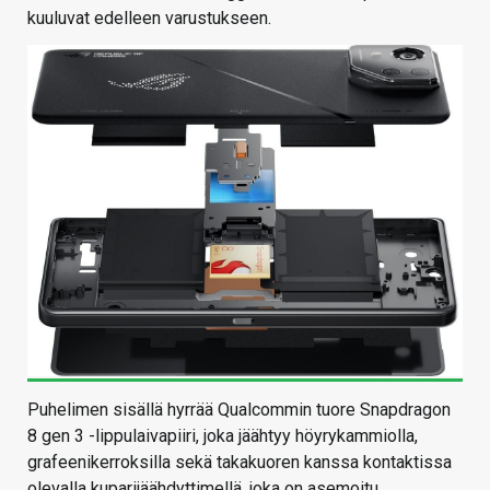
kuuluvat edelleen varustukseen.
Puhelimen sisällä hyrrää Qualcommin tuore Snapdragon
8 gen 3 -lippulaivapiiri, joka jäähtyy höyrykammiolla,
grafeenikerroksilla sekä takakuoren kanssa kontaktissa
olevalla kuparijäähdyttimellä, joka on asemoitu