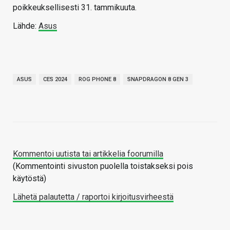
poikkeuksellisesti 31. tammikuuta.
Lähde:
Asus
ASUS
CES 2024
ROG PHONE 8
SNAPDRAGON 8 GEN 3
Kommentoi uutista tai artikkelia foorumilla
(Kommentointi sivuston puolella toistakseksi pois
käytöstä)
Lähetä palautetta / raportoi kirjoitusvirheestä