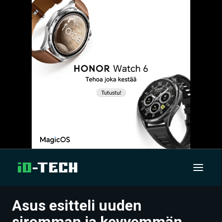
Asus esitteli uuden
UUTISET
siromman ja kevyemmän