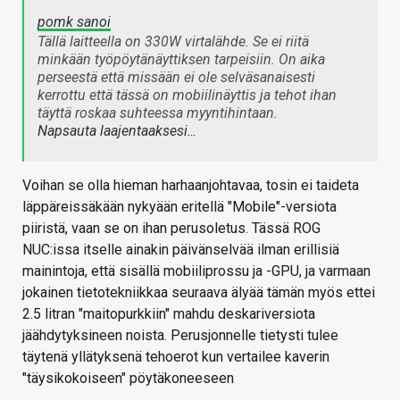
pomk sanoi
Tällä laitteella on 330W virtalähde. Se ei riitä
minkään työpöytänäyttiksen tarpeisiin. On aika
perseestä että missään ei ole selväsanaisesti
kerrottu että tässä on mobiilinäyttis ja tehot ihan
täyttä roskaa suhteessa myyntihintaan.
Napsauta laajentaaksesi…
Voihan se olla hieman harhaanjohtavaa, tosin ei taideta
läppäreissäkään nykyään eritellä "Mobile"-versiota
piiristä, vaan se on ihan perusoletus. Tässä ROG
NUC:issa itselle ainakin päivänselvää ilman erillisiä
mainintoja, että sisällä mobiiliprossu ja -GPU, ja varmaan
jokainen tietotekniikkaa seuraava älyää tämän myös ettei
2.5 litran "maitopurkkiin" mahdu deskariversiota
jäähdytyksineen noista. Perusjonnelle tietysti tulee
täytenä yllätyksenä tehoerot kun vertailee kaverin
"täysikokoiseen" pöytäkoneeseen