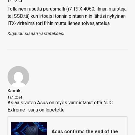
18.1.2024
Tollainen riisuttu perusmalli (i7, RTX 4060, ilman muisteja
tai SSD:tä) kun irtoaisi tonnin pintaan niin lähtisi nykyinen
ITX-viritelmä tori.fi:hin mutta lienee toiveajattelua.
Kirjaudu sisään vastataksesi
Kaotik
19.1.2024
Asiaa sivuten Asus on myös varmistanut että NUC
Extreme -sarja on lopetettu
Asus confirms the end of the