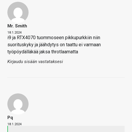
Mr. Smith
18.1.2024
i9 ja RTX4070 tuommoseen pikkupurkkiin niin
suorituskyky ja jäähdytys on taattu ei varmaan
työpöydälläkää jaksa throtlaamatta
Kirjaudu sisään vastataksesi
Pq
18.1.2024