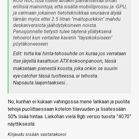
ROG NUC:issa itselle ainakin päivänselvää ilman
erillisiä mainintoja, että sisällä mobiiliprossu ja -GPU,
ja varmaan jokainen tietotekniikkaa seuraava älyää
tämän myös ettei 2.5 litran "maitopurkkiin" mahdu
deskariversiota jäähdytyksineen noista.
Perusjonnelle tietysti tulee täytenä yllätyksenä
tehoerot kun vertailee kaverin "täysikokoiseen"
pöytäkoneeseen
Edit: totta kai hinta-tehosuhde on kuraa jos verrataan
itse järjellä kasattuun ATX-kokoonpanoon, tässä
maksetaan pienestä koosta, joka onkin se suurin
eye-catcher tässä tuotteessa, ei tehosta.
Napsauta laajentaaksesi…
No, kunhan ei kukaan vahingossa mene lankaan ja puolita
tehoja puolittaessaan kotelon tilavuuden ja lisätessään
50% lisää hintaa. Lieköhän vielä 8gb versio tuosta ”4070”
näyttiksestä.
Kirjaudu sisään vastataksesi