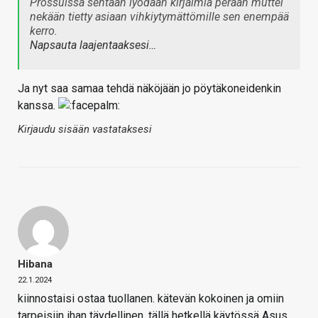
Prossuissa sentään lyödään kirjaimia perään muttei
nekään tietty asiaan vihkiytymättömille sen enempää
kerro.
Napsauta laajentaaksesi…
Ja nyt saa samaa tehdä näköjään jo pöytäkoneidenkin
kanssa.
Kirjaudu sisään vastataksesi
Hibana
22.1.2024
kiinnostaisi ostaa tuollanen. kätevän kokoinen ja omiin
tarpeisiin ihan täydellinen. tällä hetkellä käytössä Asus