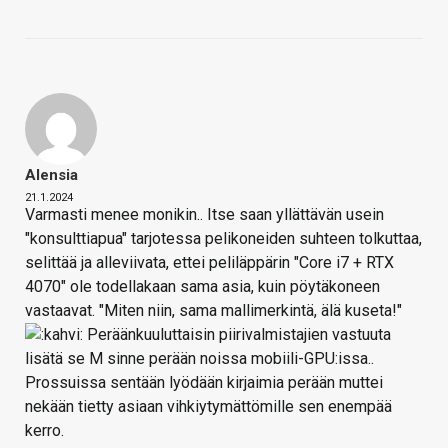
Alensia
21.1.2024
Varmasti menee monikin.. Itse saan yllättävän usein
"konsulttiapua" tarjotessa pelikoneiden suhteen tolkuttaa,
selittää ja alleviivata, ettei peliläppärin "Core i7 + RTX
4070" ole todellakaan sama asia, kuin pöytäkoneen
vastaavat. "Miten niin, sama mallimerkintä, älä kuseta!"
Peräänkuuluttaisin piirivalmistajien vastuuta
lisätä se M sinne perään noissa mobiili-GPU:issa..
Prossuissa sentään lyödään kirjaimia perään muttei
nekään tietty asiaan vihkiytymättömille sen enempää
kerro.