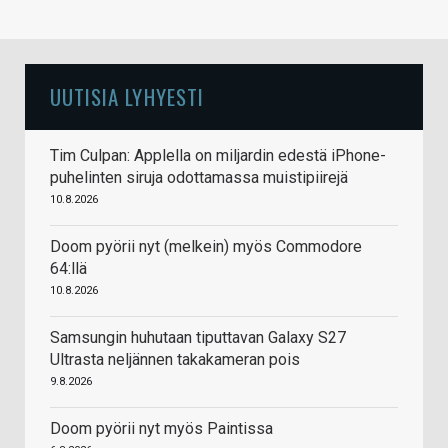
UUTISIA LYHYESTI
Tim Culpan: Applella on miljardin edestä iPhone-
puhelinten siruja odottamassa muistipiirejä
10.8.2026
Doom pyörii nyt (melkein) myös Commodore
64:llä
10.8.2026
Samsungin huhutaan tiputtavan Galaxy S27
Ultrasta neljännen takakameran pois
9.8.2026
Doom pyörii nyt myös Paintissa