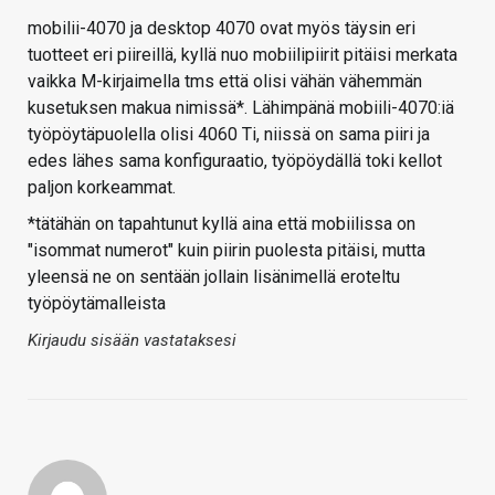
mobilii-4070 ja desktop 4070 ovat myös täysin eri
tuotteet eri piireillä, kyllä nuo mobiilipiirit pitäisi merkata
vaikka M-kirjaimella tms että olisi vähän vähemmän
kusetuksen makua nimissä*. Lähimpänä mobiili-4070:iä
työpöytäpuolella olisi 4060 Ti, niissä on sama piiri ja
edes lähes sama konfiguraatio, työpöydällä toki kellot
paljon korkeammat.
*tätähän on tapahtunut kyllä aina että mobiilissa on
"isommat numerot" kuin piirin puolesta pitäisi, mutta
yleensä ne on sentään jollain lisänimellä eroteltu
työpöytämalleista
Kirjaudu sisään vastataksesi