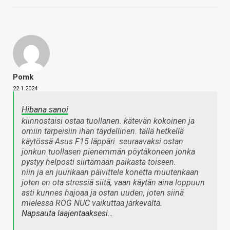
Pomk
22.1.2024
Hibana sanoi
kiinnostaisi ostaa tuollanen. kätevän kokoinen ja
omiin tarpeisiin ihan täydellinen. tällä hetkellä
käytössä Asus F15 läppäri. seuraavaksi ostan
jonkun tuollasen pienemmän pöytäkoneen jonka
pystyy helposti siirtämään paikasta toiseen.
niin ja en juurikaan päivittele konetta muutenkaan
joten en ota stressiä siitä, vaan käytän aina loppuun
asti kunnes hajoaa ja ostan uuden, joten siinä
mielessä ROG NUC vaikuttaa järkevältä.
Napsauta laajentaaksesi…