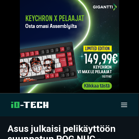
Asus julkaisi pelikäyttöön
UUTISET
suunnatun ROG NUC -