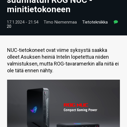
ARTIKKELIT
minitietokoneen
VIDEOT
17.1.2024 - 21:54
Timo Niemenmaa
Tietotekniikka
20
TECHBBS
TIETOA
NUC-tietokoneet ovat viime syksystä saakka
HINTA.FI
olleet Asuksen heiniä Intelin lopetettua niiden
valmistuksen, mutta ROG-tavaramerkin alla niitä ei
KAUPPA
ole tätä ennen nähty.
VAIHDA TEEMA
HAKU