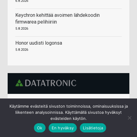
6.8.2026
Keychron kehittää avoimen lähdekoodin
firmwarea pelihiiriin
5.8.2026
Honor uudisti logonsa
5.8.2026
AMD Ryzen 7 9800X3D suoritin 4,7 GHz 104 MB
Käytämme evästeitä sivuston toiminnoissa, ominaisuuksissa ja
L2 & L3 Laatikko
liikenteen analysoinnissa. Käyttämällä sivustoa hyväksyt
439,00 €
evästeiden käytön.
Ok
En hyväksy
Lisätietoja
Kingston Technology NV3 1 TB M.2 PCI Express