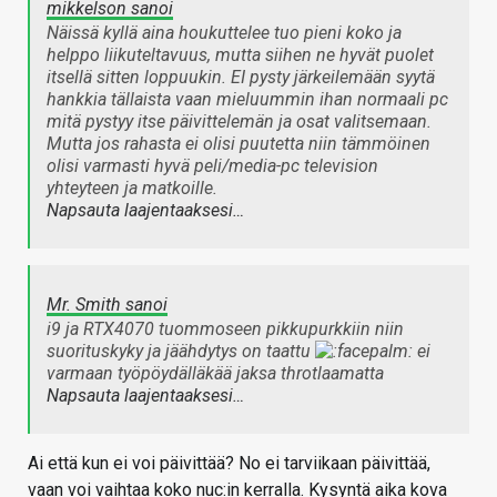
mikkelson sanoi
Näissä kyllä aina houkuttelee tuo pieni koko ja
helppo liikuteltavuus, mutta siihen ne hyvät puolet
itsellä sitten loppuukin. EI pysty järkeilemään syytä
hankkia tällaista vaan mieluummin ihan normaali pc
mitä pystyy itse päivittelemän ja osat valitsemaan.
Mutta jos rahasta ei olisi puutetta niin tämmöinen
olisi varmasti hyvä peli/media-pc television
yhteyteen ja matkoille.
Napsauta laajentaaksesi…
Mr. Smith sanoi
i9 ja RTX4070 tuommoseen pikkupurkkiin niin
suorituskyky ja jäähdytys on taattu
ei
varmaan työpöydälläkää jaksa throtlaamatta
Napsauta laajentaaksesi…
Ai että kun ei voi päivittää? No ei tarviikaan päivittää,
vaan voi vaihtaa koko nuc:in kerralla. Kysyntä aika kova