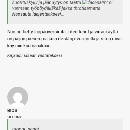
suorituskyky ja jäähdytys on taattu
ei
varmaan työpöydälläkää jaksa throtlaamatta
Napsauta laajentaaksesi…
Nuo on tietty läppäriversioita, joten tehot ja virrankäyttö
on paljon pienempiä kuin desktop-versioilla ja siten eivät
käy niin kuumanakaan.
Kirjaudu sisään vastataksesi
BIOS
20.1.2024
tuoppi´ sanoi