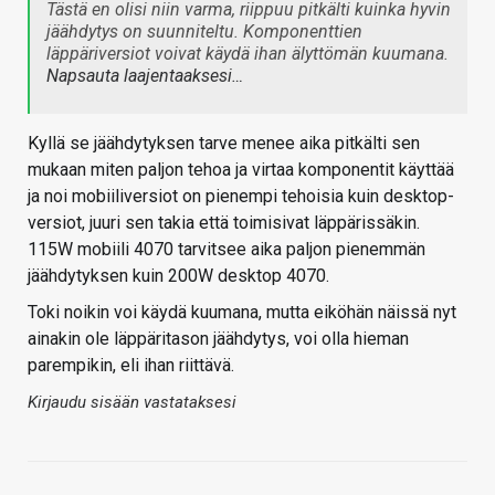
Tästä en olisi niin varma, riippuu pitkälti kuinka hyvin
jäähdytys on suunniteltu. Komponenttien
läppäriversiot voivat käydä ihan älyttömän kuumana.
Napsauta laajentaaksesi…
Kyllä se jäähdytyksen tarve menee aika pitkälti sen
mukaan miten paljon tehoa ja virtaa komponentit käyttää
ja noi mobiiliversiot on pienempi tehoisia kuin desktop-
versiot, juuri sen takia että toimisivat läppärissäkin.
115W mobiili 4070 tarvitsee aika paljon pienemmän
jäähdytyksen kuin 200W desktop 4070.
Toki noikin voi käydä kuumana, mutta eiköhän näissä nyt
ainakin ole läppäritason jäähdytys, voi olla hieman
parempikin, eli ihan riittävä.
Kirjaudu sisään vastataksesi