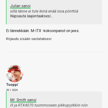
Julian sanoi
sillä tänne ei tule ikinä enää isoa pönttöä
Napsauta laajentaaksesi…
Ei tännekkään. M-ITX -kokoonpanot on jees.
Kirjaudu sisään vastataksesi
Tuoppi´
20.1.2024
Mr. Smith sanoi
i9 ja RTX4070 tuommoseen pikkupurkkiin niin