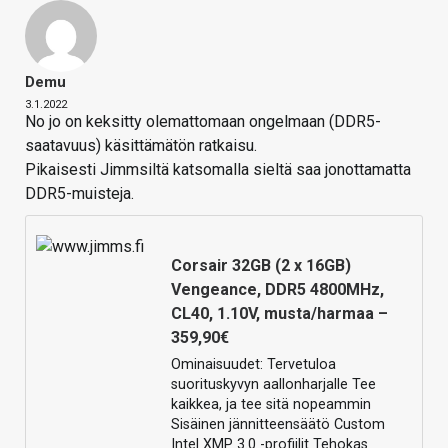
Demu
3.1.2022
No jo on keksitty olemattomaan ongelmaan (DDR5-
saatavuus) käsittämätön ratkaisu.
Pikaisesti Jimmsiltä katsomalla sieltä saa jonottamatta
DDR5-muisteja.
Corsair 32GB (2 x 16GB)
Vengeance, DDR5 4800MHz,
CL40, 1.10V, musta/harmaa –
359,90€
Ominaisuudet: Tervetuloa
suorituskyvyn aallonharjalle Tee
kaikkea, ja tee sitä nopeammin
Sisäinen jännitteensäätö Custom
Intel XMP 3.0 -profiilit Tehokas