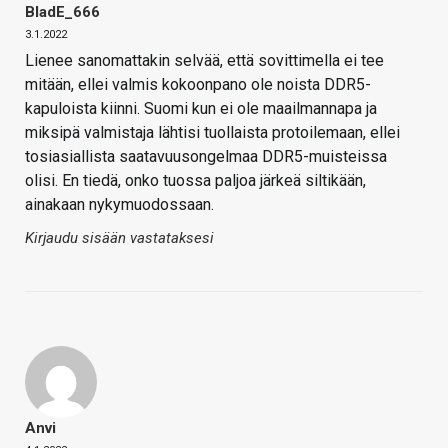
BladE_666
3.1.2022
Lienee sanomattakin selvää, että sovittimella ei tee
mitään, ellei valmis kokoonpano ole noista DDR5-
kapuloista kiinni. Suomi kun ei ole maailmannapa ja
miksipä valmistaja lähtisi tuollaista protoilemaan, ellei
tosiasiallista saatavuusongelmaa DDR5-muisteissa
olisi. En tiedä, onko tuossa paljoa järkeä siltikään,
ainakaan nykymuodossaan.
Kirjaudu sisään vastataksesi
Anvi