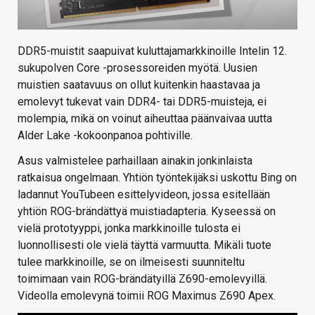
DDR5-muistit saapuivat kuluttajamarkkinoille Intelin 12.
sukupolven Core -prosessoreiden myötä. Uusien
muistien saatavuus on ollut kuitenkin haastavaa ja
emolevyt tukevat vain DDR4- tai DDR5-muisteja, ei
molempia, mikä on voinut aiheuttaa päänvaivaa uutta
Alder Lake -kokoonpanoa pohtiville.
Asus valmistelee parhaillaan ainakin jonkinlaista
ratkaisua ongelmaan. Yhtiön työntekijäksi uskottu Bing on
ladannut YouTubeen esittelyvideon, jossa esitellään
yhtiön ROG-brändättyä muistiadapteria. Kyseessä on
vielä prototyyppi, jonka markkinoille tulosta ei
luonnollisesti ole vielä täyttä varmuutta. Mikäli tuote
tulee markkinoille, se on ilmeisesti suunniteltu
toimimaan vain ROG-brändätyillä Z690-emolevyillä.
Videolla emolevynä toimii ROG Maximus Z690 Apex.