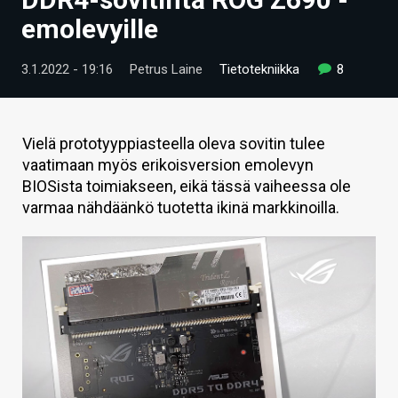
ARTIKKELIT
emolevyille
VIDEOT
3.1.2022 - 19:16
Petrus Laine
Tietotekniikka
8
TECHBBS
TIETOA
Vielä prototyyppiasteella oleva sovitin tulee
vaatimaan myös erikoisversion emolevyn
HINTA.FI
BIOSista toimiakseen, eikä tässä vaiheessa ole
varmaa nähdäänkö tuotetta ikinä markkinoilla.
KAUPPA
VAIHDA TEEMA
HAKU