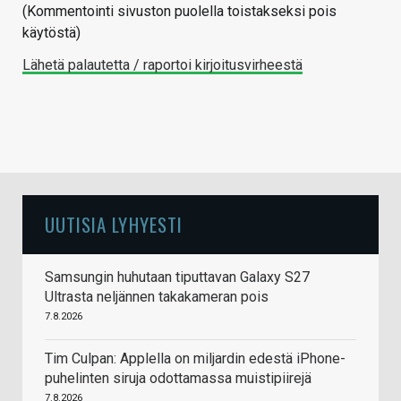
(Kommentointi sivuston puolella toistakseksi pois
käytöstä)
Lähetä palautetta / raportoi kirjoitusvirheestä
UUTISIA LYHYESTI
Samsungin huhutaan tiputtavan Galaxy S27
Ultrasta neljännen takakameran pois
7.8.2026
Tim Culpan: Applella on miljardin edestä iPhone-
puhelinten siruja odottamassa muistipiirejä
7.8.2026