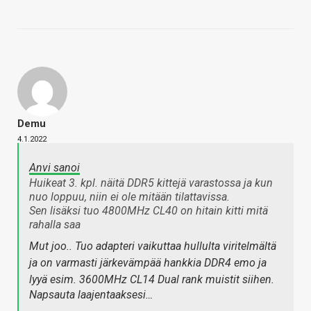
Demu
4.1.2022
Anvi sanoi
Huikeat 3. kpl. näitä DDR5 kittejä varastossa ja kun
nuo loppuu, niin ei ole mitään tilattavissa.
Sen lisäksi tuo 4800MHz CL40 on hitain kitti mitä
rahalla saa
Mut joo.. Tuo adapteri vaikuttaa hullulta viritelmältä
ja on varmasti järkevämpää hankkia DDR4 emo ja
lyyä esim. 3600MHz CL14 Dual rank muistit siihen.
Napsauta laajentaaksesi…