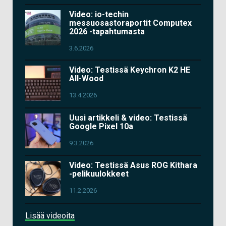
Video: io-techin
messuosastoraportit Computex
2026 -tapahtumasta
3.6.2026
Video: Testissä Keychron K2 HE
All-Wood
13.4.2026
Uusi artikkeli & video: Testissä
Google Pixel 10a
9.3.2026
Video: Testissä Asus ROG Kithara
-pelikuulokkeet
11.2.2026
Lisää videoita