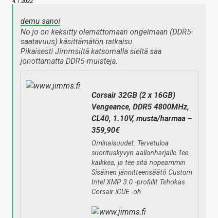
4.1.2022
demu sanoi
No jo on keksitty olemattomaan ongelmaan (DDR5-
saatavuus) käsittämätön ratkaisu.
Pikaisesti Jimmsiltä katsomalla sieltä saa
jonottamatta DDR5-muisteja.
Corsair 32GB (2 x 16GB)
Vengeance, DDR5 4800MHz,
CL40, 1.10V, musta/harmaa –
359,90€
Ominaisuudet: Tervetuloa
suorituskyvyn aallonharjalle Tee
kaikkea, ja tee sitä nopeammin
Sisäinen jännitteensäätö Custom
Intel XMP 3.0 -profiilit Tehokas
Corsair iCUE -oh