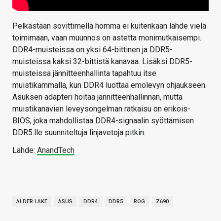
Pelkästään sovittimella homma ei kuitenkaan lähde vielä
toimimaan, vaan muunnos on astetta monimutkaisempi.
DDR4-muisteissa on yksi 64-bittinen ja DDR5-
muisteissa kaksi 32-bittistä kanavaa. Lisäksi DDR5-
muisteissa jännitteenhallinta tapahtuu itse
muistikammalla, kun DDR4 luottaa emolevyn ohjaukseen.
Asuksen adapteri hoitaa jännitteenhallinnan, mutta
muistikanavien leveysongelman ratkaisu on erikois-
BIOS, joka mahdollistaa DDR4-signaalin syöttämisen
DDR5:lle suunniteltuja linjavetoja pitkin.
Lähde:
AnandTech
ALDER LAKE
ASUS
DDR4
DDR5
ROG
Z690