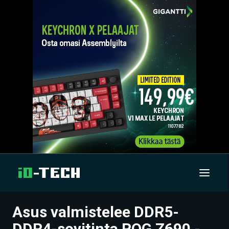
Asus valmistelee DDR5-
UUTISET
DDR4-sovitinta ROG Z690 -