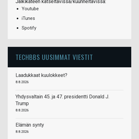
Jälkikäteen katseltavissa/kuunneltavissa:
Youtube
iTunes
Spotify
TECHBBS UUSIMMAT VIESTIT
Laadukkaat kuulokkeet?
8.8.2026
Yhdysvaltain 45. ja 47. presidentti Donald J.
Trump
8.8.2026
Elämän synty
8.8.2026