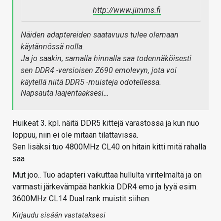
http://www.jimms.fi
Näiden adaptereiden saatavuus tulee olemaan
käytännössä nolla.
Ja jo saakin, samalla hinnalla saa todennäköisesti
sen DDR4 -versioisen Z690 emolevyn, jota voi
käytellä niitä DDR5 -muisteja odotellessa.
Napsauta laajentaaksesi…
Huikeat 3. kpl. näitä DDR5 kittejä varastossa ja kun nuo
loppuu, niin ei ole mitään tilattavissa.
Sen lisäksi tuo 4800MHz CL40 on hitain kitti mitä rahalla
saa
Mut joo.. Tuo adapteri vaikuttaa hullulta viritelmältä ja on
varmasti järkevämpää hankkia DDR4 emo ja lyyä esim.
3600MHz CL14 Dual rank muistit siihen.
Kirjaudu sisään vastataksesi