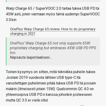
Warp Charge 65 / SuperVOOC 2.0 taitaa tukea USB PD:tä
45W asti, joten varmaan myös tämä uudempi SuperVOOC
3.0:kin.
OnePlus Warp Charge 65 review: How to do proprietary
charging in 2021
OnePlus’ Warp Charge 65 not only supports 65W
proprietary charging but embraces 45W USB PD PPS
too.
Napsauta laajentaaksesi…
Toinen kysymys on sitten, mitä tekniikka puhelin tukee.
Jostain 2019 vuodesta lähtien USB type-C:llä
varustettujen puhelimien pitää tukea USB PD:tä jossain
määrin (ilmeisesti jotain 15W). Qualcommin QC 4.0 on
yhteensopiva USB PD:n kanssa johonkin pisteeseen
mutta QC 3.0 ei vielä ollut.