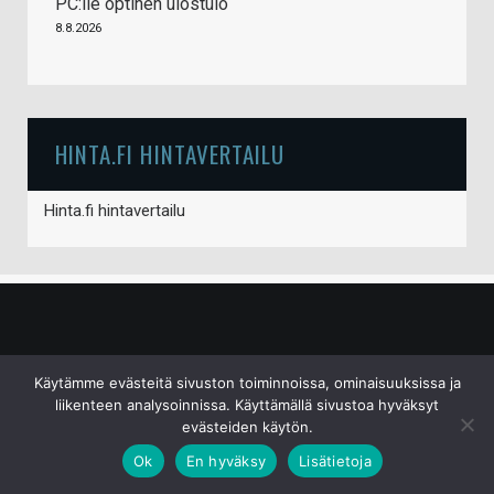
PC:lle optinen ulostulo
8.8.2026
HINTA.FI HINTAVERTAILU
Hinta.fi hintavertailu
© S&J Media Oy
Käytämme evästeitä sivuston toiminnoissa, ominaisuuksissa ja
liikenteen analysoinnissa. Käyttämällä sivustoa hyväksyt
evästeiden käytön.
Ok
En hyväksy
Lisätietoja