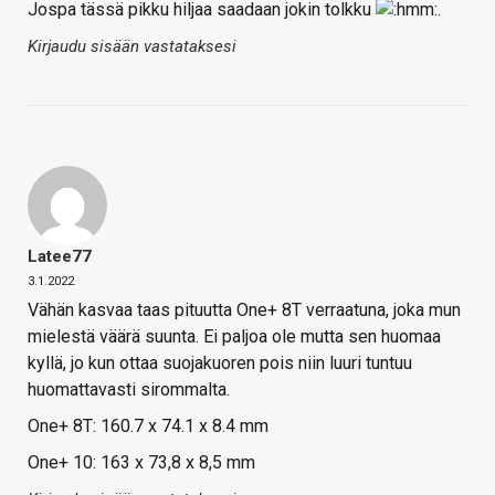
Jospa tässä pikku hiljaa saadaan jokin tolkku
.
Kirjaudu sisään vastataksesi
Latee77
3.1.2022
Vähän kasvaa taas pituutta One+ 8T verraatuna, joka mun
mielestä väärä suunta. Ei paljoa ole mutta sen huomaa
kyllä, jo kun ottaa suojakuoren pois niin luuri tuntuu
huomattavasti sirommalta.
One+ 8T: 160.7 x 74.1 x 8.4 mm
One+ 10: 163 x 73,8 x 8,5 mm