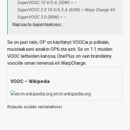
SuperVOOC 10 V/5 A (50W) = –
SuperVOOC 2.0 10 V/6.5 A (65W) = Warp Charge 65
SuperVOOC 3.0 (80W) = –
Napsauta laajentaaksesi…
Se on juuri näin, OP on käyttänyt VOOCia jo pitkään,
muistaakseni ainakin OP6:sta asti. Se on 1:1 muiden
VOOC laitteiden kanssa; OnePlus on vain brändänny
voocille oman nimensä eli WarpCharge.
VOOC – Wikipedia
en.m.wikipedia.org
Kirjaudu sisään vastataksesi