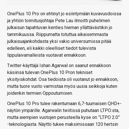
OnePlus 10 Pro on ehtinyt jo esiintymään kuvavuodoissa
ja yhtiön toimitusjohtaja Pete Lau ilmoitti puhelimen
julkaisun tapahtuvan kenties hieman yllättävästikin jo
tammikuussa. Riippumatta totuttua aikaisemmasta
julkaisuajankohdasta yksi vakio universumissa pitää
edelleen, eli kaikki oleelliset tiedot tulevista
lippulaivamalleista vuotavat ennakkoon.
Twitter-käyttäjä Ishan Agarwal on saanut ennakkoon
käsiinsä tulevan OnePlus 10 Pron tekniset
yksityiskohdat. Osa tiedoista oli vuotanut jo ennakkoon,
mutta tuore vuoto varmistaa myös uusia seikkoja kuten
joidenkin termien Oppoutumisen.
OnePlus 10 Pro tulee rakentumaan 6,7-tuumaisen QHD+-
näytön ympärille. Agarwalin twiitissä puhutaan LTPO:sta,
mutta aiempien vuotojen perusteella kyse on ”LTPO 2.0”
-teknologiasta. Näyttö tukee maksimissaan 120 hertsin