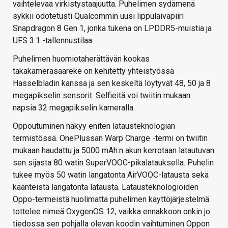
vaihtelevaa virkistystaajuutta. Puhelimen sydämenä
sykkii odotetusti Qualcommin uusi lippulaivapiiri
Snapdragon 8 Gen 1, jonka tukena on LPDDR5-muistia ja
UFS 3.1 -tallennustilaa.
Puhelimen huomiotaherättävän kookas
takakamerasaareke on kehitetty yhteistyössä
Hasselbladin kanssa ja sen keskeltä löytyvät 48, 50 ja 8
megapikselin sensorit. Selfieitä voi twiitin mukaan
napsia 32 megapikselin kameralla.
Oppoutuminen näkyy eniten latausteknologian
termistössä. OnePlussan Warp Charge -termi on twiitin
mukaan haudattu ja 5000 mAh:n akun kerrotaan latautuvan
sen sijasta 80 watin SuperVOOC-pikalatauksella. Puhelin
tukee myös 50 watin langatonta AirVOOC-latausta sekä
käänteistä langatonta latausta. Latausteknologioiden
Oppo-termeistä huolimatta puhelimen käyttöjärjestelmä
tottelee nimeä OxygenOS 12, vaikka ennakkoon onkin jo
tiedossa sen pohjalla olevan koodin vaihtuminen Oppon