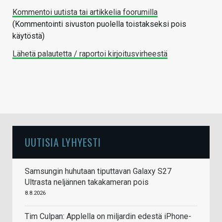
Kommentoi uutista tai artikkelia foorumilla
(Kommentointi sivuston puolella toistakseksi pois
käytöstä)
Lähetä palautetta / raportoi kirjoitusvirheestä
UUTISIA LYHYESTI
Samsungin huhutaan tiputtavan Galaxy S27
Ultrasta neljännen takakameran pois
8.8.2026
Tim Culpan: Applella on miljardin edestä iPhone-