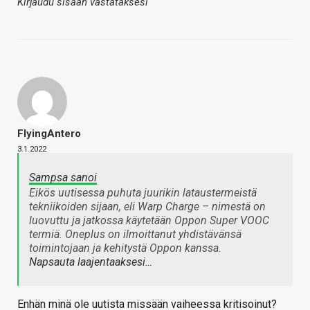
Kirjaudu sisään vastataksesi
FlyingAntero
3.1.2022
Sampsa sanoi
Eikös uutisessa puhuta juurikin lataustermeistä
tekniikoiden sijaan, eli Warp Charge – nimestä on
luovuttu ja jatkossa käytetään Oppon Super VOOC
termiä. Oneplus on ilmoittanut yhdistävänsä
toimintojaan ja kehitystä Oppon kanssa.
Napsauta laajentaaksesi…
Enhän minä ole uutista missään vaiheessa kritisoinut?