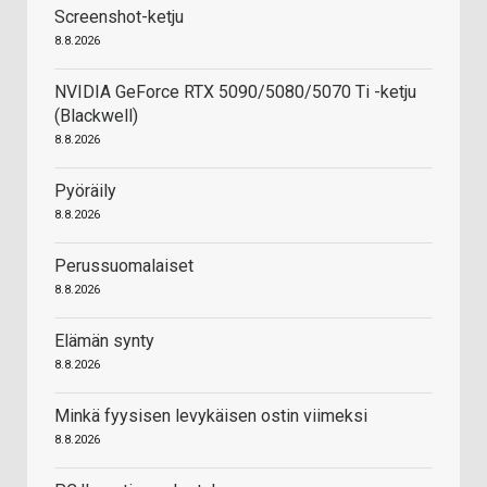
Screenshot-ketju
8.8.2026
NVIDIA GeForce RTX 5090/5080/5070 Ti -ketju
(Blackwell)
8.8.2026
Pyöräily
8.8.2026
Perussuomalaiset
8.8.2026
Elämän synty
8.8.2026
Minkä fyysisen levykäisen ostin viimeksi
8.8.2026