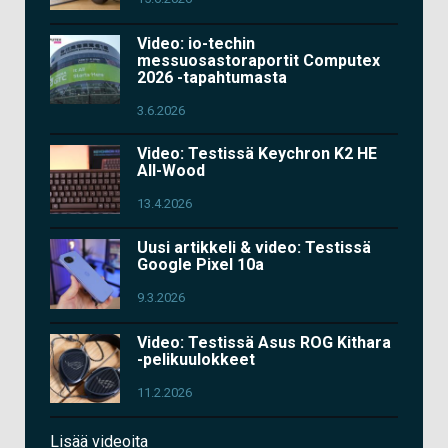
Video: io-techin
messuosastoraportit Computex
2026 -tapahtumasta
3.6.2026
Video: Testissä Keychron K2 HE
All-Wood
13.4.2026
Uusi artikkeli & video: Testissä
Google Pixel 10a
9.3.2026
Video: Testissä Asus ROG Kithara
-pelikuulokkeet
11.2.2026
Lisää videoita