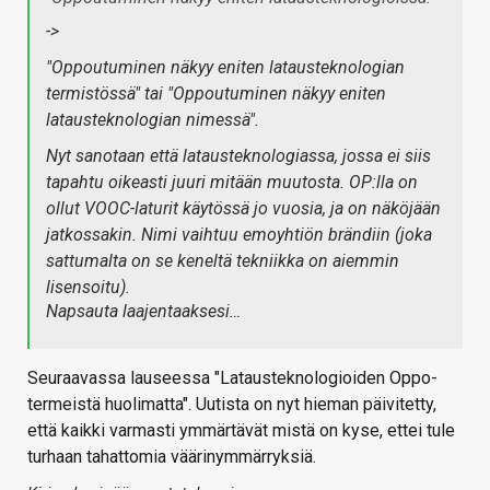
->
"Oppoutuminen näkyy eniten latausteknologian
termistössä" tai "Oppoutuminen näkyy eniten
latausteknologian nimessä".
Nyt sanotaan että latausteknologiassa, jossa ei siis
tapahtu oikeasti juuri mitään muutosta. OP:lla on
ollut VOOC-laturit käytössä jo vuosia, ja on näköjään
jatkossakin. Nimi vaihtuu emoyhtiön brändiin (joka
sattumalta on se keneltä tekniikka on aiemmin
lisensoitu).
Napsauta laajentaaksesi…
Seuraavassa lauseessa "Latausteknologioiden Oppo-
termeistä huolimatta". Uutista on nyt hieman päivitetty,
että kaikki varmasti ymmärtävät mistä on kyse, ettei tule
turhaan tahattomia väärinymmärryksiä.