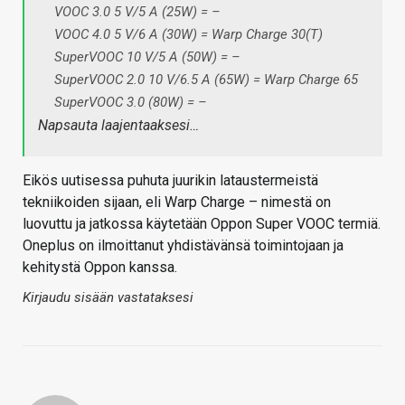
VOOC 3.0 5 V/5 A (25W) = –
VOOC 4.0 5 V/6 A (30W) = Warp Charge 30(T)
SuperVOOC 10 V/5 A (50W) = –
SuperVOOC 2.0 10 V/6.5 A (65W) = Warp Charge 65
SuperVOOC 3.0 (80W) = –
Napsauta laajentaaksesi…
Eikös uutisessa puhuta juurikin lataustermeistä
tekniikoiden sijaan, eli Warp Charge – nimestä on
luovuttu ja jatkossa käytetään Oppon Super VOOC termiä.
Oneplus on ilmoittanut yhdistävänsä toimintojaan ja
kehitystä Oppon kanssa.
Kirjaudu sisään vastataksesi