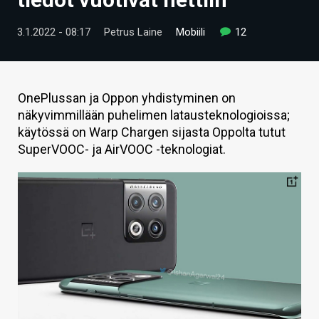
ARTIKKELIT
3.1.2022 - 08:17
Petrus Laine
Mobiili
12
VIDEOT
TECHBBS
OnePlussan ja Oppon yhdistyminen on
TIETOA
näkyvimmillään puhelimen latausteknologioissa;
käytössä on Warp Chargen sijasta Oppolta tutut
HINTA.FI
SuperVOOC- ja AirVOOC -teknologiat.
KAUPPA
VAIHDA TEEMA
HAKU