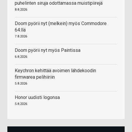
puhelinten siruja odottamassa muistipiirejä
8.8.2026
Doom pyörii nyt (melkein) myös Commodore
64:llä
7.8.2026
Doom pyörii nyt myös Paintissa
6.8.2026
Keychron kehittää avoimen lähdekoodin
firmwarea pelihiiriin
5.8.2026
Honor uudisti logonsa
5.8.2026