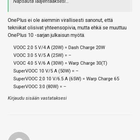
Napsauta laajentaaksesi…
OnePlus ei ole aiemmin virallisesti sanonut, että
tekniikat olisivat yhteensopivia, mutta ehkä se muuttuu
OnePlus 10 -sarjan julkaisun myötä.
VOOC 2.0 5 V/4 A (20W) = Dash Charge 20W
VOOC 3.0 5 V/5 A (25W) = –
VOOC 4.0 5 V/6 A (30W) = Warp Charge 30(T)
SuperVOOC 10 V/5 A (50W) = –
SuperVOOC 2.0 10 V/6.5 A (65W) = Warp Charge 65
SuperVOOC 3.0 (80W) = –
Kirjaudu sisään vastataksesi