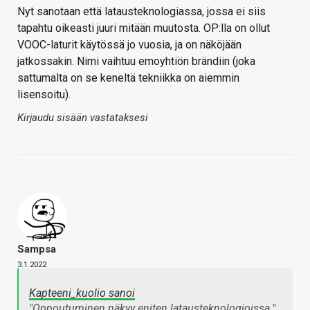
Nyt sanotaan että latausteknologiassa, jossa ei siis
tapahtu oikeasti juuri mitään muutosta. OP:lla on ollut
VOOC-laturit käytössä jo vuosia, ja on näköjään
jatkossakin. Nimi vaihtuu emoyhtiön brändiin (joka
sattumalta on se keneltä tekniikka on aiemmin
lisensoitu).
Kirjaudu sisään vastataksesi
Sampsa
3.1.2022
Kapteeni_kuolio sanoi
"Oppoutuminen näkyy eniten latausteknologioissa."