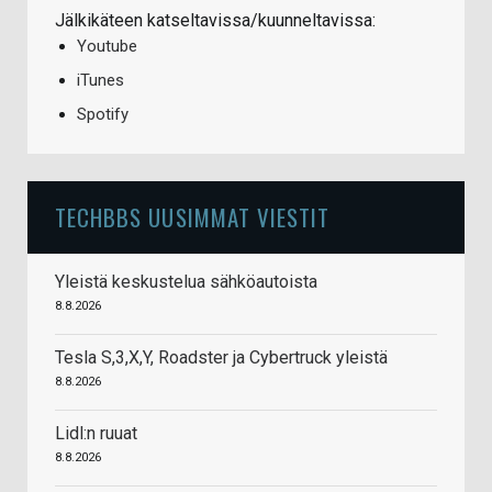
Jälkikäteen katseltavissa/kuunneltavissa:
Youtube
iTunes
Spotify
TECHBBS UUSIMMAT VIESTIT
Yleistä keskustelua sähköautoista
8.8.2026
Tesla S,3,X,Y, Roadster ja Cybertruck yleistä
8.8.2026
Lidl:n ruuat
8.8.2026