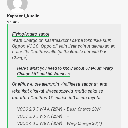
Kapteeni_kuolio
3.1.2022
FlyingAntero sanoi
Warp Charge on käsittääkseni sama tekniikka kuin
Oppon VOOC. Oppo oli vain lisensoinut tekniikan eri
brändillä OnePlussalle (ja Realmelle nimellä Dart
Charge).
Here’s what you need to know about OnePlus’ Warp
Charge 65T and 50 Wireless
OnePlus ei ole aiemmin virallisesti sanonut, että
tekniikat olisivat yhteensopivia, mutta ehkä se
muuttuu OnePlus 10 -sarjan julkaisun myötä.
VOOC 2.0 5 V/4 A (20W) = Dash Charge 20W
VOOC 3.0 5 V/5 A (25W) = –
VOOC 4.0 5 V/6 A (30W) = Warp Charge 30(T)