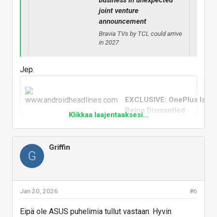
business in unexpected
joint venture
announcement
Bravia TVs by TCL could arrive
in 2027
Jep.
www.whathifi.com
EXCLUSIVE: OnePlus Is
Being Dismantled
Klikkaa laajentaaksesi...
An investigation into the
business collapse of a
smartphone pioneer OnePlus, as
Griffin
you know it, is over. The brand is
G
being dismantled—wound down
and put on
Jan 20, 2026
#6
www.androidheadlines.co
Eipä ole ASUS puhelimia tullut vastaan. Hyvin