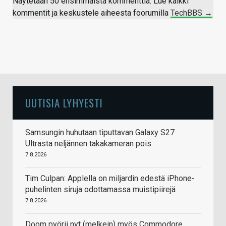
Näytetään 50 ensimmäistä kommenttia. Lue kaikki
kommentit ja keskustele aiheesta foorumilla
TechBBS →
UUTISIA LYHYESTI
Samsungin huhutaan tiputtavan Galaxy S27
Ultrasta neljännen takakameran pois
7.8.2026
Tim Culpan: Applella on miljardin edestä iPhone-
puhelinten siruja odottamassa muistipiirejä
7.8.2026
Doom pyörii nyt (melkein) myös Commodore