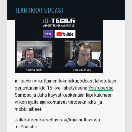
TEKNIIKKAPODCAST
io-techin viikottainen tekniikkapodcast lähetetään
perjantaisin klo 15 live-lähetyksenä
YouTubessa
.
Sampsa ja Juha käyvät keskenään läpi kuluneen
viikon ajalta ajankohtaiset tietotekniikka- ja
mobiiliaiheet.
Jälkikäteen katseltavissa/kuunneltavissa:
Youtube