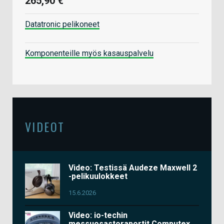
265,90 €
Datatronic pelikoneet
Komponenteille myös kasauspalvelu
VIDEOT
Video: Testissä Audeze Maxwell 2
-pelikuulokkeet
15.6.2026
Video: io-techin
messuosastoraportit Computex