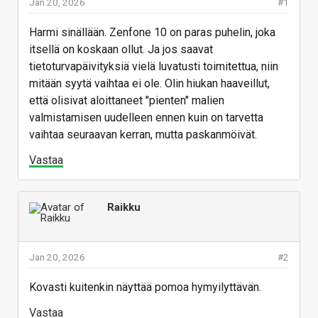
Jan 20, 2026
#1
Harmi sinällään. Zenfone 10 on paras puhelin, joka
itsellä on koskaan ollut. Ja jos saavat
tietoturvapäivityksiä vielä luvatusti toimitettua, niin
mitään syytä vaihtaa ei ole. Olin hiukan haaveillut,
että olisivat aloittaneet "pienten" malien
valmistamisen uudelleen ennen kuin on tarvetta
vaihtaa seuraavan kerran, mutta paskanmöivät.
Vastaa
Raikku
Jan 20, 2026
#2
Kovasti kuitenkin näyttää pomoa hymyilyttävän.
Vastaa