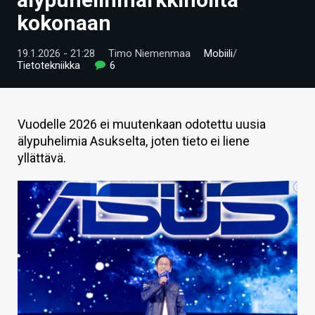
ARTIKKELIT
kokonaan
VIDEOT
19.1.2026 - 21:28
Timo Niemenmaa
Mobiili
/
Tietotekniikka
6
TECHBBS
TIETOA
Vuodelle 2026 ei muutenkaan odotettu uusia
HINTA.FI
älypuhelimia Asukselta, joten tieto ei liene
yllättävä.
KAUPPA
VAIHDA TEEMA
HAKU