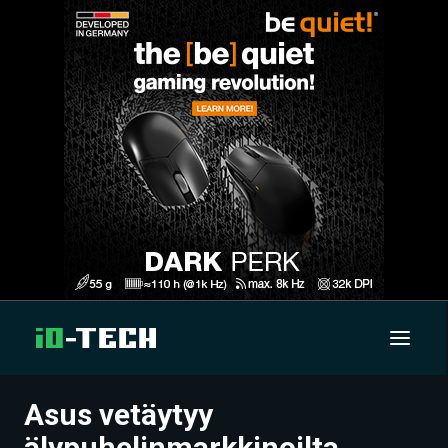
Asus vetäytyy
UUTISET
älypuhelinmarkkinoilta