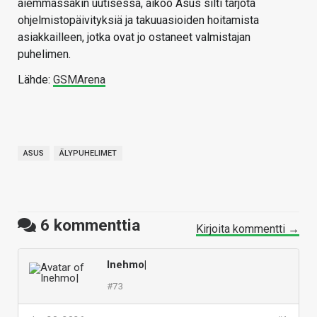
aiemmassakin uutisessa, aikoo Asus silti tarjota
ohjelmistopäivityksiä ja takuuasioiden hoitamista
asiakkailleen, jotka ovat jo ostaneet valmistajan
puhelimen.
Lähde:
GSMArena
ASUS
ÄLYPUHELIMET
6
kommenttia
Kirjoita kommentti →
Inehmo|
#73