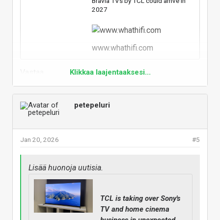
Bravia TVs by TCL could arrive in
2027
www.whathifi.com
Vastaa
Klikkaa laajentaaksesi...
petepeluri
Jan 20, 2026
#5
Lisää huonoja uutisia.
TCL is taking over Sony's
TV and home cinema