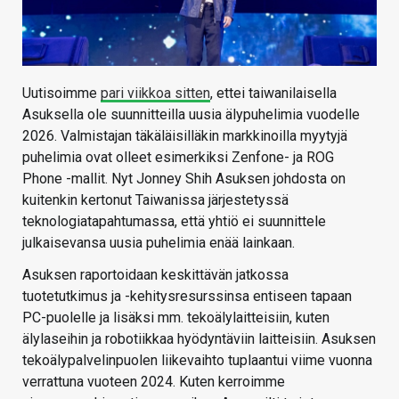
Uutisoimme
pari viikkoa sitten
, ettei taiwanilaisella
Asuksella ole suunnitteilla uusia älypuhelimia vuodelle
2026. Valmistajan täkäläisilläkin markkinoilla myytyjä
puhelimia ovat olleet esimerkiksi Zenfone- ja ROG
Phone -mallit. Nyt Jonney Shih Asuksen johdosta on
kuitenkin kertonut Taiwanissa järjestetyssä
teknologiatapahtumassa, että yhtiö ei suunnittele
julkaisevansa uusia puhelimia enää lainkaan.
Asuksen raportoidaan keskittävän jatkossa
tuotetutkimus ja -kehitysresurssinsa entiseen tapaan
PC-puolelle ja lisäksi mm. tekoälylaitteisiin, kuten
älylaseihin ja robotiikkaa hyödyntäviin laitteisiin. Asuksen
tekoälypalvelinpuolen liikevaihto tuplaantui viime vuonna
verrattuna vuoteen 2024. Kuten kerroimme