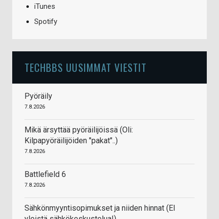
iTunes
Spotify
TECHBBS UUSIMMAT VIESTIT
Pyöräily
7.8.2026
Mikä ärsyttää pyöräilijöissä (Oli:
Kilpapyöräilijöiden "pakat"..)
7.8.2026
Battlefield 6
7.8.2026
Sähkönmyyntisopimukset ja niiden hinnat (EI
yleistä sähkökeskustelua!)