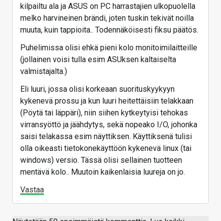
kilpailtu ala ja ASUS on PC harrastajien ulkopuolella
Vastaa
melko harvineinen brändi, joten tuskin tekivät noilla
muuta, kuin tappioita.. Todennäköisesti fiksu päätös.
Puhelimissa olisi ehkä pieni kolo monitoimilaitteille
(jollainen voisi tulla esim ASUksen kaltaiselta
valmistajalta.)
Eli luuri, jossa olisi korkeaan suorituskyykyyn
kykenevä prossu ja kun luuri heitettäisiin telakkaan
(Pöytä tai läppäri), niin siihen kytkeytyisi tehokas
virransyöttö ja jäähdytys, sekä nopeako I/O, johonka
saisi telakassa esim näyttiksen. Käyttiksenä tulisi
olla oikeasti tietokonekäyttöön kykenevä linux (tai
windows) versio. Tässä olisi sellainen tuotteen
mentävä kolo.. Muutoin kaikenlaisia luureja on jo.
Vastaa