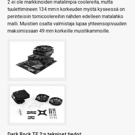
2 ei ole markkinoiden matalimpia coolereita, mutta
tuulettimineen 134 mm:n korkeuden myötä kyseessä on
perinteisiin tornicoolereihin nähden edelleen matalahko
malli. Muistien osalta valmistaja lupaa yhteensopivuuden
maksimissaan 49 mm korkeille muistikammoille.
Dark Rock TF 2:n tekniset tiedot: