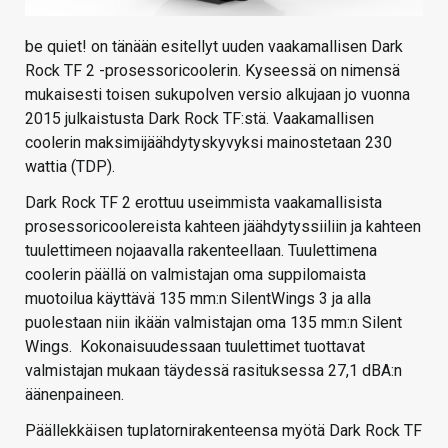
be quiet! on tänään esitellyt uuden vaakamallisen Dark
Rock TF 2 -prosessoricoolerin. Kyseessä on nimensä
mukaisesti toisen sukupolven versio alkujaan jo vuonna
2015 julkaistusta Dark Rock TF:stä. Vaakamallisen
coolerin maksimijäähdytyskyvyksi mainostetaan 230
wattia (TDP).
Dark Rock TF 2 erottuu useimmista vaakamallisista
prosessoricoolereista kahteen jäähdytyssiiliin ja kahteen
tuulettimeen nojaavalla rakenteellaan. Tuulettimena
coolerin päällä on valmistajan oma suppilomaista
muotoilua käyttävä 135 mm:n SilentWings 3 ja alla
puolestaan niin ikään valmistajan oma 135 mm:n Silent
Wings. Kokonaisuudessaan tuulettimet tuottavat
valmistajan mukaan täydessä rasituksessa 27,1 dBA:n
äänenpaineen.
Päällekkäisen tuplatornirakenteensa myötä Dark Rock TF