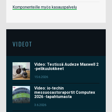
Komponenteille myös kasauspalvelu
VIDEOT
Video: Testissä Audeze Maxwell 2
-pelikuulokkeet
15.6.2026
Video: io-techin
messuosastoraportit Computex
2026 -tapahtumasta
3.6.2026