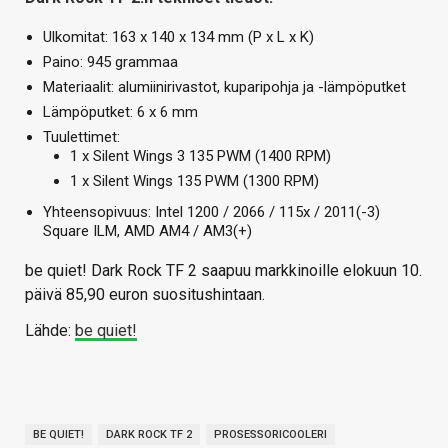
Ulkomitat: 163 x 140 x 134 mm (P x L x K)
Paino: 945 grammaa
Materiaalit: alumiinirivastot, kuparipohja ja -lämpöputket
Lämpöputket: 6 x 6 mm
Tuulettimet:
1 x Silent Wings 3 135 PWM (1400 RPM)
1 x Silent Wings 135 PWM (1300 RPM)
Yhteensopivuus: Intel 1200 / 2066 / 115x / 2011(-3)
Square ILM, AMD AM4 / AM3(+)
be quiet! Dark Rock TF 2 saapuu markkinoille elokuun 10.
päivä 85,90 euron suositushintaan.
Lähde:
be quiet!
BE QUIET!
DARK ROCK TF 2
PROSESSORICOOLERI