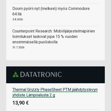
Doom pyörii nyt (melkein) myös Commodore
64:llä
3.8.2026
Counterpoint Research: Mobiilijärjestelmäpiirien
toimitukset laskivat jopa 15 % vuoden
ensimmäisellä puoliskolla
31.7.2026
Thermal Grizzly PhaseSheet PTM jäähdytyslevyn
yhdiste Lämpöalusta 2 g
13,90 €