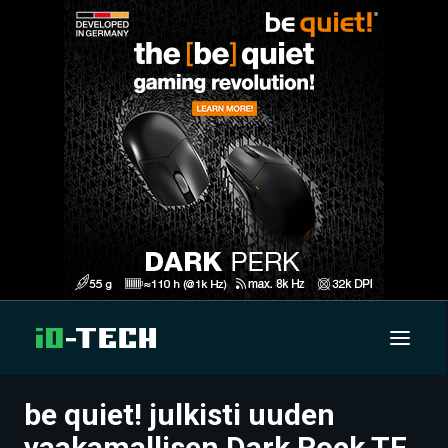
be quiet! julkisti uuden
UUTISET
vaakamallisen Dark Rock TF