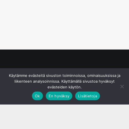
© S&J Media Oy
Käytämme evästeitä sivuston toiminnoissa, ominaisuuksissa ja
liikenteen analysoinnissa. Käyttämällä sivustoa hyväksyt
evästeiden käytön.
Ok
En hyväksy
Lisätietoja
;