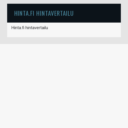
HINTA.FI HINTAVERTAILU
Hinta.fi hintavertailu