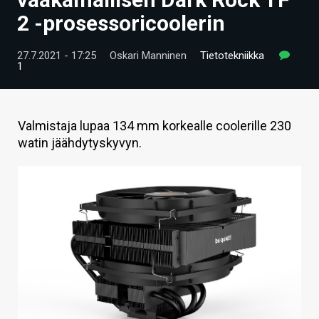
ARTIKKELIT
2 -prosessoricoolerin
VIDEOT
27.7.2021 - 17:25
Oskari Manninen
Tietotekniikka
1
TECHBBS
TIETOA
Valmistaja lupaa 134 mm korkealle coolerille 230
HINTA.FI
watin jäähdytyskyvyn.
KAUPPA
VAIHDA TEEMA
HAKU