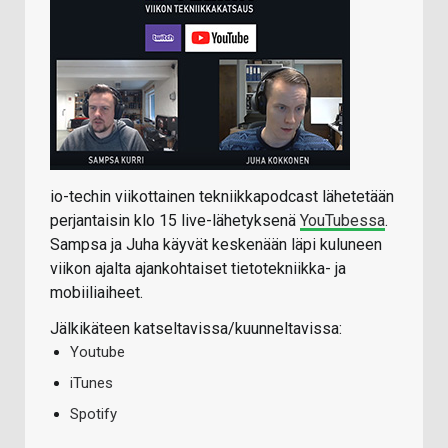
io-techin viikottainen tekniikkapodcast lähetetään
perjantaisin klo 15 live-lähetyksenä
YouTubessa
.
Sampsa ja Juha käyvät keskenään läpi kuluneen
viikon ajalta ajankohtaiset tietotekniikka- ja
mobiiliaiheet.
Jälkikäteen katseltavissa/kuunneltavissa:
Youtube
iTunes
Spotify