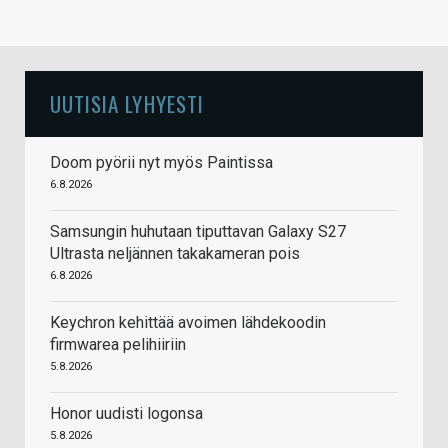
UUTISIA LYHYESTI
Doom pyörii nyt myös Paintissa
6.8.2026
Samsungin huhutaan tiputtavan Galaxy S27
Ultrasta neljännen takakameran pois
6.8.2026
Keychron kehittää avoimen lähdekoodin
firmwarea pelihiiriin
5.8.2026
Honor uudisti logonsa
5.8.2026