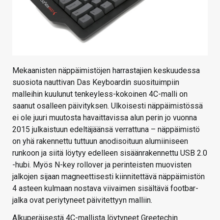
Mekaanisten näppäimistöjen harrastajien keskuudessa
suosiota nauttivan Das Keyboardin suosituimpiin
malleihin kuulunut tenkeyless-kokoinen 4C-malli on
saanut osalleen päivityksen. Ulkoisesti näppäimistössä
ei ole juuri muutosta havaittavissa alun perin jo vuonna
2015 julkaistuun edeltäjäänsä verrattuna – näppäimistö
on yhä rakennettu tuttuun anodisoituun alumiiniseen
runkoon ja siitä löytyy edelleen sisäänrakennettu USB 2.0
-hubi. Myös N-key rollover ja perinteisten muovisten
jalkojen sijaan magneettisesti kiinnitettävä näppäimistön
4 asteen kulmaan nostava viivaimen sisältävä footbar-
jalka ovat periytyneet päivitettyyn malliin.
Alkuperäisestä 4C-mallista löytyneet Greetechin