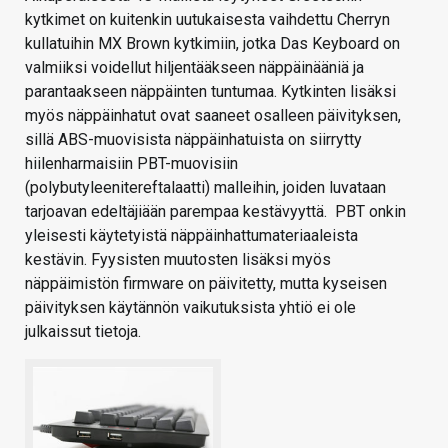
kytkimet on kuitenkin uutukaisesta vaihdettu Cherryn
kullatuihin MX Brown kytkimiin, jotka Das Keyboard on
valmiiksi voidellut hiljentääkseen näppäinääniä ja
parantaakseen näppäinten tuntumaa. Kytkinten lisäksi
myös näppäinhatut ovat saaneet osalleen päivityksen,
sillä ABS-muovisista näppäinhatuista on siirrytty
hiilenharmaisiin PBT-muovisiin
(polybutyleenitereftalaatti) malleihin, joiden luvataan
tarjoavan edeltäjiään parempaa kestävyyttä. PBT onkin
yleisesti käytetyistä näppäinhattumateriaaleista
kestävin. Fyysisten muutosten lisäksi myös
näppäimistön firmware on päivitetty, mutta kyseisen
päivityksen käytännön vaikutuksista yhtiö ei ole
julkaissut tietoja.