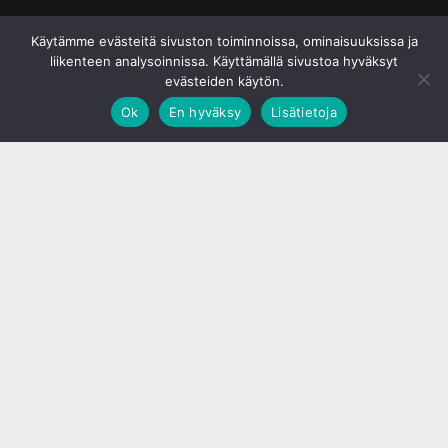
© S&J Media Oy
Käytämme evästeitä sivuston toiminnoissa, ominaisuuksissa ja
liikenteen analysoinnissa. Käyttämällä sivustoa hyväksyt
evästeiden käytön.
Ok
En hyväksy
Lisätietoja
;