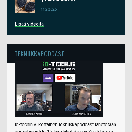
11.2.2026
Lisää videoita
TEKNIIKKAPODCAST
io-techin viikottainen tekniikkapodcast lähetetään
perjantaisin klo 15 live-lähetyksenä
YouTubessa
.