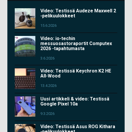
Video: Testissä Audeze Maxwell 2
-pelikuulokkeet
15.6.2026
Video: io-techin
messuosastoraportit Computex
2026 -tapahtumasta
3.6.2026
Video: Testissä Keychron K2 HE
All-Wood
13.4.2026
Uusi artikkeli & video: Testissä
Google Pixel 10a
9.3.2026
Video: Testissä Asus ROG Kithara
-pelikuulokkeet