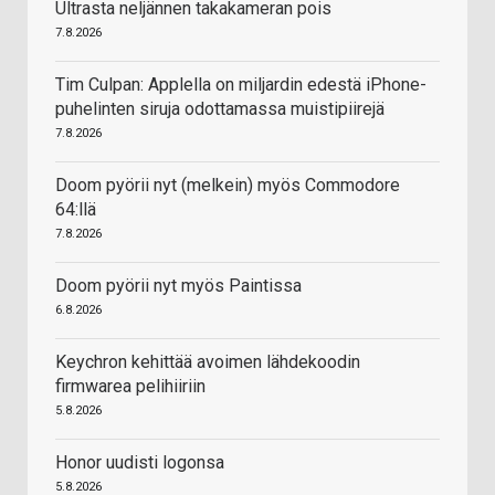
Ultrasta neljännen takakameran pois
7.8.2026
Tim Culpan: Applella on miljardin edestä iPhone-
puhelinten siruja odottamassa muistipiirejä
7.8.2026
Doom pyörii nyt (melkein) myös Commodore
64:llä
7.8.2026
Doom pyörii nyt myös Paintissa
6.8.2026
Keychron kehittää avoimen lähdekoodin
firmwarea pelihiiriin
5.8.2026
Honor uudisti logonsa
5.8.2026