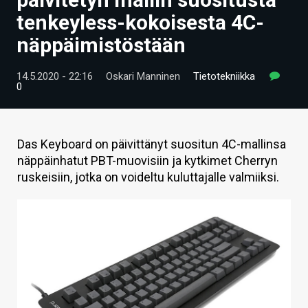
ARTIKKELIT
tenkeyless-kokoisesta 4C-
näppäimistöstään
VIDEOT
TECHBBS
14.5.2020 - 22:16
Oskari Manninen
Tietotekniikka
0
TIETOA
HINTA.FI
Das Keyboard on päivittänyt suositun 4C-mallinsa
näppäinhatut PBT-muovisiin ja kytkimet Cherryn
KAUPPA
ruskeisiin, jotka on voideltu kuluttajalle valmiiksi.
VAIHDA TEEMA
HAKU