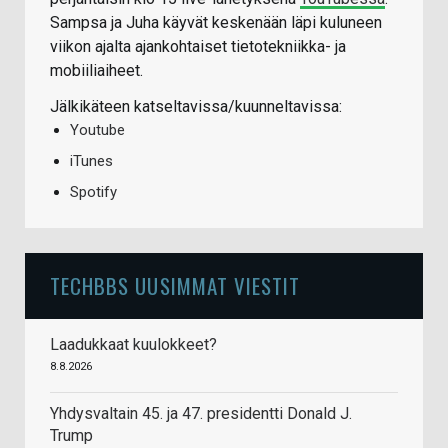
Sampsa ja Juha käyvät keskenään läpi kuluneen
viikon ajalta ajankohtaiset tietotekniikka- ja
mobiiliaiheet.
Jälkikäteen katseltavissa/kuunneltavissa:
Youtube
iTunes
Spotify
TECHBBS UUSIMMAT VIESTIT
Laadukkaat kuulokkeet?
8.8.2026
Yhdysvaltain 45. ja 47. presidentti Donald J.
Trump