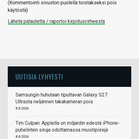
(Kommentointi sivuston puolella toistakseksi pois
käytöstä)
Lähetä palautetta / raportoi kirjoitusvirheestä
UUTISIA LYHYESTI
Samsungin huhutaan tiputtavan Galaxy S27
Ultrasta neljännen takakameran pois
8.8.2026
Tim Culpan: Applella on miljardin edestä iPhone-
puhelinten siruja odottamassa muistipiirejä
8.8.2026