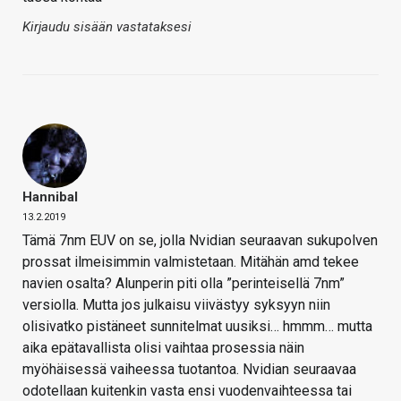
Kirjaudu sisään vastataksesi
Hannibal
13.2.2019
Tämä 7nm EUV on se, jolla Nvidian seuraavan sukupolven
prossat ilmeisimmin valmistetaan. Mitähän amd tekee
navien osalta? Alunperin piti olla ”perinteisellä 7nm”
versiolla. Mutta jos julkaisu viivästyy syksyyn niin
olisivatko pistäneet sunnitelmat uusiksi… hmmm… mutta
aika epätavallista olisi vaihtaa prosessia näin
myöhäisessä vaiheessa tuotantoa. Nvidian seuraavaa
odotellaan kuitenkin vasta ensi vuodenvaihteessa tai