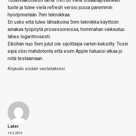
Todennäköisesti tämä 7nm on vielä sisäänajovaiheen
tuote ja tulee vielä refresh versio jossa paremmin
hyödynnetään 7nm tekniikkaa.
En usko että tulee lähiaikoina 5nm tekniikka käyttöön
ainakaa työpöytä prosessoreissa, hommahan vaikeutuu
lähes logaritmisesti.
Eiköhän nuo 5nm jutut ole sijoittaijia varten keksitty. Tosin
eipä olisi mahdotonta että esim Apple haluaisi alkaa jo
niitä testaamaan.
Kirjaudu sisään vastataksesi
Later
13.2.2019