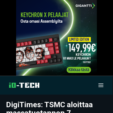
DigiTimes: TSMC aloittaa
UUTISET
massatuotannon 7