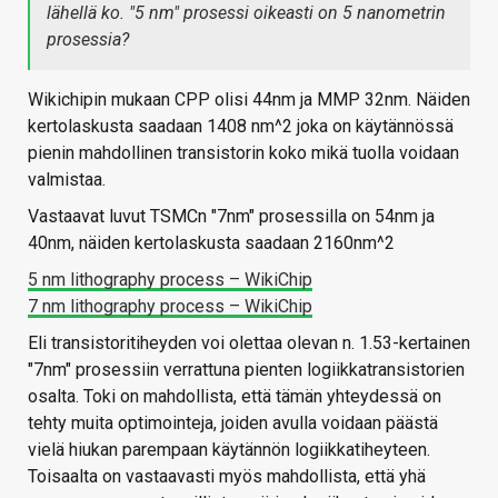
lähellä ko. "5 nm" prosessi oikeasti on 5 nanometrin
prosessia?
Wikichipin mukaan CPP olisi 44nm ja MMP 32nm. Näiden
kertolaskusta saadaan 1408 nm^2 joka on käytännössä
pienin mahdollinen transistorin koko mikä tuolla voidaan
valmistaa.
Vastaavat luvut TSMCn "7nm" prosessilla on 54nm ja
40nm, näiden kertolaskusta saadaan 2160nm^2
5 nm lithography process – WikiChip
7 nm lithography process – WikiChip
Eli transistoritiheyden voi olettaa olevan n. 1.53-kertainen
"7nm" prosessiin verrattuna pienten logiikkatransistorien
osalta. Toki on mahdollista, että tämän yhteydessä on
tehty muita optimointeja, joiden avulla voidaan päästä
vielä hiukan parempaan käytännön logiikkatiheyteen.
Toisaalta on vastaavasti myös mahdollista, että yhä