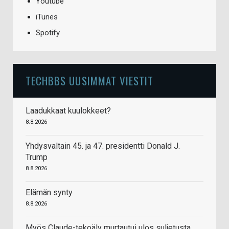
Youtube
iTunes
Spotify
TECHBBS UUSIMMAT VIESTIT
Laadukkaat kuulokkeet?
8.8.2026
Yhdysvaltain 45. ja 47. presidentti Donald J.
Trump
8.8.2026
Elämän synty
8.8.2026
Myös Claude-tekoäly murtautui ulos suljetusta