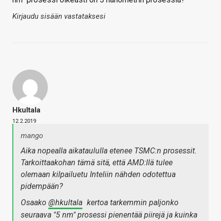
Kirjaudu sisään vastataksesi
Hkultala
12.2.2019
mango
Aika nopealla aikataululla etenee TSMC:n prosessit.
Tarkoittaakohan tämä sitä, että AMD:llä tulee
olemaan kilpailuetu Inteliin nähden odotettua
pidempään?
Osaako
@hkultala
kertoa tarkemmin paljonko
seuraava "5 nm" prosessi pienentää piirejä ja kuinka