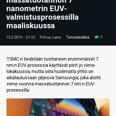
ARTIKKELIT
nanometrin EUV-
valmistusprosessilla
VIDEOT
maaliskuussa
TECHBBS
12.2.2019 - 21:33
Petrus Laine
Tietotekniikka
7
TIETOA
HINTA.FI
TSMC:n tiedetään tuottaneen ensimmäiset 7
KAUPPA
nm:n EUV-prosessia käyttävät piirit jo viime
lokakuussa, mutta siitä huolimatta yhtiö on
VAIHDA TEEMA
aikataulussaan jäljessä Samsungia, joka aloitti
viime vuonna massatuotannon 7 nm:n EUV-
prosessilla.
HAKU