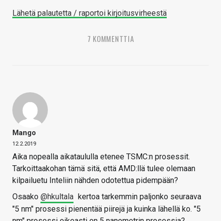
Lähetä palautetta / raportoi kirjoitusvirheestä
7 KOMMENTTIA
Mango
12.2.2019
Aika nopealla aikataululla etenee TSMC:n prosessit.
Tarkoittaakohan tämä sitä, että AMD:llä tulee olemaan
kilpailuetu Inteliin nähden odotettua pidempään?
Osaako
@hkultala
kertoa tarkemmin paljonko seuraava
"5 nm" prosessi pienentää piirejä ja kuinka lähellä ko. "5
nm" prosessi oikeasti on 5 nanometrin prosessia?