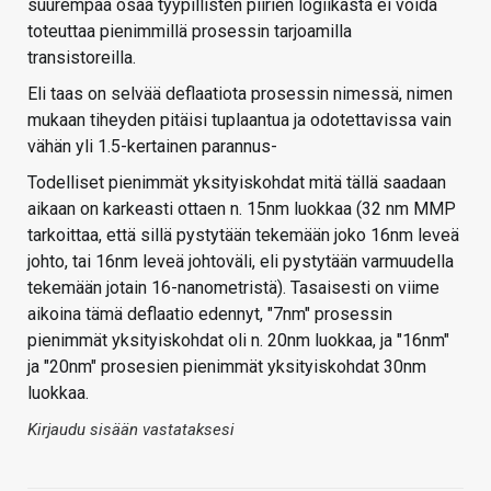
suurempaa osaa tyypillisten piirien logiikasta ei voida
toteuttaa pienimmillä prosessin tarjoamilla
transistoreilla.
Eli taas on selvää deflaatiota prosessin nimessä, nimen
mukaan tiheyden pitäisi tuplaantua ja odotettavissa vain
vähän yli 1.5-kertainen parannus-
Todelliset pienimmät yksityiskohdat mitä tällä saadaan
aikaan on karkeasti ottaen n. 15nm luokkaa (32 nm MMP
tarkoittaa, että sillä pystytään tekemään joko 16nm leveä
johto, tai 16nm leveä johtoväli, eli pystytään varmuudella
tekemään jotain 16-nanometristä). Tasaisesti on viime
aikoina tämä deflaatio edennyt, "7nm" prosessin
pienimmät yksityiskohdat oli n. 20nm luokkaa, ja "16nm"
ja "20nm" prosesien pienimmät yksityiskohdat 30nm
luokkaa.
Kirjaudu sisään vastataksesi