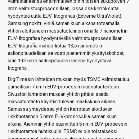
valmistaneensa ensimmäisen piirin toisen sukupolven 7
nm:n valmistusprosessillaan, jossa osa kerroksista
hyödyntää uutta EUV-litografiaa (Extreme UltraViolet).
Samsung nokitti vielä saman kuun aikana toteamalla
yhtiön aloittaneen massatuotannon omalla 7 nanometrin
EUV-litografiaa hyödyntävällä valmistusprosessillaan.
EUV-litografia mahdollistaa 13,5 nanometrin
aallonpituudellaan selvästi pienemmät yksityiskohdat,
kuin 193 nm:n aallonpituuden laseria hyödyntävä
litografia.
DigiTimesin lähteiden mukaan myös TSMC valmistautuu
parhaillaan 7 nm:n EUV-prosessin massatuotantoon.
Sivuston lähteiden mukaan yhtiön pitäisi saada
massatuotanto käyntiin tulevan maaliskuun aikana.
Samassa yhteydessä yhtiön kerrotaan aloittavan
riskituotannon 5 nm:n EUV-prosessilla saman kuun
aikana. Aiemmin yhtiö suunnitteli 5 nm:n EUV-prosessin
riskituotantoa huhtikuulle. TSMC ei ole toistaiseksi
kommentoinut ketkä sen asiakkaista ovat siirtymässä