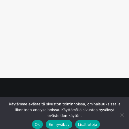
© S&J Media Oy
Käytämme evästeitä sivuston toiminnoissa, ominaisuuksissa ja
liikenteen analysoinnissa. Käyttämällä sivustoa hyväksyt
evästeiden käytön.
Ok
En hyväksy
Lisätietoja