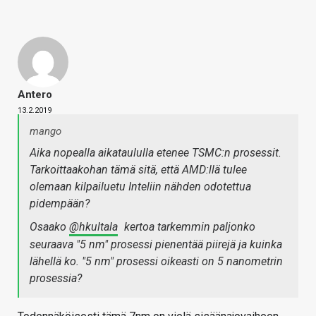
Antero
13.2.2019
mango
Aika nopealla aikataululla etenee TSMC:n prosessit.
Tarkoittaakohan tämä sitä, että AMD:llä tulee
olemaan kilpailuetu Inteliin nähden odotettua
pidempään?
Osaako
@hkultala
kertoa tarkemmin paljonko
seuraava "5 nm" prosessi pienentää piirejä ja kuinka
lähellä ko. "5 nm" prosessi oikeasti on 5 nanometrin
prosessia?