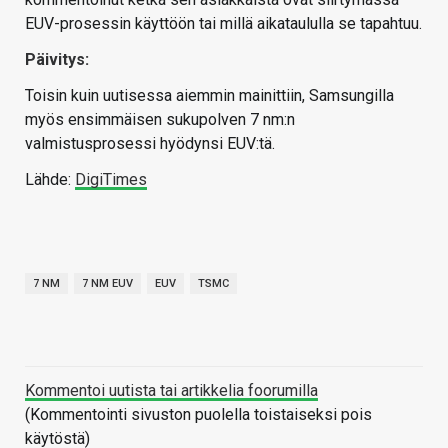
EUV-prosessin käyttöön tai millä aikataululla se tapahtuu.
Päivitys:
Toisin kuin uutisessa aiemmin mainittiin, Samsungilla
myös ensimmäisen sukupolven 7 nm:n
valmistusprosessi hyödynsi EUV:tä.
Lähde:
DigiTimes
7 NM
7 NM EUV
EUV
TSMC
Kommentoi uutista tai artikkelia foorumilla
(Kommentointi sivuston puolella toistaiseksi pois
käytöstä)