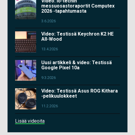
Video: io-techin
messuosastoraportit Computex
2026 -tapahtumasta
3.6.2026
Video: Testissä Keychron K2 HE
All-Wood
13.4.2026
Uusi artikkeli & video: Testissä
Google Pixel 10a
9.3.2026
Video: Testissä Asus ROG Kithara
-pelikuulokkeet
11.2.2026
Lisää videoita