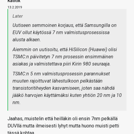
Kaotik
13.2.2019
Later
Uutiseen semmoinen korjaus, että Samsungilla on
EUV ollut käytössä 7 nm valmistusprosessissa
alusta alkaen.
Aiemmin on uutisoitu, että HiSilicon (Huawei) olisi
TSMC:n päivitetyn 7 nm prosessin ensimmäinen
asiakas ja valmistettava piiri Kirin 980 seuraaja.
TSMC:n 5 nm valmistusprosessin parannukset
muuten rajoittuvat lähestulkoon pelkästään
transistoritiheyden kasvamiseen, joten saa nähdä
jääkö harvojen käyttämäksi kuten yhtiön 20 nm ja 10
nm.
Jaahas, muistelin että heilläkin oli ensin 7nm pelkällä
DUVllä mutta ilmeisesti lyhyt mutta huono muisti petti
tässä kohtaa