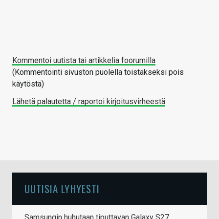
Kommentoi uutista tai artikkelia foorumilla
(Kommentointi sivuston puolella toistakseksi pois
käytöstä)
Lähetä palautetta / raportoi kirjoitusvirheestä
UUTISIA LYHYESTI
Samsungin huhutaan tiputtavan Galaxy S27