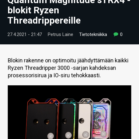
ARTIKKELIT
blokit Ryzen
Threadrippereille
VIDEOT
TECHBBS
27.4.2021 - 21:47
Petrus Laine
Tietotekniikka
0
TIETOA
HINTA.FI
Blokin rakenne on optimoitu jäähdyttämään kaikki
Ryzen Threadripper 3000 -sarjan kahdeksan
KAUPPA
prosessorisirua ja IO-siru tehokkaasti.
VAIHDA TEEMA
HAKU