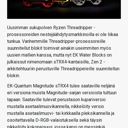
Uusimman sukupolven Ryzen Threadripper -
prosessoreiden nestejäähdytysmarkkinoilla ei ole liikaa
tunkua. Vanhemmille Threadripper-prosessoreille
suunnitellut blokit toimivat ainakin useimmiten myös
uusien mallien kanssa, mutta nyt EK Water Blocks on
julkaissut nimenomaan sTRX4-kantaisille, Zen 2 -
arkkitehtuuriin perustuville Threadrippereille suunnitellun
blokin.
EK-Quantum Magnitude sTRX4 tulee saataville neljänä
eri versiona muista Magnitude-sarjan versioista tuttuun
tapaan. Saataville tulevat perustason kupariversio
mustalla asetaalimuovikannella, nikkelöity versio
mustalla asetaalimuovi- tai kirkkaalla pleksikannella ja
osoitettavalla D-RGB-valaistuksella sekä täysin
nikkelöity kokonaisuus, jossa kansi on messinkiä.