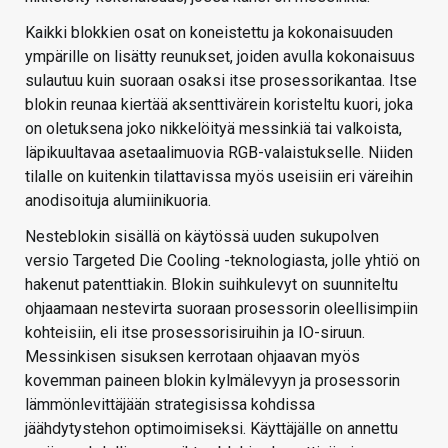
Kaikki blokkien osat on koneistettu ja kokonaisuuden
ympärille on lisätty reunukset, joiden avulla kokonaisuus
sulautuu kuin suoraan osaksi itse prosessorikantaa. Itse
blokin reunaa kiertää aksenttivärein koristeltu kuori, joka
on oletuksena joko nikkelöityä messinkiä tai valkoista,
läpikuultavaa asetaalimuovia RGB-valaistukselle. Niiden
tilalle on kuitenkin tilattavissa myös useisiin eri väreihin
anodisoituja alumiinikuoria.
Nesteblokin sisällä on käytössä uuden sukupolven
versio Targeted Die Cooling -teknologiasta, jolle yhtiö on
hakenut patenttiakin. Blokin suihkulevyt on suunniteltu
ohjaamaan nestevirta suoraan prosessorin oleellisimpiin
kohteisiin, eli itse prosessorisiruihin ja IO-siruun.
Messinkisen sisuksen kerrotaan ohjaavan myös
kovemman paineen blokin kylmälevyyn ja prosessorin
lämmönlevittäjään strategisissa kohdissa
jäähdytystehon optimoimiseksi. Käyttäjälle on annettu