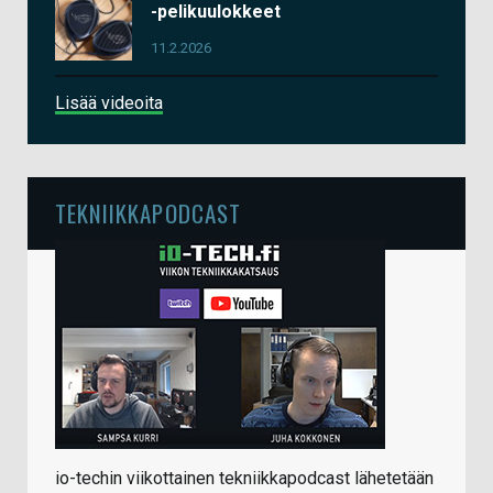
-pelikuulokkeet
11.2.2026
Lisää videoita
TEKNIIKKAPODCAST
io-techin viikottainen tekniikkapodcast lähetetään