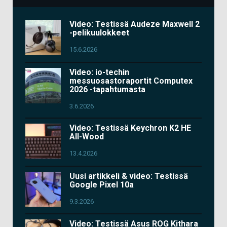
Video: Testissä Audeze Maxwell 2
-pelikuulokkeet
15.6.2026
Video: io-techin
messuosastoraportit Computex
2026 -tapahtumasta
3.6.2026
Video: Testissä Keychron K2 HE
All-Wood
13.4.2026
Uusi artikkeli & video: Testissä
Google Pixel 10a
9.3.2026
Video: Testissä Asus ROG Kithara