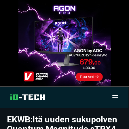
EKWB:ltä uuden sukupolven
UUTISET
Quantum Magnitude sTRX4 -