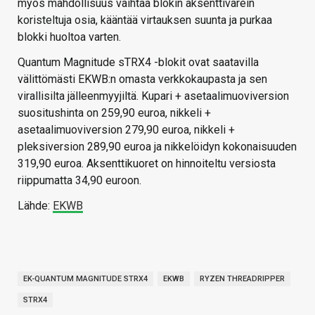
myös mahdollisuus vaihtaa blokin aksenttivärein
koristeltuja osia, kääntää virtauksen suunta ja purkaa
blokki huoltoa varten.
Quantum Magnitude sTRX4 -blokit ovat saatavilla
välittömästi EKWB:n omasta verkkokaupasta ja sen
virallisilta jälleenmyyjiltä. Kupari + asetaalimuoviversion
suositushinta on 259,90 euroa, nikkeli +
asetaalimuoviversion 279,90 euroa, nikkeli +
pleksiversion 289,90 euroa ja nikkelöidyn kokonaisuuden
319,90 euroa. Aksenttikuoret on hinnoiteltu versiosta
riippumatta 34,90 euroon.
Lähde:
EKWB
EK-QUANTUM MAGNITUDE STRX4
EKWB
RYZEN THREADRIPPER
STRX4