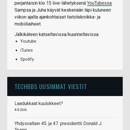
perjantaisin klo 15 live-lähetyksenä
YouTubessa
.
Sampsa ja Juha käyvät keskenään läpi kuluneen
viikon ajalta ajankohtaiset tietotekniikka- ja
mobiiliaiheet.
Jälkikäteen katseltavissa/kuunneltavissa:
Youtube
iTunes
Spotify
TECHBBS UUSIMMAT VIESTIT
Laadukkaat kuulokkeet?
8.8.2026
Yhdysvaltain 45. ja 47. presidentti Donald J.
Trump