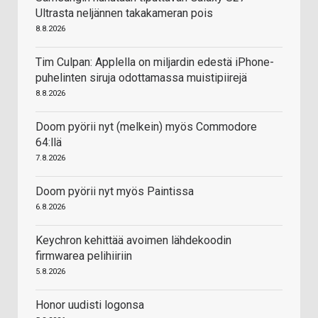
Ultrasta neljännen takakameran pois
8.8.2026
Tim Culpan: Applella on miljardin edestä iPhone-
puhelinten siruja odottamassa muistipiirejä
8.8.2026
Doom pyörii nyt (melkein) myös Commodore
64:llä
7.8.2026
Doom pyörii nyt myös Paintissa
6.8.2026
Keychron kehittää avoimen lähdekoodin
firmwarea pelihiiriin
5.8.2026
Honor uudisti logonsa