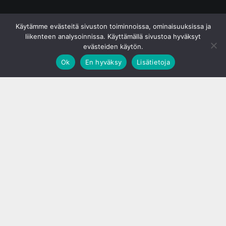
© S&J Media Oy
Käytämme evästeitä sivuston toiminnoissa, ominaisuuksissa ja
liikenteen analysoinnissa. Käyttämällä sivustoa hyväksyt
evästeiden käytön.
Ok
En hyväksy
Lisätietoja
;