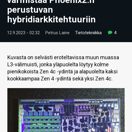
ARTIKKELIT
perustuvan
hybridiarkkitehtuuriin
VIDEOT
TECHBBS
12.9.2023 - 02:32
Petrus Laine
Tietotekniikka
4
TIETOA
HINTA.FI
Kuvasta on selvästi eroteltavissa muun muassa
L3-välimuisti, jonka yläpuolelta löytyy kolme
KAUPPA
pienikokoista Zen 4c -ydintä ja alapuolelta kaksi
kookkaampaa Zen 4 -ydintä sekä yksi Zen 4c.
VAIHDA TEEMA
HAKU