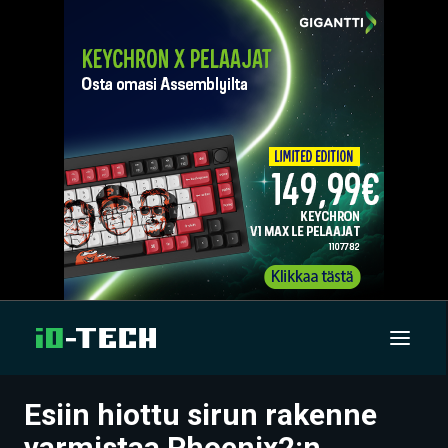
Esiin hiottu sirun rakenne
UUTISET
varmistaa Phoenix2:n