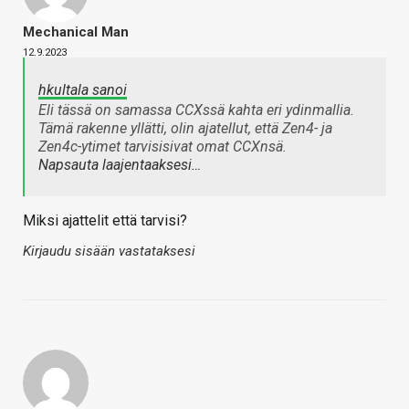
Mechanical Man
12.9.2023
hkultala sanoi
Eli tässä on samassa CCXssä kahta eri ydinmallia.
Tämä rakenne yllätti, olin ajatellut, että Zen4- ja
Zen4c-ytimet tarvisisivat omat CCXnsä.
Napsauta laajentaaksesi…
Miksi ajattelit että tarvisi?
Kirjaudu sisään vastataksesi