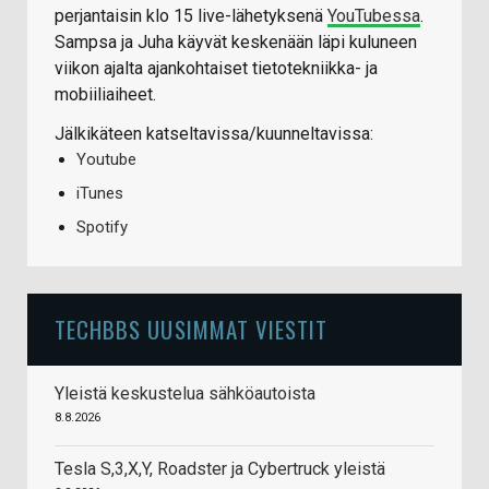
perjantaisin klo 15 live-lähetyksenä
YouTubessa
.
Sampsa ja Juha käyvät keskenään läpi kuluneen
viikon ajalta ajankohtaiset tietotekniikka- ja
mobiiliaiheet.
Jälkikäteen katseltavissa/kuunneltavissa:
Youtube
iTunes
Spotify
TECHBBS UUSIMMAT VIESTIT
Yleistä keskustelua sähköautoista
8.8.2026
Tesla S,3,X,Y, Roadster ja Cybertruck yleistä