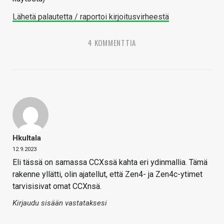
Lähetä palautetta / raportoi kirjoitusvirheestä
4 KOMMENTTIA
Hkultala
12.9.2023
Eli tässä on samassa CCXssä kahta eri ydinmallia. Tämä
rakenne yllätti, olin ajatellut, että Zen4- ja Zen4c-ytimet
tarvisisivat omat CCXnsä.
Kirjaudu sisään vastataksesi