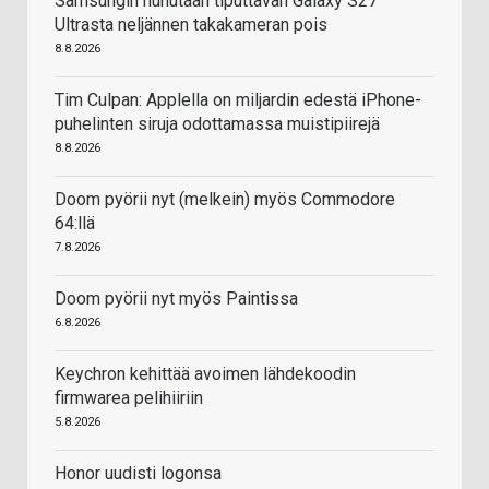
Samsungin huhutaan tiputtavan Galaxy S27
Ultrasta neljännen takakameran pois
8.8.2026
Tim Culpan: Applella on miljardin edestä iPhone-
puhelinten siruja odottamassa muistipiirejä
8.8.2026
Doom pyörii nyt (melkein) myös Commodore
64:llä
7.8.2026
Doom pyörii nyt myös Paintissa
6.8.2026
Keychron kehittää avoimen lähdekoodin
firmwarea pelihiiriin
5.8.2026
Honor uudisti logonsa