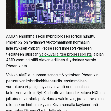
AMD:n ensimmäiseksi hybridiprosessoriksi huhuttu
Phoenix2 on myllännyt vuotomaailman normaalin
järjestyksen ympäri. Prosessori ilmestyi yleiseen
tietouteen suoraan
valokuvalla itse prosessorista
ja pian
AMD varmisti sillä olevan erillinen 6-ytiminen versio
Phoenixista.
Vaikka AMD ei suoraan sanonut 6-ytimisen Phoenixin
perustuvan hybridiarkkitehtuuriin, ensimmäinen
vuotokuva vihjasi jo hyvin vahvasti sen suuntaan
kokoeron vuoksi. Nyt X:n luottovuotajiin lukeutuva HXL on
julkaissut viestintäpalvelussa valokuvan, jossa itse sirun
rakenne on hiottu näkyviin. Kuva samalla käytännössä
varmistaa Phoenix2:n todella olevan