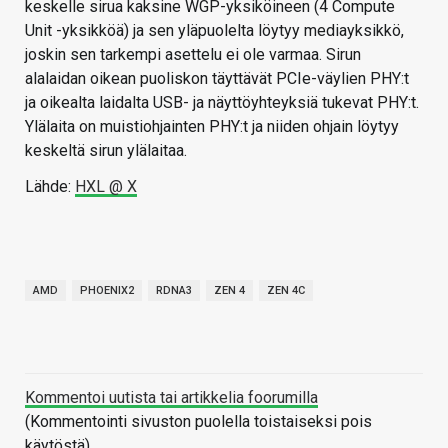
keskelle sirua kaksine WGP-yksiköineen (4 Compute
Unit -yksikköä) ja sen yläpuolelta löytyy mediayksikkö,
joskin sen tarkempi asettelu ei ole varmaa. Sirun
alalaidan oikean puoliskon täyttävät PCIe-väylien PHY:t
ja oikealta laidalta USB- ja näyttöyhteyksiä tukevat PHY:t.
Ylälaita on muistiohjainten PHY:t ja niiden ohjain löytyy
keskeltä sirun ylälaitaa.
Lähde:
HXL @ X
AMD
PHOENIX2
RDNA3
ZEN 4
ZEN 4C
Kommentoi uutista tai artikkelia foorumilla
(Kommentointi sivuston puolella toistaiseksi pois
käytöstä)