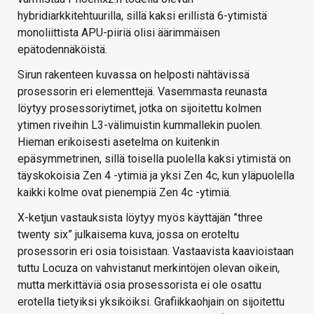
hybridiarkkitehtuurilla, sillä kaksi erillistä 6-ytimistä
monoliittista APU-piiriä olisi äärimmäisen
epätodennäköistä.
Sirun rakenteen kuvassa on helposti nähtävissä
prosessorin eri elementtejä. Vasemmasta reunasta
löytyy prosessoriytimet, jotka on sijoitettu kolmen
ytimen riveihin L3-välimuistin kummallekin puolen.
Hieman erikoisesti asetelma on kuitenkin
epäsymmetrinen, sillä toisella puolella kaksi ytimistä on
täyskokoisia Zen 4 -ytimiä ja yksi Zen 4c, kun yläpuolella
kaikki kolme ovat pienempiä Zen 4c -ytimiä.
X-ketjun vastauksista löytyy myös käyttäjän ”three
twenty six” julkaisema kuva, jossa on eroteltu
prosessorin eri osia toisistaan. Vastaavista kaavioistaan
tuttu Locuza on vahvistanut merkintöjen olevan oikein,
mutta merkittäviä osia prosessorista ei ole osattu
erotella tietyiksi yksiköiksi. Grafiikkaohjain on sijoitettu