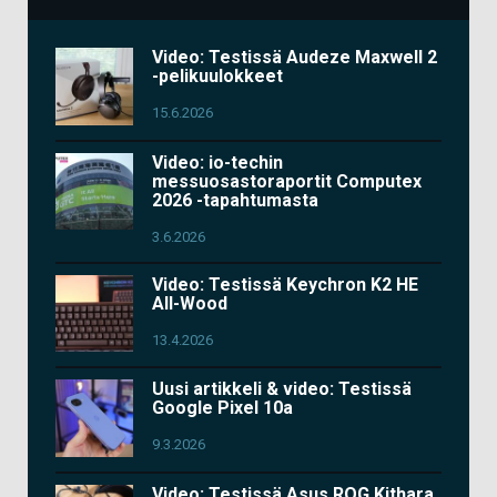
Video: Testissä Audeze Maxwell 2
-pelikuulokkeet
15.6.2026
Video: io-techin
messuosastoraportit Computex
2026 -tapahtumasta
3.6.2026
Video: Testissä Keychron K2 HE
All-Wood
13.4.2026
Uusi artikkeli & video: Testissä
Google Pixel 10a
9.3.2026
Video: Testissä Asus ROG Kithara