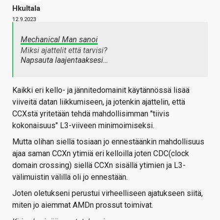
Hkultala
12.9.2023
Mechanical Man sanoi
Miksi ajattelit että tarvisi?
Napsauta laajentaaksesi…
Kaikki eri kello- ja jännitedomainit käytännössä lisää
viiveitä datan liikkumiseen, ja jotenkin ajattelin, että
CCXstä yritetään tehdä mahdollisimman "tiivis
kokonaisuus" L3-viiveen minimoimiseksi.
Mutta olihan siellä tosiaan jo ennestäänkin mahdollisuus
ajaa saman CCXn ytimiä eri kelloilla joten CDC(clock
domain crossing) siellä CCXn sisällä ytimien ja L3-
välimuistin välillä oli jo ennestään.
Joten oletukseni perustui virheelliseen ajatukseen siitä,
miten jo aiemmat AMDn prossut toimivat.