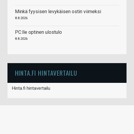
Minkä fyysisen levykäisen ostin viimeksi
8.8.2026
PC:lle optinen ulostulo
8.8.2026
HINTA.FI HINTAVERTAILU
Hinta.fi hintavertailu