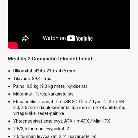
Meshify 2 Compactin tekniset tiedot:
Ulkomitat: 424 x 210 x 475 mm
Tilavuus: 39,4 litraa
Paino: 9,8 kg (9,3 kg metallikylkisenä)
Materiaali: Teräs, karkaistu lasi
Etupaneelin liitännät: 1 x USB 3.1 Gen 2 Type-C, 2 x USB
3.0, 3,5 mm:n kuulokeliitäntä, 3,5 mm:n mikrofoniliitäntä,
virtapainike, reset-painike
Yhteensopivat emolevyt: ATX / mATX / Mini-ITX
2,5/3,5 tuuman levypaikat: 2
2,5 tuuman levypaikat: 2 (4 lisävarusteilla)