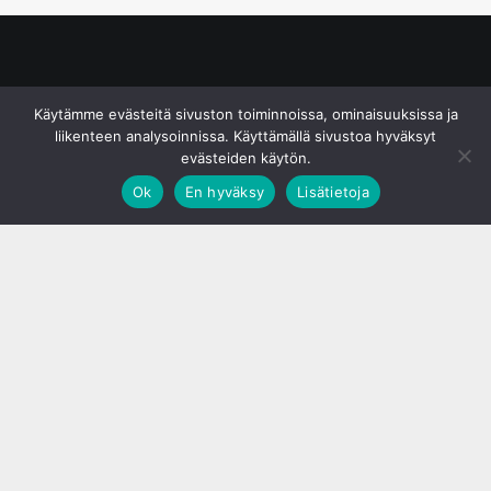
© S&J Media Oy
Käytämme evästeitä sivuston toiminnoissa, ominaisuuksissa ja
liikenteen analysoinnissa. Käyttämällä sivustoa hyväksyt
evästeiden käytön.
Ok
En hyväksy
Lisätietoja
;