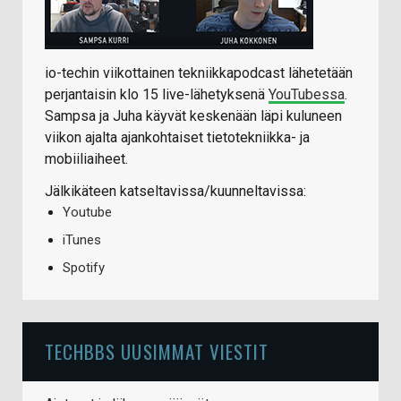
io-techin viikottainen tekniikkapodcast lähetetään
perjantaisin klo 15 live-lähetyksenä
YouTubessa
.
Sampsa ja Juha käyvät keskenään läpi kuluneen
viikon ajalta ajankohtaiset tietotekniikka- ja
mobiiliaiheet.
Jälkikäteen katseltavissa/kuunneltavissa:
Youtube
iTunes
Spotify
TECHBBS UUSIMMAT VIESTIT