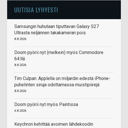
UUTISIA LYHYESTI
Samsungin huhutaan tiputtavan Galaxy S27
Ultrasta neljännen takakameran pois
8.8.2026
Doom pyörii nyt (melkein) myös Commodore
64:llä
8.8.2026
Tim Culpan: Applella on miljardin edestä iPhone-
puhelinten siruja odottamassa muistipiirejä
8.8.2026
Doom pyörii nyt myös Paintissa
6.8.2026
Keychron kehittää avoimen lähdekoodin