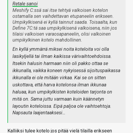
Retale sanoi
Meshify C:ssä sai itse tehtyä valkoisen kotelon
ostamalla sen vaihdettavan etupaneelin erikseen.
Umpikylkisenä ei kyllä tainnut saada. Toisaalta, kun
Define 7C:tä saa umpikylkisenä valkoisena, niin jos
tilaisi valkoisen varaosapaneelin, olisi valkoinen
umpikylkinen kotelo mahdollinen.
En kyllä ymmärrä miksei noita koteloita voi olla
lasikyljellä tai ilman kaikissa värivaihtoehdoissa.
Itsekin halusin harmaan niin oli pakko ottaa se
ikkunalla, vaikka koneen nykyisessä sijoituspaikassa
ikkunalla ei ole mitään virkaa. Kai se on sitten
uskottava, että harva kotelonsa ilman ikkunaa
haluaa, kun umpikylkisten koteloiden tarjonta on
mitä on. Sama juttu varmaan kuin käännetyn
layoutin koteloissa. Eipä paljoa ole vaihtoehtoja.
Napsauta laajentaaksesi…
Kalliiksi tulee kotelo jos pitää vielä tilailla erikseen