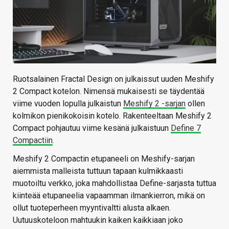
Ruotsalainen Fractal Design on julkaissut uuden Meshify
2 Compact kotelon. Nimensä mukaisesti se täydentää
viime vuoden lopulla julkaistun
Meshify 2 -sarjan
ollen
kolmikon pienikokoisin kotelo. Rakenteeltaan Meshify 2
Compact pohjautuu viime kesänä julkaistuun
Define 7
Compactiin
.
Meshify 2 Compactin etupaneeli on Meshify-sarjan
aiemmista malleista tuttuun tapaan kulmikkaasti
muotoiltu verkko, joka mahdollistaa Define-sarjasta tuttua
kiinteää etupaneelia vapaamman ilmankierron, mikä on
ollut tuoteperheen myyntivaltti alusta alkaen.
Uutuuskoteloon mahtuukin kaiken kaikkiaan joko