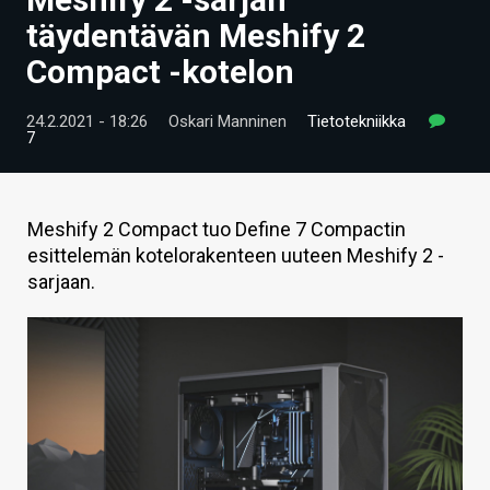
ARTIKKELIT
täydentävän Meshify 2
Compact -kotelon
VIDEOT
TECHBBS
24.2.2021 - 18:26
Oskari Manninen
Tietotekniikka
7
TIETOA
HINTA.FI
Meshify 2 Compact tuo Define 7 Compactin
esittelemän kotelorakenteen uuteen Meshify 2 -
KAUPPA
sarjaan.
VAIHDA TEEMA
HAKU