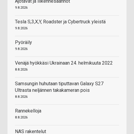
Ajotavat ja liikennesäännöt
9.8.2026
Tesla S,3,X,Y, Roadster ja Cybertruck yleistä
9.8.2026
Pyöräily
9.8.2026
Venäjä hyökkäsi Ukrainaan 24. helmikuuta 2022
8.8.2026
Samsungin huhutaan tiputtavan Galaxy S27
Ultrasta neljännen takakameran pois
8.8.2026
Rannekelloja
8.8.2026
NAS rakentelut