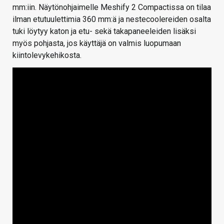
mm:iin. Näytönohjaimelle Meshify 2 Compactissa on tilaa
ilman etutuulettimia 360 mm:ä ja nestecoolereiden osalta
tuki löytyy katon ja etu- sekä takapaneeleiden lisäksi
myös pohjasta, jos käyttäjä on valmis luopumaan
kiintolevykehikosta.