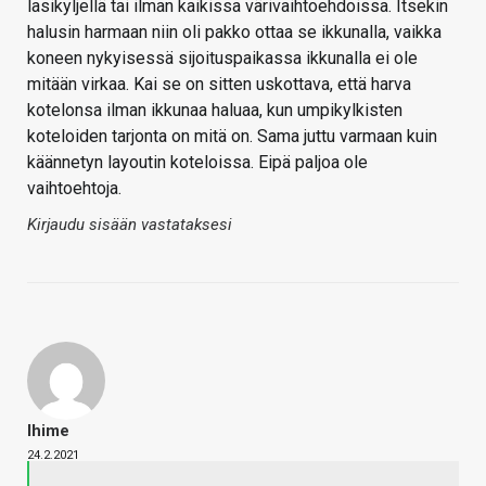
lasikyljellä tai ilman kaikissa värivaihtoehdoissa. Itsekin
halusin harmaan niin oli pakko ottaa se ikkunalla, vaikka
koneen nykyisessä sijoituspaikassa ikkunalla ei ole
mitään virkaa. Kai se on sitten uskottava, että harva
kotelonsa ilman ikkunaa haluaa, kun umpikylkisten
koteloiden tarjonta on mitä on. Sama juttu varmaan kuin
käännetyn layoutin koteloissa. Eipä paljoa ole
vaihtoehtoja.
Kirjaudu sisään vastataksesi
Ihime
24.2.2021