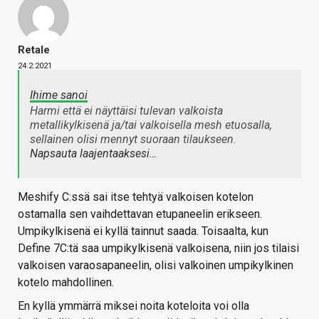
Retale
24.2.2021
Ihime sanoi
Harmi että ei näyttäisi tulevan valkoista
metallikylkisenä ja/tai valkoisella mesh etuosalla,
sellainen olisi mennyt suoraan tilaukseen.
Napsauta laajentaaksesi…
Meshify C:ssä sai itse tehtyä valkoisen kotelon
ostamalla sen vaihdettavan etupaneelin erikseen.
Umpikylkisenä ei kyllä tainnut saada. Toisaalta, kun
Define 7C:tä saa umpikylkisenä valkoisena, niin jos tilaisi
valkoisen varaosapaneelin, olisi valkoinen umpikylkinen
kotelo mahdollinen.
En kyllä ymmärrä miksei noita koteloita voi olla