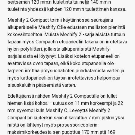
seitsemän 120 mm:n tuuletinta tai neljä 140 mm:n
tuuletinta yhdessä kahden 120 mm:n tuulettimen kanssa.
Meshify 2 Compact toimii käytännössä seuraajana
alkuperäiselle Meshify C:lle edustaen malliston pienintä
kokovaihtoehtoa. Muista Meshify 2 -sarjalaisista tuttuun
tapaan myös Compactin etupaneelin takana on irrotettava
nylon-polyfiltteri, jollaista alkuperäisistä Meshify-
sarjalaisista ei löytynyt. Lisäksi kotelon etupaneeli on
avattavissa oven tapaan, eikä koko etupaneelia ole
tarpeen irrottaa pölysuodatinten puhdistamista varten ja
myös kattopaneeli on täysin irrotettavissa helpompaa
sisuskaluihin pääsemistä varten.
Edeltäjäänsä nähden Meshify 2 Compactille on tullut
hieman lisää kokoa – uutuus on 11 mm korkeampi ja 22
mm syvempi kuin Meshify C. Leveyttä Meshify 2
Compact on kuitenkin saanut karsittua 7 mm, joskin yksi
niistä on lähtenyt myös prosessoricoolerin
maksimikorkeudesta sen pudottua 170 mm:stä 169