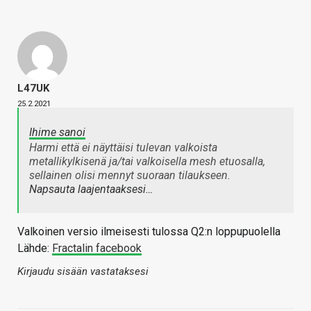
L47UK
25.2.2021
Ihime sanoi
Harmi että ei näyttäisi tulevan valkoista
metallikylkisenä ja/tai valkoisella mesh etuosalla,
sellainen olisi mennyt suoraan tilaukseen.
Napsauta laajentaaksesi…
Valkoinen versio ilmeisesti tulossa Q2:n loppupuolella
Lähde:
Fractalin facebook
Kirjaudu sisään vastataksesi