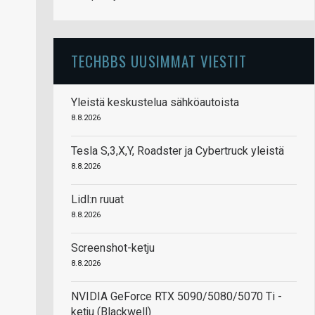
TECHBBS UUSIMMAT VIESTIT
Yleistä keskustelua sähköautoista
8.8.2026
Tesla S,3,X,Y, Roadster ja Cybertruck yleistä
8.8.2026
Lidl:n ruuat
8.8.2026
Screenshot-ketju
8.8.2026
NVIDIA GeForce RTX 5090/5080/5070 Ti -
ketju (Blackwell)