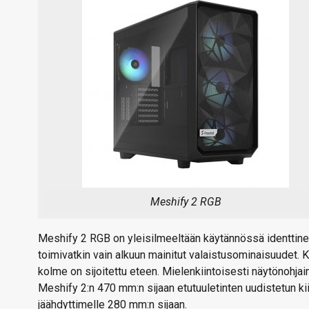
Meshify 2 RGB
Meshify 2 RGB on yleisilmeeltään käytännössä identtine
toimivatkin vain alkuun mainitut valaistusominaisuudet.
kolme on sijoitettu eteen. Mielenkiintoisesti näytönohj
Meshify 2:n 470 mm:n sijaan etutuuletinten uudistetun ki
jäähdyttimelle 280 mm:n sijaan.