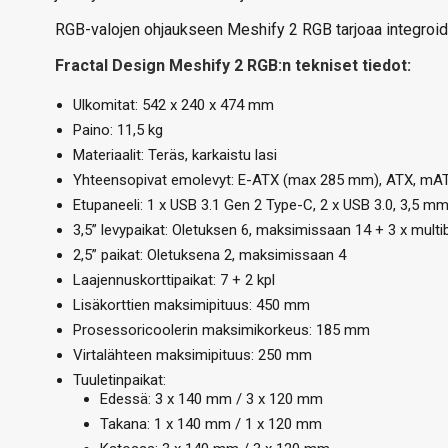
RGB-valojen ohjaukseen Meshify 2 RGB tarjoaa integroidu
Fractal Design Meshify 2 RGB:n tekniset tiedot:
Ulkomitat: 542 x 240 x 474 mm
Paino: 11,5 kg
Materiaalit: Teräs, karkaistu lasi
Yhteensopivat emolevyt: E-ATX (max 285 mm), ATX, mAT
Etupaneeli: 1 x USB 3.1 Gen 2 Type-C, 2 x USB 3.0, 3,5 mm 
3,5” levypaikat: Oletuksen 6, maksimissaan 14 + 3 x multi
2,5” paikat: Oletuksena 2, maksimissaan 4
Laajennuskorttipaikat: 7 + 2 kpl
Lisäkorttien maksimipituus: 450 mm
Prosessoricoolerin maksimikorkeus: 185 mm
Virtalähteen maksimipituus: 250 mm
Tuuletinpaikat:
Edessä: 3 x 140 mm / 3 x 120 mm
Takana: 1 x 140 mm / 1 x 120 mm