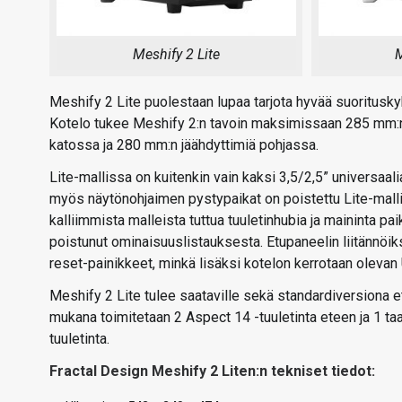
Meshify 2 Lite
M
Meshify 2 Lite puolestaan lupaa tarjota hyvää suorituskyk
Kotelo tukee Meshify 2:n tavoin maksimissaan 285 mm:
katossa ja 280 mm:n jäähdyttimiä pohjassa.
Lite-mallissa on kuitenkin vain kaksi 3,5/2,5” universaal
myös näytönohjaimen pystypaikat on poistettu Lite-mall
kalliimmista malleista tuttua tuuletinhubia ja maininta 
poistunut ominaisuuslistauksesta. Etupaneelin liitännöiksi
reset-painikkeet, minkä lisäksi kotelon kerrotaan olevan
Meshify 2 Lite tulee saataville sekä standardiversiona 
mukana toimitetaan 2 Aspect 14 -tuuletinta eteen ja 1 t
tuuletinta.
Fractal Design Meshify 2 Liten:n tekniset tiedot: