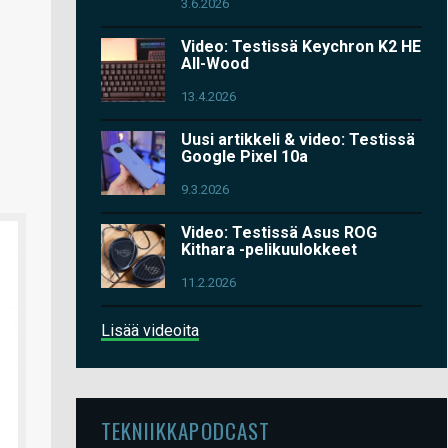
3.6.2026
Video: Testissä Keychron K2 HE
All-Wood
13.4.2026
Uusi artikkeli & video: Testissä
Google Pixel 10a
9.3.2026
Video: Testissä Asus ROG
Kithara -pelikuulokkeet
11.2.2026
Lisää videoita
TEKNIIKKAPODCAST