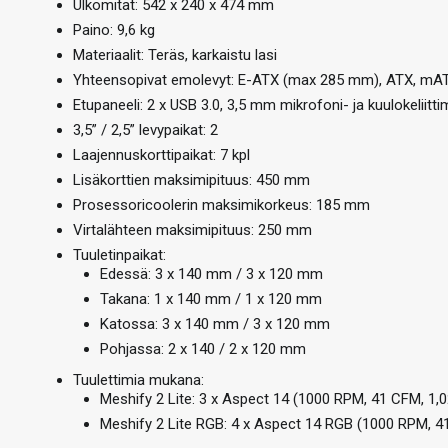
Ulkomitat: 542 x 240 x 474 mm
Paino: 9,6 kg
Materiaalit: Teräs, karkaistu lasi
Yhteensopivat emolevyt: E-ATX (max 285 mm), ATX, mAT
Etupaneeli: 2 x USB 3.0, 3,5 mm mikrofoni- ja kuulokeliitt
3,5” / 2,5” levypaikat: 2
Laajennuskorttipaikat: 7 kpl
Lisäkorttien maksimipituus: 450 mm
Prosessoricoolerin maksimikorkeus: 185 mm
Virtalähteen maksimipituus: 250 mm
Tuuletinpaikat:
Edessä: 3 x 140 mm / 3 x 120 mm
Takana: 1 x 140 mm / 1 x 120 mm
Katossa: 3 x 140 mm / 3 x 120 mm
Pohjassa: 2 x 140 / 2 x 120 mm
Tuulettimia mukana:
Meshify 2 Lite: 3 x Aspect 14 (1000 RPM, 41 CFM, 1
Meshify 2 Lite RGB: 4 x Aspect 14 RGB (1000 RPM, 