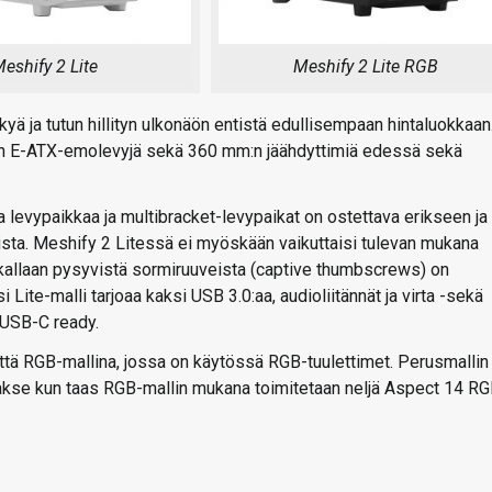
eshify 2 Lite
Meshify 2 Lite RGB
yä ja tutun hillityn ulkonäön entistä edullisempaan hintaluokkaan
n E-ATX-emolevyjä sekä 360 mm:n jäähdyttimiä edessä sekä
ia levypaikkaa ja multibracket-levypaikat on ostettava erikseen ja
ista. Meshify 2 Litessä ei myöskään vaikuttaisi tulevan mukana
paikallaan pysyvistä sormiruuveista (captive thumbscrews) on
 Lite-malli tarjoaa kaksi USB 3.0:aa, audioliitännät ja virta -sekä
 USB-C ready.
että RGB-mallina, jossa on käytössä RGB-tuulettimet. Perusmallin
aakse kun taas RGB-mallin mukana toimitetaan neljä Aspect 14 RG