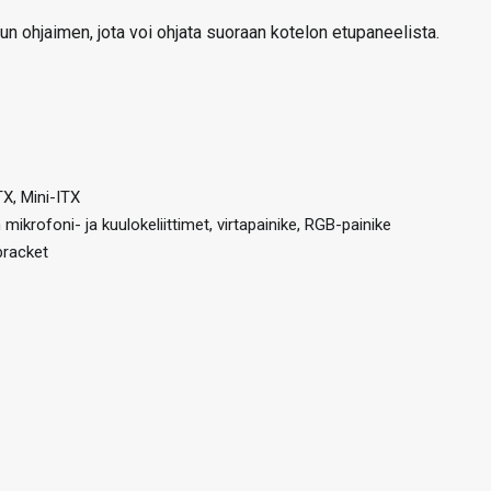
n ohjaimen, jota voi ohjata suoraan kotelon etupaneelista.
X, Mini-ITX
mikrofoni- ja kuulokeliittimet, virtapainike, RGB-painike
bracket