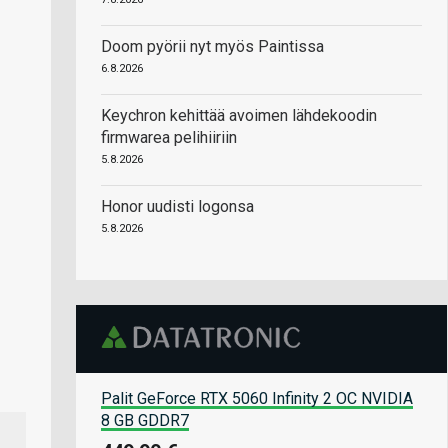
Doom pyörii nyt myös Paintissa
6.8.2026
Keychron kehittää avoimen lähdekoodin
firmwarea pelihiiriin
5.8.2026
Honor uudisti logonsa
5.8.2026
Palit GeForce RTX 5060 Infinity 2 OC NVIDIA
8 GB GDDR7