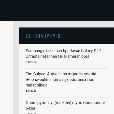
UUTISIA LYHYESTI
Samsungin huhutaan tiputtavan Galaxy S27
Ultrasta neljännen takakameran pois
8.8.2026
Tim Culpan: Applella on miljardin edestä
iPhone-puhelinten siruja odottamassa
muistipiirejä
8.8.2026
Doom pyörii nyt (melkein) myös Commodore
64:llä
7.8.2026