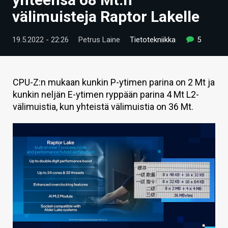
ARTIKKELIT
välimuisteja Raptor Lakelle
VIDEOT
19.5.2022 - 22:26
Petrus Laine
Tietotekniikka
5
TECHBBS
TIETOA
CPU-Z:n mukaan kunkin P-ytimen parina on 2 Mt ja
kunkin neljän E-ytimen ryppään parina 4 Mt L2-
HINTA.FI
välimuistia, kun yhteistä välimuistia on 36 Mt.
KAUPPA
VAIHDA TEEMA
HAKU