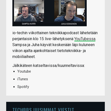
io-techin viikottainen tekniikkapodcast lähetetään
perjantaisin klo 15 live-lähetyksenä
YouTubessa
.
Sampsa ja Juha käyvät keskenään läpi kuluneen
viikon ajalta ajankohtaiset tietotekniikka- ja
mobiiliaiheet.
Jälkikäteen katseltavissa/kuunneltavissa:
Youtube
iTunes
Spotify
TECHBBS UUSIMMAT VIESTIT