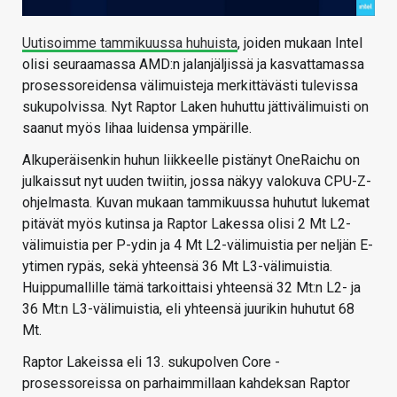
Uutisoimme tammikuussa huhuista
, joiden mukaan Intel
olisi seuraamassa AMD:n jalanjäljissä ja kasvattamassa
prosessoreidensa välimuisteja merkittävästi tulevissa
sukupolvissa. Nyt Raptor Laken huhuttu jättivälimuisti on
saanut myös lihaa luidensa ympärille.
Alkuperäisenkin huhun liikkeelle pistänyt OneRaichu on
julkaissut nyt uuden twiitin, jossa näkyy valokuva CPU-Z-
ohjelmasta. Kuvan mukaan tammikuussa huhutut lukemat
pitävät myös kutinsa ja Raptor Lakessa olisi 2 Mt L2-
välimuistia per P-ydin ja 4 Mt L2-välimuistia per neljän E-
ytimen rypäs, sekä yhteensä 36 Mt L3-välimuistia.
Huippumallille tämä tarkoittaisi yhteensä 32 Mt:n L2- ja
36 Mt:n L3-välimuistia, eli yhteensä juurikin huhutut 68
Mt.
Raptor Lakeissa eli 13. sukupolven Core -
prosessoreissa on parhaimmillaan kahdeksan Raptor