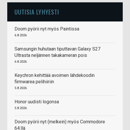
UUTISIA LYHYESTI
Doom pyörii nyt myös Paintissa
6.8.2026
Samsungin huhutaan tiputtavan Galaxy S27
Ultrasta neljännen takakameran pois
6.8.2026
Keychron kehittää avoimen lähdekoodin
firmwarea pelihiiriin
5.8.2026
Honor uudisti logonsa
5.8.2026
Doom pyörii nyt (melkein) myös Commodore
64:llä