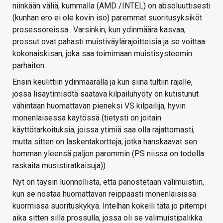
niinkään väliä, kummalla (AMD /INTEL) on absoluuttisesti
(kunhan ero ei ole kovin iso) paremmat suoritusyksiköt
prosessoreissa.. Varsinkin, kun ydinmäärä kasvaa,
prossut ovat pahasti muistiväylärajoitteisia ja se voittaa
kokonaiskisan, joka saa toimimaan muistisysteemin
parhaiten..
Ensin keulittiin ydinmäärällä ja kun siinä tultiin rajalle,
jossa lisäytimisdtä saatava kilpailuhyöty on kutistunut
vähintään huomattavan pieneksi VS kilpailija, hyvin
monenlaisessa käytössä (tietysti on joitain
käyttötarkoituksia, joissa ytimiä saa olla rajattomasti,
mutta sitten on laskentakortteja, jotka hanskaavat sen
homman yleensä paljon paremmin (PS niissä on todella
raskaita musistiratkaisuja))
Nyt on täysin luonnollista, että panostetaan välimuistiin,
kun se nostaa huomattavan reippaasti monenlaisissa
kuormissa suorituskykyä. Intelhän kokeili tätä jo pitempi
aika sitten sillä prossulla, jossa oli se välimuistipalikka