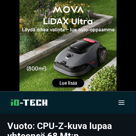
Vuoto: CPU-Z-kuva lupaa
UUTISET
yhteensä 68 Mt:n