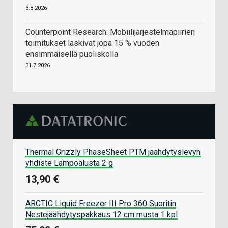
3.8.2026
Counterpoint Research: Mobiilijärjestelmäpiirien
toimitukset laskivat jopa 15 % vuoden
ensimmäisellä puoliskolla
31.7.2026
Thermal Grizzly PhaseSheet PTM jäähdytyslevyn
yhdiste Lämpöalusta 2 g
13,90 €
ARCTIC Liquid Freezer III Pro 360 Suoritin
Nestejäähdytyspakkaus 12 cm musta 1 kpl