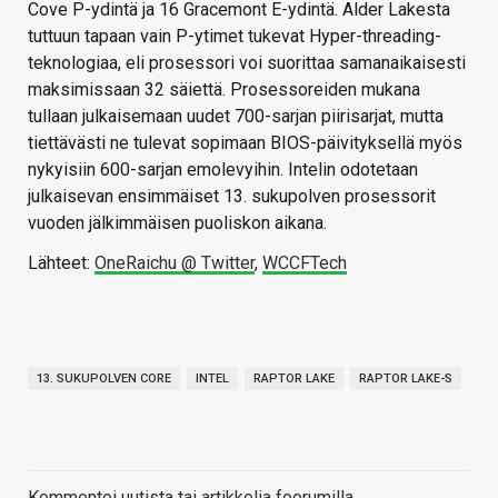
Cove P-ydintä ja 16 Gracemont E-ydintä. Alder Lakesta
tuttuun tapaan vain P-ytimet tukevat Hyper-threading-
teknologiaa, eli prosessori voi suorittaa samanaikaisesti
maksimissaan 32 säiettä. Prosessoreiden mukana
tullaan julkaisemaan uudet 700-sarjan piirisarjat, mutta
tiettävästi ne tulevat sopimaan BIOS-päivityksellä myös
nykyisiin 600-sarjan emolevyihin. Intelin odotetaan
julkaisevan ensimmäiset 13. sukupolven prosessorit
vuoden jälkimmäisen puoliskon aikana.
Lähteet:
OneRaichu @ Twitter
,
WCCFTech
13. SUKUPOLVEN CORE
INTEL
RAPTOR LAKE
RAPTOR LAKE-S
Kommentoi uutista tai artikkelia foorumilla