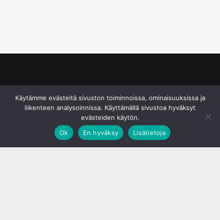
© S&J Media Oy
Käytämme evästeitä sivuston toiminnoissa, ominaisuuksissa ja
liikenteen analysoinnissa. Käyttämällä sivustoa hyväksyt
evästeiden käytön.
Ok
En hyväksy
Lisätietoja
;