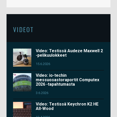
VIDEOT
Video: Testissä Audeze Maxwell 2
-pelikuulokkeet
15.6.2026
Video: io-techin
messuosastoraportit Computex
2026 -tapahtumasta
3.6.2026
Video: Testissä Keychron K2 HE
All-Wood