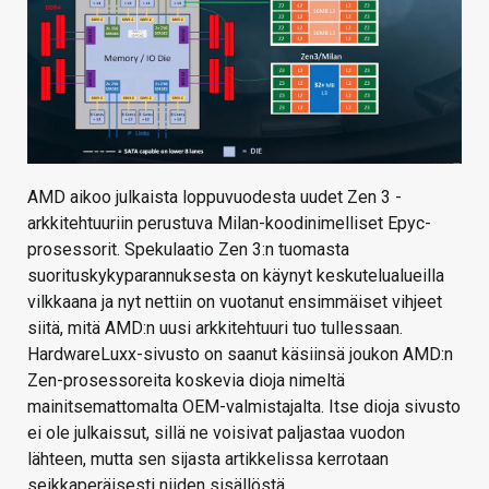
AMD aikoo julkaista loppuvuodesta uudet Zen 3 -
arkkitehtuuriin perustuva Milan-koodinimelliset Epyc-
prosessorit. Spekulaatio Zen 3:n tuomasta
suorituskykyparannuksesta on käynyt keskutelualueilla
vilkkaana ja nyt nettiin on vuotanut ensimmäiset vihjeet
siitä, mitä AMD:n uusi arkkitehtuuri tuo tullessaan.
HardwareLuxx-sivusto on saanut käsiinsä joukon AMD:n
Zen-prosessoreita koskevia dioja nimeltä
mainitsemattomalta OEM-valmistajalta. Itse dioja sivusto
ei ole julkaissut, sillä ne voisivat paljastaa vuodon
lähteen, mutta sen sijasta artikkelissa kerrotaan
seikkaperäisesti niiden sisällöstä.