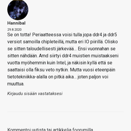
Hannibal
29.8.2020
Se on totta! Periaatteessa voisi tulla jopa ddr4 ja ddr5
versiot samoilla chipleteillä, mutta eri IO piirillä. Olisko
se sitten taloudellisesti järkevää… Ensi vuonnahan se
sitten nähdään. Amd siirtyi ddr4 muistien muistaakseni
vuotta myöhemmin kuin Intel, ja näkisin kyllä että se
saattaisi olla fiksu veto nytkin. Mutta vuosi eteenpäin
tietotekniikka-alalla on pitkä aika… joten paljon voi
muuttua.
Kirjaudu sisään vastataksesi
Kommentoi uutista tai artikkelia foorumilla