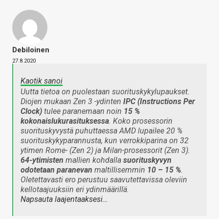
Debiloinen
27.8.2020
Kaotik sanoi
Uutta tietoa on puolestaan suorituskykylupaukset.
Diojen mukaan Zen 3 -ydinten
IPC (Instructions Per
Clock)
tulee paranemaan noin
15 %
kokonaislukurasituksessa
. Koko prosessorin
suorituskyvystä puhuttaessa AMD lupailee 20 %
suorituskykyparannusta, kun verrokkiparina on 32
ytimen Rome- (Zen 2) ja Milan-prosessorit (Zen 3).
64-ytimisten
mallien kohdalla
suorituskyvyn
odotetaan paranevan
maltillisemmin
10 – 15 %
.
Oletettavasti ero perustuu saavutettavissa oleviin
kellotaajuuksiin eri ydinmäärillä.
Napsauta laajentaaksesi…