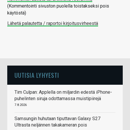
(Kommentointi sivuston puolella toistakseksi pois
käytöstä)
Lähetä palautetta / raportoi kirjoitusvirheestä
UUTISIA LYHYESTI
Tim Culpan: Applella on miljardin edestä iPhone-
puhelinten siruja odottamassa muistipiirejä
7.8.2026
Samsungin huhutaan tiputtavan Galaxy S27
Ultrasta neljännen takakameran pois