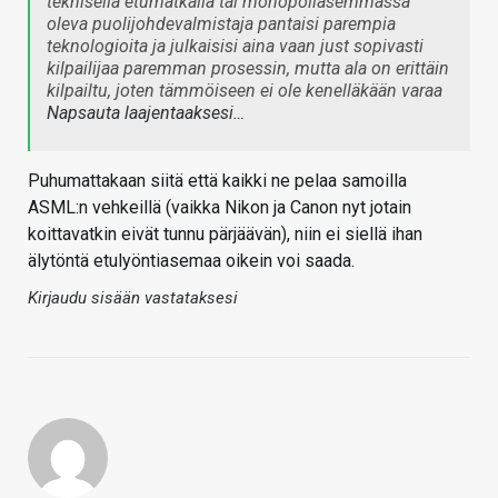
teknisellä etumatkalla tai monopoliasemmassa
oleva puolijohdevalmistaja pantaisi parempia
teknologioita ja julkaisisi aina vaan just sopivasti
kilpailijaa paremman prosessin, mutta ala on erittäin
kilpailtu, joten tämmöiseen ei ole kenelläkään varaa
Napsauta laajentaaksesi…
Puhumattakaan siitä että kaikki ne pelaa samoilla
ASML:n vehkeillä (vaikka Nikon ja Canon nyt jotain
koittavatkin eivät tunnu pärjäävän), niin ei siellä ihan
älytöntä etulyöntiasemaa oikein voi saada.
Kirjaudu sisään vastataksesi