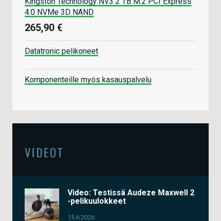
Kingston Technology NV3 2 TB M.2 PCI Express
4.0 NVMe 3D NAND
265,90 €
Datatronic pelikoneet
Komponenteille myös kasauspalvelu
VIDEOT
Video: Testissä Audeze Maxwell 2
-pelikuulokkeet
15.6.2026