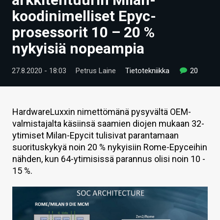
ARTIKKELIT
koodinimelliset Epyc-
prosessorit 10 – 20 %
VIDEOT
nykyisiä nopeampia
TECHBBS
27.8.2020 - 18:03
Petrus Laine
Tietotekniikka
20
TIETOA
HINTA.FI
HardwareLuxxin nimettömänä pysyvältä OEM-
KAUPPA
valmistajalta käsiinsä saamien diojen mukaan 32-
ytimiset Milan-Epycit tulisivat parantamaan
VAIHDA TEEMA
suorituskykyä noin 20 % nykyisiin Rome-Epyceihin
nähden, kun 64-ytimisissä parannus olisi noin 10 -
15 %.
HAKU