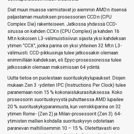
Diat muun muassa varmistavat jo aiemmin AMD:n itsensä
paljastaman muutoksen prosessorien CCD:n (CPU
Complex Die) rakenteiseen. Jatkossa yhdessä CCD-
sirussa on kahden CCX:n (CPU Complex) ja kahden 16
Mt:n kokoisen L3-välimuistisiivun sijasta yksi kahdeksan
ytimen ”CCX”, jonka parina on yksi yhteinen 32 Mt:n L3-
välimuisti. CCD-pikkusiruja tulee jatkossakin olemaan
enimmillään kahdeksan, eli Epyc-prosessoreissa tulee
jatkossakin olemaan maksimissan 64 ydintä.
Uutta tietoa on puolestaan suorituskykylupaukset. Diojen
mukaan Zen 3 -ydinten IPC (Instructions Per Clock) tulee
paranemaan noin 15 % kokonaislukurasituksessa. Koko
prosessorin suorituskyvystä puhuttaessa AMD lupailee
20 % suorituskykyparannusta, kun verrokkiparina on 32
ytimen Rome- (Zen 2) ja Milan-prosessorit (Zen 3). 64-
ytimisten mallien kohdalla suorituskyvyn odotetaan
paranevan maltillisemmin 10 – 15 %. Oletettavasti ero