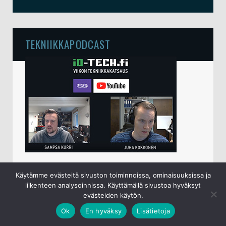
TEKNIIKKAPODCAST
io-techin viikottainen tekniikkapodcast lähetetään
Käytämme evästeitä sivuston toiminnoissa, ominaisuuksissa ja
perjantaisin klo 15 live-lähetyksenä
YouTubessa
.
liikenteen analysoinnissa. Käyttämällä sivustoa hyväksyt
Sampsa ja Juha käyvät keskenään läpi kuluneen
evästeiden käytön.
viikon ajalta ajankohtaiset tietotekniikka- ja
Ok
En hyväksy
Lisätietoja
mobiiliaiheet.