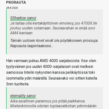
PRORAUTA
28.8.2020
SShadow sanoi
Ja taitaa olla kertakäyttöinen emolevy, jos 4700X:lle
joutuu uuden ostamaan. Seuraavahan ei enää sovi
AM4 kantaan
Tämän uutisen kivet eivät ole pöytäkoneen prossuja.
Napsauta laajentaaksesi…
Hän varmaan puhuu AMD 4000 sarjalaisista. Itse olen
tyytyväinen jos uudet 4000-sarjalaiset ovat melkein
samoissa Intelin nykyisten kanssa pelikäytössä toki
isommalla ydin määrällä. Seuraavaks voi sitten katella
3nm tuotteita.
eternality sanoi
Aika asiallinen parannus jos pitää paikkansa.
Mielenkiinnolla odotan tuplaavatkohan ydinmäärän