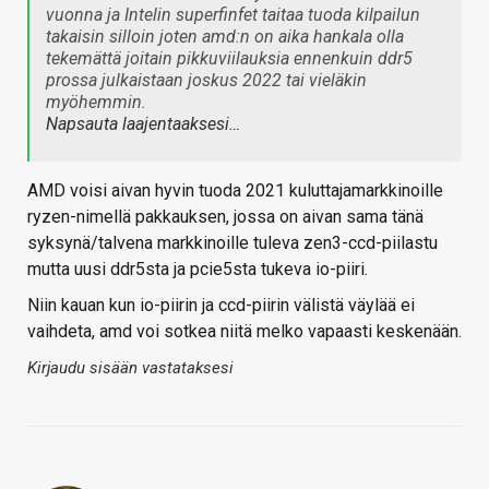
vuonna ja Intelin superfinfet taitaa tuoda kilpailun
takaisin silloin joten amd:n on aika hankala olla
tekemättä joitain pikkuviilauksia ennenkuin ddr5
prossa julkaistaan joskus 2022 tai vieläkin
myöhemmin.
Napsauta laajentaaksesi…
AMD voisi aivan hyvin tuoda 2021 kuluttajamarkkinoille
ryzen-nimellä pakkauksen, jossa on aivan sama tänä
syksynä/talvena markkinoille tuleva zen3-ccd-piilastu
mutta uusi ddr5sta ja pcie5sta tukeva io-piiri.
Niin kauan kun io-piirin ja ccd-piirin välistä väylää ei
vaihdeta, amd voi sotkea niitä melko vapaasti keskenään.
Kirjaudu sisään vastataksesi