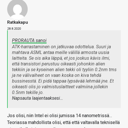
Ratkakapu
28.8.2020
PRORAUTA sanoi
ATK-harrastaminen on jatkuvaa odottelua. Suuri ja
mahtava ASML antaa meille välillä armosta uusia
laitteita. Se ois aika läppä, et jos joskus kävis ilmi,
että transistori perustuu oikeasti johonkin alien
tekkiin ja se kyseinen alien tekki oli tyyliin 0.2nm tms
ja ne välivaiheet on vaan koska on kiva tehdä
bussinesstä. Ei pidä tappaa lypsävää lehmää jne. Et
oikeasti olis jo valmistuslaitteet valmiina jollekin
0.5nm tekille jo.
Napsauta laajentaaksesi…
Jos olisi, niin Intel ei olisi jumissa 14 nanometrissä…
Teoriassa mahdollista olisi, että että valtavalla teknisellä