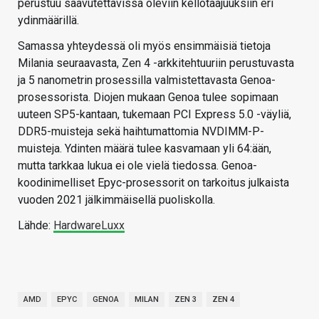
perustuu saavutettavissa oleviin kellotaajuuksiin eri
ydinmäärillä.
Samassa yhteydessä oli myös ensimmäisiä tietoja
Milania seuraavasta, Zen 4 -arkkitehtuuriin perustuvasta
ja 5 nanometrin prosessilla valmistettavasta Genoa-
prosessorista. Diojen mukaan Genoa tulee sopimaan
uuteen SP5-kantaan, tukemaan PCI Express 5.0 -väyliä,
DDR5-muisteja sekä haihtumattomia NVDIMM-P-
muisteja. Ydinten määrä tulee kasvamaan yli 64:ään,
mutta tarkkaa lukua ei ole vielä tiedossa. Genoa-
koodinimelliset Epyc-prosessorit on tarkoitus julkaista
vuoden 2021 jälkimmäisellä puoliskolla.
Lähde:
HardwareLuxx
AMD
EPYC
GENOA
MILAN
ZEN 3
ZEN 4