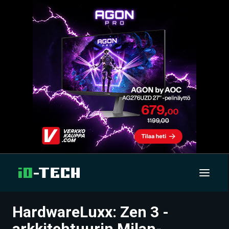
HardwareLuxx: Zen 3 -
UUTISET
arkkitehtuurin Milan-