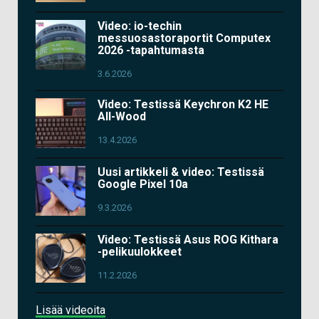
Video: io-techin
messuosastoraportit Computex
2026 -tapahtumasta
3.6.2026
Video: Testissä Keychron K2 HE
All-Wood
13.4.2026
Uusi artikkeli & video: Testissä
Google Pixel 10a
9.3.2026
Video: Testissä Asus ROG Kithara
-pelikuulokkeet
11.2.2026
Lisää videoita