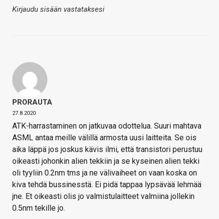
Kirjaudu sisään vastataksesi
PRORAUTA
27.8.2020
ATK-harrastaminen on jatkuvaa odottelua. Suuri mahtava
ASML antaa meille välillä armosta uusi laitteita. Se ois
aika läppä jos joskus kävis ilmi, että transistori perustuu
oikeasti johonkin alien tekkiin ja se kyseinen alien tekki
oli tyyliin 0.2nm tms ja ne välivaiheet on vaan koska on
kiva tehdä bussinesstä. Ei pidä tappaa lypsävää lehmää
jne. Et oikeasti olis jo valmistulaitteet valmiina jollekin
0.5nm tekille jo.