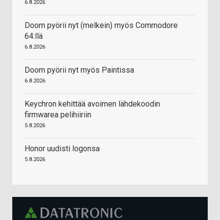
6.8.2026
Doom pyörii nyt (melkein) myös Commodore
64:llä
6.8.2026
Doom pyörii nyt myös Paintissa
6.8.2026
Keychron kehittää avoimen lähdekoodin
firmwarea pelihiiriin
5.8.2026
Honor uudisti logonsa
5.8.2026