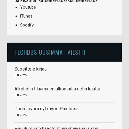
Jälkikäteen katseltavissa/kuunneltavissa:
Youtube
iTunes
Spotify
TECHBBS UUSIMMAT VIESTIT
Suosittele kirjaa
6.8.2026
Alkoholin tilaaminen ulkomailta netin kautta
6.8.2026
Doom pyörii nyt myös Paintissa
6.8.2026
Pariutumisen haasteet nykypäivänä ja sen