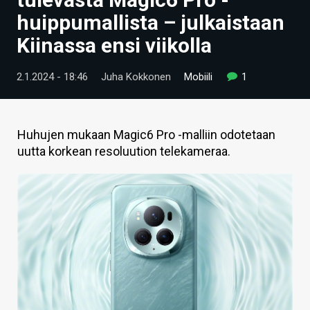
ARTIKKELIT
huippumallista – julkaistaan
Kiinassa ensi viikolla
VIDEOT
TECHBBS
2.1.2024 - 18:46
Juha Kokkonen
Mobiili
1
TIETOA
HINTA.FI
Huhujen mukaan Magic6 Pro -malliin odotetaan
uutta korkean resoluution telekameraa.
KAUPPA
VAIHDA TEEMA
HAKU