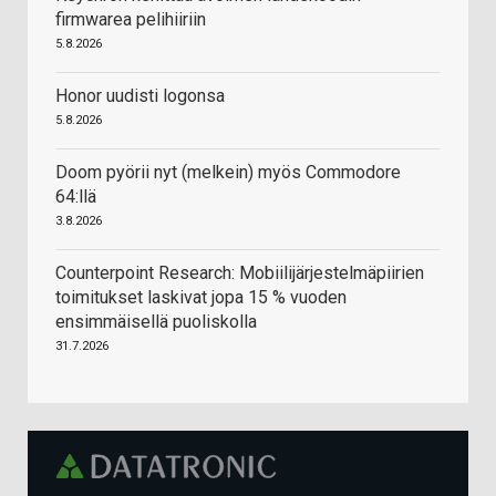
firmwarea pelihiiriin
5.8.2026
Honor uudisti logonsa
5.8.2026
Doom pyörii nyt (melkein) myös Commodore
64:llä
3.8.2026
Counterpoint Research: Mobiilijärjestelmäpiirien
toimitukset laskivat jopa 15 % vuoden
ensimmäisellä puoliskolla
31.7.2026