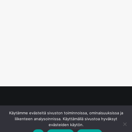
© S&J Media Oy
Käytämme evästeitä sivuston toiminnoissa, ominaisuuksissa ja
liikenteen analysoinnissa. Käyttämällä sivustoa hyväksyt
evästeiden käytön.