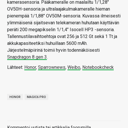
kamerasensoria. Pääkameralle on maalailtu 1/1,28″
OV50H-sensoria ja ultralaajakulmakameralle hieman
pienempää 1/1,88″ OV50M-sensoria. Kuvassa ilmeisesti
ylimmäisenä sijaitsevan telekameran huhutaan käyttävän
peräti 200 megapikselin 1/1,4″ Isocell HP3 -sensoria.
Tallennustilavaihtoehtoja ovat 256 ja 512 Gt sekä 1 Tt ja
akkukapasiteetiksi huhuillaan 5600 mAh.
Järjestelmäpiirinä toimii hyvin todennäköisesti
Snapdragon 8 gen 3
.
Lähteet:
Honor
,
Sparrownews
,
Weibo
,
Notebookcheck
HONOR
MAGIC6 PRO
Kommentoi uutista tai artikkelia foorumilla