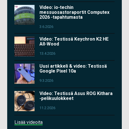
Video: io-techin
messuosastoraportit Computex
2026 -tapahtumasta
3.6.2026
Video: Testissä Keychron K2 HE
All-Wood
13.4.2026
Uusi artikkeli & video: Testissä
Google Pixel 10a
9.3.2026
Video: Testissä Asus ROG Kithara
-pelikuulokkeet
11.2.2026
Lisää videoita