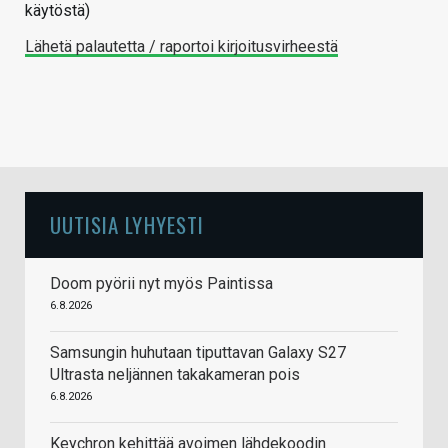
käytöstä)
Lähetä palautetta / raportoi kirjoitusvirheestä
UUTISIA LYHYESTI
Doom pyörii nyt myös Paintissa
6.8.2026
Samsungin huhutaan tiputtavan Galaxy S27
Ultrasta neljännen takakameran pois
6.8.2026
Keychron kehittää avoimen lähdekoodin