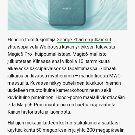
Honorin toimitusjohtaja
George Zhao on julkaissut
yhteisöpalvelu Weibossa kuvan yrityksen tulevasta
Magic6 Pro -huippumallistaan. Magic6-mallisto
julkistetaan Kiinassa ensi viikolla 10. tammikuuta
alkavassa kaksipäiväisessä tapahtumassa. Globaali
julkaisu on luvassa myöhemmin – mahdollisesti MWC-
messuilla. Kuvassa näkyy puhelimen takakuori hieman
uudelleen muotoiltuine kamerakohoumineen sekä
kuvioituine pintoineen. Honor-pomo maalaili viestissään,
että Magic6 Pron muotoiluun on haettu inspiraatiota
Kiinan historiasta ja luonnosta.
Huhujen mukaan laitteen kolmoistakakamera saattaisi
käyttää kahta 50 megapikselin ja yhtä 200 megapikselin