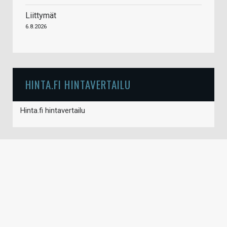
Liittymät
6.8.2026
HINTA.FI HINTAVERTAILU
Hinta.fi hintavertailu