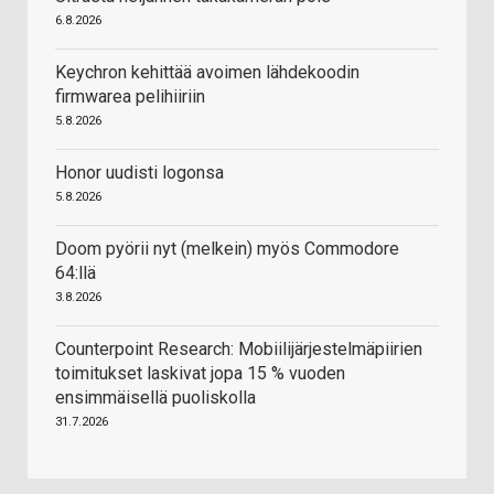
6.8.2026
Keychron kehittää avoimen lähdekoodin
firmwarea pelihiiriin
5.8.2026
Honor uudisti logonsa
5.8.2026
Doom pyörii nyt (melkein) myös Commodore
64:llä
3.8.2026
Counterpoint Research: Mobiilijärjestelmäpiirien
toimitukset laskivat jopa 15 % vuoden
ensimmäisellä puoliskolla
31.7.2026