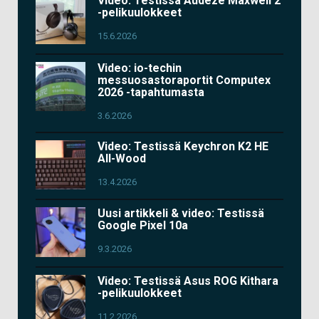
Video: Testissä Audeze Maxwell 2
-pelikuulokkeet
15.6.2026
Video: io-techin
messuosastoraportit Computex
2026 -tapahtumasta
3.6.2026
Video: Testissä Keychron K2 HE
All-Wood
13.4.2026
Uusi artikkeli & video: Testissä
Google Pixel 10a
9.3.2026
Video: Testissä Asus ROG Kithara
-pelikuulokkeet
11.2.2026