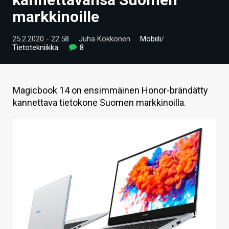
ARTIKKELIT
markkinoille
VIDEOT
25.2.2020 - 22:58
Juha Kokkonen
Mobiili
/
Tietotekniikka
8
TECHBBS
TIETOA
Magicbook 14 on ensimmäinen Honor-brändätty
HINTA.FI
kannettava tietokone Suomen markkinoilla.
KAUPPA
VAIHDA TEEMA
HAKU