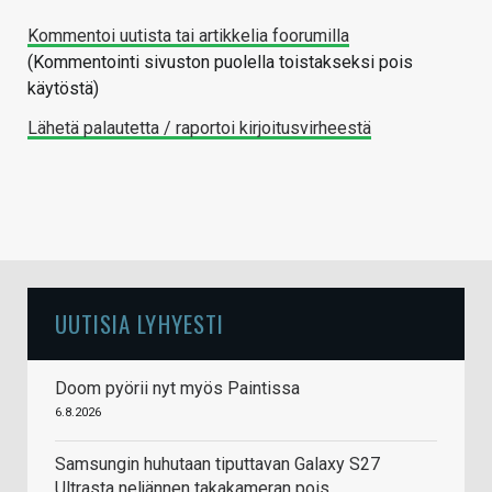
Kommentoi uutista tai artikkelia foorumilla
(Kommentointi sivuston puolella toistakseksi pois
käytöstä)
Lähetä palautetta / raportoi kirjoitusvirheestä
UUTISIA LYHYESTI
Doom pyörii nyt myös Paintissa
6.8.2026
Samsungin huhutaan tiputtavan Galaxy S27
Ultrasta neljännen takakameran pois