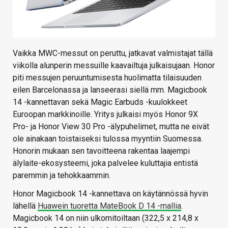
Vaikka MWC-messut on peruttu, jatkavat valmistajat tällä
viikolla alunperin messuille kaavailtuja julkaisujaan. Honor
piti messujen peruuntumisesta huolimatta tilaisuuden
eilen Barcelonassa ja lanseerasi siellä mm. Magicbook
14 -kannettavan sekä Magic Earbuds -kuulokkeet
Euroopan markkinoille. Yritys julkaisi myös Honor 9X
Pro- ja Honor View 30 Pro -älypuhelimet, mutta ne eivät
ole ainakaan toistaiseksi tulossa myyntiin Suomessa.
Honorin mukaan sen tavoitteena rakentaa laajempi
älylaite-ekosysteemi, joka palvelee kuluttajia entistä
paremmin ja tehokkaammin.
Honor Magicbook 14 -kannettava on käytännössä hyvin
lähellä
Huawein tuoretta MateBook D 14 -mallia
.
Magicbook 14 on niin ulkomitoiltaan (322,5 x 214,8 x