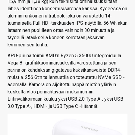
15,9 mm ja 1,38 kg) kuin teknisiltä ominaisuuksiltaan
lähes identtinen konsernisisarensa kanssa. Kyseessä on
alumiinirunkoinen ultrabook, joka on varustettu 14-
tuumaisella Full HD -tarkkuuden IPS-näytöllä. 56 Wh akun
lataaminen puolilleen ottaa vain noin 30 minuuttia ja
täydellä latauksella koneen kerrotaan jaksavan
kymmenisen tuntia.
APU-piirinä toimii AMD:n Ryzen 5 3500U integroiduilla
Vega 8 -grafiikkaominaisuuksilla varustettuna ja sen
parina on kahdeksan gigatavua kaksikanavaista DDR4-
muistia. 256 Gt:n tallennustila on toteutettu NVMe SSD -
asemalla. Kamera on sijoitettu näppäimistön ylärivin
keskeltä ylös ponnahtavaan mekanismiin.
Liitinvalikoimaan kuuluu yksi USB 2.0 Type A-, yksi USB
3.0 Type A-, HDMI- ja USB Type C -liitännät.