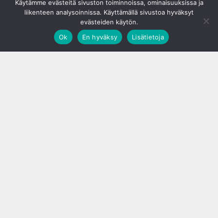
Käytämme evästeitä sivuston toiminnoissa, ominaisuuksissa ja
liikenteen analysoinnissa. Käyttämällä sivustoa hyväksyt
evästeiden käytön.
Ok
En hyväksy
Lisätietoja
;