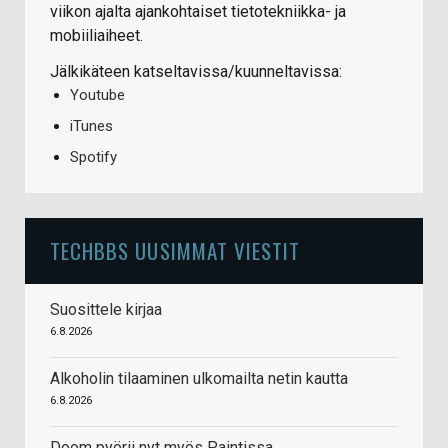
viikon ajalta ajankohtaiset tietotekniikka- ja
mobiiliaiheet.
Jälkikäteen katseltavissa/kuunneltavissa:
Youtube
iTunes
Spotify
TECHBBS UUSIMMAT VIESTIT
Suosittele kirjaa
6.8.2026
Alkoholin tilaaminen ulkomailta netin kautta
6.8.2026
Doom pyörii nyt myös Paintissa