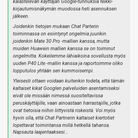
kalastelevan käyttäjän Google-tunnuksia feikki-
kirjautumisnäkymän muodossa heti asennuksen
jälkeen.
Joidenkin tietojen mukaan Chat Parterin
toiminnassa on esiintynyt ongelmia juurikin
joidenkin Mate 30 Pro -mallien kanssa, mutta
muiden Huawein mallien kanssa se on toiminut
ongelmitta. Kokeilemme lähiaikoina sovellusta myös
uuden P40 Lite -mallin kanssa ja raportoimme oliko
lopputulos yhtään sen kummoisempi.
Yleisesti ottaen voidaan kuitenkin todeta, että tämän
kaltaiset kikat Googlen palveluiden asentamiseksi
eivät ole missään nimessä suositeltavissa
peruskäyttäjille, vaan ainoastaan harrastajille, jotka
ovat tietoisia niihin liittyvistä riskeistä. Voi myös
hyvin olla, että Chat Partnerin kaltaiset kiertotiet
lopettavat toimintansa millä hetkellä tahansa.
Napsauta laajentaaksesi…