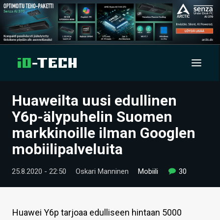
Huaweilta uusi edullinen
UUTISET
Y6p-älypuhelin Suomen
ARTIKKELIT
markkinoille ilman Googlen
mobiilipalveluita
VIDEOT
TECHBBS
25.8.2020 - 22:50
Oskari Manninen
Mobiili
30
TIETOA
HINTA.FI
Huawei Y6p tarjoaa edulliseen hintaan 5000