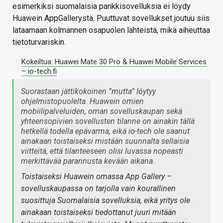
esimerkiksi suomalaisia pankkisovelluksia ei löydy
Huawein AppGallerystä. Puuttuvat sovellukset joutuu siis
lataamaan kolmannen osapuolen lähteistä, mikä aiheuttaa
tietoturvariskin.
Kokeiltua: Huawei Mate 30 Pro & Huawei Mobile Services
– io-tech.fi
Suorastaan jättikokoinen ”mutta” löytyy
ohjelmistopuolelta. Huawein omien
mobiilipalveluiden, oman sovelluskaupan sekä
yhteensopivien sovellusten tilanne on ainakin tällä
hetkellä todella epävarma, eikä io-tech ole saanut
ainakaan toistaiseksi mistään suunnalta sellaisia
viitteitä, että tilanteeseen olisi luvassa nopeasti
merkittävää parannusta kevään aikana.
Toistaiseksi Huawein omassa App Gallery –
sovelluskaupassa on tarjolla vain kourallinen
suosittuja Suomalaisia sovelluksia, eikä yritys ole
ainakaan toistaiseksi tiedottanut juuri mitään