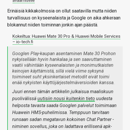
avaamiselle
Erinäisiä kikkakolmosia on ollut saatavilla mutta niiden
turvallisuus on kyseenalaista ja Google on aika ahkeraan
blokannut niiden toiminnan jonkin ajan päästä.
Kokeiltua: Huawei Mate 30 Pro & Huawei Mobile Services
– io-tech.fi
Googlen Play-kaupan asentaminen Mate 30 Prohon
nykyisellään hyvin hankalaa ja sen saavuttaminen
vaatii vähintään kyseenalaisten ja monimutkaisten
keinojen käyttämistä, sillä vielä viime syksynä
toimineet suht yksinkertaiset metodit eivät toimi
enää nykyisten käyttöjärjestelmäversioiden kanssa.
Juuri ennen tämän artikkelin julkaisua maaliskuun
puolivälissä
uutisiin nousi kuitenkin tieto
uudesta
helposta tavasta saada Googlen palvelut toimimaan
Huawein HMS-puhelimissa. Temppuun tarvitaan
runsaan sadan megatavun kokoinen Chat Partner -
niminen sovellus, joka on ladattava erillisenä apk-