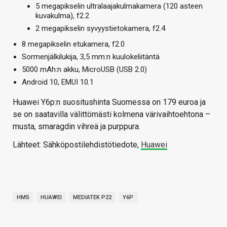
5 megapikselin ultralaajakulmakamera (120 asteen
kuvakulma), f2.2
2 megapikselin syvyystietokamera, f2.4
8 megapikselin etukamera, f2.0
Sormenjälkilukija, 3,5 mm:n kuulokeliitäntä
5000 mAh:n akku, MicroUSB (USB 2.0)
Android 10, EMUI 10.1
Huawei Y6p:n suositushinta Suomessa on 179 euroa ja
se on saatavilla välittömästi kolmena värivaihtoehtona –
musta, smaragdin vihreä ja purppura.
Lähteet: Sähköpostilehdistötiedote,
Huawei
HMS
HUAWEI
MEDIATEK P22
Y6P