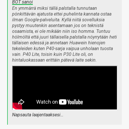
BOT sanoi
En ymmärrä miksi tällä palstalla tunnutaan
pönkittävän ajatusta ettei puhelinta kannata ostaa
ilman Google-palveluita. Kyllä niitä sovelluksia
pystyy muutenkin asentamaan jos on teknistä
osaamista, ei ole mikään niin iso homma. Tuntuu
hölmöltä että juuri tällaisella palstalla nöyrrytään heti
tällaisen edessä ja annetaan Huawein hienojen
tekeleiden kuten P40-sarja vaipua unholaan tuosta
vain. P40 Lite, toisin kuin P30 Lite oli, on
hintaluokassaan erittäin pätevä laite sekin.
Napsauta laajentaaksesi…