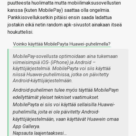
puutteesta huolimatta mutta mobiilimaksusovellusten
kanssa (kuten MobilePay) saattaa olla ongelmia.
Pankkisovelluksetkin pitäisi ensin saada ladattua
jostakin eikä netin random apk-sivustot ainakaan itseä
houkuttelisi.
Voinko käyttää MobilePayta Huawei-puhelimella?
MobilePay-sovellusta optimoidaan aina tukemaan
viimeisimpiä iOS- (iPhone) ja Android –
käyttöjärjestelmiä. MobilePayta voi siis käyttää
niissä Huawei-puhelimissa, jotka on päivitetty
Android-käyttöjärjestelmään.
Android-puhelimen tulee myös täyttää MobilePayn
edellyttämät yleiset tekniset vaatimukset.
MobilePayta ei siis voi käyttää sellaisilla Huawei-
puhelimilla, joita ei ole päivitetty Android-
käyttöjärjestelmään, vaan käyttävät Huawein omaa
App Gallerya.
Napsauta laajentaaksesi…