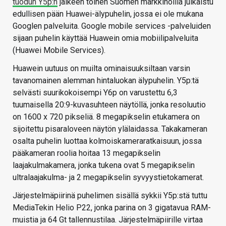
tuodun Y5p:n
jälkeen toinen Suomen markkinoilla julkaistu
edullisen pään Huawei-älypuhelin, jossa ei ole mukana
Googlen palveluita. Google mobile services -palveluiden
sijaan puhelin käyttää Huawein omia mobiilipalveluita
(Huawei Mobile Services).
Huawein uutuus on muilta ominaisuuksiltaan varsin
tavanomainen alemman hintaluokan älypuhelin. Y5p:tä
selvästi suurikokoisempi Y6p on varustettu 6,3
tuumaisella 20:9-kuvasuhteen näytöllä, jonka resoluutio
on 1600 x 720 pikseliä. 8 megapikselin etukamera on
sijoitettu pisaraloveen näytön ylälaidassa. Takakameran
osalta puhelin luottaa kolmoiskameraratkaisuun, jossa
pääkameran roolia hoitaa 13 megapikselin
laajakulmakamera, jonka tukena ovat 5 megapikselin
ultralaajakulma- ja 2 megapikselin syvyystietokamerat.
Järjestelmäpiirinä puhelimen sisällä sykkii Y5p:stä tuttu
MediaTekin Helio P22, jonka parina on 3 gigatavua RAM-
muistia ja 64 Gt tallennustilaa. Järjestelmäpiirille virtaa