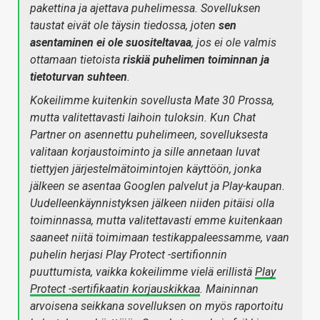
pakettina ja ajettava puhelimessa. Sovelluksen
taustat eivät ole täysin tiedossa, joten
sen
asentaminen ei ole suositeltavaa
, jos ei ole valmis
ottamaan tietoista
riskiä puhelimen toiminnan ja
tietoturvan suhteen
.
Kokeilimme kuitenkin sovellusta Mate 30 Prossa,
mutta valitettavasti laihoin tuloksin. Kun Chat
Partner on asennettu puhelimeen, sovelluksesta
valitaan korjaustoiminto ja sille annetaan luvat
tiettyjen järjestelmätoimintojen käyttöön, jonka
jälkeen se asentaa Googlen palvelut ja Play-kaupan.
Uudelleenkäynnistyksen jälkeen niiden pitäisi olla
toiminnassa, mutta valitettavasti emme kuitenkaan
saaneet niitä toimimaan testikappaleessamme, vaan
puhelin herjasi Play Protect -sertifionnin
puuttumista, vaikka kokeilimme vielä erillistä
Play
Protect -sertifikaatin korjauskikkaa
. Maininnan
arvoisena seikkana sovelluksen on myös raportoitu