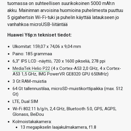
tuomassa on suhteellisen suurikokoinen 5000 mAh:n
akku. Maininnan arvoisina huomioina puhelimesta puuttuu
5 gigahertsin Wi-Fi-tuki ja puhelin käyttää lataukseen jo
vanhahkoa microUSB-liitäntää
Huawei Y6p:n tekniset tiedot:
Ulkomitat: 159,07 x 74,06 x 9,04 mm
Paino: 185 grammaa
6,3” IPS LCD -näyttö, 720 x 1600 pikseliä, 278 ppi
MediaTek Helio P22
(4 x Cortex-A53 2,0 GHz, 4 x Cortex-
A53 1,5 GHz, IMG PowerVR GE8320 GPU 650MHz)
3 Gt RAM-muistia
64 Gt tallennustilaa, microSD-muistikorttipaikka (max. 512
Gt)
LTE, Dual SIM
Wi-Fi 802.11 b/g/n, 2,4 GHz, Bluetooth 5.0, GPS, AGPS,
Glonass, BeiDou
Kolmoistakakamera:
13 megapikselin laajakulmakamera, f1.8