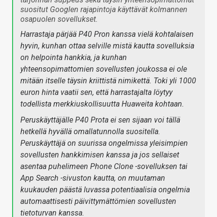
suositut Googlen rajapintoja käyttävät kolmannen
osapuolen sovellukset.
Harrastaja pärjää P40 Pron kanssa vielä kohtalaisen
hyvin, kunhan ottaa selville mistä kautta sovelluksia
on helpointa hankkia, ja kunhan
yhteensopimattomien sovellusten joukossa ei ole
mitään itselle täysin kriittistä nimikettä. Toki yli 1000
euron hinta vaatii sen, että harrastajalta löytyy
todellista merkkiuskollisuutta Huaweita kohtaan.
Peruskäyttäjälle P40 Prota ei sen sijaan voi tällä
hetkellä hyvällä omallatunnolla suositella.
Peruskäyttäjä on suurissa ongelmissa yleisimpien
sovellusten hankkimisen kanssa ja jos sellaiset
asentaa puhelimeen Phone Clone -sovelluksen tai
App Search -sivuston kautta, on muutaman
kuukauden päästä luvassa potentiaalisia ongelmia
automaattisesti päivittymättömien sovellusten
tietoturvan kanssa.