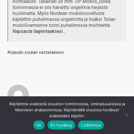
normaalisti. Tällainen oli mm. OP Mobiili, jonka
toiminnassa ei siis havaittu ongelmia herjasta
huolimatta. Myös Nordean mobiilisovellusta
käytettiin puhelimessa ongelmitta ja lisäksi Telian
mobiilivarmenne toimi puhelimessa moitteetta.
Napsauta laajentaaksesi…
Kirjaudu sisään vastataksesi
Käytämme evästeitä sivuston toiminnoissa, ominaisuuksissa ja
Prc
liikenteen analysoinnissa. Käyttämällä sivustoa hyväksyt
evästeiden käytön.
26.8.2020
Ok
En hyväksy
Lisätietoja
BOT sanoi