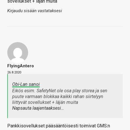
sovellukset + läjän muita
Kirjaudu sisään vastataksesi
FlyingAntero
26.8.2020
Obi-Lan sanoi
Eikös esim. SafetyNet ole osa play storea ja sen
puute varmaan blokkaa kaikki rahan siirtelyyn
liittyvät sovellukset + läjän muita
Napsauta laajentaaksesi…
Pankkisovellukset pääsääntöisesti toimivat GMS:n