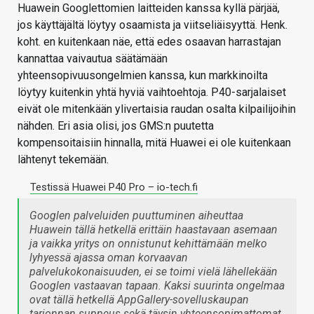
Huawein Googlettomien laitteiden kanssa kyllä pärjää,
jos käyttäjältä löytyy osaamista ja viitseliäisyyttä. Henk.
koht. en kuitenkaan näe, että edes osaavan harrastajan
kannattaa vaivautua säätämään
yhteensopivuusongelmien kanssa, kun markkinoilta
löytyy kuitenkin yhtä hyviä vaihtoehtoja. P40-sarjalaiset
eivät ole mitenkään ylivertaisia raudan osalta kilpailijoihin
nähden. Eri asia olisi, jos GMS:n puutetta
kompensoitaisiin hinnalla, mitä Huawei ei ole kuitenkaan
lähtenyt tekemään.
Testissä Huawei P40 Pro – io-tech.fi
Googlen palveluiden puuttuminen aiheuttaa
Huawein tällä hetkellä erittäin haastavaan asemaan
ja vaikka yritys on onnistunut kehittämään melko
lyhyessä ajassa oman korvaavan
palvelukokonaisuuden, ei se toimi vielä lähellekään
Googlen vastaavan tapaan. Kaksi suurinta ongelmaa
ovat tällä hetkellä AppGallery-sovelluskaupan
tarjonnan suppeus sekä täysin yhteensopimattomat