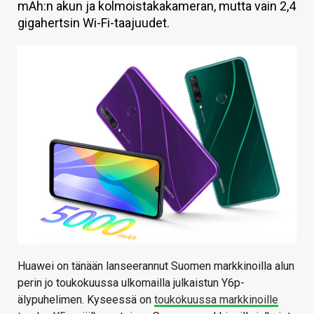
mAh:n akun ja kolmoistakakameran, mutta vain 2,4
KAUPPA
gigahertsin Wi-Fi-taajuudet.
VAIHDA TEEMA
HAKU
Huawei on tänään lanseerannut Suomen markkinoilla alun
perin jo toukokuussa ulkomailla julkaistun Y6p-
älypuhelimen. Kyseessä on
toukokuussa markkinoille