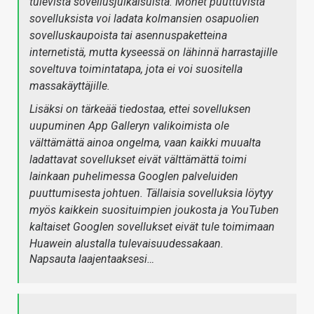
tulevista sovellusjulkaisuista. Monet puuttuvista
sovelluksista voi ladata kolmansien osapuolien
sovelluskaupoista tai asennuspaketteina
internetistä, mutta kyseessä on lähinnä harrastajille
soveltuva toimintatapa, jota ei voi suositella
massakäyttäjille.
Lisäksi on tärkeää tiedostaa, ettei sovelluksen
uupuminen App Galleryn valikoimista ole
välttämättä ainoa ongelma, vaan kaikki muualta
ladattavat sovellukset eivät välttämättä toimi
lainkaan puhelimessa Googlen palveluiden
puuttumisesta johtuen. Tällaisia sovelluksia löytyy
myös kaikkein suosituimpien joukosta ja YouTuben
kaltaiset Googlen sovellukset eivät tule toimimaan
Huawein alustalla tulevaisuudessakaan.
Napsauta laajentaaksesi…