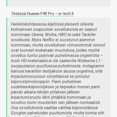
Testissä Huawei P40 Pro – io-tech.fi
Henkilökohtaisessa käytössä yleisesti olleista
kolmansien osapuolien sovelluksista en saanut
toimimaan Uberia, Woltia, HBO:ta sekä Tankille-
sovellusta. Myös Netflix ei suostunut aiemmin
toimimaan, mutta sovelluksen viimeisimmät versiot
ovat tuoneet mukanaan muutoksia, joiden myötä
sovellus tuntui pyörivän puhelimessa ongelmitta –
tosin HD-materiaalia ei ole saatavilla Widewine L1 -
suojaustason puuttuessa puhelimesta. Instagramin
kanssa havaittiin testijakson alussa ongelmia, sillä
kirjautumisruutuun siirryttäessä se jumiutui
käynnistymislooppiin. Parin puhelimen
uudelleenkäynnistyksen ja tarpeeksi monen parin
päivän aikana tehdyn yrityksen jälkeen
kirjautumisruutu lähti yhtäkkiä toimimaan ja
sovellus toimi muutenkin sen jälkeen normaalisti.
Osa sovelluksista saattaa valittaa käynnistäessä
Googlen palveluiden puuttumista, mutta toimia silti