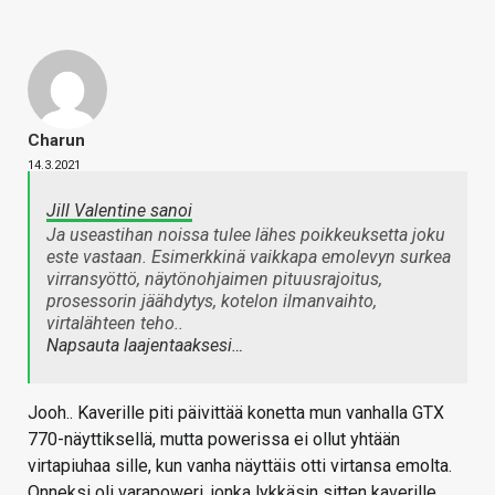
Charun
14.3.2021
Jill Valentine sanoi
Ja useastihan noissa tulee lähes poikkeuksetta joku
este vastaan. Esimerkkinä vaikkapa emolevyn surkea
virransyöttö, näytönohjaimen pituusrajoitus,
prosessorin jäähdytys, kotelon ilmanvaihto,
virtalähteen teho..
Napsauta laajentaaksesi…
Jooh.. Kaverille piti päivittää konetta mun vanhalla GTX
770-näyttiksellä, mutta powerissa ei ollut yhtään
virtapiuhaa sille, kun vanha näyttäis otti virtansa emolta.
Onneksi oli varapoweri, jonka lykkäsin sitten kaverille