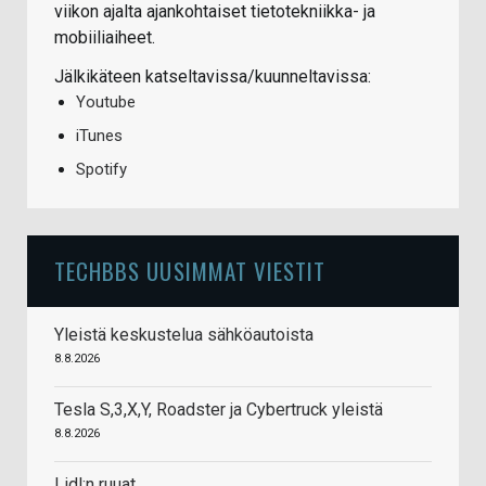
viikon ajalta ajankohtaiset tietotekniikka- ja
mobiiliaiheet.
Jälkikäteen katseltavissa/kuunneltavissa:
Youtube
iTunes
Spotify
TECHBBS UUSIMMAT VIESTIT
Yleistä keskustelua sähköautoista
8.8.2026
Tesla S,3,X,Y, Roadster ja Cybertruck yleistä
8.8.2026
Lidl:n ruuat