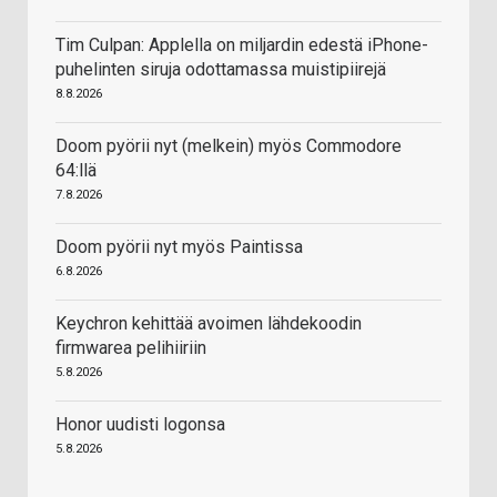
Tim Culpan: Applella on miljardin edestä iPhone-
puhelinten siruja odottamassa muistipiirejä
8.8.2026
Doom pyörii nyt (melkein) myös Commodore
64:llä
7.8.2026
Doom pyörii nyt myös Paintissa
6.8.2026
Keychron kehittää avoimen lähdekoodin
firmwarea pelihiiriin
5.8.2026
Honor uudisti logonsa
5.8.2026