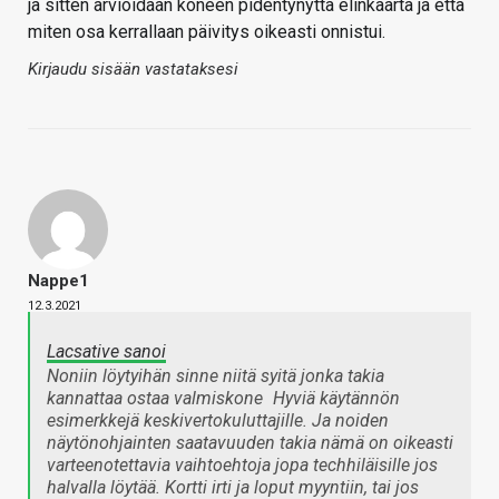
ja sitten arvioidaan koneen pidentynyttä elinkaarta ja että
miten osa kerrallaan päivitys oikeasti onnistui.
Kirjaudu sisään vastataksesi
Nappe1
12.3.2021
Lacsative sanoi
Noniin löytyihän sinne niitä syitä jonka takia
kannattaa ostaa valmiskone
Hyviä käytännön
esimerkkejä keskivertokuluttajille. Ja noiden
näytönohjainten saatavuuden takia nämä on oikeasti
varteenotettavia vaihtoehtoja jopa techhiläisille jos
halvalla löytää. Kortti irti ja loput myyntiin, tai jos