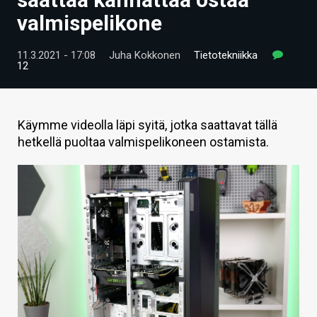
ARTIKKELIT
valmispelikone
VIDEOT
11.3.2021 - 17:08
Juha Kokkonen
Tietotekniikka
12
TECHBBS
TIETOA
Käymme videolla läpi syitä, jotka saattavat tällä
HINTA.FI
hetkellä puoltaa valmispelikoneen ostamista.
KAUPPA
VAIHDA TEEMA
HAKU