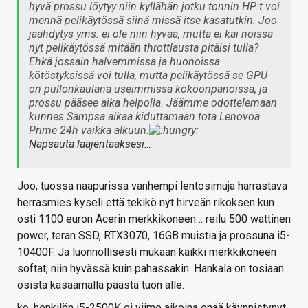
hyvä prossu löytyy niin kyllähän jotku tonnin HP:t voi
mennä pelikäytössä siinä missä itse kasatutkin. Joo
jäähdytys yms. ei ole niin hyvää, mutta ei kai noissa
nyt pelikäytössä mitään throttlausta pitäisi tulla?
Ehkä jossain halvemmissa ja huonoissa
kötöstyksissä voi tulla, mutta pelikäytössä se GPU
on pullonkaulana useimmissa kokoonpanoissa, ja
prossu pääsee aika helpolla. Jäämme odottelemaan
kunnes Sampsa alkaa kiduttamaan tota Lenovoa.
Prime 24h vaikka alkuun.
Napsauta laajentaaksesi…
Joo, tuossa naapurissa vanhempi lentosimuja harrastava
herrasmies kyseli että tekikö nyt hirveän rikoksen kun
osti 1100 euron Acerin merkkikoneen… reilu 500 wattinen
power, teran SSD, RTX3070, 16GB muistia ja prossuna i5-
10400F. Ja luonnollisesti mukaan kaikki merkkikoneen
softat, niin hyvässä kuin pahassakin. Hankala on tosiaan
osista kasaamalla päästä tuon alle.
ko. henkilön i5-2500K ei viime aikoina enää käynnistynyt