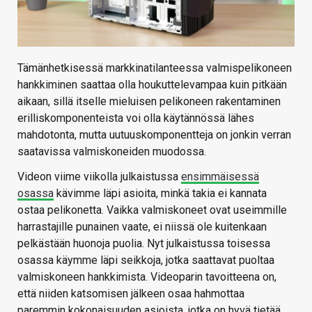
Tämänhetkisessä markkinatilanteessa valmispelikoneen
hankkiminen saattaa olla houkuttelevampaa kuin pitkään
aikaan, sillä itselle mieluisen pelikoneen rakentaminen
erilliskomponenteista voi olla käytännössä lähes
mahdotonta, mutta uutuuskomponentteja on jonkin verran
saatavissa valmiskoneiden muodossa.
Videon viime viikolla julkaistussa
ensimmäisessä
osassa
kävimme läpi asioita, minkä takia ei kannata
ostaa pelikonetta. Vaikka valmiskoneet ovat useimmille
harrastajille punainen vaate, ei niissä ole kuitenkaan
pelkästään huonoja puolia. Nyt julkaistussa toisessa
osassa käymme läpi seikkoja, jotka saattavat puoltaa
valmiskoneen hankkimista. Videoparin tavoitteena on,
että niiden katsomisen jälkeen osaa hahmottaa
paremmin kokonaisuuden asioista, jotka on hyvä tietää