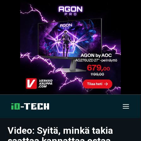
Video: Syitä, minkä takia
UUTISET
saattaa kannattaa ostaa