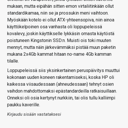
mukaan, mutta eipähän sitten emon virtaliitinkään ollut
standardikamaa, niin se ja prossukin meni vaihtoon.
Myöskään kotelo ei ollut ATX-yhteensopiva, niin ainoa
käyttökelpoinen osa vanhasta oli loppupeleissä
kovalevy, joskin käyttikselle lykkäsin omasta käytöstä
poistuneen Kingstonin SSD:n. Muisti ois toki muuten
mennyt, mutta näin järkevämmäksi pistää muun paketin
mukana 2x4Gb kammat hitaan no-name 4Gb kamman
tilalle.
Loppupeleissä siis yksinkertainen peruspäivitys muuttui
kokonaan uuden koneen rakentamiseksi, koska HP oli
kaikessa viisaudessaan (ahneudessaan) tehnyt osien
vaihdon mahdottomaksi epästandardeilla ratkaisuillaan.
Onneksi oli osia kertynyt nurkkiin, tai olis tullu kalliimpi
paukku kaverille.
Kirjaudu sisään vastataksesi