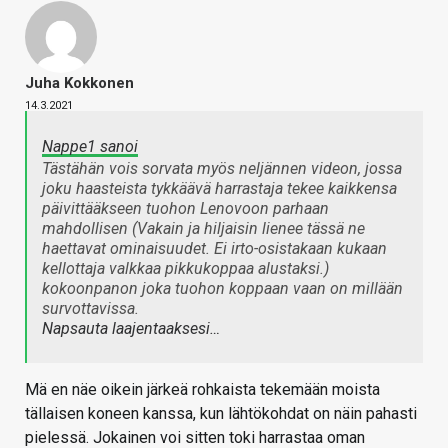
Juha Kokkonen
14.3.2021
Nappe1 sanoi
Tästähän vois sorvata myös neljännen videon, jossa
joku haasteista tykkäävä harrastaja tekee kaikkensa
päivittääkseen tuohon Lenovoon parhaan
mahdollisen (Vakain ja hiljaisin lienee tässä ne
haettavat ominaisuudet. Ei irto-osistakaan kukaan
kellottaja valkkaa pikkukoppaa alustaksi.)
kokoonpanon joka tuohon koppaan vaan on millään
survottavissa.
Napsauta laajentaaksesi…
Mä en näe oikein järkeä rohkaista tekemään moista
tällaisen koneen kanssa, kun lähtökohdat on näin pahasti
pielessä. Jokainen voi sitten toki harrastaa oman