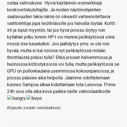
ostaa valmiskone
Hyviä käytännön esimerkkejä
keskivertokuluttajille. Ja noiden näytönohjainten
saatavuuden takia nämä on oikeasti varteenotettavia
vaihtoehtoja jopa techhiläisille jos halvalla löytää. Kortti
irti ja loput myyntiin, tai jos hyvä prossu löytyy niin
kyllähän jotku tonnin HP:t voi mennä pelikäytössä siinä
missä itse kasatutkin. Joo jäähdytys yms. ei ole niin
hyvää, mutta ei kai noissa nyt pelikäytössä mitään
throttlausta pitäisi tulla? Ehkä jossain halvemmissa ja
huonoissa kötöstyksissä voi tulla, mutta pelikäytössä se
GPU on pullonkaulana useimmissa kokoonpanoissa, ja
prossu pääsee aika helpolla. Jäämme odottelemaan
kunnes Sampsa alkaa kiduttamaan tota Lenovoa. Prime
24h vois olla aika kova paikka näille valmislaatikoille
Kirjaudu sisään vastataksesi