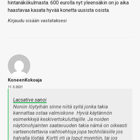
hintanäkökulmasta. 600 eurolla nyt yleensäkin on jo aika
haastavaa kasata hyvää konetta uusista osista.
Kirjaudu sisään vastataksesi
KoneenKokoaja
11.3.2021
Lacsative sanoi
Noniin löytyihän sinne niitä syitä jonka takia
kannattaa ostaa valmiskone
Hyviä käytännön
esimerkkejä keskivertokuluttajille. Ja noiden
näytönohjainten saatavuuden takia nämä on oikeasti
varteenotettavia vaihtoehtoja jopa techhiläisille jos
halvalla löytää. Kortti irti ja loput myyntiin, tai jos