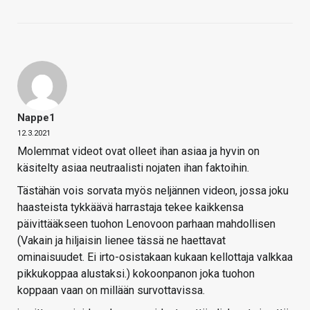
Nappe1
12.3.2021
Molemmat videot ovat olleet ihan asiaa ja hyvin on
käsitelty asiaa neutraalisti nojaten ihan faktoihin.
Tästähän vois sorvata myös neljännen videon, jossa joku
haasteista tykkäävä harrastaja tekee kaikkensa
päivittääkseen tuohon Lenovoon parhaan mahdollisen
(Vakain ja hiljaisin lienee tässä ne haettavat
ominaisuudet. Ei irto-osistakaan kukaan kellottaja valkkaa
pikkukoppaa alustaksi.) kokoonpanon joka tuohon
koppaan vaan on millään survottavissa.