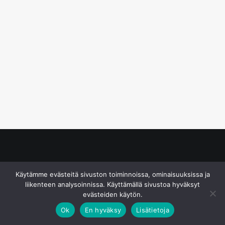
© S&J Media Oy
Käytämme evästeitä sivuston toiminnoissa, ominaisuuksissa ja
liikenteen analysoinnissa. Käyttämällä sivustoa hyväksyt
evästeiden käytön.
Ok
En hyväksy
Lisätietoja