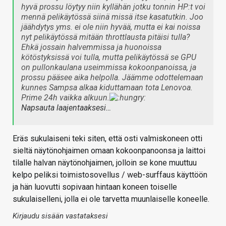
hyvä prossu löytyy niin kyllähän jotku tonnin HP:t voi
mennä pelikäytössä siinä missä itse kasatutkin. Joo
jäähdytys yms. ei ole niin hyvää, mutta ei kai noissa
nyt pelikäytössä mitään throttlausta pitäisi tulla?
Ehkä jossain halvemmissa ja huonoissa
kötöstyksissä voi tulla, mutta pelikäytössä se GPU
on pullonkaulana useimmissa kokoonpanoissa, ja
prossu pääsee aika helpolla. Jäämme odottelemaan
kunnes Sampsa alkaa kiduttamaan tota Lenovoa.
Prime 24h vaikka alkuun.
Napsauta laajentaaksesi…
Eräs sukulaiseni teki siten, että osti valmiskoneen otti
sieltä näytönohjaimen omaan kokoonpanoonsa ja laittoi
tilalle halvan näytönohjaimen, jolloin se kone muuttuu
kelpo peliksi toimistosovellus / web-surffaus käyttöön
ja hän luovutti sopivaan hintaan koneen toiselle
sukulaiselleni, jolla ei ole tarvetta muunlaiselle koneelle.
Kirjaudu sisään vastataksesi