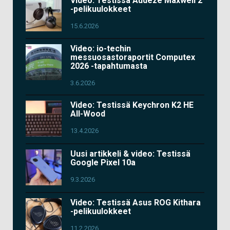
Video: Testissä Audeze Maxwell 2
-pelikuulokkeet
15.6.2026
Video: io-techin
messuosastoraportit Computex
2026 -tapahtumasta
3.6.2026
Video: Testissä Keychron K2 HE
All-Wood
13.4.2026
Uusi artikkeli & video: Testissä
Google Pixel 10a
9.3.2026
Video: Testissä Asus ROG Kithara
-pelikuulokkeet
11.2.2026