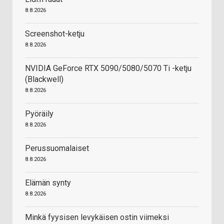
8.8.2026
Screenshot-ketju
8.8.2026
NVIDIA GeForce RTX 5090/5080/5070 Ti -ketju
(Blackwell)
8.8.2026
Pyöräily
8.8.2026
Perussuomalaiset
8.8.2026
Elämän synty
8.8.2026
Minkä fyysisen levykäisen ostin viimeksi