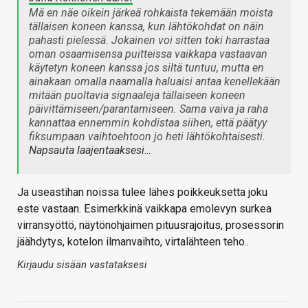
Mä en näe oikein järkeä rohkaista tekemään moista
tällaisen koneen kanssa, kun lähtökohdat on näin
pahasti pielessä. Jokainen voi sitten toki harrastaa
oman osaamisensa puitteissa vaikkapa vastaavan
käytetyn koneen kanssa jos siltä tuntuu, mutta en
ainakaan omalla naamalla haluaisi antaa kenellekään
mitään puoltavia signaaleja tällaiseen koneen
päivittämiseen/parantamiseen. Sama vaiva ja raha
kannattaa ennemmin kohdistaa siihen, että päätyy
fiksumpaan vaihtoehtoon jo heti lähtökohtaisesti.
Napsauta laajentaaksesi…
Ja useastihan noissa tulee lähes poikkeuksetta joku
este vastaan. Esimerkkinä vaikkapa emolevyn surkea
virransyöttö, näytönohjaimen pituusrajoitus, prosessorin
jäähdytys, kotelon ilmanvaihto, virtalähteen teho..
Kirjaudu sisään vastataksesi