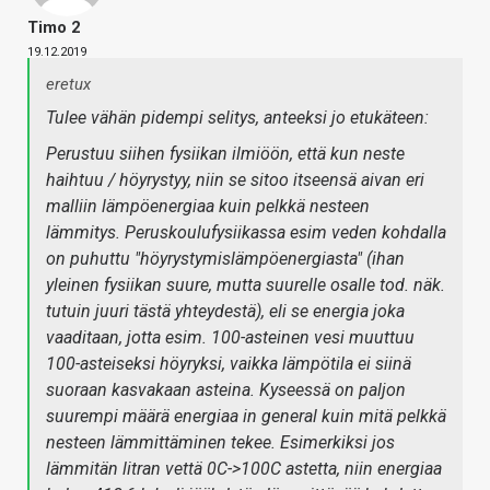
Timo 2
19.12.2019
eretux
Tulee vähän pidempi selitys, anteeksi jo etukäteen:
Perustuu siihen fysiikan ilmiöön, että kun neste
haihtuu / höyrystyy, niin se sitoo itseensä aivan eri
malliin lämpöenergiaa kuin pelkkä nesteen
lämmitys. Peruskoulufysiikassa esim veden kohdalla
on puhuttu "höyrystymislämpöenergiasta" (ihan
yleinen fysiikan suure, mutta suurelle osalle tod. näk.
tutuin juuri tästä yhteydestä), eli se energia joka
vaaditaan, jotta esim. 100-asteinen vesi muuttuu
100-asteiseksi höyryksi, vaikka lämpötila ei siinä
suoraan kasvakaan asteina. Kyseessä on paljon
suurempi määrä energiaa in general kuin mitä pelkkä
nesteen lämmittäminen tekee. Esimerkiksi jos
lämmitän litran vettä 0C->100C astetta, niin energiaa