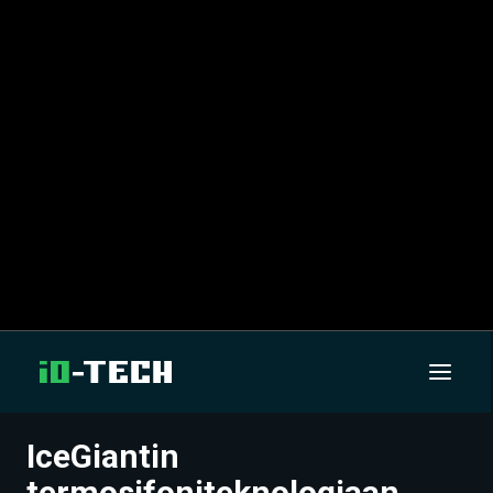
IceGiantin
UUTISET
termosifoniteknologiaan