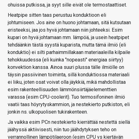
ohuissa putkissa, ja syyt sille eivät ole termostaattiset.
Heatpipe sitten taas perustuu konduktioon eli
johtumiseen. Jos aine on huono johtamaan, sitä kutsutaan
eristeeksi, jaa jos hyvä johtamaan niin johteeksi. Esim
kupari on hyvä johtamaan mm. lämpöä, ja usein heatpipet
tehdäänkin tästä syystä kuparista, mutta tämä ilmiö (eli
konduktio) ei silti parhaimmillakaan materiaaleilla kilpaile
tehokkuudessa (eli kuinka "nopeasti" energiaa siirtyy)
konvektion kanssa. Ainoa suuri plussa tälle ilmiölle on
täysin passiivinen toiminta, sillä konduktiossa materiaali
ei liiku, joten osat voivat olla jäykkiä, mikä mahdollistaa
esim rakenteellisuuden lämmönsiirtäjäelementtien
varassa (esim CPU-coolerit). Tuo termosifoninen ilmiö
vaatii taas höyrytyskammion, ja nestekierto putkiston, eli
jonkin ns. ulkopuolisen tukirakenteen.
Ja vaikka esim PCn nestekierto kierrättää nestettä siellä
jäähyssä aktiivisesti, niin tuo jäähdytyksen teho on
verrannollinen lämpötilaeroon (esim CPU vs kiertävän