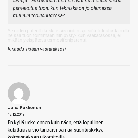
testejä. Mitenköhän muuten ovat mahtaneet saada
pantetoitua tuon, kun teknikka on jo olemassa
muualla teollisuudessa?
Se niiden patentti koskee siis niiden spesifiä toteutusta millä
ne saa tuon toimimaan niin pysty- kuin vaakatasossa, ei
mikään yleispätevä termosifonipatentti.
Kirjaudu sisään vastataksesi
Juha Kokkonen
18.12.2019
En kyllä usko ennen kuin näen, että lopullinen
kuluttajaversio tarjoaisi samaa suorituskykyä
kolmanneksen ulkomitoilla.