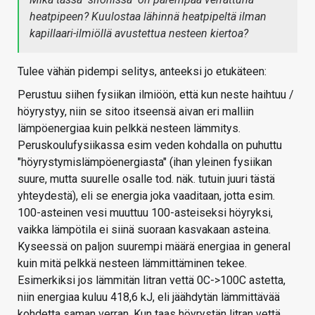
heatpipeen? Kuulostaa lähinnä heatpipeltä ilman
kapillaari-ilmiöllä avustettua nesteen kiertoa?
Tulee vähän pidempi selitys, anteeksi jo etukäteen:
Perustuu siihen fysiikan ilmiöön, että kun neste haihtuu /
höyrystyy, niin se sitoo itseensä aivan eri malliin
lämpöenergiaa kuin pelkkä nesteen lämmitys.
Peruskoulufysiikassa esim veden kohdalla on puhuttu
"höyrystymislämpöenergiasta" (ihan yleinen fysiikan
suure, mutta suurelle osalle tod. näk. tutuin juuri tästä
yhteydestä), eli se energia joka vaaditaan, jotta esim.
100-asteinen vesi muuttuu 100-asteiseksi höyryksi,
vaikka lämpötila ei siinä suoraan kasvakaan asteina.
Kyseessä on paljon suurempi määrä energiaa in general
kuin mitä pelkkä nesteen lämmittäminen tekee.
Esimerkiksi jos lämmitän litran vettä 0C->100C astetta,
niin energiaa kuluu 418,6 kJ, eli jäähdytän lämmittävää
kohdetta saman verran. Kun taas höyrystän litran vettä,