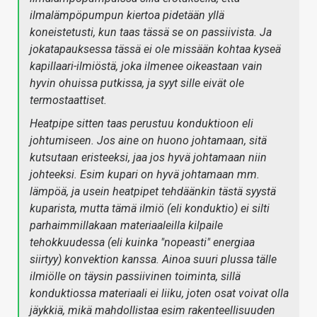
ilmalämpöpumpun kiertoa pidetään yllä
koneistetusti, kun taas tässä se on passiivista. Ja
jokatapauksessa tässä ei ole missään kohtaa kyseä
kapillaari-ilmiöstä, joka ilmenee oikeastaan vain
hyvin ohuissa putkissa, ja syyt sille eivät ole
termostaattiset.
Heatpipe sitten taas perustuu konduktioon eli
johtumiseen. Jos aine on huono johtamaan, sitä
kutsutaan eristeeksi, jaa jos hyvä johtamaan niin
johteeksi. Esim kupari on hyvä johtamaan mm.
lämpöä, ja usein heatpipet tehdäänkin tästä syystä
kuparista, mutta tämä ilmiö (eli konduktio) ei silti
parhaimmillakaan materiaaleilla kilpaile
tehokkuudessa (eli kuinka "nopeasti" energiaa
siirtyy) konvektion kanssa. Ainoa suuri plussa tälle
ilmiölle on täysin passiivinen toiminta, sillä
konduktiossa materiaali ei liiku, joten osat voivat olla
jäykkiä, mikä mahdollistaa esim rakenteellisuuden