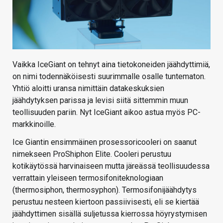
Vaikka IceGiant on tehnyt aina tietokoneiden jäähdyttimiä,
on nimi todennäköisesti suurimmalle osalle tuntematon.
Yhtiö aloitti uransa nimittäin datakeskuksien
jäähdytyksen parissa ja levisi siitä sittemmin muun
teollisuuden pariin. Nyt IceGiant aikoo astua myös PC-
markkinoille.
Ice Giantin ensimmäinen prosessoricooleri on saanut
nimekseen ProShiphon Elite. Cooleri perustuu
kotikäytössä harvinaiseen mutta järeässä teollisuudessa
verrattain yleiseen termosifoniteknologiaan
(thermosiphon, thermosyphon). Termosifonijäähdytys
perustuu nesteen kiertoon passiivisesti, eli se kiertää
jäähdyttimen sisällä suljetussa kierrossa höyrystymisen