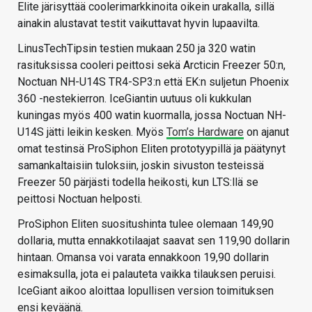
Elite järisyttää coolerimarkkinoita oikein urakalla, sillä
ainakin alustavat testit vaikuttavat hyvin lupaavilta.
LinusTechTipsin testien mukaan 250 ja 320 watin
rasituksissa cooleri peittosi sekä Arcticin Freezer 50:n,
Noctuan NH-U14S TR4-SP3:n että EK:n suljetun Phoenix
360 -nestekierron. IceGiantin uutuus oli kukkulan
kuningas myös 400 watin kuormalla, jossa Noctuan NH-
U14S jätti leikin kesken. Myös
Tom’s Hardware
on ajanut
omat testinsä ProSiphon Eliten prototyypillä ja päätynyt
samankaltaisiin tuloksiin, joskin sivuston testeissä
Freezer 50 pärjästi todella heikosti, kun LTS:llä se
peittosi Noctuan helposti.
ProSiphon Eliten suositushinta tulee olemaan 149,90
dollaria, mutta ennakkotilaajat saavat sen 119,90 dollarin
hintaan. Omansa voi varata ennakkoon 19,90 dollarin
esimaksulla, jota ei palauteta vaikka tilauksen peruisi.
IceGiant aikoo aloittaa lopullisen version toimituksen
ensi keväänä.