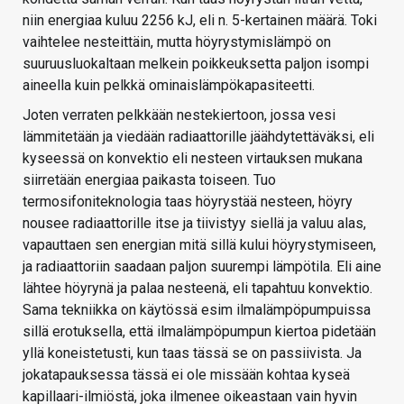
niin energiaa kuluu 2256 kJ, eli n. 5-kertainen määrä. Toki
vaihtelee nesteittäin, mutta höyrystymislämpö on
suuruusluokaltaan melkein poikkeuksetta paljon isompi
aineella kuin pelkkä ominaislämpökapasiteetti.
Joten verraten pelkkään nestekiertoon, jossa vesi
lämmitetään ja viedään radiaattorille jäähdytettäväksi, eli
kyseessä on konvektio eli nesteen virtauksen mukana
siirretään energiaa paikasta toiseen. Tuo
termosifoniteknologia taas höyrystää nesteen, höyry
nousee radiaattorille itse ja tiivistyy siellä ja valuu alas,
vapauttaen sen energian mitä sillä kului höyrystymiseen,
ja radiaattoriin saadaan paljon suurempi lämpötila. Eli aine
lähtee höyrynä ja palaa nesteenä, eli tapahtuu konvektio.
Sama tekniikka on käytössä esim ilmalämpöpumpuissa
sillä erotuksella, että ilmalämpöpumpun kiertoa pidetään
yllä koneistetusti, kun taas tässä se on passiivista. Ja
jokatapauksessa tässä ei ole missään kohtaa kyseä
kapillaari-ilmiöstä, joka ilmenee oikeastaan vain hyvin