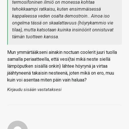
termosifoninen ilmiö on monessa kohtaa
tehokkaampi ratkaisu, kuten ensimmäisessä
kappaleessa veden osalta demostroin.. Ainoa iso
ongelma tässä on skaalattavuus (höyrykammio vie
tilaa), mutta katsotaan kuinka insinöörit onnistuvat
tämän tuotteen kanssa.
Mun ymmärtääkseni ainakin noctuan coolerit juuri tuolla
samalla periaatteella, että vesi(tai mikä neste siellä
lämpöputken sisällä onkin) lähtee höyrynä ja virtaa
jäähtyneenä takaisin nesteenä, joten mikä on ero, muu
kuin voi asentaa miten päin vain haluaa?
Kirjaudu sisään vastataksesi