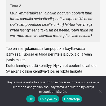
Timo 2
Mun ymmärtääkseni ainakin noctuan coolerit juuri
tuolla samalla periaatteella, että vesi(tai mikä neste
siellä lämpöputken sisällä onkin) lähtee höyrynä ja
virtaa jäähtyneenä takaisin nesteenä, joten mikä on
ero, muu kuin voi asentaa miten päin vain haluaa?
Tuo on ihan jokaisessa lämpöputkia käyttävässä
jäähyssä. Tuossa ei taida perinteisiä putkia olla vaan
jotain muuta.
Kuitenkinnhyvä että kehittyy. Nykyiset coolerit eivät ole
5v aikana oaljoa kehittynyt jos ei rgb:tä lasketa
Kirjaudu sisään vastataksesi
Käytämme evästeitä sivuston toiminnoissa, ominaisuuksissa ja
liikenteen analysoinnissa. Käyttämällä sivustoa hyväksyt
evästeiden käytön.
Ok
En hyväksy
Lisätietoja