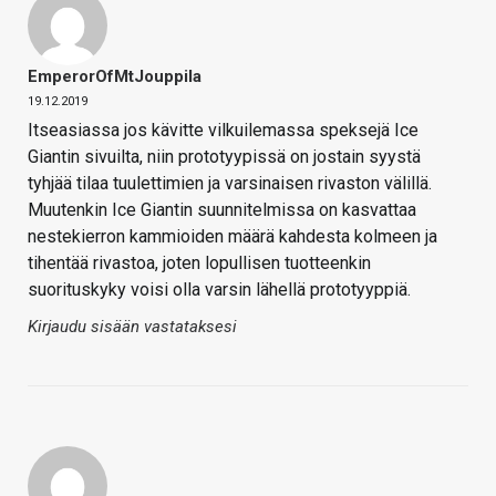
EmperorOfMtJouppila
19.12.2019
Itseasiassa jos kävitte vilkuilemassa speksejä Ice
Giantin sivuilta, niin prototyypissä on jostain syystä
tyhjää tilaa tuulettimien ja varsinaisen rivaston välillä.
Muutenkin Ice Giantin suunnitelmissa on kasvattaa
nestekierron kammioiden määrä kahdesta kolmeen ja
tihentää rivastoa, joten lopullisen tuotteenkin
suorituskyky voisi olla varsin lähellä prototyyppiä.
Kirjaudu sisään vastataksesi