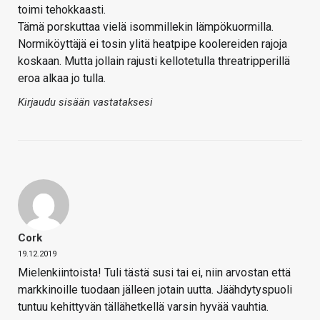
toimi tehokkaasti.
Tämä porskuttaa vielä isommillekin lämpökuormilla.
Normiköyttäjä ei tosin ylitä heatpipe koolereiden rajoja
koskaan. Mutta jollain rajusti kellotetulla threatripperillä
eroa alkaa jo tulla.
Kirjaudu sisään vastataksesi
Cork
19.12.2019
Mielenkiintoista! Tuli tästä susi tai ei, niin arvostan että
markkinoille tuodaan jälleen jotain uutta. Jäähdytyspuoli
tuntuu kehittyvän tällähetkellä varsin hyvää vauhtia.