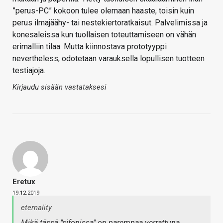
”perus-PC” kokoon tulee olemaan haaste, toisin kuin
perus ilmajäähy- tai nestekiertoratkaisut. Palvelimissa ja
konesaleissa kun tuollaisen toteuttamiseen on vähän
erimalliin tilaa. Mutta kiinnostava prototyyppi
nevertheless, odotetaan varauksella lopullisen tuotteen
testiajoja.
Kirjaudu sisään vastataksesi
Eretux
19.12.2019
eternality
Mikä tässä "sifonissa" on parempaa verrattuna