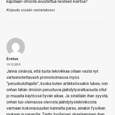
kapillaari-ilmiöllä avustettua nesteen kiertoa?
Kirjaudu sisään vastataksesi
Eretux
19.12.2019
Jännä sinänsä, että tuota tekniikkaa ollaan vasta nyt
varteenotettavasti promotoimassa myös
”peruskuluttajalle”, koska kuten artikkelissakin lukee, niin
onhan tähän ilmiöön perustuvia jäähdytysratkaisuita ollut
jo muualla käytössä hyvän aikaa. Ja sinällään ihan syystä,
onhan tuo olemassa olevista jäähdytystekniikoista
varmaan kokonaisuuden kannalta paras, ainakin fysiikan
mukaan ja paperilla. Tietty tuollaisen skaalaaminen ihan