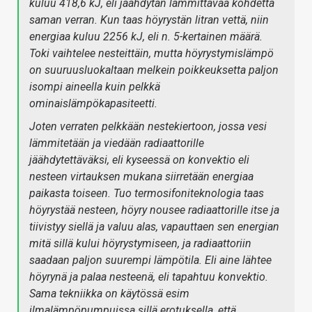
kuluu 418,6 kJ, eli jäähdytän lämmittävää kohdetta
saman verran. Kun taas höyrystän litran vettä, niin
energiaa kuluu 2256 kJ, eli n. 5-kertainen määrä.
Toki vaihtelee nesteittäin, mutta höyrystymislämpö
on suuruusluokaltaan melkein poikkeuksetta paljon
isompi aineella kuin pelkkä
ominaislämpökapasiteetti.
Joten verraten pelkkään nestekiertoon, jossa vesi
lämmitetään ja viedään radiaattorille
jäähdytettäväksi, eli kyseessä on konvektio eli
nesteen virtauksen mukana siirretään energiaa
paikasta toiseen. Tuo termosifoniteknologia taas
höyrystää nesteen, höyry nousee radiaattorille itse ja
tiivistyy siellä ja valuu alas, vapauttaen sen energian
mitä sillä kului höyrystymiseen, ja radiaattoriin
saadaan paljon suurempi lämpötila. Eli aine lähtee
höyrynä ja palaa nesteenä, eli tapahtuu konvektio.
Sama tekniikka on käytössä esim
ilmalämpöpumpuissa sillä erotuksella, että