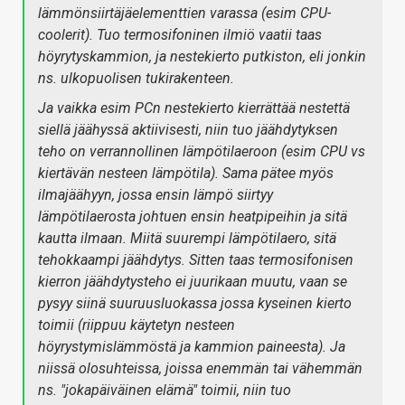
lämmönsiirtäjäelementtien varassa (esim CPU-
coolerit). Tuo termosifoninen ilmiö vaatii taas
höyrytyskammion, ja nestekierto putkiston, eli jonkin
ns. ulkopuolisen tukirakenteen.
Ja vaikka esim PCn nestekierto kierrättää nestettä
siellä jäähyssä aktiivisesti, niin tuo jäähdytyksen
teho on verrannollinen lämpötilaeroon (esim CPU vs
kiertävän nesteen lämpötila). Sama pätee myös
ilmajäähyyn, jossa ensin lämpö siirtyy
lämpötilaerosta johtuen ensin heatpipeihin ja sitä
kautta ilmaan. Miitä suurempi lämpötilaero, sitä
tehokkaampi jäähdytys. Sitten taas termosifonisen
kierron jäähdytysteho ei juurikaan muutu, vaan se
pysyy siinä suuruusluokassa jossa kyseinen kierto
toimii (riippuu käytetyn nesteen
höyrystymislämmöstä ja kammion paineesta). Ja
niissä olosuhteissa, joissa enemmän tai vähemmän
ns. "jokapäiväinen elämä" toimii, niin tuo