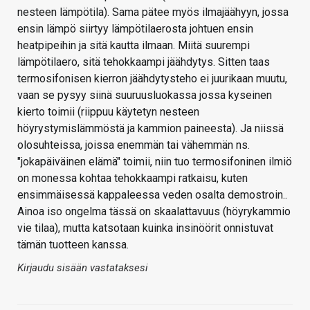
nesteen lämpötila). Sama pätee myös ilmajäähyyn, jossa
ensin lämpö siirtyy lämpötilaerosta johtuen ensin
heatpipeihin ja sitä kautta ilmaan. Miitä suurempi
lämpötilaero, sitä tehokkaampi jäähdytys. Sitten taas
termosifonisen kierron jäähdytysteho ei juurikaan muutu,
vaan se pysyy siinä suuruusluokassa jossa kyseinen
kierto toimii (riippuu käytetyn nesteen
höyrystymislämmöstä ja kammion paineesta). Ja niissä
olosuhteissa, joissa enemmän tai vähemmän ns.
"jokapäiväinen elämä" toimii, niin tuo termosifoninen ilmiö
on monessa kohtaa tehokkaampi ratkaisu, kuten
ensimmäisessä kappaleessa veden osalta demostroin..
Ainoa iso ongelma tässä on skaalattavuus (höyrykammio
vie tilaa), mutta katsotaan kuinka insinöörit onnistuvat
tämän tuotteen kanssa.
Kirjaudu sisään vastataksesi