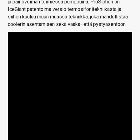
ja painovoiman toimiessa pumppuina. ProSiphon on
IceGiant patentoima versio termosifonitekniikasta ja
siihen kuuluu muun muassa tekniikka, joka mahdollistaa
coolerin asentamisen sekä vaaka- että pystyasentoon.