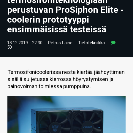
ARTIKKELIT
perustuvan ProSiphon Elite -
coolerin prototyyppi
VIDEOT
ensimmäisissä testeissä
TECHBBS
18.12.2019 - 22:30
Petrus Laine
Tietotekniikka
TIETOA
50
HINTA.FI
KAUPPA
Termosifonicoolerissa neste kiertää jäähdyttimen
sisällä suljetussa kierrossa höyrystymisen ja
VAIHDA TEEMA
painovoiman toimiessa pumppuina.
HAKU