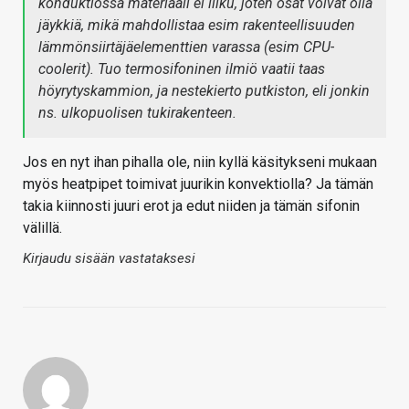
konduktiossa materiaali ei liiku, joten osat voivat olla
jäykkiä, mikä mahdollistaa esim rakenteellisuuden
lämmönsiirtäjäelementtien varassa (esim CPU-
coolerit). Tuo termosifoninen ilmiö vaatii taas
höyrytyskammion, ja nestekierto putkiston, eli jonkin
ns. ulkopuolisen tukirakenteen.
Jos en nyt ihan pihalla ole, niin kyllä käsitykseni mukaan
myös heatpipet toimivat juurikin konvektiolla? Ja tämän
takia kiinnosti juuri erot ja edut niiden ja tämän sifonin
välillä.
Kirjaudu sisään vastataksesi