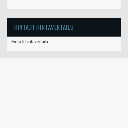
HINTA.FI HINTAVERTAILU
Hinta.fi hintavertailu