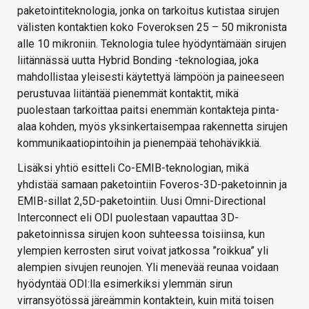
paketointiteknologia, jonka on tarkoitus kutistaa sirujen
välisten kontaktien koko Foveroksen 25 – 50 mikronista
alle 10 mikroniin. Teknologia tulee hyödyntämään sirujen
liitännässä uutta Hybrid Bonding -teknologiaa, joka
mahdollistaa yleisesti käytettyä lämpöön ja paineeseen
perustuvaa liitäntää pienemmät kontaktit, mikä
puolestaan tarkoittaa paitsi enemmän kontakteja pinta-
alaa kohden, myös yksinkertaisempaa rakennetta sirujen
kommunikaatiopintoihin ja pienempää tehohävikkiä.
Lisäksi yhtiö esitteli Co-EMIB-teknologian, mikä
yhdistää samaan paketointiin Foveros-3D-paketoinnin ja
EMIB-sillat 2,5D-paketointiin. Uusi Omni-Directional
Interconnect eli ODI puolestaan vapauttaa 3D-
paketoinnissa sirujen koon suhteessa toisiinsa, kun
ylempien kerrosten sirut voivat jatkossa ”roikkua” yli
alempien sivujen reunojen. Yli menevää reunaa voidaan
hyödyntää ODI:lla esimerkiksi ylemmän sirun
virransyötössä järeämmin kontaktein, kuin mitä toisen