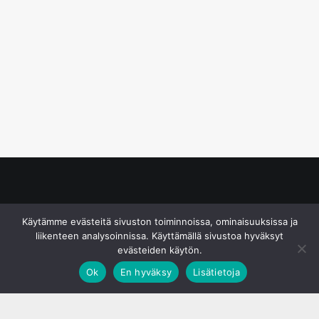
© S&J Media Oy
Käytämme evästeitä sivuston toiminnoissa, ominaisuuksissa ja
liikenteen analysoinnissa. Käyttämällä sivustoa hyväksyt
evästeiden käytön.
Ok
En hyväksy
Lisätietoja
;