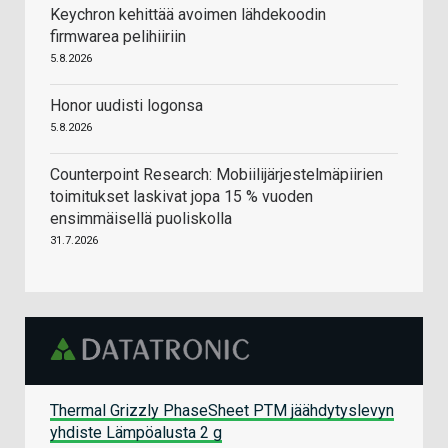
Keychron kehittää avoimen lähdekoodin
firmwarea pelihiiriin
5.8.2026
Honor uudisti logonsa
5.8.2026
Counterpoint Research: Mobiilijärjestelmäpiirien
toimitukset laskivat jopa 15 % vuoden
ensimmäisellä puoliskolla
31.7.2026
Thermal Grizzly PhaseSheet PTM jäähdytyslevyn
yhdiste Lämpöalusta 2 g