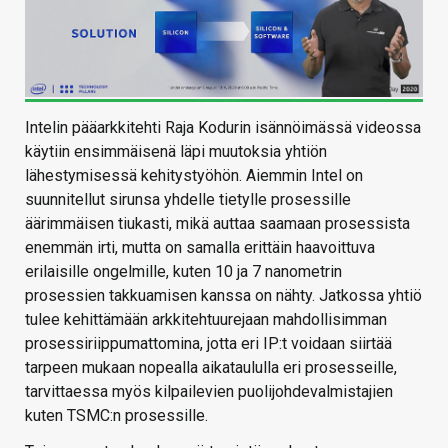
Intelin pääarkkitehti Raja Kodurin isännöimässä videossa
käytiin ensimmäisenä läpi muutoksia yhtiön
lähestymisessä kehitystyöhön. Aiemmin Intel on
suunnitellut sirunsa yhdelle tietylle prosessille
äärimmäisen tiukasti, mikä auttaa saamaan prosessista
enemmän irti, mutta on samalla erittäin haavoittuva
erilaisille ongelmille, kuten 10 ja 7 nanometrin
prosessien takkuamisen kanssa on nähty. Jatkossa yhtiö
tulee kehittämään arkkitehtuurejaan mahdollisimman
prosessiriippumattomina, jotta eri IP:t voidaan siirtää
tarpeen mukaan nopealla aikataululla eri prosesseille,
tarvittaessa myös kilpailevien puolijohdevalmistajien
kuten TSMC:n prosessille.