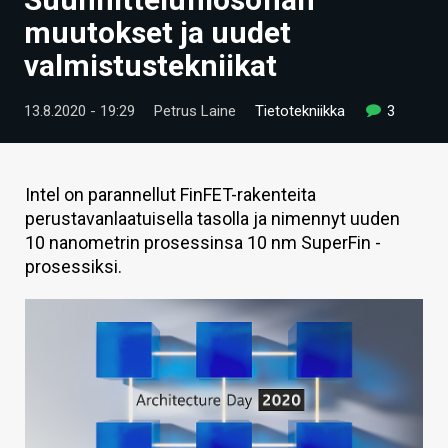
ARTIKKELIT
muutokset ja uudet
valmistustekniikat
VIDEOT
TECHBBS
13.8.2020 - 19:29
Petrus Laine
Tietotekniikka
3
TIETOA
HINTA.FI
Intel on parannellut FinFET-rakenteita
perustavanlaatuisella tasolla ja nimennyt uuden
KAUPPA
10 nanometrin prosessinsa 10 nm SuperFin -
prosessiksi.
VAIHDA TEEMA
HAKU