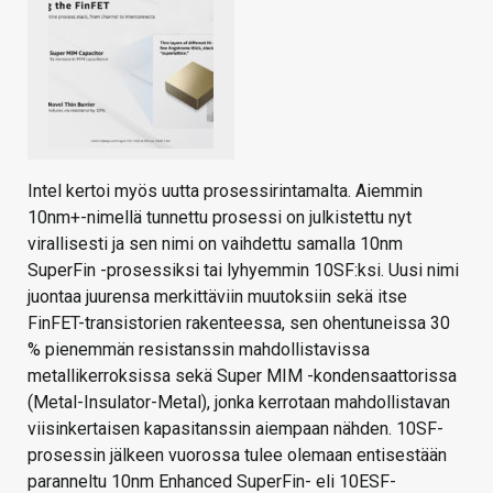
Intel kertoi myös uutta prosessirintamalta. Aiemmin
10nm+-nimellä tunnettu prosessi on julkistettu nyt
virallisesti ja sen nimi on vaihdettu samalla 10nm
SuperFin -prosessiksi tai lyhyemmin 10SF:ksi. Uusi nimi
juontaa juurensa merkittäviin muutoksiin sekä itse
FinFET-transistorien rakenteessa, sen ohentuneissa 30
% pienemmän resistanssin mahdollistavissa
metallikerroksissa sekä Super MIM -kondensaattorissa
(Metal-Insulator-Metal), jonka kerrotaan mahdollistavan
viisinkertaisen kapasitanssin aiempaan nähden. 10SF-
prosessin jälkeen vuorossa tulee olemaan entisestään
paranneltu 10nm Enhanced SuperFin- eli 10ESF-