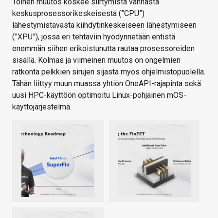
Toinen muutos koskee siirtymistä vanhasta
keskusprosessorikeskeisestä (”CPU”)
lähestymistavasta kiihdytinkeskeiseen lähestymiseen
(”XPU”), jossa eri tehtäviin hyödynnetään entistä
enemmän siihen erikoistunutta rautaa prosessoreiden
sisällä. Kolmas ja viimeinen muutos on ongelmien
ratkonta pelkkien sirujen sijasta myös ohjelmistopuolella.
Tähän liittyy muun muassa yhtiön OneAPI-rajapinta sekä
uusi HPC-käyttöön optimoitu Linux-pohjainen mOS-
käyttöjärjestelmä.