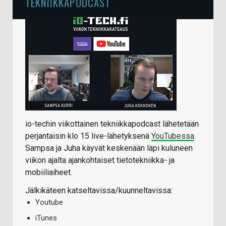
TEKNIIKKAPODCAST
io-techin viikottainen tekniikkapodcast lähetetään
perjantaisin klo 15 live-lähetyksenä
YouTubessa
.
Sampsa ja Juha käyvät keskenään läpi kuluneen
viikon ajalta ajankohtaiset tietotekniikka- ja
mobiiliaiheet.
Jälkikäteen katseltavissa/kuunneltavissa:
Youtube
iTunes