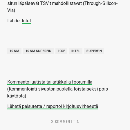
sirun läpäisevät TSV:t mahdollistavat (Through-Silicon-
Via)
Lähde:
Intel
10 NM
10 NM SUPERFIN
10SF
INTEL
SUPERFIN
Kommentoi uutista tai artikkelia foorumilla
(Kommentointi sivuston puolella toistaiseksi pois
käytöstä)
Lähetä palautetta / raportoi kirjoitusvirheestä
3 KOMMENTTIA