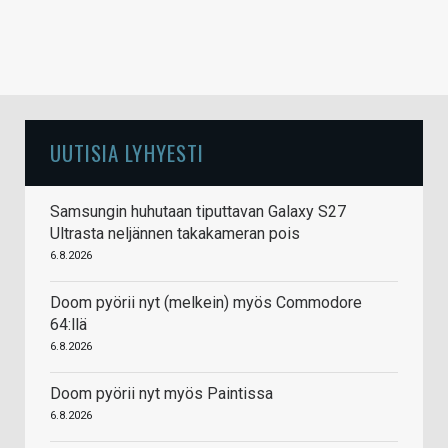
UUTISIA LYHYESTI
Samsungin huhutaan tiputtavan Galaxy S27
Ultrasta neljännen takakameran pois
6.8.2026
Doom pyörii nyt (melkein) myös Commodore
64:llä
6.8.2026
Doom pyörii nyt myös Paintissa
6.8.2026