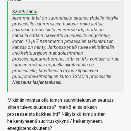
Kaotik sanoi
Aiemmin Intel on suunnitellut sirunsa yhdelle tietylle
prosessille äärimmäisen tiukasti, mikä auttaa
saamaan prosessista enemmän irti, mutta on
samalla erittäin haavoittuva erilaisille ongelmille,
kuten 10 ja 7 nanometrin prosessien takkuamisen
kanssa on nähty. Jatkossa yhtiö tulee kehittämään
arkkitehtuurejaan mahdollisimman
prosessiriippumattomina, jotta eri IP:t voidaan siirtää
tarpeen mukaan nopealla aikataululla eri
prosesseille, tarvittaessa myös kilpailevien
puolijohdevalmistajien kuten TSMC:n prosessille.
Napsauta laajentaaksesi…
Mikähän mahtaa olla tämän suunnittelutavan seuraus
sitten tulevaisuudessa? Intelkö ei saisikaan
prosesseista kaikkea irti? Näkyisikö tämä sitten
heikentyneenä suorituskykynä / heikentyneenä
energiatehokkuutena?