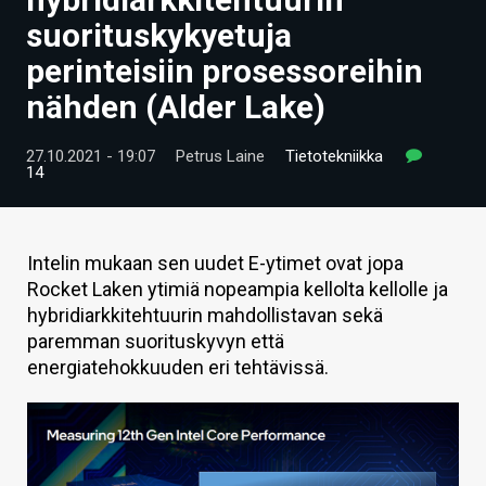
ARTIKKELIT
suorituskykyetuja
perinteisiin prosessoreihin
VIDEOT
nähden (Alder Lake)
TECHBBS
27.10.2021 - 19:07
Petrus Laine
Tietotekniikka
TIETOA
14
HINTA.FI
KAUPPA
Intelin mukaan sen uudet E-ytimet ovat jopa
Rocket Laken ytimiä nopeampia kellolta kellolle ja
VAIHDA TEEMA
hybridiarkkitehtuurin mahdollistavan sekä
paremman suorituskyvyn että
energiatehokkuuden eri tehtävissä.
HAKU