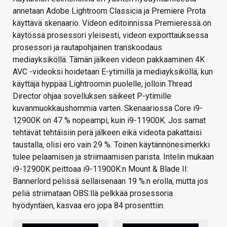
annetaan Adobe Lightroom Classicia ja Premiere Prota
käyttävä skenaario. Videon editoinnissa Premieressä on
käytössä prosessori yleisesti, videon exporttauksessa
prosessori ja rautapohjainen transkoodaus
mediayksiköllä. Tämän jälkeen videon pakkaaminen 4K
AVC -videoksi hoidetaan E-ytimillä ja mediayksiköllä, kun
käyttäjä hyppää Lightroomin puolelle, jolloin Thread
Director ohjaa sovelluksen säikeet P-ytimille
kuvanmuokkaushommia varten. Skenaariossa Core i9-
12900K on 47 % nopeampi, kuin i9-11900K. Jos samat
tehtävät tehtäisiin perä jälkeen eikä videota pakattaisi
taustalla, olisi ero vain 29 %. Toinen käytännönesimerkki
tulee pelaamisen ja striimaamisen parista. Intelin mukaan
i9-12900K peittoaa i9-11900K:n Mount & Blade II:
Bannerlord pelissä sellaisenaan 19 %:n erolla, mutta jos
peliä striimataan OBS:llä pelkkää prosessoria
hyödyntäen, kasvaa ero jopa 84 prosenttiin.