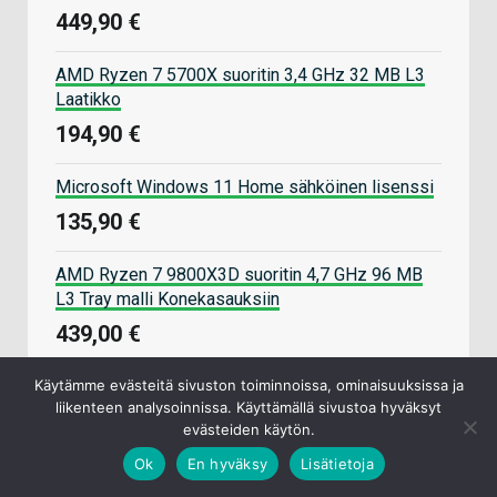
449,90 €
AMD Ryzen 7 5700X suoritin 3,4 GHz 32 MB L3
Laatikko
194,90 €
Microsoft Windows 11 Home sähköinen lisenssi
135,90 €
AMD Ryzen 7 9800X3D suoritin 4,7 GHz 96 MB
L3 Tray malli Konekasauksiin
439,00 €
Käytämme evästeitä sivuston toiminnoissa, ominaisuuksissa ja
Kingston Technology FURY Beast muistimoduuli
liikenteen analysoinnissa. Käyttämällä sivustoa hyväksyt
32 GB 2 x 16 GB DDR5
evästeiden käytön.
519,90 €
Ok
En hyväksy
Lisätietoja