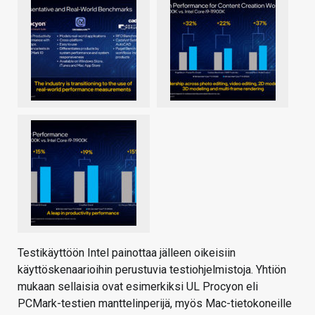
Testikäyttöön Intel painottaa jälleen oikeisiin
käyttöskenaarioihin perustuvia testiohjelmistoja. Yhtiön
mukaan sellaisia ovat esimerkiksi UL Procyon eli
PCMark-testien manttelinperijä, myös Mac-tietokoneille