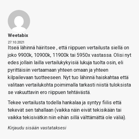
Weetabix
27.10.2021
Itseä lähinnä häiritsee , että riippuen vertailusta siellä on
joko 9900k, 10900k, 11900k tai 5950x vastassa. Olisi nyt
edes jollain lailla vertailukykyisiä lukuja tuolta osin, eli
pyrittäisiin vertaamaan yhteen omaan ja yhteen
kilpailevaan tuotteeseen. Nyt tuo lähinnä haiskahtaa että
valitaan vertailukohta poimimalla tarkasti niistä tuloksista
se vakuuttavin ero riippuen tehtävästä.
Tekee vertailusta todella hankalaa ja syntyy fiilis että
tekevät sen tahallaan (vaikka näin eivät tekisikään tai
vaikka tekisivätkin niin eihän sillä välttämättä ole väliä).
Kirjaudu sisään vastataksesi