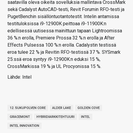
saatavilla oleva oikeita sovelluksia mallintava CrossMark
sekä Cadalyst AutoCAD-testi, Revit Forumin RFO-testi ja
PugetBenchin sisällöntuotantotestit. Intelin antamissa
testituloksissa i9-12900K peittoaa i9-11900K:n
edellisessä uutisessa mainittuun tapaan Lightroomissa
36 %:n erolla, Premiere Prossa 32 %:n erolla ja After
Effects Pulsessa 100 %:n erolla. Cadalystin testissä
eroa tulee 22 % ja Revitin RFO-testissä 37 %. SYSmark
25:ssä eroa syntyy i9-12900K:n eduksi 15 %,
CrossMarkissa 19 % ja UL Procyonissa 15 %.
Lähde: Intel
12. SUKUPOLVEN CORE
ALDER LAKE
GOLDEN COVE
GRACEMONT
HYBRIDIARKKITEHTUURI
INTEL
INTEL INNOVATION