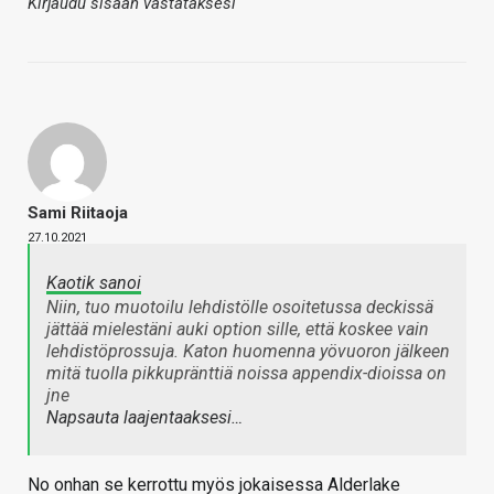
Kirjaudu sisään vastataksesi
Sami Riitaoja
27.10.2021
Kaotik sanoi
Niin, tuo muotoilu lehdistölle osoitetussa deckissä
jättää mielestäni auki option sille, että koskee vain
lehdistöprossuja. Katon huomenna yövuoron jälkeen
mitä tuolla pikkupränttiä noissa appendix-dioissa on
jne
Napsauta laajentaaksesi…
No onhan se kerrottu myös jokaisessa Alderlake