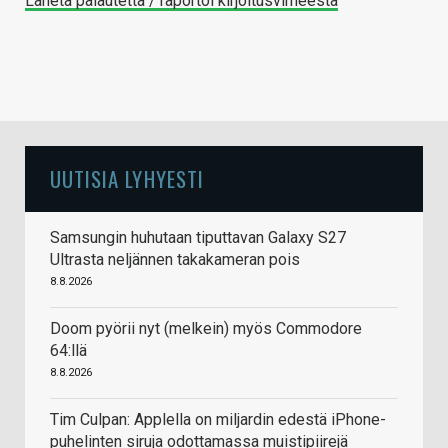
Lähetä palautetta / raportoi kirjoitusvirheestä
UUTISIA LYHYESTI
Samsungin huhutaan tiputtavan Galaxy S27
Ultrasta neljännen takakameran pois
8.8.2026
Doom pyörii nyt (melkein) myös Commodore
64:llä
8.8.2026
Tim Culpan: Applella on miljardin edestä iPhone-
puhelinten siruja odottamassa muistipiirejä