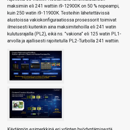
maksimiin eli 241 wattiin i9-12900K on 50 % nopeampi,
kuin 250 watin i9-11900K. Testeihin lähetettävissä
alustoissa vakiokonfiguraatiossa prosessorit toimivat
ilmeisesti kuitenkin aina maksimitehoilla eli 241 watin
kulutusrajalla (PL2), eikä ns. ”vakiona” eli 125 watin PL1-
arvolla ja ajallisesti rajoitetulla PL2-Turbolla 241 wattiin.
Käytännön esimerkkinä eri ydinten hyödyntämisestä