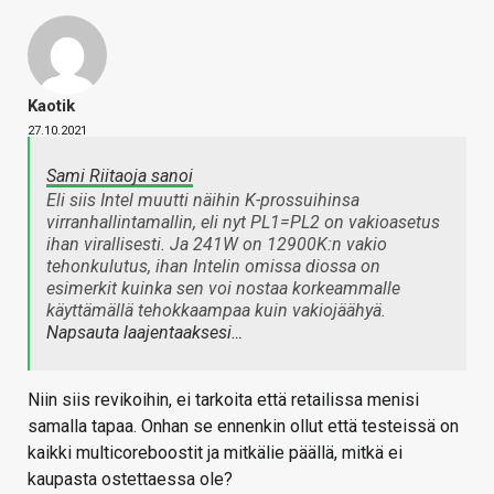
Kaotik
27.10.2021
Sami Riitaoja sanoi
Eli siis Intel muutti näihin K-prossuihinsa
virranhallintamallin, eli nyt PL1=PL2 on vakioasetus
ihan virallisesti. Ja 241W on 12900K:n vakio
tehonkulutus, ihan Intelin omissa diossa on
esimerkit kuinka sen voi nostaa korkeammalle
käyttämällä tehokkaampaa kuin vakiojäähyä.
Napsauta laajentaaksesi…
Niin siis revikoihin, ei tarkoita että retailissa menisi
samalla tapaa. Onhan se ennenkin ollut että testeissä on
kaikki multicoreboostit ja mitkälie päällä, mitkä ei
kaupasta ostettaessa ole?