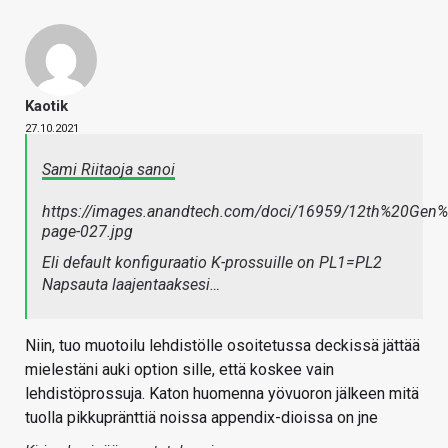
Kaotik
27.10.2021
Sami Riitaoja sanoi
https://images.anandtech.com/doci/16959/12th%20G
page-027.jpg
Eli default konfiguraatio K-prossuille on PL1=PL2
Napsauta laajentaaksesi…
Niin, tuo muotoilu lehdistölle osoitetussa deckissä jättää
mielestäni auki option sille, että koskee vain
lehdistöprossuja. Katon huomenna yövuoron jälkeen mitä
tuolla pikkupränttiä noissa appendix-dioissa on jne