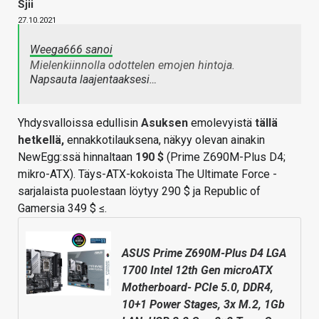
Sjii
27.10.2021
Weega666 sanoi
Mielenkiinnolla odottelen emojen hintoja.
Napsauta laajentaaksesi…
Yhdysvalloissa edullisin
Asuksen
emolevyistä
tällä
hetkellä,
ennakkotilauksena, näkyy olevan ainakin
NewEgg:ssä hinnaltaan
190 $
(Prime Z690M-Plus D4;
mikro-ATX). Täys-ATX-kokoista The Ultimate Force -
sarjalaista puolestaan löytyy 290 $ ja Republic of
Gamersia 349 $ ≤.
ASUS Prime Z690M-Plus D4 LGA
1700 Intel 12th Gen microATX
Motherboard- PCIe 5.0, DDR4,
10+1 Power Stages, 3x M.2, 1Gb