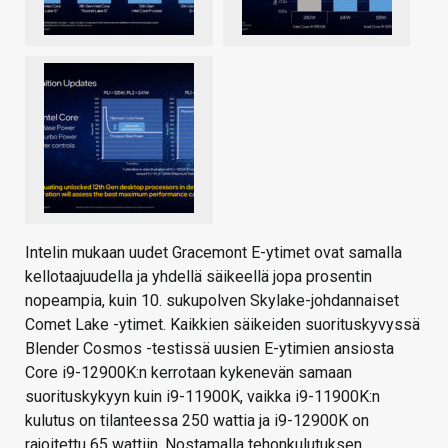
Intelin mukaan uudet Gracemont E-ytimet ovat samalla
kellotaajuudella ja yhdellä säikeellä jopa prosentin
nopeampia, kuin 10. sukupolven Skylake-johdannaiset
Comet Lake -ytimet. Kaikkien säikeiden suorituskyvyssä
Blender Cosmos -testissä uusien E-ytimien ansiosta
Core i9-12900K:n kerrotaan kykenevän samaan
suorituskykyyn kuin i9-11900K, vaikka i9-11900K:n
kulutus on tilanteessa 250 wattia ja i9-12900K on
rajoitettu 65 wattiin. Nostamalla tehonkulutuksen