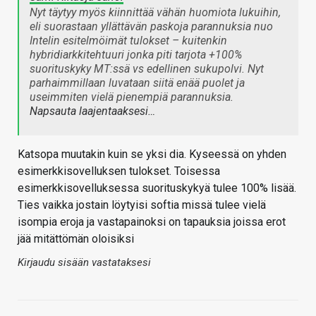
Nyt täytyy myös kiinnittää vähän huomiota lukuihin,
eli suorastaan yllättävän paskoja parannuksia nuo
Intelin esitelmöimät tulokset – kuitenkin
hybridiarkkitehtuuri jonka piti tarjota +100%
suorituskyky MT:ssä vs edellinen sukupolvi. Nyt
parhaimmillaan luvataan siitä enää puolet ja
useimmiten vielä pienempiä parannuksia.
Napsauta laajentaaksesi…
Katsopa muutakin kuin se yksi dia. Kyseessä on yhden
esimerkkisovelluksen tulokset. Toisessa
esimerkkisovelluksessa suorituskykyä tulee 100% lisää.
Ties vaikka jostain löytyisi softia missä tulee vielä
isompia eroja ja vastapainoksi on tapauksia joissa erot
jää mitättömän oloisiksi
Kirjaudu sisään vastataksesi