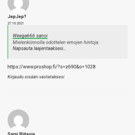
JepJep?
27.10.2021
Weega666 sanoi
Mielenkiinnolla odottelen emojen hintoja.
Napsauta laajentaaksesi…
https://www.proshop.fi/?s=z690&o=1028
Kirjaudu sisään vastataksesi
Sami Riitaoja