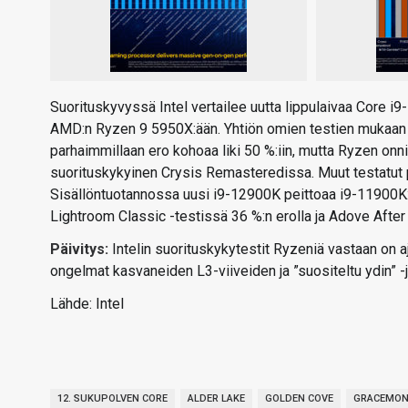
Suorituskyvyssä Intel vertailee uutta lippulaivaa Core
AMD:n Ryzen 9 5950X:ään. Yhtiön omien testien mukaan u
parhaimmillaan ero kohoaa liki 50 %:iin, mutta Ryzen on
suorituskykyinen Crysis Remasteredissa. Muut testatut p
Sisällöntuotannossa uusi i9-12900K peittoaa i9-11900K:
Lightroom Classic -testissä 36 %:n erolla ja Adove After
Päivitys:
Intelin suorituskykytestit Ryzeniä vastaan on aj
ongelmat kasvaneiden L3-viiveiden ja ”suositeltu ydin” -
Lähde: Intel
12. SUKUPOLVEN CORE
ALDER LAKE
GOLDEN COVE
GRACEMO