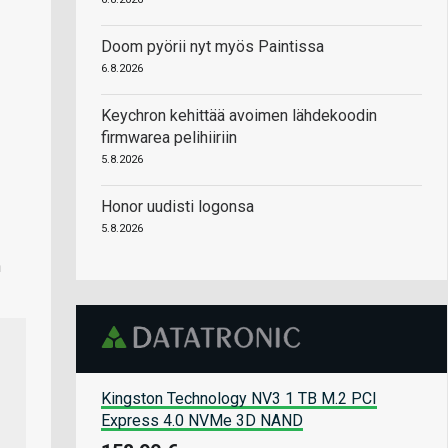
Doom pyörii nyt myös Paintissa
6.8.2026
Keychron kehittää avoimen lähdekoodin
firmwarea pelihiiriin
5.8.2026
Honor uudisti logonsa
5.8.2026
n
Kingston Technology NV3 1 TB M.2 PCI
Express 4.0 NVMe 3D NAND