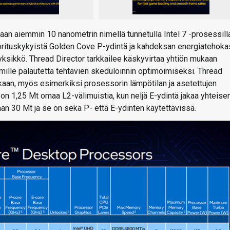
an aiemmin 10 nanometrin nimellä tunnetulla Intel 7 -prosessilla
rituskykyistä Golden Cove P-ydintä ja kahdeksan energiatehoka
-yksikkö. Thread Director tarkkailee käskyvirtaa yhtiön mukaan
elmille palautetta tehtävien skeduloinnin optimoimiseksi. Thread
ukaan, myös esimerkiksi prosessorin lämpötilan ja asetettujen
on 1,25 Mt omaa L2-välimuistia, kun neljä E-ydintä jakaa yhteise
aan 30 Mt ja se on sekä P- että E-ydinten käytettävissä.