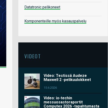
Datatronic pelikoneet
Komponenteille myös kasauspalvelu
VIDEOT
Video: Testissä Audeze
Maxwell 2 -pelikuulokkeet
15.6.2026
Video: io-techin
messuosastoraportit
Computex 2026 -tapahtumasta