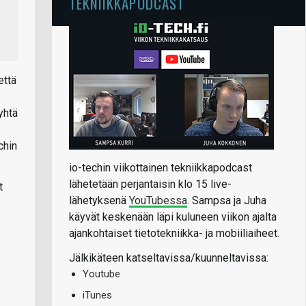
TEKNIIKKAPODCAST
että
yhtä
chin
io-techin viikottainen tekniikkapodcast
lähetetään perjantaisin klo 15 live-
t
lähetyksenä
YouTubessa
. Sampsa ja Juha
käyvät keskenään läpi kuluneen viikon ajalta
ajankohtaiset tietotekniikka- ja mobiiliaiheet.
Jälkikäteen katseltavissa/kuunneltavissa:
Youtube
iTunes