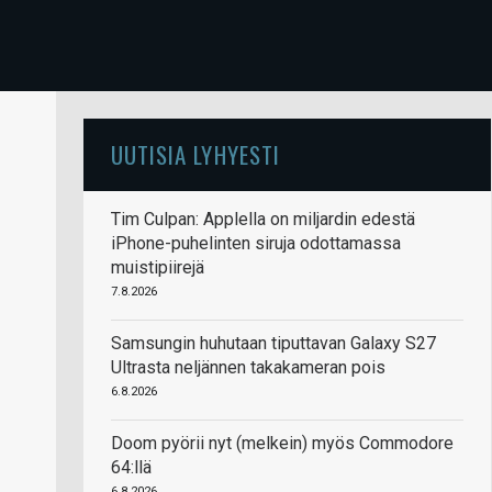
UUTISIA LYHYESTI
Tim Culpan: Applella on miljardin edestä
iPhone-puhelinten siruja odottamassa
muistipiirejä
7.8.2026
Samsungin huhutaan tiputtavan Galaxy S27
Ultrasta neljännen takakameran pois
6.8.2026
Doom pyörii nyt (melkein) myös Commodore
64:llä
6.8.2026