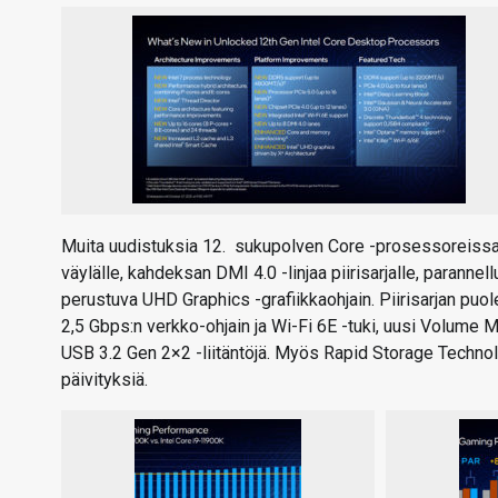
Muita uudistuksia 12. sukupolven Core -prosessoreissa 
väylälle, kahdeksan DMI 4.0 -linjaa piirisarjalle, paranne
perustuva UHD Graphics -grafiikkaohjain. Piirisarjan puol
2,5 Gbps:n verkko-ohjain ja Wi-Fi 6E -tuki, uusi Volume
USB 3.2 Gen 2×2 -liitäntöjä. Myös Rapid Storage Techno
päivityksiä.