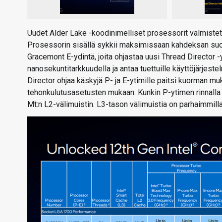
Uudet Alder Lake -koodinimelliset prosessorit valmisteta
Prosessorin sisällä sykkii maksimissaan kahdeksan suo
Gracemont E-ydintä, joita ohjastaa uusi Thread Director 
nanosekuntitarkkuudella ja antaa tuettuille käyttöjärjest
Director ohjaa käskyjä P- ja E-ytimille paitsi kuorman m
tehonkulutusasetusten mukaan. Kunkin P-ytimen rinnalla 
Mt:n L2-välimuistin. L3-tason välimuistia on parhaimmill