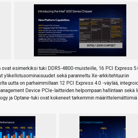
ovat esimerkiksi tuki DDR5-4800-muisteille, 16 PCI Express 5.
llut ylikellotusominaisuudet sekä paranneltu Xe-arkkitehtuuriin
elta uutta on parhaimmillaan 12 PCI Express 4.0 -väylää, integroi
 Management Device PCIe-laitteiden helpompaan hallintaan sekä l
logy ja Optane-tuki ovat kokeneet tarkemmin määrittelemättömiä