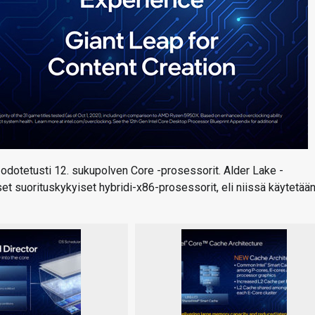
a odotetusti 12. sukupolven Core -prosessorit. Alder Lake -
t suorituskykyiset hybridi-x86-prosessorit, eli niissä käytetää