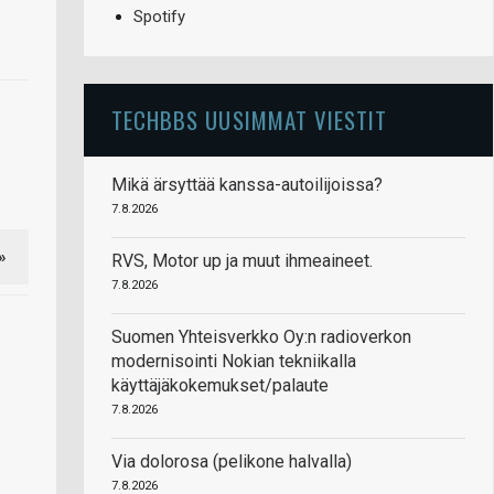
Spotify
TECHBBS UUSIMMAT VIESTIT
Mikä ärsyttää kanssa-autoilijoissa?
7.8.2026
»
RVS, Motor up ja muut ihmeaineet.
7.8.2026
Suomen Yhteisverkko Oy:n radioverkon
modernisointi Nokian tekniikalla
käyttäjäkokemukset/palaute
7.8.2026
Via dolorosa (pelikone halvalla)
7.8.2026