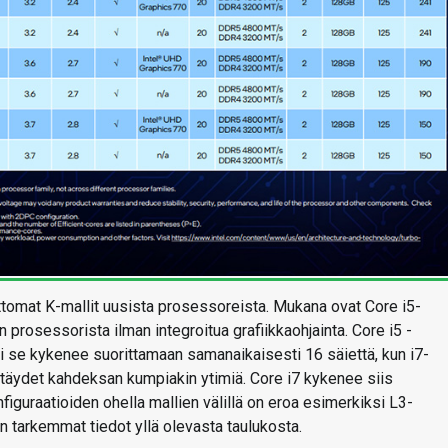
ttomat K-mallit uusista prosessoreista. Mukana ovat Core i5-
prosessorista ilman integroitua grafiikkaohjainta. Core i5 -
eli se kykenee suorittamaan samanaikaisesti 16 säiettä, kun i7-
a täydet kahdeksan kumpiakin ytimiä. Core i7 kykenee siis
figuraatioiden ohella mallien välillä on eroa esimerkiksi L3-
n tarkemmat tiedot yllä olevasta taulukosta.