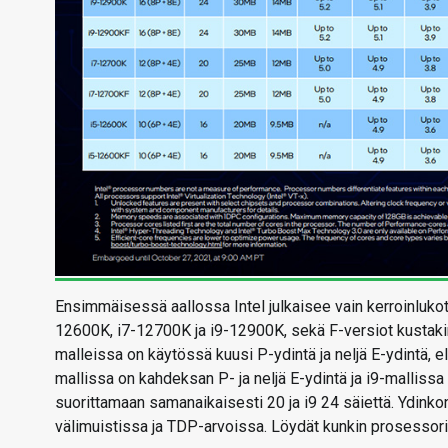
Ensimmäisessä aallossa Intel julkaisee vain kerroinluko
12600K, i7-12700K ja i9-12900K, sekä F-versiot kustakin 
malleissa on käytössä kuusi P-ydintä ja neljä E-ydintä, 
mallissa on kahdeksan P- ja neljä E-ydintä ja i9-malliss
suorittamaan samanaikaisesti 20 ja i9 24 säiettä. Ydinkon
välimuistissa ja TDP-arvoissa. Löydät kunkin prosessori