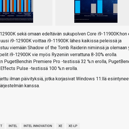
 i9-12900K sekä omaan edeltävän sukupolven Core i9-11900K:hon 
usi i9-12900K voittaa i9-11900K lähes kaikissa peleissä ja
nistuu viemään Shadow of the Tomb Raiderin nimiinsä ja olemaan 
elit i9-12900K vie myös Ryzeniin verrattuna 8-30% erolla.
n PugetBenchin Premiere Pro -testissä 32 %:n erolla, PugetBen
 Effects Pulse -testissä 100 %:n erolla.
ettu ilman päivityksiä, jotka korjasivat Windows 11:llä esiintynee
järjestelmän kanssa.
NT
INTEL
INTEL INNOVATION
XE
XE-LP