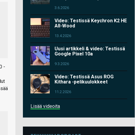
3.6.2026
Video: Testissä Keychron K2 HE
All-Wood
13.4.2026
Uusi artikkeli & video: Testissä
Google Pixel 10a
9.3.2026
0 -
Video: Testissä Asus ROG
dut
Kithara -pelikuulokkeet
isää
11.2.2026
Lisää videoita