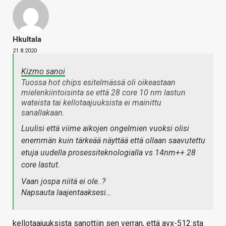
Hkultala
21.8.2020
Kizmo sanoi
Tuossa hot chips esitelmässä oli oikeastaan
mielenkiintoisinta se että 28 core 10 nm lastun
wateista tai kellotaajuuksista ei mainittu
sanallakaan.
Luulisi että viime aikojen ongelmien vuoksi olisi
enemmän kuin tärkeää näyttää että ollaan saavutettu
etuja uudella prosessiteknologialla vs 14nm++ 28
core lastut.
Vaan jospa niitä ei ole..?
Napsauta laajentaaksesi…
kellotaajuuksista sanottiin sen verran, että avx-512:sta