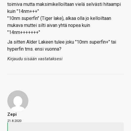
toimiva mutta maksimikelloiltaan vielä selvästi hitaampi
kuin "14nm+++"
"10nm superfin" (Tiger lake), alkaa olla jo kelloiltaan
mukava muttei silti aivan yhtä nopea kuin
"14nm+++++++"
Ja sitten Alder Lakeen tulee joku "10nm superfin+" tai
hyperfin tms. ensi vuonna?
Kirjaudu sisään vastataksesi
Zepi
21.8.2020