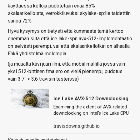
käyttäessä kelloja pudotetaan enää 85%
skalaarikelloista, verrokkiluvuksi skylake-sp:lle taidettiin
sanoa 72%
Hyvä kysymys on tietysti että kummasta tämä kertoo
enemmän siitä että ice lake-spn avx-512-implementaatio
on selvästi parempi, vai että skalaarikellotkin on alhaalla.
Ehkä yhdistelmä molempia.
(ja muualta kävi juuri ilmi, että mobiilimallilla jossa vain
yksi 512-bittinen fma ero on vielä pienempi, pudotus
vain 3.7 -> 3.6 travisin testeissä)
Ice Lake AVX-512 Downclocking
Examining the extent of AVX related
downclocking on Intel’s Ice Lake CPU
travisdowns.github.io
Kirjaudu sisään vastataksesi