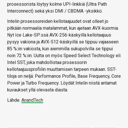
prosessorista löytyy kolme UPI-linkkiä (Ultra Path
Interconnect) sekä yksi DMI / CBDMA -yksikkö.
Intelin prosessoreiden kellotaajuudet ovat olleet jo
pitkään normaalia matalammat, kun ajetaan AVX-kuormia.
Nyt Ice Lake-SP:ssä AVX-256-käskyillä kellotaajuus
pysyy vakiona ja AVX-512-käskyillä se tippuu vajaaseen
85 %:iin vakiosta, kun aiemmilla sukupolvilla se tippui
noin 72 %:iin. Uutta on myös Speed Select Technology eli
Intel SST, joka mahdollistaa prosessorin
kellotaajuusprofiilin muuttamisen tarpeen mukaan. SST-
tiloja on neljä: Performance Profile, Base Frequency, Core
Power ja Turbo Frequency. Löydät Intelin niistä antamat
kuvaukset yllä olevasta diasta.
Lähde:
AnandTech