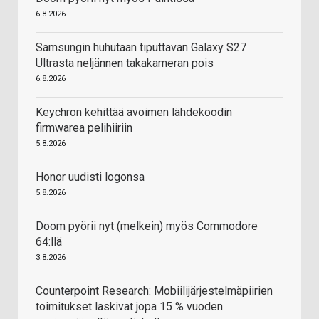
6.8.2026
Samsungin huhutaan tiputtavan Galaxy S27
Ultrasta neljännen takakameran pois
6.8.2026
Keychron kehittää avoimen lähdekoodin
firmwarea pelihiiriin
5.8.2026
Honor uudisti logonsa
5.8.2026
Doom pyörii nyt (melkein) myös Commodore
64:llä
3.8.2026
Counterpoint Research: Mobiilijärjestelmäpiirien
toimitukset laskivat jopa 15 % vuoden