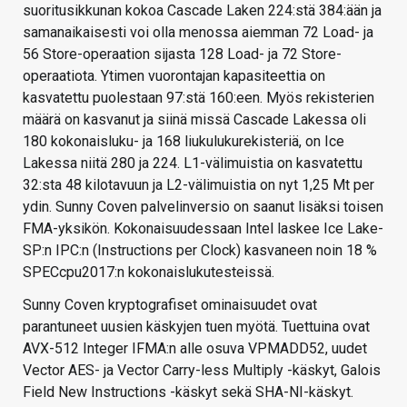
suoritusikkunan kokoa Cascade Laken 224:stä 384:ään ja
samanaikaisesti voi olla menossa aiemman 72 Load- ja
56 Store-operaation sijasta 128 Load- ja 72 Store-
operaatiota. Ytimen vuorontajan kapasiteettia on
kasvatettu puolestaan 97:stä 160:een. Myös rekisterien
määrä on kasvanut ja siinä missä Cascade Lakessa oli
180 kokonaisluku- ja 168 liukulukurekisteriä, on Ice
Lakessa niitä 280 ja 224. L1-välimuistia on kasvatettu
32:sta 48 kilotavuun ja L2-välimuistia on nyt 1,25 Mt per
ydin. Sunny Coven palvelinversio on saanut lisäksi toisen
FMA-yksikön. Kokonaisuudessaan Intel laskee Ice Lake-
SP:n IPC:n (Instructions per Clock) kasvaneen noin 18 %
SPECcpu2017:n kokonaislukutesteissä.
Sunny Coven kryptografiset ominaisuudet ovat
parantuneet uusien käskyjen tuen myötä. Tuettuina ovat
AVX-512 Integer IFMA:n alle osuva VPMADD52, uudet
Vector AES- ja Vector Carry-less Multiply -käskyt, Galois
Field New Instructions -käskyt sekä SHA-NI-käskyt.