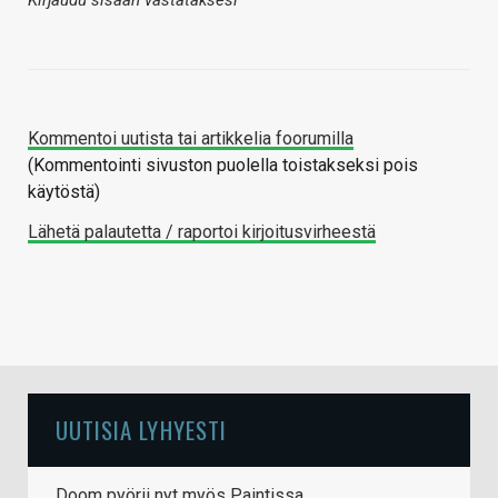
Kommentoi uutista tai artikkelia foorumilla
(Kommentointi sivuston puolella toistakseksi pois
käytöstä)
Lähetä palautetta / raportoi kirjoitusvirheestä
UUTISIA LYHYESTI
Doom pyörii nyt myös Paintissa