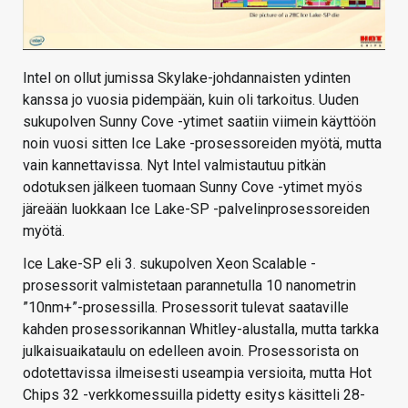
Intel on ollut jumissa Skylake-johdannaisten ydinten
kanssa jo vuosia pidempään, kuin oli tarkoitus. Uuden
sukupolven Sunny Cove -ytimet saatiin viimein käyttöön
noin vuosi sitten Ice Lake -prosessoreiden myötä, mutta
vain kannettavissa. Nyt Intel valmistautuu pitkän
odotuksen jälkeen tuomaan Sunny Cove -ytimet myös
järeään luokkaan Ice Lake-SP -palvelinprosessoreiden
myötä.
Ice Lake-SP eli 3. sukupolven Xeon Scalable -
prosessorit valmistetaan parannetulla 10 nanometrin
”10nm+”-prosessilla. Prosessorit tulevat saataville
kahden prosessorikannan Whitley-alustalla, mutta tarkka
julkaisuaikataulu on edelleen avoin. Prosessorista on
odotettavissa ilmeisesti useampia versioita, mutta Hot
Chips 32 -verkkomessuilla pidetty esitys käsitteli 28-