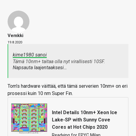
Vemkki
19.8.2020
kime1980 sanoi
Tämä 10nm+ taitaa olla nyt virallisesti 10SF.
Napsauta laajentaaksesi…
Tom’s hardware väittää, että tämä serverien 10nm+ on eri
prosessi kuin 10 nm Super Fin.
Intel Details 10nm+ Xeon Ice
Lake-SP with Sunny Cove
Cores at Hot Chips 2020
Readying for EPYC Milan