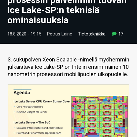
ARTIKKELIT
Ice Lake-SP:n teknisiä
ominaisuuksia
VIDEOT
TECHBBS
18.8.2020 - 19:15
Petrus Laine
Tietotekniikka
17
TIETOA
HINTA.FI
3. sukupolven Xeon Scalable -nimellä myöhemmin
julkaistava Ice Lake-SP on Intelin ensimmäinen 10
KAUPPA
nanometrin prosessori mobiilipuolen ulkopuolelle.
VAIHDA TEEMA
HAKU