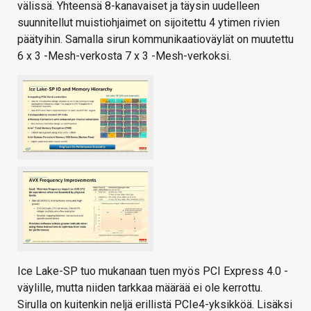
välissä. Yhteensä 8-kanavaiset ja täysin uudelleen
suunnitellut muistiohjaimet on sijoitettu 4 ytimen rivien
päätyihin. Samalla sirun kommunikaatioväylät on muutettu
6 x 3 -Mesh-verkosta 7 x 3 -Mesh-verkoksi.
Ice Lake-SP tuo mukanaan tuen myös PCI Express 4.0 -
väylille, mutta niiden tarkkaa määrää ei ole kerrottu.
Sirulla on kuitenkin neljä erillistä PCIe4-yksikköä. Lisäksi