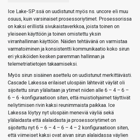
Ice Lake-SP:ssä on uudistunut myös ns. uncore eli muu
osuus, kuin varsinaiset prosessoriytimet. Prosessorissa
on kaksi erillistä sivukaistaverkkoa, joista toinen on
yleiseen käyttöön ja toinen omistettu yksin
virranhallinnan käyttöön. Näiden tehtävänä on varmistaa
varmatoiminen ja konsistentti kommunikaatio koko sirun
eri yksiköiden kesken paremman hallinnan ja
telemetriatietojen takaamiseksi.
Myös sirun sisäinen asettelu on uudistunut merkittävästi.
Cascade Lakessa erilaiset ulospäin lähtevät väylät oli
sijoitettu sirun ylälaitaan ja ytimet niiden alle 6 – 4 – 6 –
6 – 6 -konfiguraatioon siten, että muistiohjaimet täyttivät
neliytimisen rivin kaksi reunimmaista paikkaa. Ice
Lakessa löytyy nyt ulospäin meneviä väyliä sekä
ylälaidasta että alalaidasta ja prosessoriytimet on
sijoitettu nyt 6 – 6 – 4 – 6 – 4 – 2 konfiguraatioon siten,
että viimeiset kaksi ovat aivan sirun alalaidassa väylien