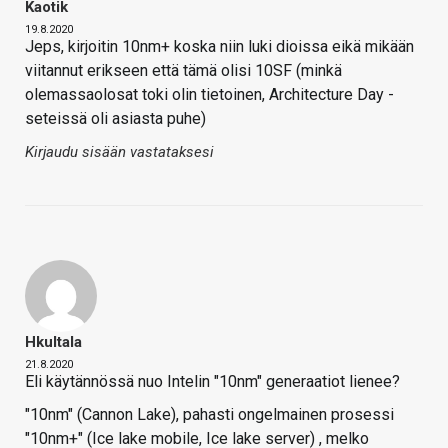
Kaotik
19.8.2020
Jeps, kirjoitin 10nm+ koska niin luki dioissa eikä mikään
viitannut erikseen että tämä olisi 10SF (minkä
olemassaolosat toki olin tietoinen, Architecture Day -
seteissä oli asiasta puhe)
Kirjaudu sisään vastataksesi
Hkultala
21.8.2020
Eli käytännössä nuo Intelin "10nm" generaatiot lienee?
"10nm" (Cannon Lake), pahasti ongelmainen prosessi
"10nm+" (Ice lake mobile, Ice lake server) , melko