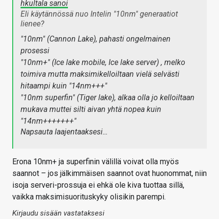
hkultala sanoi
Eli käytännössä nuo Intelin "10nm" generaatiot
lienee?
"10nm" (Cannon Lake), pahasti ongelmainen
prosessi
"10nm+" (Ice lake mobile, Ice lake server) , melko
toimiva mutta maksimikelloiltaan vielä selvästi
hitaampi kuin "14nm+++"
"10nm superfin" (Tiger lake), alkaa olla jo kelloiltaan
mukava muttei silti aivan yhtä nopea kuin
"14nm+++++++"
Napsauta laajentaaksesi…
Erona 10nm+ ja superfinin välillä voivat olla myös
saannot – jos jälkimmäisen saannot ovat huonommat, niin
isoja serveri-prossuja ei ehkä ole kiva tuottaa sillä,
vaikka maksimisuorituskyky olisikin parempi.
Kirjaudu sisään vastataksesi