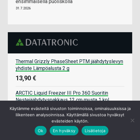
ensimmäisellä puoliskolla
31.7.2026
Thermal Grizzly PhaseSheet PTM jäähdytyslevyn
yhdiste Lämpöalusta 2 g
13,90 €
ARCTIC Liquid Freezer III Pro 360 Suoritin
Nestejäähdytyspakkaus 12 cm musta 1 kpl
75,90 €
Käytämme evästeitä sivuston toiminnoissa, ominaisuuksissa ja
liikenteen analysoinnissa. Käyttämällä sivustoa hyväksyt
evästeiden käytön.
Kingston Technology NV3 2 TB M.2 PCI Express
Ok
En hyväksy
Lisätietoja
4.0 NVMe 3D NAND