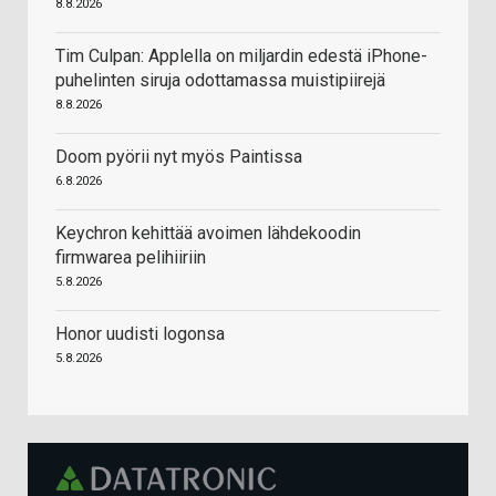
8.8.2026
Tim Culpan: Applella on miljardin edestä iPhone-
puhelinten siruja odottamassa muistipiirejä
8.8.2026
Doom pyörii nyt myös Paintissa
6.8.2026
Keychron kehittää avoimen lähdekoodin
firmwarea pelihiiriin
5.8.2026
Honor uudisti logonsa
5.8.2026