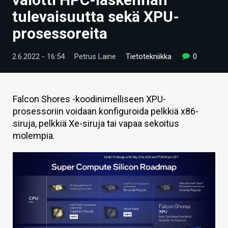
ARTIKKELIT
tulevaisuutta sekä XPU-
prosessoreita
VIDEOT
TECHBBS
2.6.2022 - 16:54
Petrus Laine
Tietotekniikka
0
TIETOA
HINTA.FI
Falcon Shores -koodinimelliseen XPU-
prosessoriin voidaan konfiguroida pelkkiä x86-
KAUPPA
siruja, pelkkiä Xe-siruja tai vapaa sekoitus
molempia.
VAIHDA TEEMA
HAKU