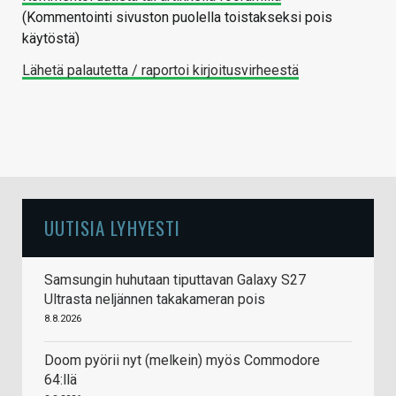
(Kommentointi sivuston puolella toistakseksi pois
käytöstä)
Lähetä palautetta / raportoi kirjoitusvirheestä
UUTISIA LYHYESTI
Samsungin huhutaan tiputtavan Galaxy S27
Ultrasta neljännen takakameran pois
8.8.2026
Doom pyörii nyt (melkein) myös Commodore
64:llä