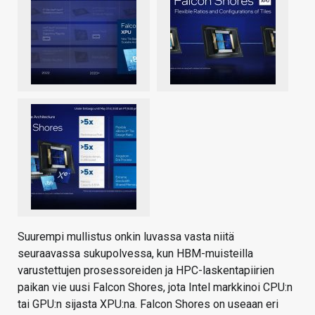
Suurempi mullistus onkin luvassa vasta niitä
seuraavassa sukupolvessa, kun HBM-muisteilla
varustettujen prosessoreiden ja HPC-laskentapiirien
paikan vie uusi Falcon Shores, jota Intel markkinoi CPU:n
tai GPU:n sijasta XPU:na. Falcon Shores on useaan eri