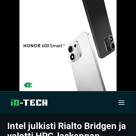
Intel julkisti Rialto Bridgen ja
UUTISET
valotti HPC-laskennan