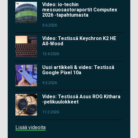
Video: io-techin
messuosastoraportit Computex
2026 -tapahtumasta
3.6.2026
Video: Testissä Keychron K2 HE
All-Wood
13.4.2026
Uusi artikkeli & video: Testissä
Google Pixel 10a
9.3.2026
Video: Testissä Asus ROG Kithara
-pelikuulokkeet
11.2.2026
Lisää videoita