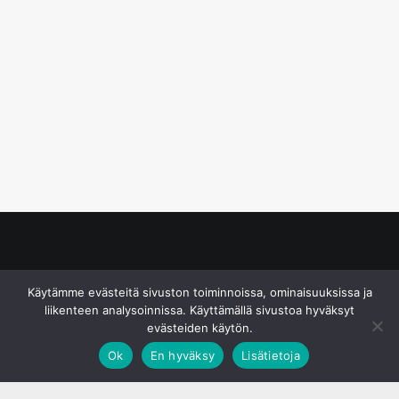
© S&J Media Oy
Käytämme evästeitä sivuston toiminnoissa, ominaisuuksissa ja
liikenteen analysoinnissa. Käyttämällä sivustoa hyväksyt
evästeiden käytön.
Ok
En hyväksy
Lisätietoja
;