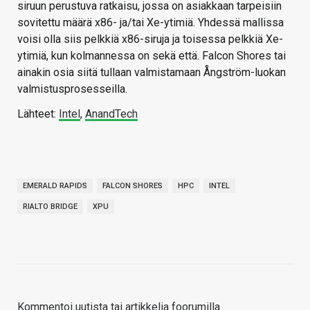
siruun perustuva ratkaisu, jossa on asiakkaan tarpeisiin
sovitettu määrä x86- ja/tai Xe-ytimiä. Yhdessä mallissa
voisi olla siis pelkkiä x86-siruja ja toisessa pelkkiä Xe-
ytimiä, kun kolmannessa on sekä että. Falcon Shores tai
ainakin osia siitä tullaan valmistamaan Ångström-luokan
valmistusprosesseilla.
Lähteet:
Intel
,
AnandTech
EMERALD RAPIDS
FALCON SHORES
HPC
INTEL
RIALTO BRIDGE
XPU
Kommentoi uutista tai artikkelia foorumilla