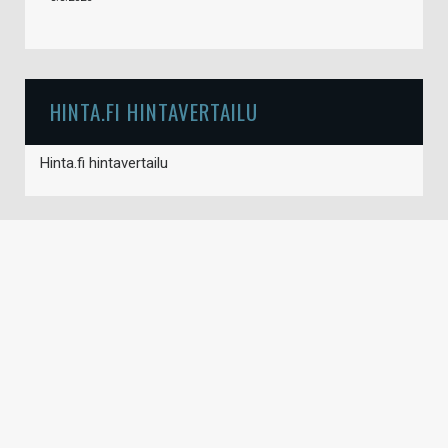
HINTA.FI HINTAVERTAILU
Hinta.fi hintavertailu