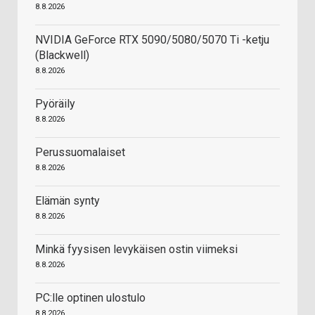
8.8.2026
NVIDIA GeForce RTX 5090/5080/5070 Ti -ketju
(Blackwell)
8.8.2026
Pyöräily
8.8.2026
Perussuomalaiset
8.8.2026
Elämän synty
8.8.2026
Minkä fyysisen levykäisen ostin viimeksi
8.8.2026
PC:lle optinen ulostulo
8.8.2026