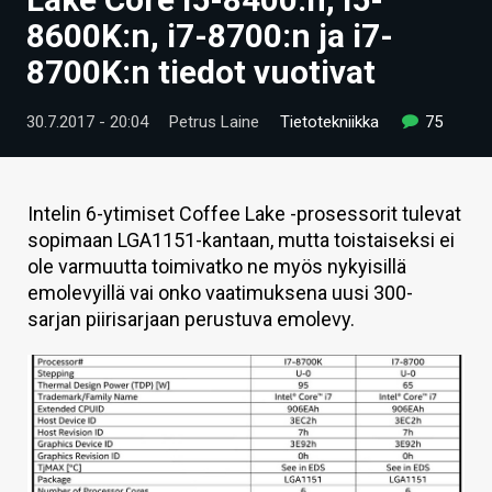
ARTIKKELIT
8600K:n, i7-8700:n ja i7-
8700K:n tiedot vuotivat
VIDEOT
TECHBBS
30.7.2017 - 20:04
Petrus Laine
Tietotekniikka
75
TIETOA
HINTA.FI
Intelin 6-ytimiset Coffee Lake -prosessorit tulevat
sopimaan LGA1151-kantaan, mutta toistaiseksi ei
KAUPPA
ole varmuutta toimivatko ne myös nykyisillä
emolevyillä vai onko vaatimuksena uusi 300-
VAIHDA TEEMA
sarjan piirisarjaan perustuva emolevy.
HAKU