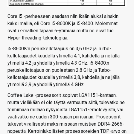
Core i5 -perheeseen saadaan niin ikään aluksi ainakin
kaksi mallia, eli Core i5-8600K ja i5-8400. Molemmat
ovat i7-mallien tapaan 6-ytimisiä mutta ne eivät tue
Hyper-threading-teknologiaa.
i5-8600K:n peruskellotaajuus on 3,6 GHz ja Turbo-
kellotaajuudet kuudella ytimellä 4,1, kahdella ja neljällä
ytimellä 4,2 ja yhdellä ytimellä 4,3 GHz. i5-8400:n
peruskellotaajuus on puolestaan 2,8 GHz ja Turbo-
kellotaajuudet kuudella ytimellä 3,8, kahdella ja neljällä
ytimellä 3,9 ja yhdellä ytimellä 4 GHz.
Coffee Lake -prosessorit sopivat LGA1151-kantaan,
mutta vieläkään ei ole täyttä varmuutta siitä, tulevatko ne
toimimaan millään nykyisistä LGA1151-emolevyistä, vai
vaativatko ne uuden 300-sarjan piirisarjan. Prosessorit
tukevat virallisesti maksimissaan muistien DDR4-2666-
nopeutta. Kerroinlukollisten prosessoreiden TDP-arvo on