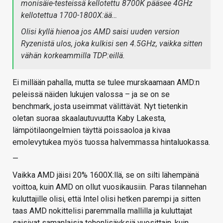
monisäie-testeissä kellotettu 8700K pääsee 4GHz
kellotettua 1700-1800X:ää…
Olisi kyllä hienoa jos AMD saisi uuden version
Ryzenistä ulos, joka kulkisi sen 4.5GHz, vaikka sitten
vähän korkeammilla TDP:eillä.
Ei millään pahalla, mutta se tulee murskaamaan AMD:n
peleissä näiden lukujen valossa – ja se on se
benchmark, josta useimmat välittävät. Nyt tietenkin
oletan suoraa skaalautuvuutta Kaby Lakesta,
lämpötilaongelmien täyttä poissaoloa ja kivaa
emolevytukea myös tuossa halvemmassa hintaluokassa.
—
Vaikka AMD jäisi 20% 1600X:llä, se on silti lähempänä
voittoa, kuin AMD on ollut vuosikausiin. Paras tilannehan
kuluttajille olisi, että Intel olisi hetken parempi ja sitten
taas AMD nokittelisi paremmalla mallilla ja kuluttajat
saisivat samanlaisia tehonlisäyksiä vuosittain, kuin