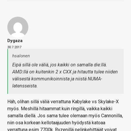
Dygaza
30.7.2017
hsalonen
Eipä sillä ole väliä, jos kaikki on samalla die:llä.
AMD:llä on kuitenkin 2 x CXX ja hitautta tulee niiden
välisestä kommunikoinnista ja niistä NUMA-
latensseista.
Häh, olihan sillä väliä verrattuna Kabylake vs Skylake-X
myös. Meshillä hitaammat kuin ringillä, vaikka kaikki
samalla diellä. Jos sama tulee olemaan myös Cannonilla,
niin osa korkean kellotaajuuden hyödystä katoaa
verrattuna esim 7700k. Ryzenillä pelinkehittäjät voivat