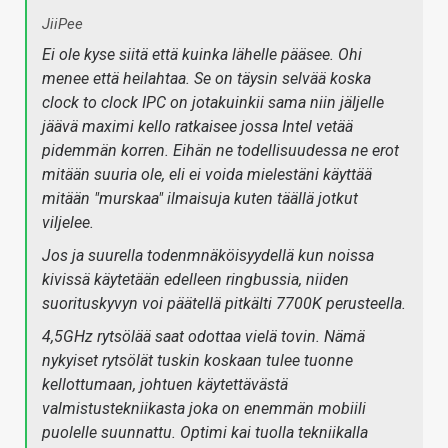
JiiPee
Ei ole kyse siitä että kuinka lähelle pääsee. Ohi
menee että heilahtaa. Se on täysin selvää koska
clock to clock IPC on jotakuinkii sama niin jäljelle
jäävä maximi kello ratkaisee jossa Intel vetää
pidemmän korren. Eihän ne todellisuudessa ne erot
mitään suuria ole, eli ei voida mielestäni käyttää
mitään "murskaa" ilmaisuja kuten täällä jotkut
viljelee.
Jos ja suurella todenmnäköisyydellä kun noissa
kivissä käytetään edelleen ringbussia, niiden
suorituskyvyn voi päätellä pitkälti 7700K perusteella.
4,5GHz rytsölää saat odottaa vielä tovin. Nämä
nykyiset rytsölät tuskin koskaan tulee tuonne
kellottumaan, johtuen käytettävästä
valmistustekniikasta joka on enemmän mobiili
puolelle suunnattu. Optimi kai tuolla tekniikalla