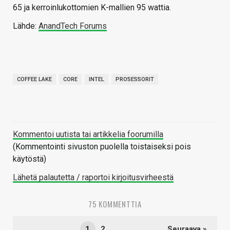
65 ja kerroinlukottomien K-mallien 95 wattia.
Lähde:
AnandTech Forums
COFFEE LAKE
CORE
INTEL
PROSESSORIT
Kommentoi uutista tai artikkelia foorumilla
(Kommentointi sivuston puolella toistaiseksi pois
käytöstä)
Lähetä palautetta / raportoi kirjoitusvirheestä
75 KOMMENTTIA
1
2
Seuraava »