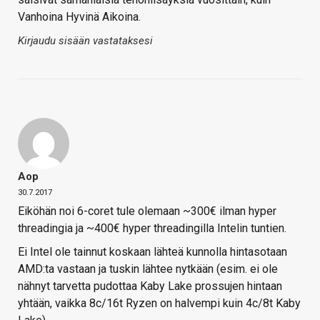
Vanhoina Hyvinä Aikoina.
Kirjaudu sisään vastataksesi
Aop
30.7.2017
Eiköhän noi 6-coret tule olemaan ~300€ ilman hyper
threadingia ja ~400€ hyper threadingilla Intelin tuntien.
Ei Intel ole tainnut koskaan lähteä kunnolla hintasotaan
AMD:ta vastaan ja tuskin lähtee nytkään (esim. ei ole
nähnyt tarvetta pudottaa Kaby Lake prossujen hintaan
yhtään, vaikka 8c/16t Ryzen on halvempi kuin 4c/8t Kaby