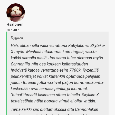
Hsalonen
30.7.2017
Dygaza
Häh, olihan sillä väliä verrattuna Kabylake vs Skylake-
X myös. Meshillä hitaammat kuin ringillä, vaikka
kaikki samalla diellä. Jos sama tulee olemaan myös
Cannonilla, niin osa korkean kellotaajuuden
hyödystä katoaa verrattuna esim 7700k. Ryzenillä
pelinkehittäjät voivat kuitenkin optimoida pelejään
jolloin threadit jotka vaativat paljon kommunikointia
keskenään ovat samalla piirillä, ja isommat,
"hitaat"threadit lasketaan sitten toisella. Skylake-X
testeissähän näitä nopeita ytimiä ei ollut yhtään.
Tämä kaikki siis olettamuksella että Cannonlaken