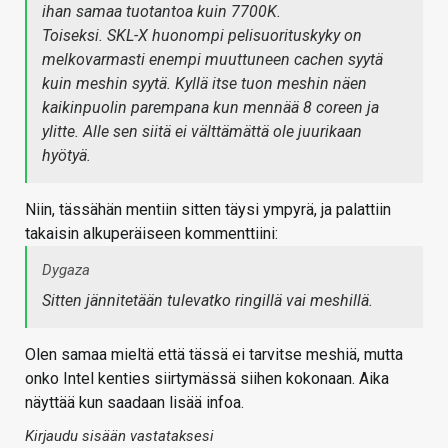
ihan samaa tuotantoa kuin 7700K.
Toiseksi. SKL-X huonompi pelisuorituskyky on
melkovarmasti enempi muuttuneen cachen syytä
kuin meshin syytä. Kyllä itse tuon meshin näen
kaikinpuolin parempana kun mennää 8 coreen ja
ylitte. Alle sen siitä ei välttämättä ole juurikaan
hyötyä.
Niin, tässähän mentiin sitten täysi ympyrä, ja palattiin
takaisin alkuperäiseen kommenttiini:
Dygaza
Sitten jännitetään tulevatko ringillä vai meshillä.
Olen samaa mieltä että tässä ei tarvitse meshiä, mutta
onko Intel kenties siirtymässä siihen kokonaan. Aika
näyttää kun saadaan lisää infoa.
Kirjaudu sisään vastataksesi