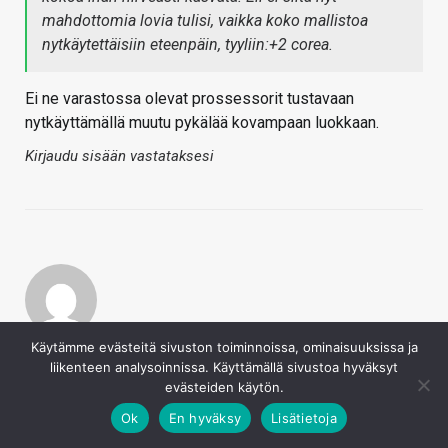
mahdottomia lovia tulisi, vaikka koko mallistoa
nytkäytettäisiin eteenpäin, tyyliin:+2 corea.
Ei ne varastossa olevat prossessorit tustavaan
nytkäyttämällä muutu pykälää kovampaan luokkaan.
Kirjaudu sisään vastataksesi
Griffin
Käytämme evästeitä sivuston toiminnoissa, ominaisuuksissa ja
liikenteen analysoinnissa. Käyttämällä sivustoa hyväksyt
31.7.2017
evästeiden käytön.
IcePen
Ok
En hyväksy
Lisätietoja
Ei ne varastossa olevat prossessorit tustavaan