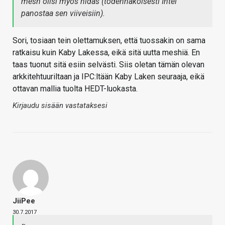
mesh olisi myös hidas (todennäköisesti Intel
panostaa sen viiveisiin).
Sori, tosiaan tein olettamuksen, että tuossakin on sama
ratkaisu kuin Kaby Lakessa, eikä sitä uutta meshiä. En
taas tuonut sitä esiin selvästi. Siis oletan tämän olevan
arkkitehtuuriltaan ja IPC:ltään Kaby Laken seuraaja, eikä
ottavan mallia tuolta HEDT-luokasta.
Kirjaudu sisään vastataksesi
JiiPee
30.7.2017