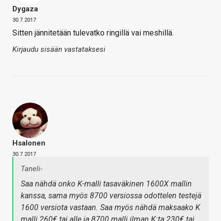
Dygaza
30.7.2017
Sitten jännitetään tulevatko ringillä vai meshillä.
Kirjaudu sisään vastataksesi
Hsalonen
30.7.2017
Taneli-
Saa nähdä onko K-malli tasaväkinen 1600X mallin
kanssa, sama myös 8700 versiossa odottelen testejä
1600 versiota vastaan. Saa myös nähdä maksaako K
malli 260€ tai alle ja 8700 malli ilman K:ta 230€ tai