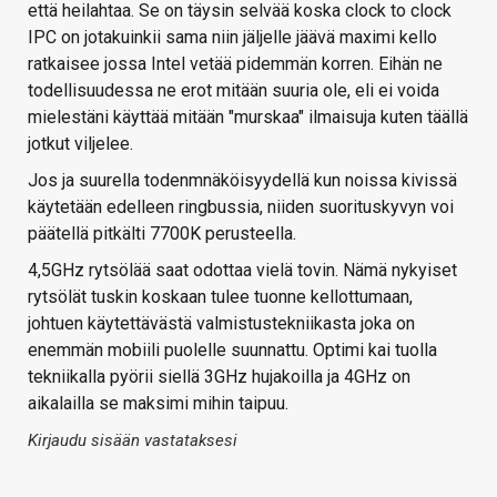
että heilahtaa. Se on täysin selvää koska clock to clock
IPC on jotakuinkii sama niin jäljelle jäävä maximi kello
ratkaisee jossa Intel vetää pidemmän korren. Eihän ne
todellisuudessa ne erot mitään suuria ole, eli ei voida
mielestäni käyttää mitään "murskaa" ilmaisuja kuten täällä
jotkut viljelee.
Jos ja suurella todenmnäköisyydellä kun noissa kivissä
käytetään edelleen ringbussia, niiden suorituskyvyn voi
päätellä pitkälti 7700K perusteella.
4,5GHz rytsölää saat odottaa vielä tovin. Nämä nykyiset
rytsölät tuskin koskaan tulee tuonne kellottumaan,
johtuen käytettävästä valmistustekniikasta joka on
enemmän mobiili puolelle suunnattu. Optimi kai tuolla
tekniikalla pyörii siellä 3GHz hujakoilla ja 4GHz on
aikalailla se maksimi mihin taipuu.
Kirjaudu sisään vastataksesi