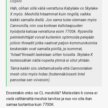
Dygaza
Häh, olihan sillä väliä verrattuna Kabylake vs Skylake-
X myös. Meshillä hitaammat kuin ringillä, vaikka
kaikki samalla diellä. Jos sama tulee olemaan myös
Cannonilla, niin osa korkean kellotaajuuden
hyödystä katoaa verrattuna esim 7700k. Ryzenillä
pelinkehittäjät voivat kuitenkin optimoida pelejään
jolloin threadit jotka vaativat paljon kommunikointia
keskenään ovat samalla piirillä, ja isommat,
"hitaat"threadit lasketaan sitten toisella. Skylake-X
testeissähän näitä nopeita ytimiä ei ollut yhtään.
Tämä kaikki siis olettamuksella että Cannonlaken
mesh olisi myös hidas (todennäköisesti Intel
panostaa sen viiveisiin).
Ensinnäkin onko se CL meshillä? Mielestäni 6 corea ei
vielä välttämättä meshiä tarvitse ja nuo voi olla ihan
samaa tuotantoa kuin 7700K.