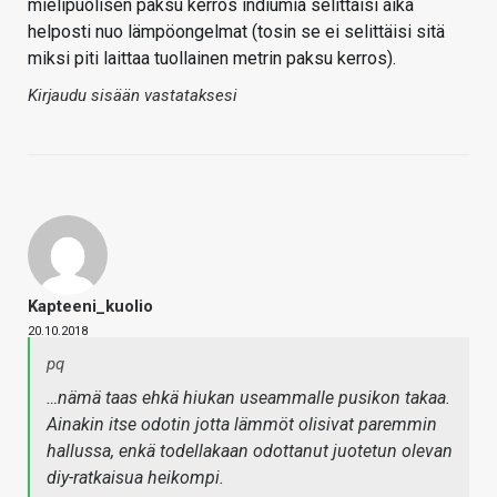
mielipuolisen paksu kerros indiumia selittäisi aika
helposti nuo lämpöongelmat (tosin se ei selittäisi sitä
miksi piti laittaa tuollainen metrin paksu kerros).
Kirjaudu sisään vastataksesi
Kapteeni_kuolio
20.10.2018
pq
…nämä taas ehkä hiukan useammalle pusikon takaa.
Ainakin itse odotin jotta lämmöt olisivat paremmin
hallussa, enkä todellakaan odottanut juotetun olevan
diy-ratkaisua heikompi.