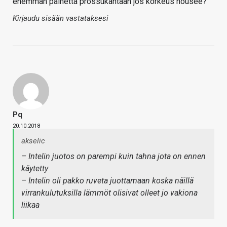
enemmän painetta prossukantaan jos korkeus nousee?
Kirjaudu sisään vastataksesi
Pq
20.10.2018
akselic
– Intelin juotos on parempi kuin tahna jota on ennen
käytetty
– Intelin oli pakko ruveta juottamaan koska näillä
virrankulutuksilla lämmöt olisivat olleet jo vakiona
liikaa