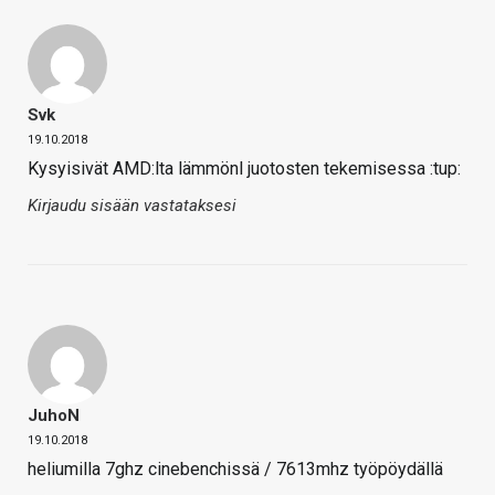
Svk
19.10.2018
Kysyisivät AMD:lta lämmönl juotosten tekemisessa :tup:
Kirjaudu sisään vastataksesi
JuhoN
19.10.2018
heliumilla 7ghz cinebenchissä / 7613mhz työpöydällä