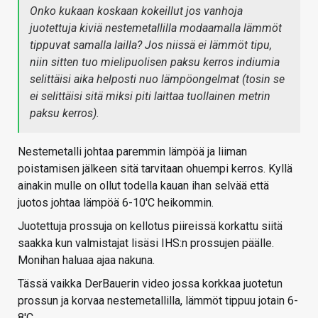
Onko kukaan koskaan kokeillut jos vanhoja
juotettuja kiviä nestemetallilla modaamalla lämmöt
tippuvat samalla lailla? Jos niissä ei lämmöt tipu,
niin sitten tuo mielipuolisen paksu kerros indiumia
selittäisi aika helposti nuo lämpöongelmat (tosin se
ei selittäisi sitä miksi piti laittaa tuollainen metrin
paksu kerros).
Nestemetalli johtaa paremmin lämpöä ja liiman
poistamisen jälkeen sitä tarvitaan ohuempi kerros. Kyllä
ainakin mulle on ollut todella kauan ihan selvää että
juotos johtaa lämpöä 6-10'C heikommin.
Juotettuja prossuja on kellotus piireissä korkattu siitä
saakka kun valmistajat lisäsi IHS:n prossujen päälle.
Monihan haluaa ajaa nakuna.
Tässä vaikka DerBauerin video jossa korkkaa juotetun
prossun ja korvaa nestemetallilla, lämmöt tippuu jotain 6-
8'C.