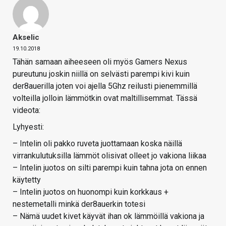
Akselic
19.10.2018
Tähän samaan aiheeseen oli myös Gamers Nexus
pureutunu joskin niillä on selvästi parempi kivi kuin
der8auerilla joten voi ajella 5Ghz reilusti pienemmillä
volteilla jolloin lämmötkin ovat maltillisemmat. Tässä
videota:
Lyhyesti:
– Intelin oli pakko ruveta juottamaan koska näillä
virrankulutuksilla lämmöt olisivat olleet jo vakiona liikaa
– Intelin juotos on silti parempi kuin tahna jota on ennen
käytetty
– Intelin juotos on huonompi kuin korkkaus +
nestemetalli minkä der8auerkin totesi
– Nämä uudet kivet käyvät ihan ok lämmöillä vakiona ja