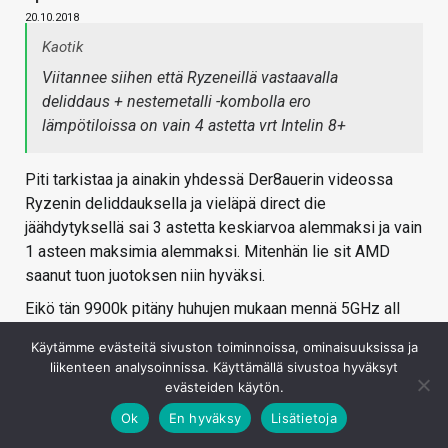
20.10.2018
Kaotik
Viitannee siihen että Ryzeneillä vastaavalla
deliddaus + nestemetalli -kombolla ero
lämpötiloissa on vain 4 astetta vrt Intelin 8+
Piti tarkistaa ja ainakin yhdessä Der8auerin videossa
Ryzenin deliddauksella ja vieläpä direct die
jäähdytyksellä sai 3 astetta keskiarvoa alemmaksi ja vain
1 asteen maksimia alemmaksi. Mitenhän lie sit AMD
saanut tuon juotoksen niin hyväksi.
Eikö tän 9900k pitäny huhujen mukaan mennä 5GHz all
core helposti ilmalla ja 5.5 vedellä?
Käytämme evästeitä sivuston toiminnoissa, ominaisuuksissa ja
Kirjaudu sisään vastataksesi
liikenteen analysoinnissa. Käyttämällä sivustoa hyväksyt
evästeiden käytön.
Ok
En hyväksy
Lisätietoja