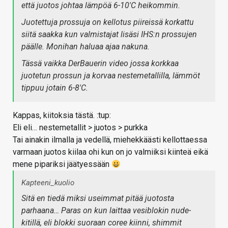
että juotos johtaa lämpöä 6-10'C heikommin.
Juotettuja prossuja on kellotus piireissä korkattu
siitä saakka kun valmistajat lisäsi IHS:n prossujen
päälle. Monihan haluaa ajaa nakuna.
Tässä vaikka DerBauerin video jossa korkkaa
juotetun prossun ja korvaa nestemetallilla, lämmöt
tippuu jotain 6-8'C.
Kappas, kiitoksia tästä. :tup:
Eli eli… nestemetallit > juotos > purkka
Tai ainakin ilmalla ja vedellä, miehekkäästi kellottaessa
varmaan juotos kiilaa ohi kun on jo valmiiksi kiinteä eikä
mene pipariksi jäätyessään
Kapteeni_kuolio
Sitä en tiedä miksi useimmat pitää juotosta
parhaana… Paras on kun laittaa vesiblokin nude-
kitillä, eli blokki suoraan coree kiinni, shimmit