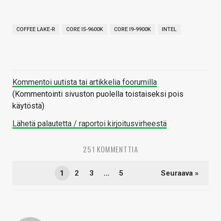
COFFEE LAKE-R
CORE I5-9600K
CORE I9-9900K
INTEL
Kommentoi uutista tai artikkelia foorumilla
(Kommentointi sivuston puolella toistaiseksi pois
käytöstä)
Lähetä palautetta / raportoi kirjoitusvirheestä
251 KOMMENTTIA
1
2
3
…
5
Seuraava »