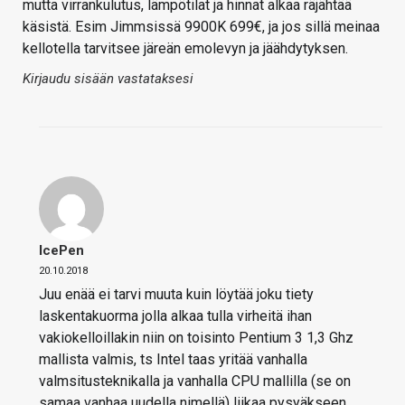
mutta virrankulutus, lämpötilat ja hinnat alkaa räjähtää
käsistä. Esim Jimmsissä 9900K 699€, ja jos sillä meinaa
kellotella tarvitsee järeän emolevyn ja jäähdytyksen.
Kirjaudu sisään vastataksesi
IcePen
20.10.2018
Juu enää ei tarvi muuta kuin löytää joku tiety
laskentakuorma jolla alkaa tulla virheitä ihan
vakiokelloillakin niin on toisinto Pentium 3 1,3 Ghz
mallista valmis, ts Intel taas yritää vanhalla
valmsitusteknikalla ja vanhalla CPU mallilla (se on
samaa vanhaa uudella nimellä) liikaa pysyäkseen