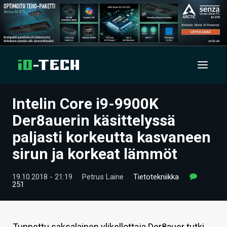
Intelin Core i9-9900K
UUTISET
Der8auerin käsittelyssä
ARTIKKELIT
paljasti korkeutta kasvaneen
sirun ja korkeat lämmöt
VIDEOT
TECHBBS
19.10.2018 - 21:19
Petrus Laine
Tietotekniikka
251
TIETOA
HINTA.FI
Tunnettu saksalainen ylikellottaja Der8auer tutki