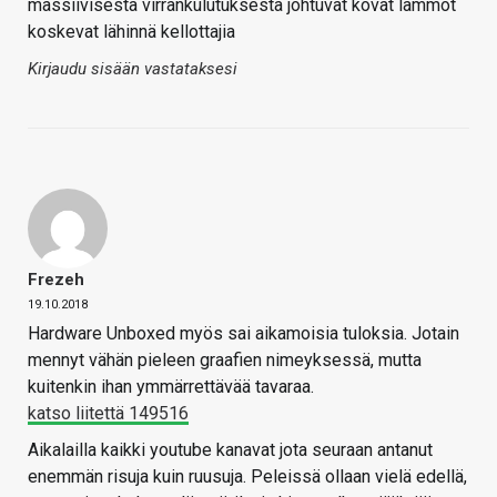
massiivisesta virrankulutuksesta johtuvat kovat lämmöt
koskevat lähinnä kellottajia
Kirjaudu sisään vastataksesi
Frezeh
19.10.2018
Hardware Unboxed myös sai aikamoisia tuloksia. Jotain
mennyt vähän pieleen graafien nimeyksessä, mutta
kuitenkin ihan ymmärrettävää tavaraa.
katso liitettä 149516
Aikalailla kaikki youtube kanavat jota seuraan antanut
enemmän risuja kuin ruusuja. Peleissä ollaan vielä edellä,