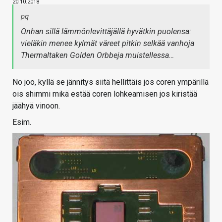
20.10.2018
pq
Onhan sillä lämmönlevittäjällä hyvätkin puolensa:
vieläkin menee kylmät väreet pitkin selkää vanhoja
Thermaltaken Golden Orbbeja muistellessa…
No joo, kyllä se jännitys siitä hellittäis jos coren ympärillä
ois shimmi mikä estää coren lohkeamisen jos kiristää
jäähyä vinoon.
Esim.