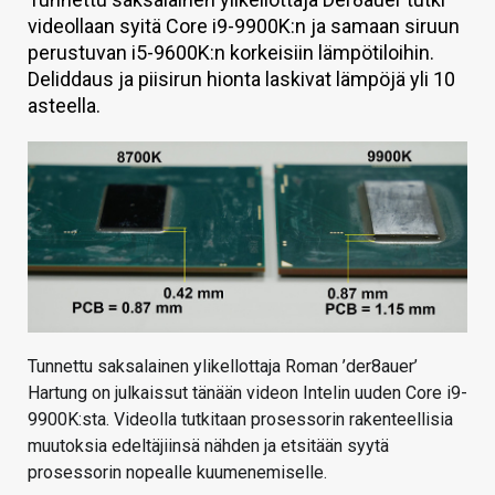
videollaan syitä Core i9-9900K:n ja samaan siruun
KAUPPA
perustuvan i5-9600K:n korkeisiin lämpötiloihin.
VAIHDA TEEMA
Deliddaus ja piisirun hionta laskivat lämpöjä yli 10
asteella.
HAKU
Tunnettu saksalainen ylikellottaja Roman ’der8auer’
Hartung on julkaissut tänään videon Intelin uuden Core i9-
9900K:sta. Videolla tutkitaan prosessorin rakenteellisia
muutoksia edeltäjiinsä nähden ja etsitään syytä
prosessorin nopealle kuumenemiselle.