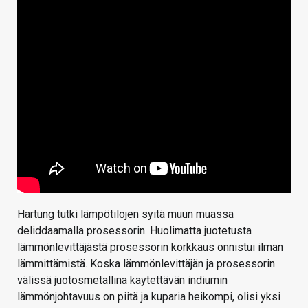
Hartung tutki lämpötilojen syitä muun muassa
deliddaamalla prosessorin. Huolimatta juotetusta
lämmönlevittäjästä prosessorin korkkaus onnistui ilman
lämmittämistä. Koska lämmönlevittäjän ja prosessorin
välissä juotosmetallina käytettävän indiumin
lämmönjohtavuus on piitä ja kuparia heikompi, olisi yksi