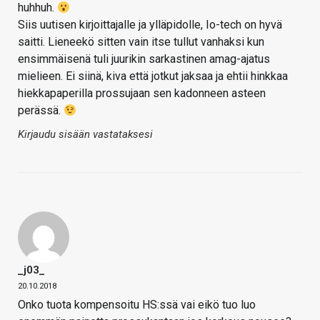
huhhuh.
Siis uutisen kirjoittajalle ja ylläpidolle, Io-tech on hyvä
saitti. Lieneekö sitten vain itse tullut vanhaksi kun
ensimmäisenä tuli juurikin sarkastinen amag-ajatus
mielieen. Ei siinä, kiva että jotkut jaksaa ja ehtii hinkkaa
hiekkapaperilla prossujaan sen kadonneen asteen
perässä.
Kirjaudu sisään vastataksesi
_j03_
20.10.2018
Onko tuota kompensoitu HS:ssä vai eikö tuo luo