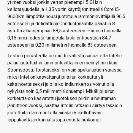
ytimen vuoksi jonkin verran pienempi. 5 GHz:n
kellotaajuudella ja 1,35 voltin käyttöjännitteellä Core i5-
9600K:n lämpötila nousi juotetulla lämmönlevittäjällä 96,5
asteeseen ja delidattuna Conductonautilla päästiin 8
astetta alhaisempaan 88,5 asteeseen. Piisirua hiomalla
0,15 mm:n edestä lämpötila laski entisestään 84,7
asteeseen ja 0,20 millimetrin hionnalla 83 asteeseen.
Testien perusteella on siis turvallista sanoa, että Intelin
paluu juotettuihin lämmönlevittäjiin ei mennyt niin kuin
Strömsössä. Toistaiseksi on vain spekulaation varassa,
miksi Intel on kasvattanut piisirun korkeutta yli
kaksinkertaiseksi ja olisiko indiumkerros voinut olla
nykyistä noin 0,5 millimetriä ohuempi. Mikäli piisirun
korkeutta on kasvatettu juotoksen piiriin aiheuttaman
jännitteen vuoksi, saattaa Intelin ratkaisu siirtyä takaisin
juotettuihin lämmönl olla ainakin ylikellottavan
loppukäyttäjän kannalta jopa entistä heikompi.