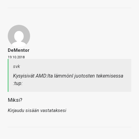
DeMentor
19.10.2018
svk
Kysyisivät AMD:lta lämmönl juotosten tekemisessa
:tup:
Miksi?
Kirjaudu sisään vastataksesi