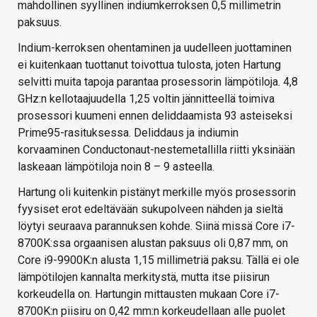
mahdollinen syyllinen indiumkerroksen 0,5 millimetrin
paksuus.
Indium-kerroksen ohentaminen ja uudelleen juottaminen
ei kuitenkaan tuottanut toivottua tulosta, joten Hartung
selvitti muita tapoja parantaa prosessorin lämpötiloja. 4,8
GHz:n kellotaajuudella 1,25 voltin jännitteellä toimiva
prosessori kuumeni ennen deliddaamista 93 asteiseksi
Prime95-rasituksessa. Deliddaus ja indiumin
korvaaminen Conductonaut-nestemetallilla riitti yksinään
laskeaan lämpötiloja noin 8 – 9 asteella.
Hartung oli kuitenkin pistänyt merkille myös prosessorin
fyysiset erot edeltävään sukupolveen nähden ja sieltä
löytyi seuraava parannuksen kohde. Siinä missä Core i7-
8700K:ssa orgaanisen alustan paksuus oli 0,87 mm, on
Core i9-9900K:n alusta 1,15 millimetriä paksu. Tällä ei ole
lämpötilojen kannalta merkitystä, mutta itse piisirun
korkeudella on. Hartungin mittausten mukaan Core i7-
8700K:n piisiru on 0,42 mm:n korkeudellaan alle puolet