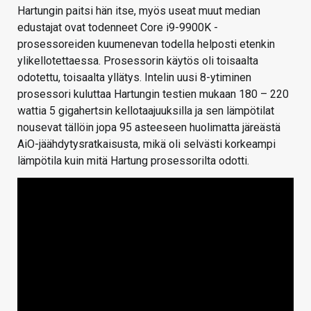
Hartungin paitsi hän itse, myös useat muut median
edustajat ovat todenneet Core i9-9900K -
prosessoreiden kuumenevan todella helposti etenkin
ylikellotettaessa. Prosessorin käytös oli toisaalta
odotettu, toisaalta yllätys. Intelin uusi 8-ytiminen
prosessori kuluttaa Hartungin testien mukaan 180 – 220
wattia 5 gigahertsin kellotaajuuksilla ja sen lämpötilat
nousevat tällöin jopa 95 asteeseen huolimatta järeästä
AiO-jäähdytysratkaisusta, mikä oli selvästi korkeampi
lämpötila kuin mitä Hartung prosessorilta odotti.