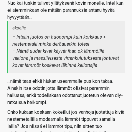
Nuo kai tuskin tulivat yllätyksenä kovin monelle, Intel kun
ei aiemminkaan ole mitään parannuksia antanu hyvää
hyvyyttään…
akselic
– Intelin juotos on huonompi kuin korkkaus +
nestemetalli minkä der8auerkin totesi
– Nämä uudet kivet käyvät ihan ok lämmöillä
vakiona ja massiivisesta virrankulutuksesta johtuvat
kovat lämmöt koskevat lähinnä kellottajia
…nämä taas ehkä hiukan useammalle pusikon takaa.
Ainakin itse odotin jotta lämmöt olisivat paremmin
hallussa, enkä todellakaan odottanut juotetun olevan diy-
ratkaisua heikompi.
Onko kukaan koskaan kokeillut jos vanhoja juotettuja kiviä
nestemetallilla modaamalla lämmöt tippuvat samalla
lailla? Jos niissä ei lämmöt tipu, niin sitten tuo