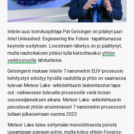
Intelin uusi toimitusjohtaja Pat Gelsinger on pitänyt juuri
Intel Unleashed: Engineering the Future -tapahtumassa
keynote-esityksen. Livestream-lähetys on jo päättynyt,
mutta nauhoituksen pitäisi tulla katsottavaksi
yhtiön
verkkosivuille
lähitunteina.
Gelsingerin mukaan Intelin 7 nanometrin EUV-prosessin
kehitystyö edistyy hyvällä vauhdilla ja yhtiö on saamassa
tulevan Meteor Lake -arkkitehtuurin laskentasirun tape
out -vaiheeseen tulevalle prosessille vielä toisen
vuosineljänneksen aikana. Meteor Lake -arkkitehtuuriin
perustuvat yhtiön ensimmäiset 7 nanometrin prosessorit
tullaan julkaisemaan vuonna 2023.
Meteor Lake tulee siirtymään monoliittisesta piiristä
useampaan pieneen piiriin, mutta kiitos yhtiön Foveros-