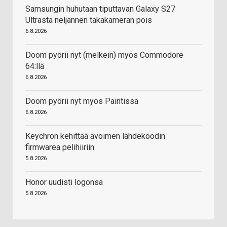
Samsungin huhutaan tiputtavan Galaxy S27
Ultrasta neljännen takakameran pois
6.8.2026
Doom pyörii nyt (melkein) myös Commodore
64:llä
6.8.2026
Doom pyörii nyt myös Paintissa
6.8.2026
Keychron kehittää avoimen lähdekoodin
firmwarea pelihiiriin
5.8.2026
Honor uudisti logonsa
5.8.2026