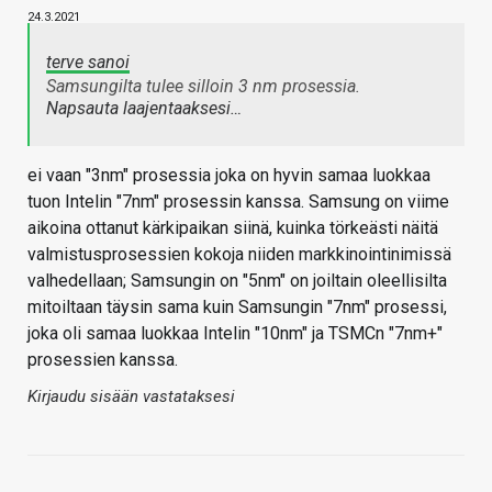
24.3.2021
terve sanoi
Samsungilta tulee silloin 3 nm prosessia.
Napsauta laajentaaksesi…
ei vaan "3nm" prosessia joka on hyvin samaa luokkaa
tuon Intelin "7nm" prosessin kanssa. Samsung on viime
aikoina ottanut kärkipaikan siinä, kuinka törkeästi näitä
valmistusprosessien kokoja niiden markkinointinimissä
valhedellaan; Samsungin on "5nm" on joiltain oleellisilta
mitoiltaan täysin sama kuin Samsungin "7nm" prosessi,
joka oli samaa luokkaa Intelin "10nm" ja TSMCn "7nm+"
prosessien kanssa.
Kirjaudu sisään vastataksesi