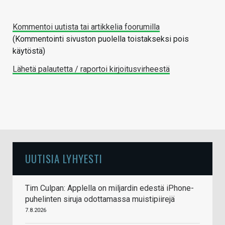
Kommentoi uutista tai artikkelia foorumilla
(Kommentointi sivuston puolella toistakseksi pois
käytöstä)
Lähetä palautetta / raportoi kirjoitusvirheestä
UUTISIA LYHYESTI
Tim Culpan: Applella on miljardin edestä iPhone-
puhelinten siruja odottamassa muistipiirejä
7.8.2026