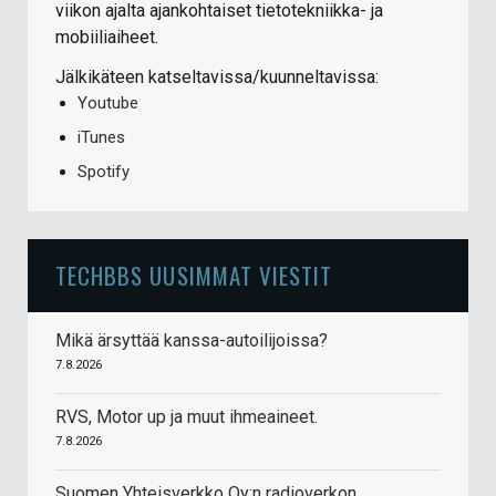
viikon ajalta ajankohtaiset tietotekniikka- ja
mobiiliaiheet.
Jälkikäteen katseltavissa/kuunneltavissa:
Youtube
iTunes
Spotify
TECHBBS UUSIMMAT VIESTIT
Mikä ärsyttää kanssa-autoilijoissa?
7.8.2026
RVS, Motor up ja muut ihmeaineet.
7.8.2026
Suomen Yhteisverkko Oy:n radioverkon