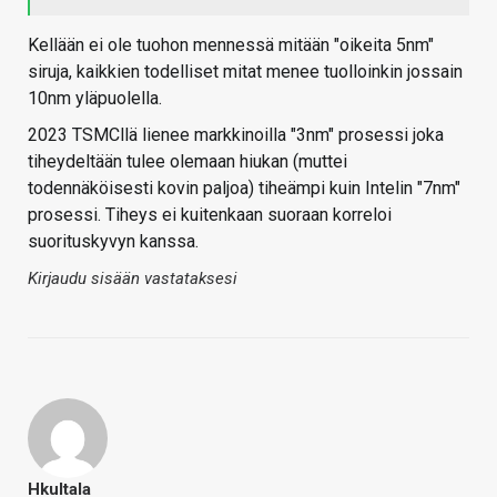
Kellään ei ole tuohon mennessä mitään "oikeita 5nm"
siruja, kaikkien todelliset mitat menee tuolloinkin jossain
10nm yläpuolella.
2023 TSMCllä lienee markkinoilla "3nm" prosessi joka
tiheydeltään tulee olemaan hiukan (muttei
todennäköisesti kovin paljoa) tiheämpi kuin Intelin "7nm"
prosessi. Tiheys ei kuitenkaan suoraan korreloi
suorituskyvyn kanssa.
Kirjaudu sisään vastataksesi
Hkultala