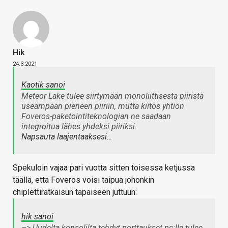
Hik
24.3.2021
Kaotik sanoi
Meteor Lake tulee siirtymään monoliittisesta piiristä
useampaan pieneen piiriin, mutta kiitos yhtiön
Foveros-paketointiteknologian ne saadaan
integroitua lähes yhdeksi piiriksi.
Napsauta laajentaaksesi…
Spekuloin vajaa pari vuotta sitten toisessa ketjussa
täällä, että Foveros voisi taipua johonkin
chiplettiratkaisun tapaiseen juttuun:
hik sanoi
–> Uudelta konsolilta tehdyt porttaukset pc:lle tulee