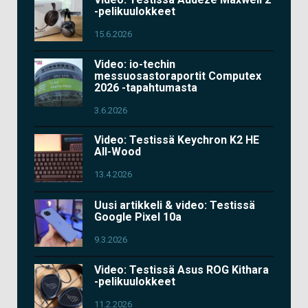
-pelikuulokkeet
15.6.2026
Video: io-techin
messuosastoraportit Computex
2026 -tapahtumasta
3.6.2026
Video: Testissä Keychron K2 HE
All-Wood
13.4.2026
Uusi artikkeli & video: Testissä
Google Pixel 10a
9.3.2026
Video: Testissä Asus ROG Kithara
-pelikuulokkeet
11.2.2026