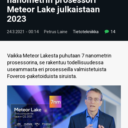
ARTIKKELIT
Meteor Lake julkaistaan
2023
VIDEOT
TECHBBS
24.3.2021 - 00:14
Petrus Laine
Tietotekniikka
14
TIETOA
HINTA.FI
Vaikka Meteor Lakesta puhutaan 7 nanometrin
prosessorina, se rakentuu todellisuudessa
KAUPPA
useammasta eri prosesseilla valmistetuista
Foveros-paketoiduista siruista.
VAIHDA TEEMA
HAKU