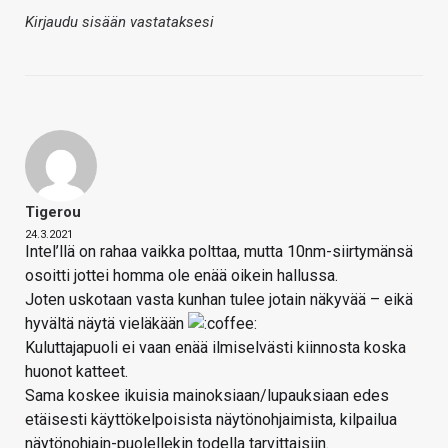
Kirjaudu sisään vastataksesi
Tigerou
24.3.2021
Intel’llä on rahaa vaikka polttaa, mutta 10nm-siirtymänsä
osoitti jottei homma ole enää oikein hallussa.
Joten uskotaan vasta kunhan tulee jotain näkyvää – eikä
hyvältä näytä vieläkään
Kuluttajapuoli ei vaan enää ilmiselvästi kiinnosta koska
huonot katteet.
Sama koskee ikuisia mainoksiaan/lupauksiaan edes
etäisesti käyttökelpoisista näytönohjaimista, kilpailua
näytönohjain-puolellekin todella tarvittaisiin.