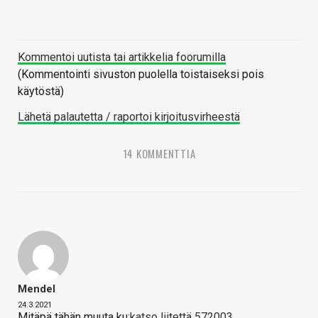
Kommentoi uutista tai artikkelia foorumilla
(Kommentointi sivuston puolella toistaiseksi pois
käytöstä)
Lähetä palautetta / raportoi kirjoitusvirheestä
14 KOMMENTTIA
Mendel
24.3.2021
Mitäpä tähän muuta ku:
katso liitettä 572003