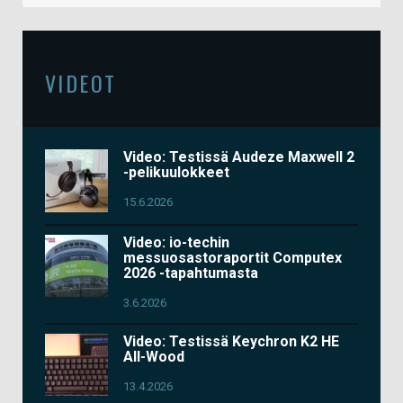
VIDEOT
Video: Testissä Audeze Maxwell 2
-pelikuulokkeet
15.6.2026
Video: io-techin
messuosastoraportit Computex
2026 -tapahtumasta
3.6.2026
Video: Testissä Keychron K2 HE
All-Wood
13.4.2026