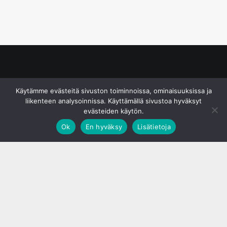
© S&J Media Oy
Käytämme evästeitä sivuston toiminnoissa, ominaisuuksissa ja
liikenteen analysoinnissa. Käyttämällä sivustoa hyväksyt
evästeiden käytön.
Ok
En hyväksy
Lisätietoja
;