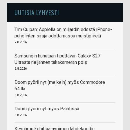
UUTISIA LYHYESTI
Tim Culpan: Applella on miljardin edestä iPhone-
puhelinten siruja odottamassa muistipiirejä
7.8.2026
Samsungin huhutaan tiputtavan Galaxy S27
Ultrasta neljännen takakameran pois
6.8.2026
Doom pyörii nyt (melkein) myös Commodore
64:llä
6.8.2026
Doom pyörii nyt myös Paintissa
6.8.2026
Keychron kehittää avoimen lähdekoodin