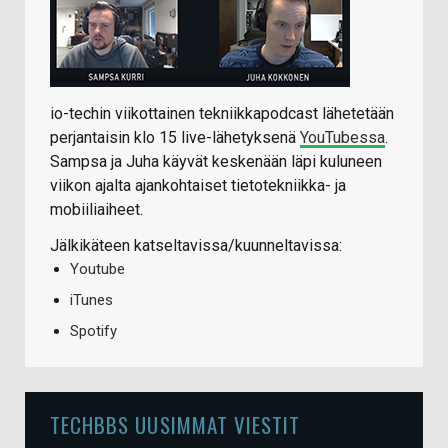
io-techin viikottainen tekniikkapodcast lähetetään
perjantaisin klo 15 live-lähetyksenä
YouTubessa
.
Sampsa ja Juha käyvät keskenään läpi kuluneen
viikon ajalta ajankohtaiset tietotekniikka- ja
mobiiliaiheet.
Jälkikäteen katseltavissa/kuunneltavissa:
Youtube
iTunes
Spotify
TECHBBS UUSIMMAT VIESTIT