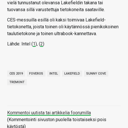
vielä tunnustanut olevansa Lakefieldin takana tai
tuovansa sillä varustettuja tietokoneita saataville.
CES-messuilla esillä oli kaksi toimivaa Lakefield-
tietokonetta, joista toinen oli käytännössä pienikokoinen
taulutietokone ja toinen ultrabook-kannettava.
Lähde: Intel (
1
), (
2
)
CES 2019
FOVEROS
INTEL
LAKEFIELD
SUNNY COVE
TREMONT
Kommentoi uutista tai artikkelia foorumilla
(Kommentointi sivuston puolella toistaiseksi pois
käytöstä)