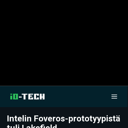
Intelin Foveros-prototyypistä
UUTISET
tuli Lakefield