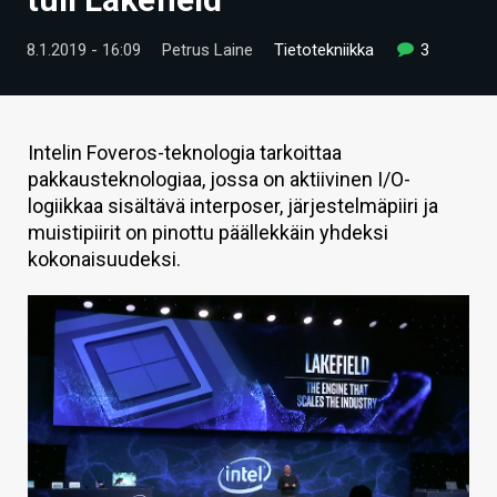
ARTIKKELIT
8.1.2019 - 16:09
Petrus Laine
Tietotekniikka
3
VIDEOT
TECHBBS
Intelin Foveros-teknologia tarkoittaa
TIETOA
pakkausteknologiaa, jossa on aktiivinen I/O-
logiikkaa sisältävä interposer, järjestelmäpiiri ja
HINTA.FI
muistipiirit on pinottu päällekkäin yhdeksi
kokonaisuudeksi.
KAUPPA
VAIHDA TEEMA
HAKU