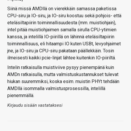
Siinä missä AMDllä on vierekkäin samassa paketissa
CPU-siru ja IO-siru, ja IO-siru koostuu sekä pohjois- että
eteläsiltapiirin toiminnallisuudesta (mm. muistiohjain),
intel pitää muistiohjaimen samalla sirulla CPU-ytimien
kanssa, ja intelillä IO-piirillä on lähinnä eteläsiltapiirin
toiminnallisuus, eli hitaampi IO kuten USBt, levyohjaimet
jne, ja IO-siru ja CPU-siru pakataan päällekkäin. Tosin
ilmeisesti kaikki pcie-linjat lähtee kuitenkin IO-piiriltä.
Intelin ratkaisulla muistiviive pysyy pienempänä kuin
AMDn ratkaisulla, mutta valmistuskustannukset tulevat
hiukan suuremmiksi, koska esim. muistin PHYt tehdään
AMDllä isommalla valmistusprosessilla, intelillä
pienemmällä.
Kirjaudu sisään vastataksesi