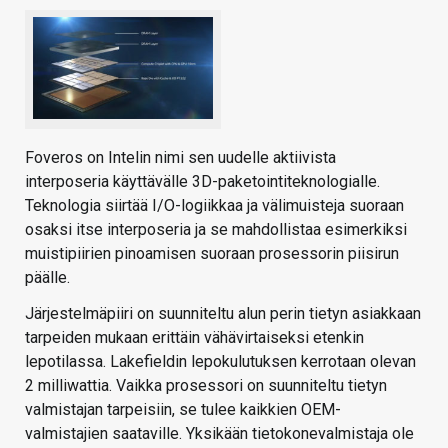
Foveros on Intelin nimi sen uudelle aktiivista
interposeria käyttävälle 3D-paketointiteknologialle.
Teknologia siirtää I/O-logiikkaa ja välimuisteja suoraan
osaksi itse interposeria ja se mahdollistaa esimerkiksi
muistipiirien pinoamisen suoraan prosessorin piisirun
päälle.
Järjestelmäpiiri on suunniteltu alun perin tietyn asiakkaan
tarpeiden mukaan erittäin vähävirtaiseksi etenkin
lepotilassa. Lakefieldin lepokulutuksen kerrotaan olevan
2 milliwattia. Vaikka prosessori on suunniteltu tietyn
valmistajan tarpeisiin, se tulee kaikkien OEM-
valmistajien saataville. Yksikään tietokonevalmistaja ole