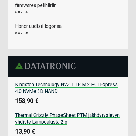
firmwarea pelihiiriin
5.8.2026
Honor uudisti logonsa
5.8.2026
Kingston Technology NV3 1 TB M.2 PCI Express
4.0 NVMe 3D NAND
158,90 €
Thermal Grizzly PhaseSheet PTM jäähdytyslevyn
yhdiste Lämpöalusta 2 g
13,90 €