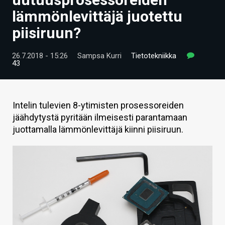
ARTIKKELIT
lämmönlevittäjä juotettu
piisiruun?
VIDEOT
TECHBBS
26.7.2018 - 15:26
Sampsa Kurri
Tietotekniikka
43
TIETOA
HINTA.FI
Intelin tulevien 8-ytimisten prosessoreiden
jäähdytystä pyritään ilmeisesti parantamaan
KAUPPA
juottamalla lämmönlevittäjä kiinni piisiruun.
VAIHDA TEEMA
HAKU