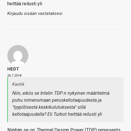
heittää reilusti yli
Kirjaudu sisään vastataksesi
HEDT
26.7.2018
Kaotik
Niin, eikös se Intelin TDP:n nykyinen määritelmä
puhu nimenomaan peruskellotaajuudesta ja
"tyypillisestä keskikulutuksesta" sillä
kellotaajuudella? Eli Turbot heittää reilusti yli
Niinhän se on: Thermal Design Power (TDP) represents