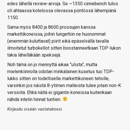
edes lähellä review-arvoja. Se ~1350 cinnebench tulos
oli ahtaassa kotelossa olevassa pöntössä lähempänä
1150.
Sama myös 8400 ja 8600 prossujen kanssa
markettikoneissa, joihin tungettiin ne huonommat
(enemmän kuluttavat) piirit eikä epäselvällä tavalla
ilmoitetut turbokellot sitten boostanneetkaan TDP-lukon
takia lähelläkään speksejä.
Noh tämä on jo mennyttä aikaa ”ulista”, mutta
mielenkiinnolla odotan minkälainen kusetus tuo TDP-
lukko sitten on todelliselle markettikoneen teholle,
varsinkin jos näistä 8-ytimen malleista tulee jotain non-K
versioita. Ehkä näitä ei gigantin koneissa kuitenkaan
nähdä intelin hinnat tuntien.
Kirjaudu sisään vastataksesi