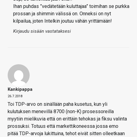
Ihan puhdas ”vedätetään kuluttajaa” toimihan se purkka
prossan ja shimmin välissä on. Onneksi on nyt
kilpailua, joten Intelkin joutuu vähän yrittämään!
Kirjaudu sisään vastataksesi
Kankipappa
26.7.2018
Toi TDP-arvo on sinällään paha kusetus, kun yli
kulutuksen menevillä 8700 (non-K) prosessoreilla
myytiin mielikuvia että on erittäin tehokas ja fiksu valinta
prossuksi. Totuus että markettikoneessa jossa emo
pitää TDP-arvoja lukittuina, tehot eivät sitten olleetkaan