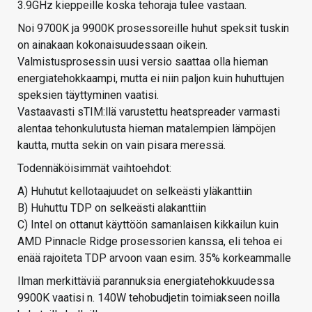
3.9GHz kieppeille koska tehoraja tulee vastaan.
Noi 9700K ja 9900K prosessoreille huhut speksit tuskin
on ainakaan kokonaisuudessaan oikein.
Valmistusprosessin uusi versio saattaa olla hieman
energiatehokkaampi, mutta ei niin paljon kuin huhuttujen
speksien täyttyminen vaatisi.
Vastaavasti sTIM:llä varustettu heatspreader varmasti
alentaa tehonkulutusta hieman matalempien lämpöjen
kautta, mutta sekin on vain pisara meressä.
Todennäköisimmät vaihtoehdot:
A) Huhutut kellotaajuudet on selkeästi yläkanttiin
B) Huhuttu TDP on selkeästi alakanttiin
C) Intel on ottanut käyttöön samanlaisen kikkailun kuin
AMD Pinnacle Ridge prosessorien kanssa, eli tehoa ei
enää rajoiteta TDP arvoon vaan esim. 35% korkeammalle
Ilman merkittäviä parannuksia energiatehokkuudessa
9900K vaatisi n. 140W tehobudjetin toimiakseen noilla