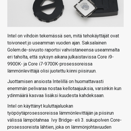
Intel on vihdoin tekemässä sen, mitä tehokäyttäjät ovat
toivoneet jo useamman vuoden ajan. Saksalainen
Golem.de-sivusto raportoi vahvistaneensa useammalta
eri taholta, että syksyn aikana julkaistavissa Core i9-
9900K- ja Core i7-9700K-prosessoreissa
lämmönlevittäjä olisi juotettu kiinni piisiruun.
Juottamisen ansiosta Intelillä on huomattavasti
enemmän pelivaraa nostaa kellotaajuuksia, varsinkin kun
ydinmäärä kasvaa lisäksi kuudesta kahdeksaan.
Intel on käyttänyt kuluttajaluokan
työpöytäprosessoreissa lämmönlevittäjän ja piisirun
välissä lämpötahnaa Ivy Bridge- eli 3. sukupolven Core-
prosessoreista lähtien, joka on lämmönjohtavuuden