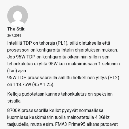
The Stilt
26.7.2018
Intelillä TDP on tehoraja (PL1), sillä oletuksella että
prosessori on konfiguroitu Intelin ohjeistuksen mukaan.
Jos 95W TDP on konfiguroitu oikein niin silloin sen
tehonkulutus ei ylitä 95W kuin maksimissaan 1 sekunnin
(Tau) ajan.
95W TDP prosessoreilla sallittu hetkellinen ylitys (PL2)
on 118.75W (95 * 1.25).
Kelloja pudotetaan kunnes tehonkulutus on speksien
sisällä.
8700K prosessorilla kellot pysyvät normaalissa
kuormissa keskimäärin tuolla mainostetulla 4.3GHz
taajuudella, mutta esim. FMA3 Prime95 aikana putoavat