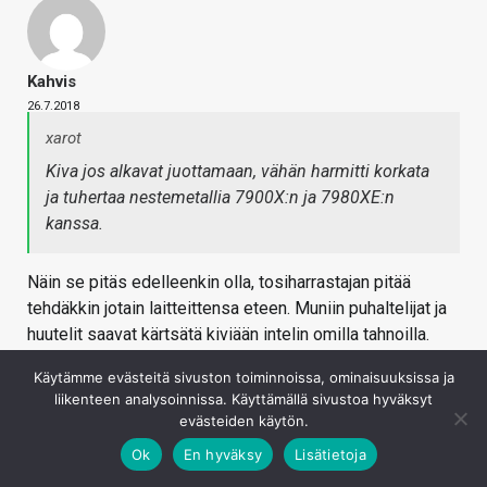
Kahvis
26.7.2018
xarot
Kiva jos alkavat juottamaan, vähän harmitti korkata
ja tuhertaa nestemetallia 7900X:n ja 7980XE:n
kanssa.
Näin se pitäs edelleenkin olla, tosiharrastajan pitää
tehdäkkin jotain laitteittensa eteen. Muniin puhaltelijat ja
huutelit saavat kärtsätä kiviään intelin omilla tahnoilla.
Kirjaudu sisään vastataksesi
Käytämme evästeitä sivuston toiminnoissa, ominaisuuksissa ja
liikenteen analysoinnissa. Käyttämällä sivustoa hyväksyt
evästeiden käytön.
Ok
En hyväksy
Lisätietoja