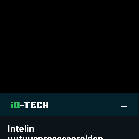
Intelin
UUTISET
uutuusprosessoreiden