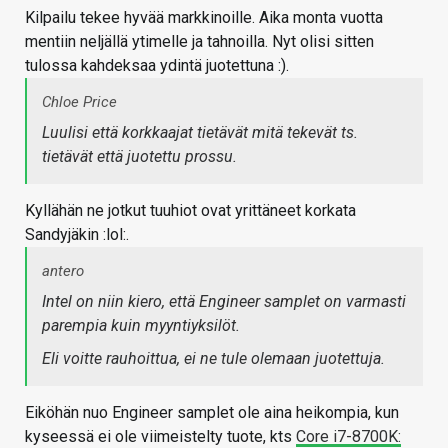
Kilpailu tekee hyvää markkinoille. Aika monta vuotta
mentiin neljällä ytimelle ja tahnoilla. Nyt olisi sitten
tulossa kahdeksaa ydintä juotettuna :).
Chloe Price
Luulisi että korkkaajat tietävät mitä tekevät ts.
tietävät että juotettu prossu.
Kyllähän ne jotkut tuuhiot ovat yrittäneet korkata
Sandyjäkin :lol:.
antero
Intel on niin kiero, että Engineer samplet on varmasti
parempia kuin myyntiyksilöt.
Eli voitte rauhoittua, ei ne tule olemaan juotettuja.
Eiköhän nuo Engineer samplet ole aina heikompia, kun
kyseessä ei ole viimeistelty tuote, kts
Core i7-8700K: