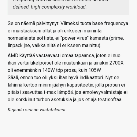
defined, high-complexity workload.
Se on näemä päivittynyt. Viimeksi tuota base frequencya
ei muistaakseni ollut ja oli erikseen maininta
normaaleista softista, ei "power virus" kamasta (prime,
linpack jne, vaikka niitä ei erikseen mainittu).
AMD käyttää vastaavasti omaa tapaansa, joten ei nuo
ihan vertailukelpoiset ole muutenkaan ja ainakin 2700X
oli enemmänkin 140W tdp prosu, kuin 105W.
Sääli, ennen tuo oli yksi ihan hyvä indikaattori. Nyt se
lähinnä kertoo minimijäähyn kapasiteetin, jolla prosun ei
pitäisi saavuttaa t-max lämpöä, jos emolevyvalmistaja ei
ole sorkkinut turbon asetuksia ja jos et aja testisoftaa.
Kirjaudu sisään vastataksesi