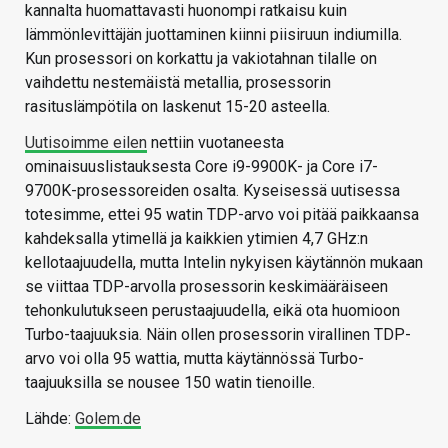
kannalta huomattavasti huonompi ratkaisu kuin
lämmönlevittäjän juottaminen kiinni piisiruun indiumilla.
Kun prosessori on korkattu ja vakiotahnan tilalle on
vaihdettu nestemäistä metallia, prosessorin
rasituslämpötila on laskenut 15-20 asteella.
Uutisoimme eilen
nettiin vuotaneesta
ominaisuuslistauksesta Core i9-9900K- ja Core i7-
9700K-prosessoreiden osalta. Kyseisessä uutisessa
totesimme, ettei 95 watin TDP-arvo voi pitää paikkaansa
kahdeksalla ytimellä ja kaikkien ytimien 4,7 GHz:n
kellotaajuudella, mutta Intelin nykyisen käytännön mukaan
se viittaa TDP-arvolla prosessorin keskimääräiseen
tehonkulutukseen perustaajuudella, eikä ota huomioon
Turbo-taajuuksia. Näin ollen prosessorin virallinen TDP-
arvo voi olla 95 wattia, mutta käytännössä Turbo-
taajuuksilla se nousee 150 watin tienoille.
Lähde:
Golem.de