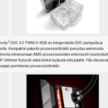
2
ocity
DDC 4.2 PWM D-RGB on integroidulla DDC-pumpulla ja
reille. Kompaktin paketin prosessoriblokki perustuu aiemmista
optimoitu nimenomaan AM5-prosessoreiden erikoisesti muotoillull
4″-liittimet löytyvät sekä blokin kyljestä että päältä. Yllä olevass
sarjan perinteinen prosessoriblokki.