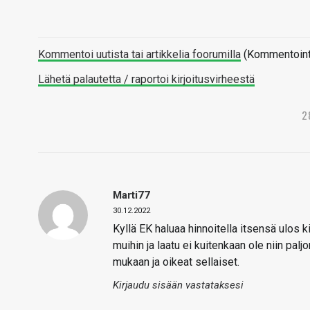
Kommentoi uutista tai artikkelia foorumilla
(Kommentointi 
Lähetä palautetta / raportoi kirjoitusvirheestä
2
Marti77
30.12.2022
Kyllä EK haluaa hinnoitella itsensä ulos k
muihin ja laatu ei kuitenkaan ole niin pal
mukaan ja oikeat sellaiset.
Kirjaudu sisään vastataksesi