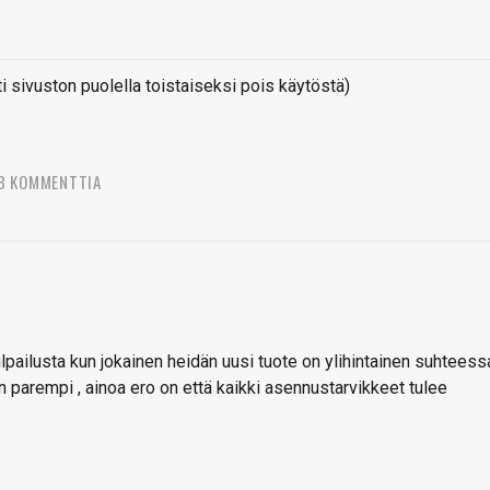
sivuston puolella toistaiseksi pois käytöstä)
8 KOMMENTTIA
ilpailusta kun jokainen heidän uusi tuote on ylihintainen suhteess
jon parempi , ainoa ero on että kaikki asennustarvikkeet tulee