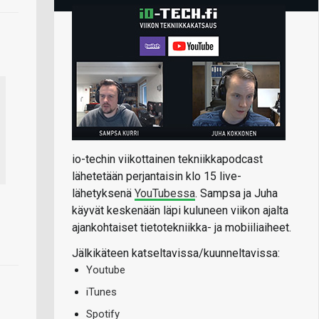
io-techin viikottainen tekniikkapodcast
lähetetään perjantaisin klo 15 live-
lähetyksenä
YouTubessa
. Sampsa ja Juha
käyvät keskenään läpi kuluneen viikon ajalta
ajankohtaiset tietotekniikka- ja mobiiliaiheet.
Jälkikäteen katseltavissa/kuunneltavissa:
Youtube
iTunes
Spotify