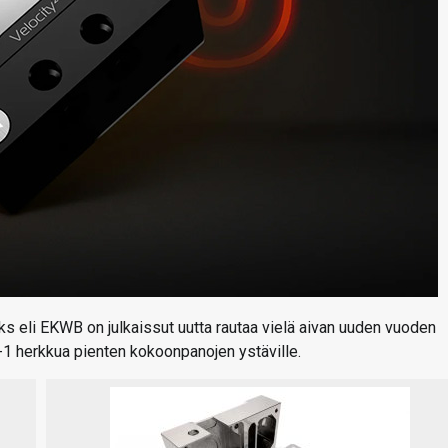
s eli EKWB on julkaissut uutta rautaa vielä aivan uuden vuoden
n-1 herkkua pienten kokoonpanojen ystäville.