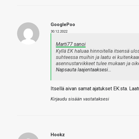
GooglePoo
30.12.2022
Marti77 sanoi
Kyllä EK haluaa hinnoitella itsensä ulo
suhteessa muihin ja laatu ei kuitenkaan
asennustarvikkeet tulee mukaan ja oike
Napsauta laajentaaksesi…
Itsellä aivan samat ajatukset EK:sta. Laat
Kirjaudu sisään vastataksesi
Hookz