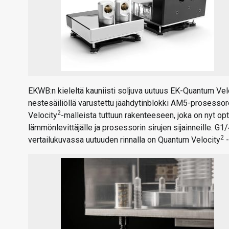
EKWB:n kieleltä kauniisti soljuva uutuus EK-Quantum Vel
nestesäiliöllä varustettu jäähdytinblokki AM5-prosesso
2
Velocity
-malleista tuttuun rakenteeseen, joka on nyt 
lämmönlevittäjälle ja prosessorin sirujen sijainneille. G1/
2
vertailukuvassa uutuuden rinnalla on Quantum Velocity
-