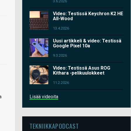
3.6.2026
Video: Testissä Keychron K2 HE
All-Wood
13.4.2026
Uusi artikkeli & video: Testissä
Google Pixel 10a
9.3.2026
Video: Testissä Asus ROG
Kithara -pelikuulokkeet
11.2.2026
Lisää videoita
a
TEKNIIKKAPODCAST