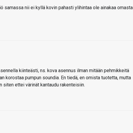
iö samassa nii ei kyllä kovin pahasti ylihintaa ole ainakaa omasta
asennella kiinteästi, ns. kova asennus ilman mitään pehmikkeitä
aan korostaa pumpun soundia. En tiedä, en omista tuotetta, mutta
siten ettei värinät kantaudu rakenteisiin.