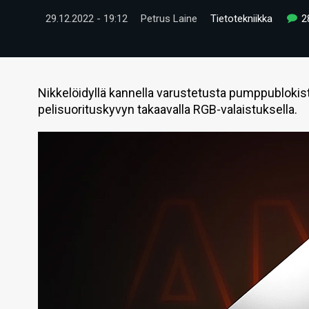
29.12.2022 - 19:12
Petrus Laine
Tietotekniikka
2
Nikkelöidyllä kannella varustetusta pumppublokist
pelisuorituskyvyn takaavalla RGB-valaistuksella.