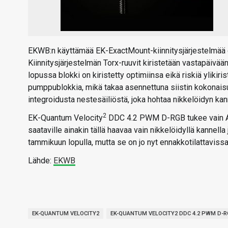
EKWB:n käyttämää EK-ExactMount-kiinnitysjärjestelmää 
Kiinnitysjärjestelmän Torx-ruuvit kiristetään vastapäivään
lopussa blokki on kiristetty optimiinsa eikä riskiä ylikir
pumppublokkia, mikä takaa asennettuna siistin kokonaisuud
integroidusta nestesäiliöstä, joka hohtaa nikkelöidyn kan
2
EK-Quantum Velocity
DDC 4.2 PWM D-RGB tukee vain AM
saataville ainakin tällä haavaa vain nikkelöidyllä kannella
tammikuun lopulla, mutta se on jo nyt ennakkotilattaviss
Lähde:
EKWB
EK-QUANTUM VELOCITY2
EK-QUANTUM VELOCITY2 DDC 4.2 PWM D-