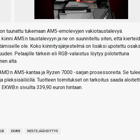
on tuunattu tukemaan AM5-emolevyjen vakiotaustalevyä.
 kiinni AM5:n taustalevyyn ja ne on suunniteltu siten, että kiertei
istämiselle ole. Koko kiinnitysjärjestelmä on lisäksi upotettu osaks
en. Pelaajille tärkein eli RGB-valaistus löytyy piilotettuna
nen alta.
D:n AM5-kantaa ja Ryzen 7000 -sarjan prosessoreita. Se tule
 ja pleksisäiliöllä. Tuotteen toimitukset on tarkoitus saada aloitet
a EKWB:n sivuilta 339,90 euron hintaan.
RGB
EKWB
NESTEJÄÄHDYTYS