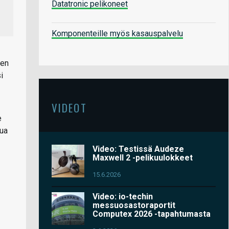
Datatronic pelikoneet
Komponenteille myös kasauspalvelu
den
i
VIDEOT
e
tua
Video: Testissä Audeze
Maxwell 2 -pelikuulokkeet
15.6.2026
Video: io-techin
messuosastoraportit
Computex 2026 -tapahtumasta