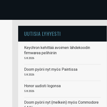
UUTISIA LYHYESTI
Keychron kehittää avoimen lähdekoodin
firmwarea pelihiiriin
5.8.2026
Doom pyörii nyt myös Paintissa
5.8.2026
Honor uudisti logonsa
5.8.2026
Doom pyörii nyt (melkein) myös Commodore