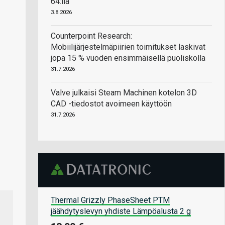
64:llä
3.8.2026
Counterpoint Research:
Mobiilijärjestelmäpiirien toimitukset laskivat
jopa 15 % vuoden ensimmäisellä puoliskolla
31.7.2026
Valve julkaisi Steam Machinen kotelon 3D
CAD -tiedostot avoimeen käyttöön
31.7.2026
Thermal Grizzly PhaseSheet PTM
jäähdytyslevyn yhdiste Lämpöalusta 2 g