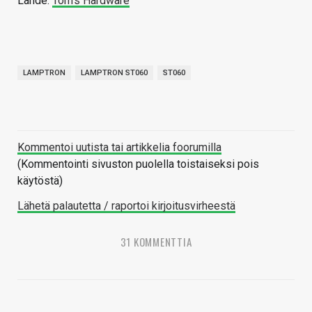
Lähde:
Tom’s Hardware
LAMPTRON
LAMPTRON ST060
ST060
Kommentoi uutista tai artikkelia foorumilla
(Kommentointi sivuston puolella toistaiseksi pois
käytöstä)
Lähetä palautetta / raportoi kirjoitusvirheestä
31 KOMMENTTIA