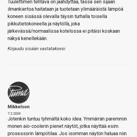
Tuulettimen tehtävä on jäähdyttää, tässä sen sijaan
ilmankiertoa haitataan ja tuotetaan ylimääräistä lämpöä
koneen sisässä olevalla täysin turhalla toisella
pikkutietokoneella ja näytöllä, joka
järkevässä/normaalissa kotelossa ei pitäisi koskaan
näkyä kenellekään.
Kirjaudu sisään vastataksesi
Mikkelson
7.2.2024
Jotenkin tuntuu tyhmältä koko idea. Ymmärrän paremmin
monen aio-coolerin pienet näytöt, jotka näyttää esim.
prosessorin lämpötilaa. Jos isomman näytön haluaa niin