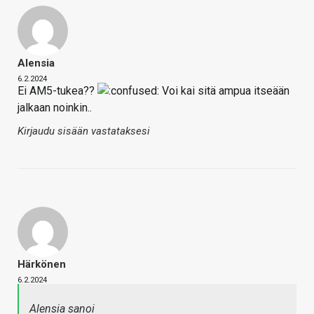
Alensia
6.2.2024
Ei AM5-tukea??
Voi kai sitä ampua itseään
jalkaan noinkin..
Kirjaudu sisään vastataksesi
Härkönen
6.2.2024
Alensia sanoi