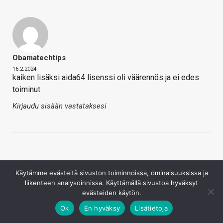
Obamatechtips
16.2.2024
kaiken lisäksi aida64 lisenssi oli väärennös ja ei edes
toiminut
Kirjaudu sisään vastataksesi
Käytämme evästeitä sivuston toiminnoissa, ominaisuuksissa ja
liikenteen analysoinnissa. Käyttämällä sivustoa hyväksyt
evästeiden käytön.
Tumbbi
Ok
En hyväksy
Lisätietoja
18.2.2024
Der8auerilta tuli just video ulos tästä vahvalla "älä osta"