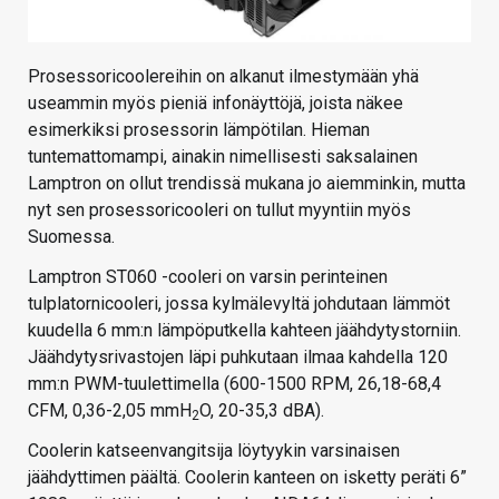
Prosessoricoolereihin on alkanut ilmestymään yhä
useammin myös pieniä infonäyttöjä, joista näkee
esimerkiksi prosessorin lämpötilan. Hieman
tuntemattomampi, ainakin nimellisesti saksalainen
Lamptron on ollut trendissä mukana jo aiemminkin, mutta
nyt sen prosessoricooleri on tullut myyntiin myös
Suomessa.
Lamptron ST060 -cooleri on varsin perinteinen
tulplatornicooleri, jossa kylmälevyltä johdutaan lämmöt
kuudella 6 mm:n lämpöputkella kahteen jäähdytystorniin.
Jäähdytysrivastojen läpi puhkutaan ilmaa kahdella 120
mm:n PWM-tuulettimella (600-1500 RPM, 26,18-68,4
CFM, 0,36-2,05 mmH
O, 20-35,3 dBA).
2
Coolerin katseenvangitsija löytyykin varsinaisen
jäähdyttimen päältä. Coolerin kanteen on isketty peräti 6”