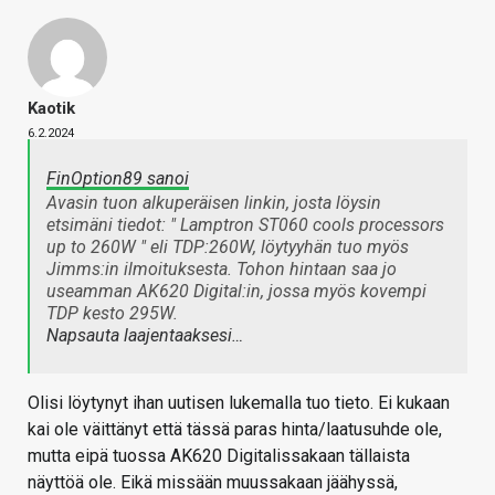
Kaotik
6.2.2024
FinOption89 sanoi
Avasin tuon alkuperäisen linkin, josta löysin
etsimäni tiedot: " Lamptron ST060 cools processors
up to 260W " eli TDP:260W, löytyyhän tuo myös
Jimms:in ilmoituksesta. Tohon hintaan saa jo
useamman AK620 Digital:in, jossa myös kovempi
TDP kesto 295W.
Napsauta laajentaaksesi…
Olisi löytynyt ihan uutisen lukemalla tuo tieto. Ei kukaan
kai ole väittänyt että tässä paras hinta/laatusuhde ole,
mutta eipä tuossa AK620 Digitalissakaan tällaista
näyttöä ole. Eikä missään muussakaan jäähyssä,