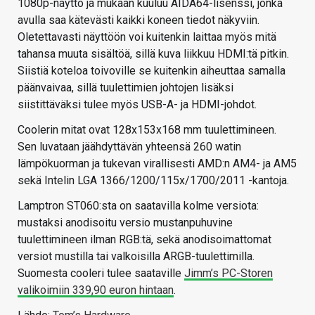
1080p-näyttö ja mukaan kuuluu AIDA64-lisenssi, jonka
avulla saa kätevästi kaikki koneen tiedot näkyviin.
Oletettavasti näyttöön voi kuitenkin laittaa myös mitä
tahansa muuta sisältöä, sillä kuva liikkuu HDMI:tä pitkin.
Siistiä koteloa toivoville se kuitenkin aiheuttaa samalla
päänvaivaa, sillä tuulettimien johtojen lisäksi
siistittäväksi tulee myös USB-A- ja HDMI-johdot.
Coolerin mitat ovat 128x153x168 mm tuulettimineen.
Sen luvataan jäähdyttävän yhteensä 260 watin
lämpökuorman ja tukevan virallisesti AMD:n AM4- ja AM5
sekä Intelin LGA 1366/1200/115x/1700/2011 -kantoja.
Lamptron ST060:sta on saatavilla kolme versiota:
mustaksi anodisoitu versio mustanpuhuvine
tuulettimineen ilman RGB:tä, sekä anodisoimattomat
versiot mustilla tai valkoisilla ARGB-tuulettimilla.
Suomesta cooleri tulee saataville
Jimm’s PC-Storen
valikoimiin 339,90 euron hintaan
.