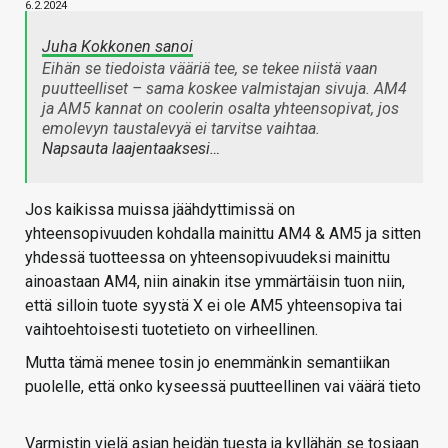
6.2.2024
Juha Kokkonen sanoi
Eihän se tiedoista vääriä tee, se tekee niistä vaan
puutteelliset – sama koskee valmistajan sivuja. AM4
ja AM5 kannat on coolerin osalta yhteensopivat, jos
emolevyn taustalevyä ei tarvitse vaihtaa.
Napsauta laajentaaksesi…
Jos kaikissa muissa jäähdyttimissä on
yhteensopivuuden kohdalla mainittu AM4 & AM5 ja sitten
yhdessä tuotteessa on yhteensopivuudeksi mainittu
ainoastaan AM4, niin ainakin itse ymmärtäisin tuon niin,
että silloin tuote syystä X ei ole AM5 yhteensopiva tai
vaihtoehtoisesti tuotetieto on virheellinen.
Mutta tämä menee tosin jo enemmänkin semantiikan
puolelle, että onko kyseessä puutteellinen vai väärä tieto
Varmistin vielä asian heidän tuesta ja kyllähän se tosiaan