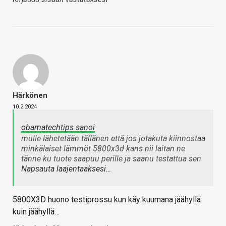
Härkönen
10.2.2024
obamatechtips sanoi
mulle lähetetään tällänen että jos jotakuta kiinnostaa
minkälaiset lämmöt 5800x3d kans nii laitan ne
tänne ku tuote saapuu perille ja saanu testattua sen
Napsauta laajentaaksesi…
5800X3D huono testiprossu kun käy kuumana jäähyllä
kuin jäähyllä…