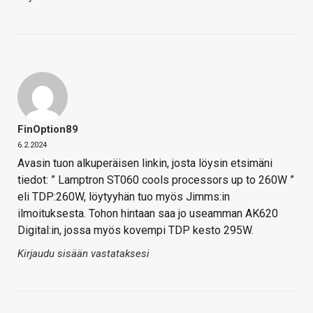
FinOption89
6.2.2024
Avasin tuon alkuperäisen linkin, josta löysin etsimäni
tiedot: ” Lamptron ST060 cools processors up to 260W ”
eli TDP:260W, löytyyhän tuo myös Jimms:in
ilmoituksesta. Tohon hintaan saa jo useamman AK620
Digital:in, jossa myös kovempi TDP kesto 295W.
Kirjaudu sisään vastataksesi