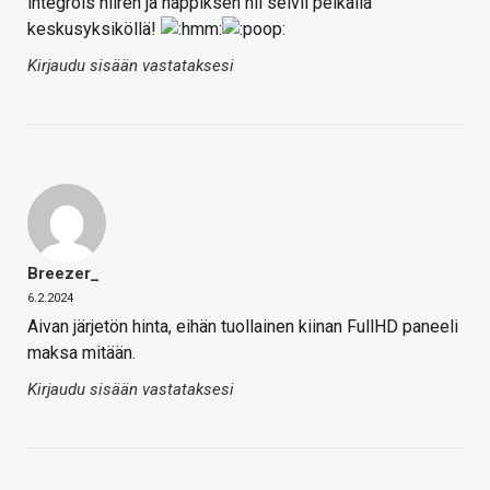
integrois hiiren ja näppiksen nii selvii pelkällä
keskusyksiköllä!
Kirjaudu sisään vastataksesi
Breezer_
6.2.2024
Aivan järjetön hinta, eihän tuollainen kiinan FullHD paneeli
maksa mitään.
Kirjaudu sisään vastataksesi