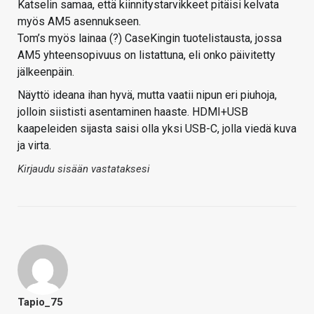
Katselin samaa, että kiinnitystarvikkeet pitäisi kelvata
myös AM5 asennukseen.
Tom’s myös lainaa (?) CaseKingin tuotelistausta, jossa
AM5 yhteensopivuus on listattuna, eli onko päivitetty
jälkeenpäin.
Näyttö ideana ihan hyvä, mutta vaatii nipun eri piuhoja,
jolloin siististi asentaminen haaste. HDMI+USB
kaapeleiden sijasta saisi olla yksi USB-C, jolla viedä kuva
ja virta.
Kirjaudu sisään vastataksesi
Tapio_75