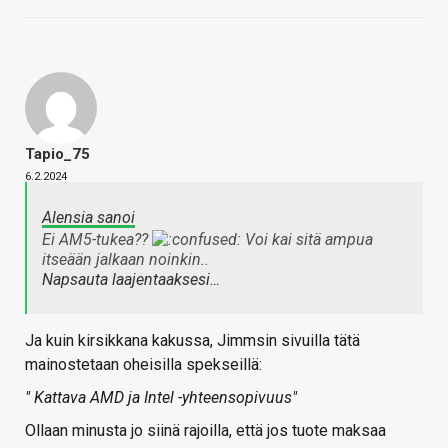
Tapio_75
6.2.2024
Alensia sanoi
Ei AM5-tukea??
Voi kai sitä ampua
itseään jalkaan noinkin..
Napsauta laajentaaksesi…
Ja kuin kirsikkana kakussa, Jimmsin sivuilla tätä
mainostetaan oheisilla spekseillä:
" Kattava AMD ja Intel -yhteensopivuus"
Ollaan minusta jo siinä rajoilla, että jos tuote maksaa