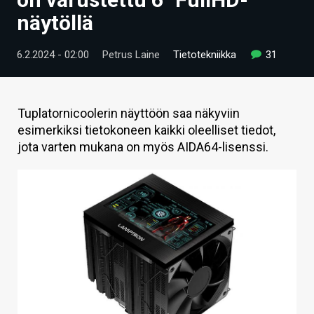
ARTIKKELIT
näytöllä
VIDEOT
6.2.2024 - 02:00
Petrus Laine
Tietotekniikka
31
TECHBBS
TIETOA
Tuplatornicoolerin näyttöön saa näkyviin
esimerkiksi tietokoneen kaikki oleelliset tiedot,
HINTA.FI
jota varten mukana on myös AIDA64-lisenssi.
KAUPPA
VAIHDA TEEMA
HAKU