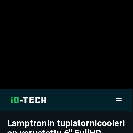
Lamptronin tuplatornicooleri
UUTISET
on varustettu 6″ FullHD-