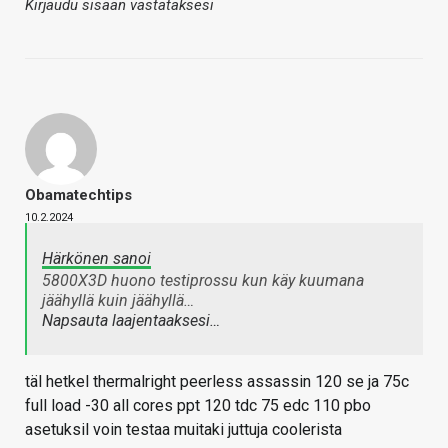
Kirjaudu sisään vastataksesi
Obamatechtips
10.2.2024
Härkönen sanoi
5800X3D huono testiprossu kun käy kuumana
jäähyllä kuin jäähyllä…
Napsauta laajentaaksesi…
täl hetkel thermalright peerless assassin 120 se ja 75c
full load -30 all cores ppt 120 tdc 75 edc 110 pbo
asetuksil voin testaa muitaki juttuja coolerista