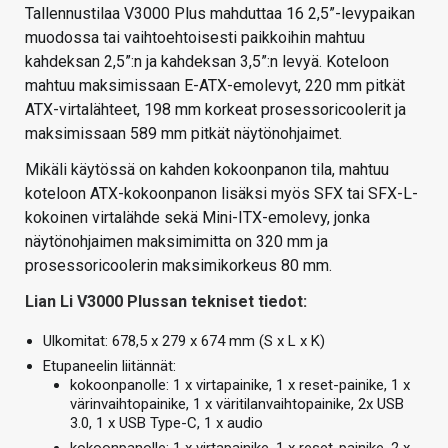
Tallennustilaa V3000 Plus mahduttaa 16 2,5”-levypaikan
muodossa tai vaihtoehtoisesti paikkoihin mahtuu
kahdeksan 2,5”:n ja kahdeksan 3,5”:n levyä. Koteloon
mahtuu maksimissaan E-ATX-emolevyt, 220 mm pitkät
ATX-virtalähteet, 198 mm korkeat prosessoricoolerit ja
maksimissaan 589 mm pitkät näytönohjaimet.
Mikäli käytössä on kahden kokoonpanon tila, mahtuu
koteloon ATX-kokoonpanon lisäksi myös SFX tai SFX-L-
kokoinen virtalähde sekä Mini-ITX-emolevy, jonka
näytönohjaimen maksimimitta on 320 mm ja
prosessoricoolerin maksimikorkeus 80 mm.
Lian Li V3000 Plussan tekniset tiedot:
Ulkomitat: 678,5 x 279 x 674 mm (S x L x K)
Etupaneelin liitännät:
kokoonpanolle: 1 x virtapainike, 1 x reset-painike, 1 x
värinvaihtopainike, 1 x väritilanvaihtopainike, 2x USB
3.0, 1 x USB Type-C, 1 x audio