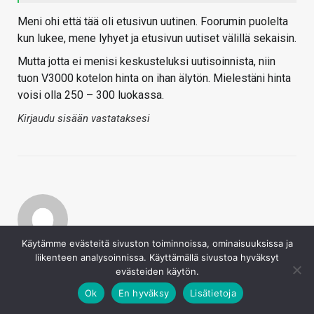
Meni ohi että tää oli etusivun uutinen. Foorumin puolelta
kun lukee, mene lyhyet ja etusivun uutiset välillä sekaisin.
Mutta jotta ei menisi keskusteluksi uutisoinnista, niin
tuon V3000 kotelon hinta on ihan älytön. Mielestäni hinta
voisi olla 250 – 300 luokassa.
Kirjaudu sisään vastataksesi
Käytämme evästeitä sivuston toiminnoissa, ominaisuuksissa ja
Marti77
liikenteen analysoinnissa. Käyttämällä sivustoa hyväksyt
24.11.2022
evästeiden käytön.
Täys alumiinikotelosta joutuu usein maksamaan
Ok
En hyväksy
Lisätietoja
enemmän.