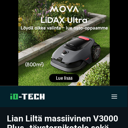
Lian Liltä massiivinen V3000
UUTISET
Plus -täystornikotelo sekä