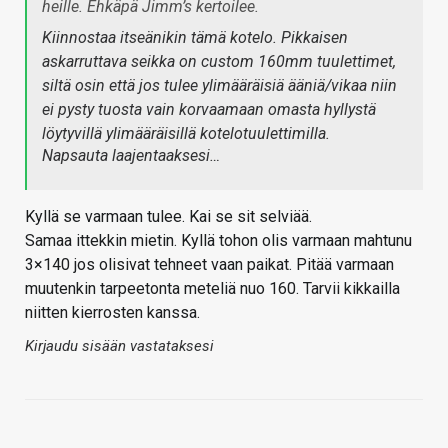
heille. Ehkäpä Jimm’s kertoilee.
Kiinnostaa itseänikin tämä kotelo. Pikkaisen
askarruttava seikka on custom 160mm tuulettimet,
siltä osin että jos tulee ylimääräisiä ääniä/vikaa niin
ei pysty tuosta vain korvaamaan omasta hyllystä
löytyvillä ylimääräisillä kotelotuulettimilla.
Napsauta laajentaaksesi…
Kyllä se varmaan tulee. Kai se sit selviää.
Samaa ittekkin mietin. Kyllä tohon olis varmaan mahtunu
3×140 jos olisivat tehneet vaan paikat. Pitää varmaan
muutenkin tarpeetonta meteliä nuo 160. Tarvii kikkailla
niitten kierrosten kanssa.
Kirjaudu sisään vastataksesi