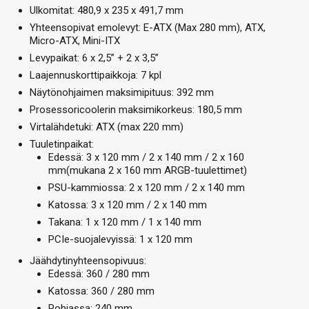
Ulkomitat: 480,9 x 235 x 491,7 mm
Yhteensopivat emolevyt: E-ATX (Max 280 mm), ATX,
Micro-ATX, Mini-ITX
Levypaikat: 6 x 2,5” + 2 x 3,5”
Laajennuskorttipaikkoja: 7 kpl
Näytönohjaimen maksimipituus: 392 mm
Prosessoricoolerin maksimikorkeus: 180,5 mm
Virtalähdetuki: ATX (max 220 mm)
Tuuletinpaikat:
Edessä: 3 x 120 mm / 2 x 140 mm / 2 x 160
mm(mukana 2 x 160 mm ARGB-tuulettimet)
PSU-kammiossa: 2 x 120 mm / 2 x 140 mm
Katossa: 3 x 120 mm / 2 x 140 mm
Takana: 1 x 120 mm / 1 x 140 mm
PCIe-suojalevyissä: 1 x 120 mm
Jäähdytinyhteensopivuus:
Edessä: 360 / 280 mm
Katossa: 360 / 280 mm
Pohjassa: 240 mm