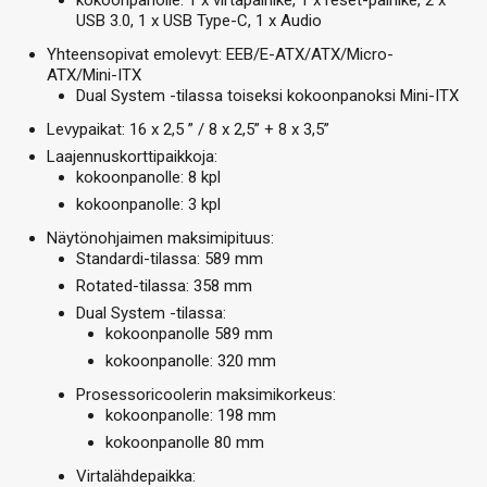
kokoonpanolle: 1 x virtapainike, 1 x reset-painike, 2 x
USB 3.0, 1 x USB Type-C, 1 x Audio
Yhteensopivat emolevyt: EEB/E-ATX/ATX/Micro-
ATX/Mini-ITX
Dual System -tilassa toiseksi kokoonpanoksi Mini-ITX
Levypaikat: 16 x 2,5 ” / 8 x 2,5” + 8 x 3,5”
Laajennuskorttipaikkoja:
kokoonpanolle: 8 kpl
kokoonpanolle: 3 kpl
Näytönohjaimen maksimipituus:
Standardi-tilassa: 589 mm
Rotated-tilassa: 358 mm
Dual System -tilassa:
kokoonpanolle 589 mm
kokoonpanolle: 320 mm
Prosessoricoolerin maksimikorkeus:
kokoonpanolle: 198 mm
kokoonpanolle 80 mm
Virtalähdepaikka: