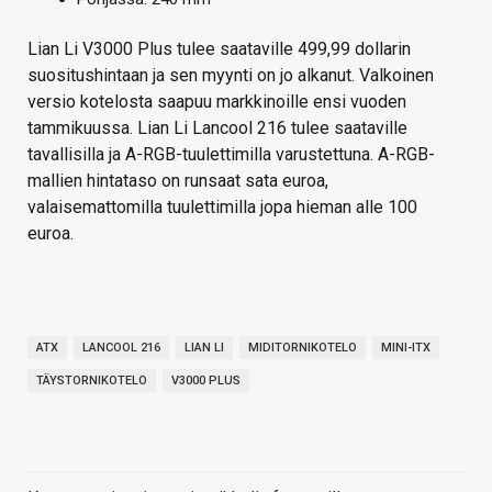
Lian Li V3000 Plus tulee saataville 499,99 dollarin
suositushintaan ja sen myynti on jo alkanut. Valkoinen
versio kotelosta saapuu markkinoille ensi vuoden
tammikuussa. Lian Li Lancool 216 tulee saataville
tavallisilla ja A-RGB-tuulettimilla varustettuna. A-RGB-
mallien hintataso on runsaat sata euroa,
valaisemattomilla tuulettimilla jopa hieman alle 100
euroa.
ATX
LANCOOL 216
LIAN LI
MIDITORNIKOTELO
MINI-ITX
TÄYSTORNIKOTELO
V3000 PLUS