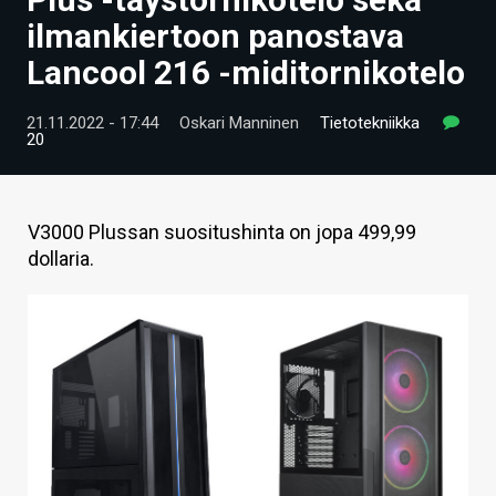
ARTIKKELIT
ilmankiertoon panostava
Lancool 216 -miditornikotelo
VIDEOT
TECHBBS
21.11.2022 - 17:44
Oskari Manninen
Tietotekniikka
20
TIETOA
HINTA.FI
V3000 Plussan suositushinta on jopa 499,99
dollaria.
KAUPPA
VAIHDA TEEMA
HAKU