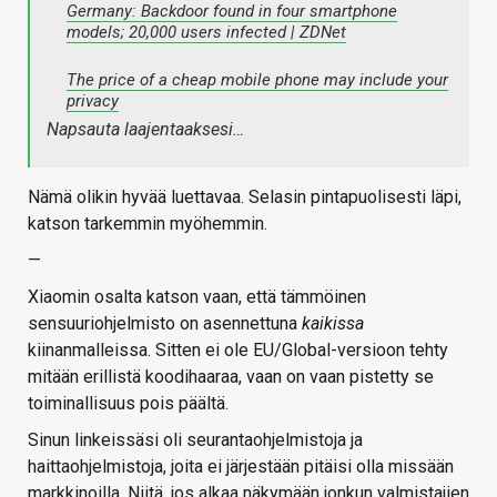
Germany: Backdoor found in four smartphone
models; 20,000 users infected | ZDNet
The price of a cheap mobile phone may include your
privacy
Napsauta laajentaaksesi…
Nämä olikin hyvää luettavaa. Selasin pintapuolisesti läpi,
katson tarkemmin myöhemmin.
—
Xiaomin osalta katson vaan, että tämmöinen
sensuuriohjelmisto on asennettuna
kaikissa
kiinanmalleissa. Sitten ei ole EU/Global-versioon tehty
mitään erillistä koodihaaraa, vaan on vaan pistetty se
toiminallisuus pois päältä.
Sinun linkeissäsi oli seurantaohjelmistoja ja
haittaohjelmistoja, joita ei järjestään pitäisi olla missään
markkinoilla. Niitä, jos alkaa näkymään jonkun valmistajien