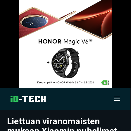
Liettuan viranomaisten
UUTISET
mukaan Xiaomin puhelimet