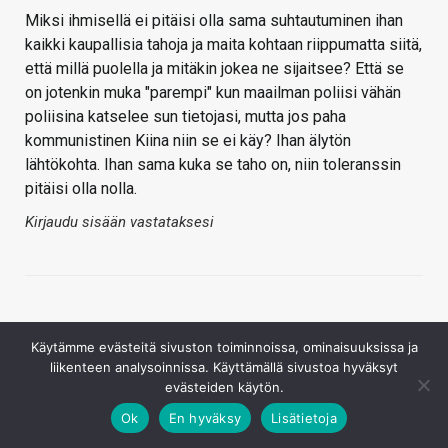
Miksi ihmisellä ei pitäisi olla sama suhtautuminen ihan
kaikki kaupallisia tahoja ja maita kohtaan riippumatta siitä,
että millä puolella ja mitäkin jokea ne sijaitsee? Että se
on jotenkin muka "parempi" kun maailman poliisi vähän
poliisina katselee sun tietojasi, mutta jos paha
kommunistinen Kiina niin se ei käy? Ihan älytön
lähtökohta. Ihan sama kuka se taho on, niin toleranssin
pitäisi olla nolla.
Kirjaudu sisään vastataksesi
Käytämme evästeitä sivuston toiminnoissa, ominaisuuksissa ja
liikenteen analysoinnissa. Käyttämällä sivustoa hyväksyt
evästeiden käytön.
FlyingAntero
Ok
En hyväksy
Lisätietoja
23.9.2021