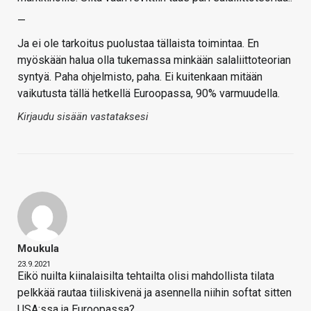
—
Ja ei ole tarkoitus puolustaa tällaista toimintaa. En
myöskään halua olla tukemassa minkään salaliittoteorian
syntyä. Paha ohjelmisto, paha. Ei kuitenkaan mitään
vaikutusta tällä hetkellä Euroopassa, 90% varmuudella.
Kirjaudu sisään vastataksesi
Moukula
23.9.2021
Eikö nuilta kiinalaisilta tehtailta olisi mahdollista tilata
pelkkää rautaa tiiliskivenä ja asennella niihin softat sitten
USA:ssa ja Euroopassa?