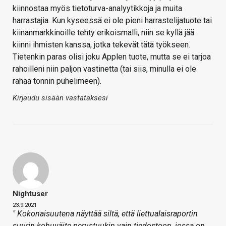
kiinnostaa myös tietoturva-analyytikkoja ja muita
harrastajia. Kun kyseessä ei ole pieni harrastelijatuote tai
kiinanmarkkinoille tehty erikoismalli, niin se kyllä jää
kiinni ihmisten kanssa, jotka tekevät tätä työkseen.
Tietenkin paras olisi joku Applen tuote, mutta se ei tarjoa
rahoilleni niin paljon vastinetta (tai siis, minulla ei ole
rahaa tonnin puhelimeen).
Kirjaudu sisään vastataksesi
Nightuser
23.9.2021
" Kokonaisuutena näyttää siltä, että liettualaisraportin
suurin kohuväite perustuukin vain tiedostoon, jossa on