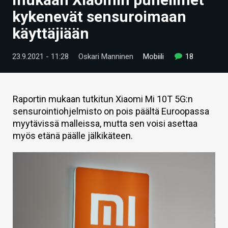
ARTIKKELIT
kykenevät sensuroimaan
käyttäjiään
VIDEOT
TECHBBS
23.9.2021 - 11:28
Oskari Manninen
Mobiili
18
TIETOA
HINTA.FI
Raportin mukaan tutkitun Xiaomi Mi 10T 5G:n
sensurointiohjelmisto on pois päältä Euroopassa
KAUPPA
myytävissä malleissa, mutta sen voisi asettaa
myös etänä päälle jälkikäteen.
VAIHDA TEEMA
HAKU