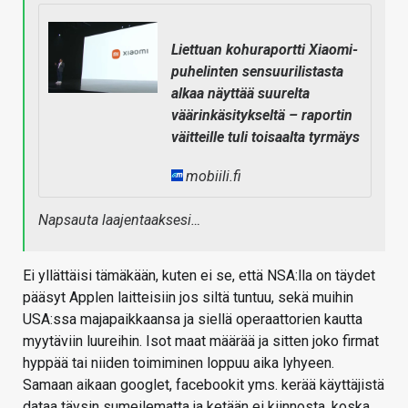
Liettuan kohuraportti Xiaomi-
puhelinten sensuurilistasta
alkaa näyttää suurelta
väärinkäsitykseltä – raportin
väitteille tuli toisaalta tyrmäys
mobiili.fi
Napsauta laajentaaksesi…
Ei yllättäisi tämäkään, kuten ei se, että NSA:lla on täydet
pääsyt Applen laitteisiin jos siltä tuntuu, sekä muihin
USA:ssa majapaikkaansa ja siellä operaattorien kautta
myytäviin luureihin. Isot maat määrää ja sitten joko firmat
hyppää tai niiden toimiminen loppuu aika lyhyeen.
Samaan aikaan googlet, facebookit yms. kerää käyttäjistä
dataa täysin sumeilematta ja ketään ei kiinnosta, koska