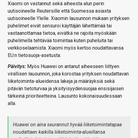
Xiaomi on vastannut sekä aiheesta alun perin
uutisoineelle Reutersille että Suomessa asiasta
uutisoineelle Ylelle. Xiaomin lausunnon mukaan yrityksen
puhelimet eivät sensuroi käyttäjän lähettämää tai
vastaanottamaa tietoa, eivätkä ne rajoita myöskään
puhelimella tehtävää toimintaa kuten puheluita tai
verkkoselaamista. Xiaomi myös kertoo noudattavansa
EU:n tietosuoja-asetusta.
Päivitys:
Myös Huawei on antanut aiheeseen liittyen
virallisen lausunnon, joka korostaa yrityksen noudattavan
liiketoiminta-alueidensa lakeja ja määräyksiä sekä
pitävän tietoturvaa ja yksityisyydensuojaa ensisijaisen
tärkeinä prioriteetteina. Lausunto kokonaisuudessaan
alla.
Huawei on aina seurannut hyvää liiketoimintatapaa
noudattaen kaikilla liiketoiminta-alueillansa