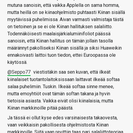
mutuna sanoisin, että vaikka Applella on sama homma,
mutta heillä on se kiinaohjelmisto puhtaasti Kiinan sisällä
myytävissä puhelimissa. Aivan varmasti valmistaja tästä
on tietoinen ja se ei ole Kiinan hallituksen salaliitto.
Todennäköisesti maalaisjärkialumiinifoliot päässä
sanoisin, että Kiinan hallitus on tämän jollain tasolla
määrännyt pakolliseksi Kiinan sisällä ja siksi Huaweikin
ennakoivasti laittoi tuon tiedon, ettei Euroopassa ole
käytössä.
@Seppo77
viestistäkin saa sen kuvan, että ilkeät
kiinalaiset tuotantolaitoksissaan laittavat ilkeää softaa
salaa puhelimiin. Tuskin. Ilkeää softaa sinne menee,
mutta emoyhtiöt ovat tämän softan takana ja hyvin
tietoisia asiasta. Vaikka eivät olisi kiinalaisia, mutta
Kiinan markkinoille pitää päästä.
Ja tässä ei ollut kyse edes varsinaisesta takaovesta,
vaan veikkaisin pakollisesta ohjelmistosta Kiinan
markkinoille. Siitä vaan revittiin taas pari salaliittoteoriaa..