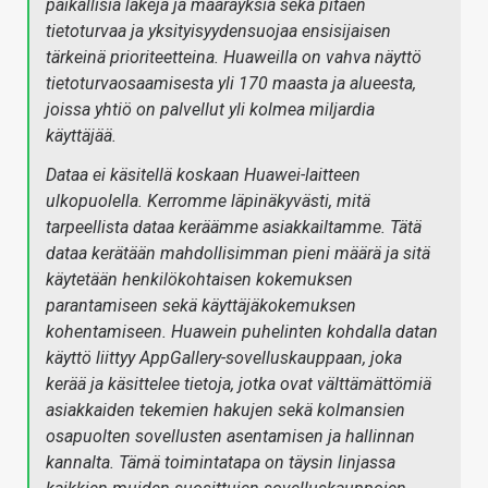
paikallisia lakeja ja määräyksiä sekä pitäen
tietoturvaa ja yksityisyydensuojaa ensisijaisen
tärkeinä prioriteetteina. Huaweilla on vahva näyttö
tietoturvaosaamisesta yli 170 maasta ja alueesta,
joissa yhtiö on palvellut yli kolmea miljardia
käyttäjää.
Dataa ei käsitellä koskaan Huawei-laitteen
ulkopuolella. Kerromme läpinäkyvästi, mitä
tarpeellista dataa keräämme asiakkailtamme. Tätä
dataa kerätään mahdollisimman pieni määrä ja sitä
käytetään henkilökohtaisen kokemuksen
parantamiseen sekä käyttäjäkokemuksen
kohentamiseen. Huawein puhelinten kohdalla datan
käyttö liittyy AppGallery-sovelluskauppaan, joka
kerää ja käsittelee tietoja, jotka ovat välttämättömiä
asiakkaiden tekemien hakujen sekä kolmansien
osapuolten sovellusten asentamisen ja hallinnan
kannalta. Tämä toimintatapa on täysin linjassa