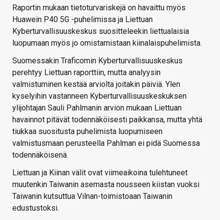
Raportin mukaan tietoturvariskejä on havaittu myös
Huawein P40 5G -puhelimissa ja Liettuan
Kyberturvallisuuskeskus suositteleekin liettualaisia
luopumaan myös jo omistamistaan kiinalaispuhelimista.
Suomessakin Traficomin Kyberturvallisuuskeskus
perehtyy Liettuan raporttiin, mutta analyysin
valmistuminen kestää arviolta joitakin päiviä. Ylen
kyselyihin vastanneen Kyberturvallisuuskeskuksen
ylijohtajan Sauli Pahlmanin arvion mukaan Liettuan
havainnot pitävät todennäköisesti paikkansa, mutta yhtä
tiukkaa suositusta puhelimista luopumiseen
valmistusmaan perusteella Pahlman ei pidä Suomessa
todennäköisenä.
Liettuan ja Kiinan välit ovat viimeaikoina tulehtuneet
muutenkin Taiwanin asemasta nousseen kiistan vuoksi
Taiwanin kutsuttua Vilnan-toimistoaan Taiwanin
edustustoksi.