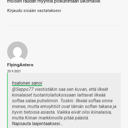
moisen raudan myyntiä polkuhintaan ulkomaille.
Kirjaudu sisään vastataksesi
FlyingAntero
23.9.2021
hsalonen sanoi
@Seppo77 viestistäkin saa sen kuvan, että ilkeät
kiinalaiset tuotantolaitoksissaan laittavat ilkeää
softaa salaa puhelimiin. Tuskin. Ilkeää softaa sinne
menee, mutta emoyhtiöt ovat tämän softan takana ja
hyvin tietoisia asiasta. Vaikka eivät olisi kiinalaisia,
mutta Kiinan markkinoille pitää päästä.
Napsauta laajentaaksesi…