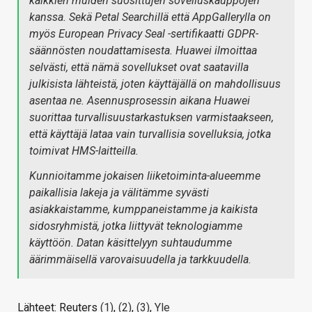
kaikkien muiden suosittujen sovelluskauppojen
kanssa. Sekä Petal Searchillä että AppGallerylla on
myös European Privacy Seal -sertifikaatti GDPR-
säännösten noudattamisesta. Huawei ilmoittaa
selvästi, että nämä sovellukset ovat saatavilla
julkisista lähteistä, joten käyttäjällä on mahdollisuus
asentaa ne. Asennusprosessin aikana Huawei
suorittaa turvallisuustarkastuksen varmistaakseen,
että käyttäjä lataa vain turvallisia sovelluksia, jotka
toimivat HMS-laitteilla.
Kunnioitamme jokaisen liiketoiminta-alueemme
paikallisia lakeja ja välitämme syvästi
asiakkaistamme, kumppaneistamme ja kaikista
sidosryhmistä, jotka liittyvät teknologiamme
käyttöön. Datan käsittelyyn suhtaudumme
äärimmäisellä varovaisuudella ja tarkkuudella.
Lähteet: Reuters
(1)
,
(2)
,
(3)
,
Yle