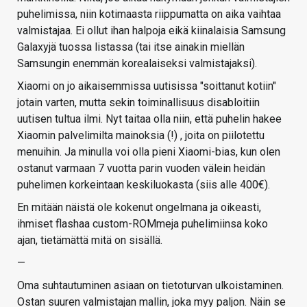
puhelimissa, niin kotimaasta riippumatta on aika vaihtaa
valmistajaa. Ei ollut ihan halpoja eikä kiinalaisia Samsung
Galaxyjä tuossa listassa (tai itse ainakin miellän
Samsungin enemmän korealaiseksi valmistajaksi).
Xiaomi on jo aikaisemmissa uutisissa "soittanut kotiin"
jotain varten, mutta sekin toiminallisuus disabloitiin
uutisen tultua ilmi. Nyt taitaa olla niin, että puhelin hakee
Xiaomin palvelimilta mainoksia (!) , joita on piilotettu
menuihin. Ja minulla voi olla pieni Xiaomi-bias, kun olen
ostanut varmaan 7 vuotta parin vuoden välein heidän
puhelimen korkeintaan keskiluokasta (siis alle 400€).
En mitään näistä ole kokenut ongelmana ja oikeasti,
ihmiset flashaa custom-ROMmeja puhelimiinsa koko
ajan, tietämättä mitä on sisällä.
—
Oma suhtautuminen asiaan on tietoturvan ulkoistaminen.
Ostan suuren valmistajan mallin, joka myy paljon. Näin se