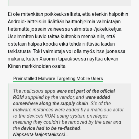
Ei ole mitenkään poikkeuksellista, että etenkin halpoihin
Android-laitteisiin lisätään haittaohjelmia valmistajan
tietämättä jossain vaiheessa valmistus-/jakeluketjua.
Useimmiten kuvio taitaa kuitenkin mennä niin, että
ostetaan halpaa koodia eikä tehdä riittävää laadun
tarkistusta. Toki valmistaja voi olla myös itse juonessa
mukana, kuten Xiaomin tapauksessa näyttää olevan
Kiinan markkinoiden osalta.
Preinstalled Malware Targeting Mobile Users
The malicious apps
were not part of the official
ROM
supplied by the vendor, and
were added
somewhere along the supply chain
. Six of the
malware instances were added by a malicious actor
to the device’s ROM using system privileges,
meaning they couldn’t be removed by the user and
the
device had to be re-flashed
.
Napsauta laajentaaksesi…