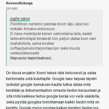
KoneenKokoaja
23.9.2021
joghe sanoi
Poliittinen narratiivi paistaa kovin läpi, eipä tuo
mikään Kiinana erikoisuus.
Ei liene merkitystä kenen valmistama laite, kaikki
laitevalmistajat keräävät niin paljon dataa kuin vain
mahdollista, sama koskee
softaa/palveluntarjontaa/vpn sekä muuta
verkkoliikennettä.
Napsauta laajentaaksesi…
On tässä erojakin Xiomi tekee tätä tietoisesti ja salaa
kertomatta siitä kuluttajille. Google taas tarjoaa täydet
työkalut google tunnuksen kautta tutkia dataa mitä
kerätään ja dokumentaation omasta tiedon keruustaan ja
sitä mitä kaikkea tietoa google kerää voi vielä säädellä,
sekä pyytää googlea toimittamaan kaikki tiedot mitä on
kerätty. Google myös poistaa kaiken kerätyn tiedon jos