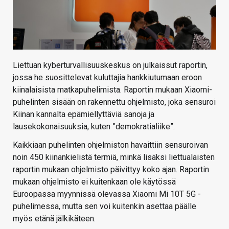
Liettuan kyberturvallisuuskeskus on julkaissut raportin,
jossa he suosittelevat kuluttajia hankkiutumaan eroon
kiinalaisista matkapuhelimista. Raportin mukaan Xiaomi-
puhelinten sisään on rakennettu ohjelmisto, joka sensuroi
Kiinan kannalta epämiellyttäviä sanoja ja
lausekokonaisuuksia, kuten ”demokratialiike”.
Kaikkiaan puhelinten ohjelmiston havaittiin sensuroivan
noin 450 kiinankielistä termiä, minkä lisäksi liettualaisten
raportin mukaan ohjelmisto päivittyy koko ajan. Raportin
mukaan ohjelmisto ei kuitenkaan ole käytössä
Euroopassa myynnissä olevassa Xiaomi Mi 10T 5G -
puhelimessa, mutta sen voi kuitenkin asettaa päälle
myös etänä jälkikäteen.