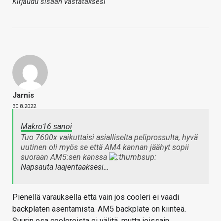
Kirjaudu sisään vastataksesi
Jarnis
30.8.2022
Makro16 sanoi
Tuo 7600x vaikuttaisi asialliselta peliprossulta, hyvä
uutinen oli myös se että AM4 kannan jäähyt sopii
suoraan AM5:sen kanssa
Napsauta laajentaaksesi…
Pienellä varauksella että vain jos cooleri ei vaadi
backplaten asentamista. AM5 backplate on kiinteä.
Suurin osa coolereista ei välitä, mutta joissain