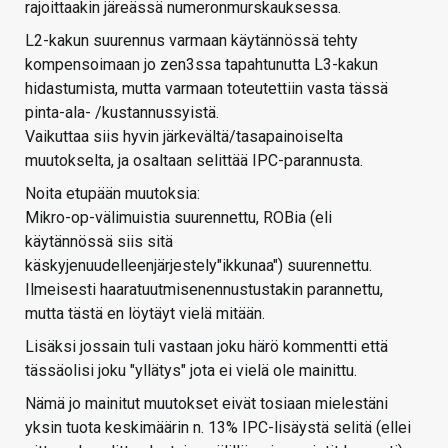
rajoittaakin järeässä numeronmurskauksessa.
L2-kakun suurennus varmaan käytännössä tehty
kompensoimaan jo zen3ssa tapahtunutta L3-kakun
hidastumista, mutta varmaan toteutettiin vasta tässä
pinta-ala- /kustannussyistä.
Vaikuttaa siis hyvin järkevältä/tasapainoiselta
muutokselta, ja osaltaan selittää IPC-parannusta.
Noita etupään muutoksia:
Mikro-op-välimuistia suurennettu, ROBia (eli
käytännössä siis sitä
käskyjenuudelleenjärjestely"ikkunaa") suurennettu.
Ilmeisesti haaratuutmisenennustustakin parannettu,
mutta tästä en löytäyt vielä mitään.
Lisäksi jossain tuli vastaan joku härö kommentti että
tässäolisi joku "yllätys" jota ei vielä ole mainittu.
Nämä jo mainitut muutokset eivät tosiaan mielestäni
yksin tuota keskimäärin n. 13% IPC-lisäystä selitä (ellei