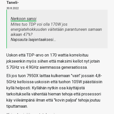
Taneli-
30.8.2022
Nerkoon sanoi
Mites tuo TDP voi olla 170W jos
energiatehokkuuden väitetään parantuneen samaan
aikaan 47%?
Napsauta laajentaaksesi…
Uskon että TDP-arvo on 170 wattia korreloituu
jokseenkin myös siihen että maksimi kellot nyt jotain
5.7GHz vs 4.9GHz aiemmassa generaatiossa.
Eli jos tuon 7950X laittaa kulkemaan "vain" jossain 4,8-
5GHz kelloissa uskoisin että tuohon 105W päästäisiin
kyllä helposti. Kyllähän nytkin osa käyttäjistä
tarkoituksella vähentää hieman tehoja että prosessori
käy viileämpänä ilman että "kovin paljoa" tehoja joutuu
tiputtamaan.