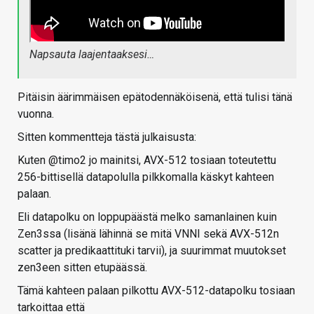
Napsauta laajentaaksesi…
Pitäisin äärimmäisen epätodennäköisenä, että tulisi tänä
vuonna.
Sitten kommentteja tästä julkaisusta:
Kuten @timo2 jo mainitsi, AVX-512 tosiaan toteutettu
256-bittisellä datapolulla pilkkomalla käskyt kahteen
palaan.
Eli datapolku on loppupäästä melko samanlainen kuin
Zen3ssa (lisänä lähinnä se mitä VNNI sekä AVX-512n
scatter ja predikaattituki tarvii), ja suurimmat muutokset
zen3een sitten etupäässä.
Tämä kahteen palaan pilkottu AVX-512-datapolku tosiaan
tarkoittaa että