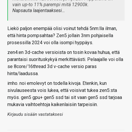
vain up-to 11% parempi mitä 12900k.
Napsauta laajentaaksesi…
Liekö paljon enempää olisi voinut tehdä 5nm:lla ilman,
että hinta pompsahtaa? Zen5 jollain 3nm pohjaisella
prosessilla 2024 voi olla isompi hyppäys.
zen4:en 3d-cache versioista on tosin kovaa huhua, että
parantaisi suorituskykyä merkittävästi. Pelaajalle voi olla
se 8core/16thread 3d v-cache versio paras
hinta/laadussa.
imho. noi emolevyt on todella kivoja. Etenkin, kun
sivulauseesta vois lukea, että voisivat tukea zen5:sta
myös. gen5 gpu+ gen5 ssd tai sit vaan gen5 ssd tarjoaa
mukavia vaihtoehtoja kaikenlaisiin tarpeisiin.
Kirjaudu sisään vastataksesi