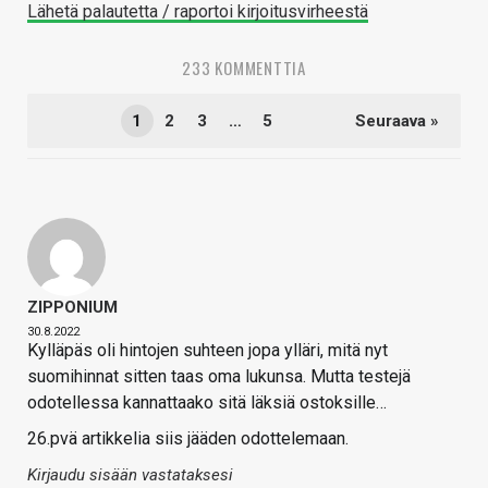
Lähetä palautetta / raportoi kirjoitusvirheestä
233 KOMMENTTIA
1
2
3
…
5
Seuraava »
ZIPPONIUM
30.8.2022
Kylläpäs oli hintojen suhteen jopa ylläri, mitä nyt
suomihinnat sitten taas oma lukunsa. Mutta testejä
odotellessa kannattaako sitä läksiä ostoksille…
26.pvä artikkelia siis jääden odottelemaan.
Kirjaudu sisään vastataksesi