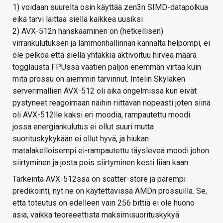
1) voidaan suurelta osin käyttää zen3n SIMD-datapolkua
eikä tarvi laittaa siellä kaikkea uusiksi
2) AVX-512n hanskaaminen on (hetkellisen)
virrankulutuksen ja lämmönhallinnan kannalta helpompi, ei
ole pelkoa että siellä yhtäkkiä aktivoituu hirveä määrä
togglausta FPUssa vaatien paljon enemmän virtaa kuin
mitä prossu on aiemmin tarvinnut. Intelin Skylaken
serverimallien AVX-512 oli aika ongelmissa kun eivät
pystyneet reagoimaan näihin riittävän nopeasti joten siinä
oli AVX-512lle kaksi eri moodia, rampautettu moodi
jossa energiankulutus ei ollut suuri mutta
suorituskykykään ei ollut hyvä, ja hiukan
matalakelloisempi ei-rampautettu täysleveä moodi johon
siirtyminen ja josta pois siirtyminen kesti liian kaan.
Tärkeintä AVX-512ssa on scatter-store ja parempi
predikointi, nyt ne on käytettävissä AMDn prossuilla. Se,
että toteutus on edelleen vain 256 bittiä ei ole huono
asia, vaikka teoreeettista maksimisuorituskykyä