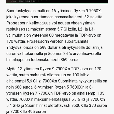
Suorituskykyisin malli on 16-ytiminen Ryzen 9 7950X,
joka kykenee suorittamaan samanaikaisesti 32 säiettä.
Prosessorin kellotaajuus voi nousta yhden ytimen
rasituksessa maksimissaan 5,7 GHz:iin, L2- ja L3-
välimuistia on yhteensä 80 megatavua ja TDP-arvo on
170 wattia. Prosessorin veroton suositushinta
Yhdysvalloissa on 699 dollaria eli nykyisellä dollarin ja
euron vaihtokurssilla ja Suomen 24 % arvonlisäverolla
hintalappu on todennäköisesti 869 euroa.
Myös 12-ytimisen Ryzen 9 7900X:n TDP-arvo on 170
wattia, mutta maksimikellotaajuus on 100 MHz
alhaisempi 5,6 GHz. 7900X:n Suomihinta nykykurssilla on
noin 680 euroa. 6-ytimisen Ryzen 5 7600X:n ja 8-
ytimisen Ryzen 7 7700X:n TDP-arvo on alhaisempi 105
wattia, 7600X:n maksimikellotaajuus 5,3 GHz ja 7700X:n
5,4 GHz ja Suomihinnat oletettavasti 7600X:lle 370 euroa
ja 7700X:lle 495 euroa.