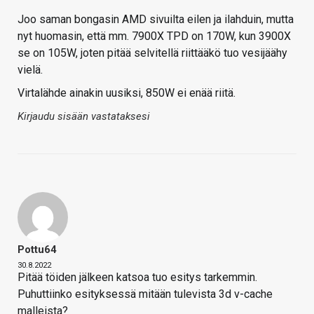
Joo saman bongasin AMD sivuilta eilen ja ilahduin, mutta
nyt huomasin, että mm. 7900X TPD on 170W, kun 3900X
se on 105W, joten pitää selvitellä riittääkö tuo vesijäähy
vielä.
Virtalähde ainakin uusiksi, 850W ei enää riitä.
Kirjaudu sisään vastataksesi
Pottu64
30.8.2022
Pitää töiden jälkeen katsoa tuo esitys tarkemmin.
Puhuttiinko esityksessä mitään tulevista 3d v-cache
malleista?