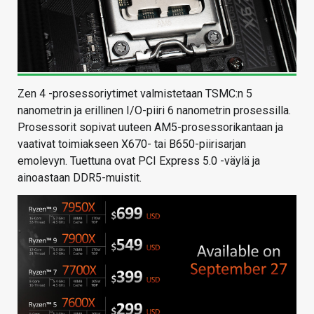
Zen 4 -prosessoriytimet valmistetaan TSMC:n 5
nanometrin ja erillinen I/O-piiri 6 nanometrin prosessilla.
Prosessorit sopivat uuteen AM5-prosessorikantaan ja
vaativat toimiakseen X670- tai B650-piirisarjan
emolevyn. Tuettuna ovat PCI Express 5.0 -väylä ja
ainoastaan DDR5-muistit.