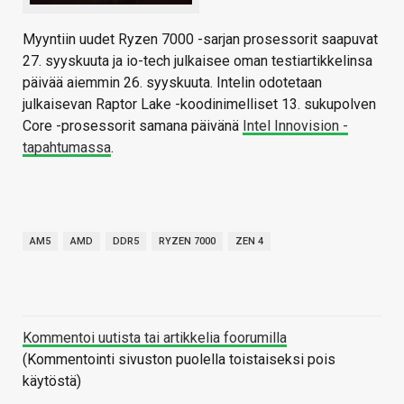
Myyntiin uudet Ryzen 7000 -sarjan prosessorit saapuvat
27. syyskuuta ja io-tech julkaisee oman testiartikkelinsa
päivää aiemmin 26. syyskuuta. Intelin odotetaan
julkaisevan Raptor Lake -koodinimelliset 13. sukupolven
Core -prosessorit samana päivänä
Intel Innovision -
tapahtumassa
.
AM5
AMD
DDR5
RYZEN 7000
ZEN 4
Kommentoi uutista tai artikkelia foorumilla
(Kommentointi sivuston puolella toistaiseksi pois
käytöstä)