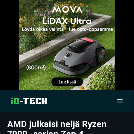
AMD julkaisi neljä Ryzen
UUTISET
7000 -sarjan Zen 4 -