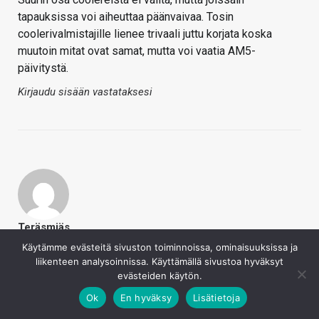
tapauksissa voi aiheuttaa päänvaivaa. Tosin
coolerivalmistajille lienee trivaali juttu korjata koska
muutoin mitat ovat samat, mutta voi vaatia AM5-
päivitystä.
Kirjaudu sisään vastataksesi
Teräsmiäs
30.8.2022
Käytämme evästeitä sivuston toiminnoissa, ominaisuuksissa ja
liikenteen analysoinnissa. Käyttämällä sivustoa hyväksyt
GHZzz1 sanoi
evästeiden käytön.
En ainakaan ite lähtis vielä päivittelemään. Antaa
Ok
En hyväksy
Lisätietoja
intelin tuoda vastauksensa pöytään ja kattoo
samalla kuin pitkälle niillä on tuo tuki kannalle.