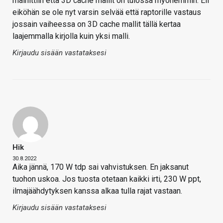
mainittiin että 3D cache mallit on tulossa myöhemmin. Eli
eiköhän se ole nyt varsin selvää että raptorille vastaus
jossain vaiheessa on 3D cache mallit tällä kertaa
laajemmalla kirjolla kuin yksi malli.
Kirjaudu sisään vastataksesi
Hik
30.8.2022
Aika jännä, 170 W tdp sai vahvistuksen. En jaksanut
tuohon uskoa. Jos tuosta otetaan kaikki irti, 230 W ppt,
ilmajäähdytyksen kanssa alkaa tulla rajat vastaan.
Kirjaudu sisään vastataksesi