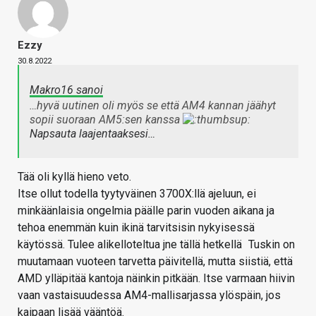
Ezzy
30.8.2022
Makro16 sanoi
…hyvä uutinen oli myös se että AM4 kannan jäähyt
sopii suoraan AM5:sen kanssa
Napsauta laajentaaksesi…
Tää oli kyllä hieno veto.
Itse ollut todella tyytyväinen 3700X:llä ajeluun, ei
minkäänlaisia ongelmia päälle parin vuoden aikana ja
tehoa enemmän kuin ikinä tarvitsisin nykyisessä
käytössä. Tulee alikelloteltua jne tällä hetkellä
Tuskin on
muutamaan vuoteen tarvetta päivitellä, mutta siistiä, että
AMD ylläpitää kantoja näinkin pitkään. Itse varmaan hiivin
vaan vastaisuudessa AM4-mallisarjassa ylöspäin, jos
kaipaan lisää vääntöä.