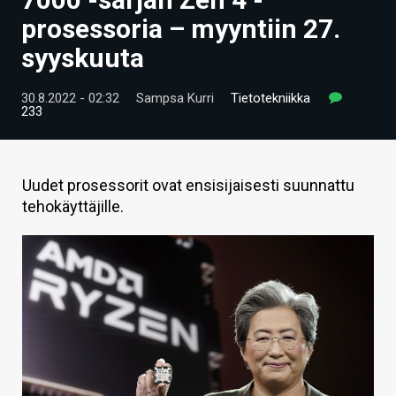
ARTIKKELIT
prosessoria – myyntiin 27.
syyskuuta
VIDEOT
TECHBBS
30.8.2022 - 02:32
Sampsa Kurri
Tietotekniikka
233
TIETOA
HINTA.FI
Uudet prosessorit ovat ensisijaisesti suunnattu
tehokäyttäjille.
KAUPPA
VAIHDA TEEMA
HAKU