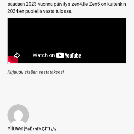
saadaan 2023 vuonna päivitys zen4:lle Zen5 on kuitenkin
2024:en puolella vasta tulossa.
Kirjaudu sisään vastataksesi
PÌÎUW®[ªøËrhl¾ÇÌ°1¿¼