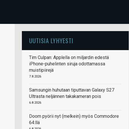
UUTISIA LYHYESTI
Tim Culpan: Applella on miljardin edestä
iPhone-puhelinten siruja odottamassa
muistipiirejä
7.8.2026
Samsungin huhutaan tiputtavan Galaxy S27
Ultrasta neljännen takakameran pois
6.8.2026
Doom pyörii nyt (melkein) myös Commodore
64:llä
6.8.2026