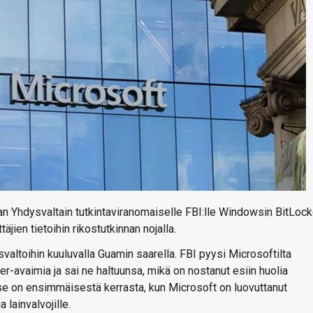
an Yhdysvaltain tutkintaviranomaiselle FBI:lle Windowsin BitLock
äjien tietoihin rikostutkinnan nojalla.
valtoihin kuuluvalla Guamin saarella. FBI pyysi Microsoftilta
r-avaimia ja sai ne haltuunsa, mikä on nostanut esiin huolia
kyse on ensimmäisestä kerrasta, kun Microsoft on luovuttanut
 lainvalvojille.