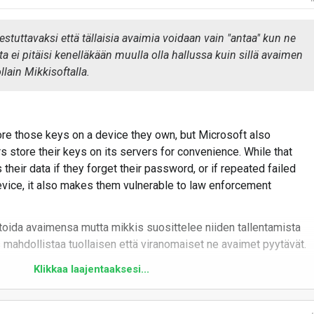
estuttavaksi että tällaisia avaimia voidaan vain "antaa" kun ne
ita ei pitäisi kenelläkään muulla olla hallussa kuin sillä avaimen
ollain Mikkisoftalla.
tore those keys on a device they own, but Microsoft also
store their keys on its servers for convenience. While that
ir data if they forget their password, or if repeated failed
device, it also makes them vulnerable to law enforcement
stoida avaimensa mutta mikkis suosittelee niiden tallentamista
 mahdollistaa tuollaisen että viranomaiset ne avaimet pyytävät.
Klikkaa laajentaaksesi...