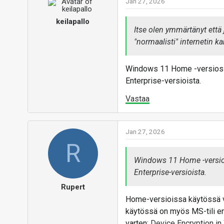
Jan 27, 2026
keilapallo
Itse olen ymmärtänyt että
"normaalisti" internetin 
Windows 11 Home -versiossa 
Enterprise-versioista.
Vastaa
Jan 27, 2026
R
Windows 11 Home -versioss
Enterprise-versioista.
Rupert
Home-versioissa käytössä voi
käytössä on myös MS-tili en
varten:
Device Encryption i