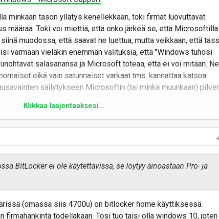
olla minkään tason yllätys kenellekkään, toki firmat luovuttavat
eus määrää. Toki voi miettiä, että onko järkeä se, että Microsoftilla
iinä muodossa, että saavat ne luettua, mutta veikkaan, että täs
isi varmaan vieläkin enemmän valituksia, että "Windows tuhosi
 unohtavat salasanansa ja Microsoft toteaa, että ei voi mitään. Ne
anomaiset eikä vain satunnaiset varkaat tms. kannattaa katsoa
lausavainten säilytykseen Microsoftin (tai minkä muunkaan) pilve
Klikkaa laajentaaksesi...
a BitLocker ei ole käytettävissä, se löytyy ainoastaan Pro- ja
ärissä (omassa siis 4700u) on bitlocker home käyttiksessä.
n firmahankinta todellakaan. Tosi tuo taisi olla windows 10, joten