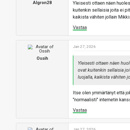
Algron28
Yleisesti ottaen näen huolest
kuitenkin sellaisia joita ei p
kaikista vähiten jollain Mikki
Vastaa
Jan 27, 2026
Ossih
Yleisesti ottaen näen huol
ovat kuitenkin sellaisia jo
luojalla, kaikista vähiten j
Itse olen ymmärtänyt että j
"normaalisti" internetin kan
Vastaa
Jan 27, 2026