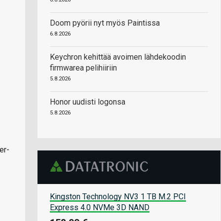
Doom pyörii nyt myös Paintissa
6.8.2026
Keychron kehittää avoimen lähdekoodin
firmwarea pelihiiriin
5.8.2026
Honor uudisti logonsa
5.8.2026
er-
Kingston Technology NV3 1 TB M.2 PCI
Express 4.0 NVMe 3D NAND