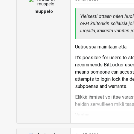
muppelo
Yleisesti ottaen näen huol
ovat kuitenkin sellaisia jo
luojalla, kaikista vähiten j
Uutisessa mainitaan että:
It’s possible for users to s
recommends BitLocker users 
means someone can access the
attempts to login lock the 
subpoenas and warrants.
Elikkä ihmiset voi itse vara
heidän servuilleen mikä taas
Vastaa