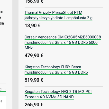
158,90 €
in
Thermal Grizzly PhaseSheet PTM
e
jäähdytyslevyn yhdiste Lämpöalusta 2 g
ssa
13,90 €
Corsair Vengeance CMK32GX5M2B6000C38
muistimoduuli 32 GB 2 x 16 GB DDR5 6000
MHz
479,90 €
Kingston Technology FURY Beast
muistimoduuli 32 GB 2 x 16 GB DDR5
519,90 €
ti →
Kingston Technology NV3 2 TB M.2 PCI
Express 4.0 NVMe 3D NAND
#1
265,90 €