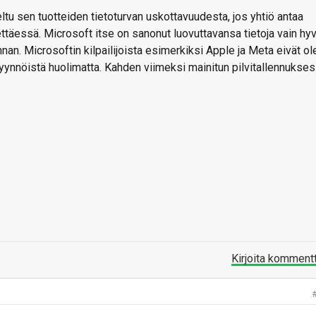
ltu sen tuotteiden tietoturvan uskottavuudesta, jos yhtiö antaa
ettäessä. Microsoft itse on sanonut luovuttavansa tietoja vain hyv
nnan. Microsoftin kilpailijoista esimerkiksi Apple ja Meta eivät ol
 pyynnöistä huolimatta. Kahden viimeksi mainitun pilvitallennukse
Kirjoita komment