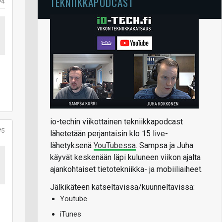
TEKNIIKKAPODCAST
#4
io-techin viikottainen tekniikkapodcast
#5
lähetetään perjantaisin klo 15 live-
lähetyksenä
YouTubessa
. Sampsa ja Juha
käyvät keskenään läpi kuluneen viikon ajalta
ajankohtaiset tietotekniikka- ja mobiiliaiheet.
Jälkikäteen katseltavissa/kuunneltavissa:
Youtube
iTunes