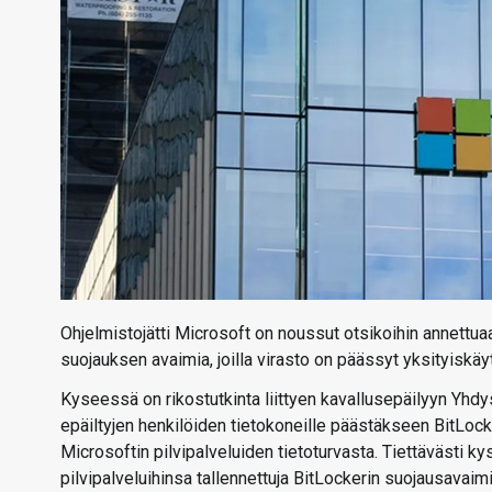
Ohjelmistojätti Microsoft on noussut otsikoihin annettua
suojauksen avaimia, joilla virasto on päässyt yksityiskäytt
Kyseessä on rikostutkinta liittyen kavallusepäilyyn Yhdys
epäiltyjen henkilöiden tietokoneille päästäkseen BitLocke
Microsoftin pilvipalveluiden tietoturvasta. Tiettävästi 
pilvipalveluihinsa tallennettuja BitLockerin suojausavaimia