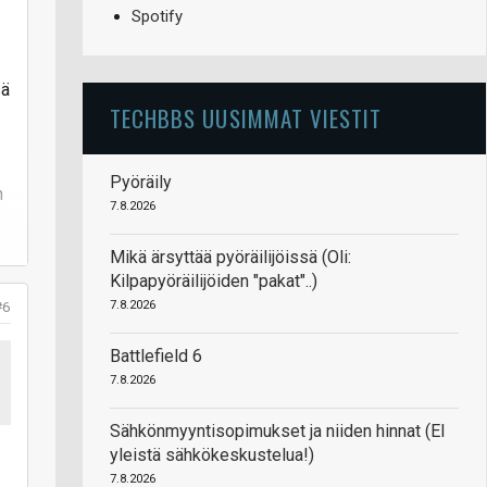
Spotify
sä
TECHBBS UUSIMMAT VIESTIT
Pyöräily
n
7.8.2026
Mikä ärsyttää pyöräilijöissä (Oli:
Kilpapyöräilijöiden "pakat"..)
7.8.2026
#6
Battlefield 6
7.8.2026
Sähkönmyyntisopimukset ja niiden hinnat (EI
yleistä sähkökeskustelua!)
7.8.2026