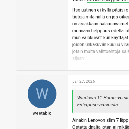
Itse uutinen ei kyllä pitäisi 
tietoja mitä niillä on jos oik
on asiakkaan salausavaimet s
mennään helppous edellä: ol
mun valokuvat" kun käyttäjät
joiden uhkakuviin kuuluu vir
jotain muita vaihtoehtoja sa
sijaan.
Vastaa
Jan 27, 2026
W
Windows 11 Home -versioss
Enterprise-versioista.
weetabix
Ainakin Lenovon slim 7 läpp
Ostettu dnalta joten ei mikää