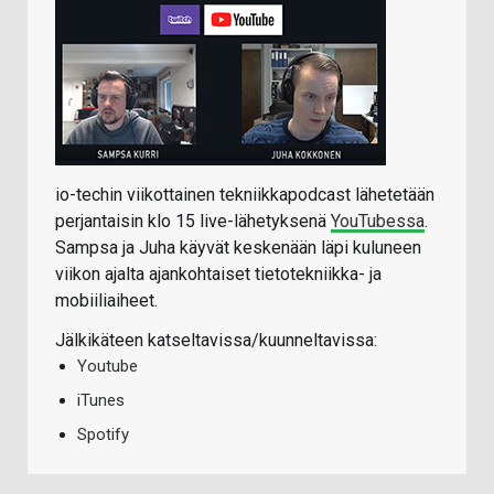
io-techin viikottainen tekniikkapodcast lähetetään
perjantaisin klo 15 live-lähetyksenä
YouTubessa
.
Sampsa ja Juha käyvät keskenään läpi kuluneen
viikon ajalta ajankohtaiset tietotekniikka- ja
mobiiliaiheet.
Jälkikäteen katseltavissa/kuunneltavissa:
Youtube
iTunes
Spotify