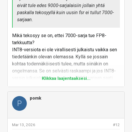
eivät tule edes 9000-sarjalaisiin jollain yhtä
paskalla tekosyyllä kuin uusin fsr ei tullut 7000-
sarjaan.
Mikä tekosyy se on, ettei 7000-sarja tue FP8-
tarkkuutta?
INT8-versiota ei ole virallisesti julkaistu vaikka sen
tiedetäänkin olevan olemassa. Kyllä se jossain
kohtaa todennäköisesti tulee, mutta siinäkin on
ongelmansa. Se on selvästi raskaampi ja jos INT8-
versio julkaistaan, se ei rajoitu 7000-sarjaan saati
Klikkaa laajentaaksesi...
sitten vain highendiin ja se voisi olla aika PR-
katastrofi jos se toimii kortilla mutta onkin natiivia
pomk
hitaampaa (laajoja testejä ei ole, mutta hitaimmilla
P
malleilla ihan realistinen mahdollisuus että
suorituskyky olisi heikompaa)
Vastaa
Mar 13, 2026
#12