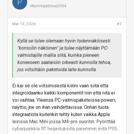
P
MurottajaSince2004
Mar 13, 2026
#7
Kyllä se tulee olemaan hyvin todennäköisesti
"konsolin näköinen" ja tulee näyttämään PC-
valmistajille mallia siitä, kuinka pieneen
koneeseen saataisiin oikeasti kunnolla tehoa,
jos viitsittäiin paketoida laite kunnolla.
Ei kai se ole viitsimisestä kiinni vaan siitä että
integroidaanko kaikki komponentit niin että nitä ei
voi vaihtaa. Yleensä PC-valmispaketeissa poweri,
näyttis, jne on ihan vaihdettavissa. Onhan tuota
integraatiota kuitenkin tehty kuten vaikka Apple
leirissä Mac Mini jossa M4-pro suoritin. Pyörittää
cyberpunkkia RT heijastuksilla paremmin mitä PS5,