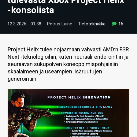
ARTIKKELIT
-konsolista
VIDEOT
12.3.2026 - 01:38
Petrus Laine
Tietotekniikka
16
TECHBBS
TIETOA
Project Helix tulee nojaamaan vahvasti AMD:n FSR
Next -teknologioihin, kuten neuraalirenderöintiin ja
HINTA.FI
seuraavan sukupolven koneoppimispohjaisiin
skaalaimeen ja useampien lisäruutujen
KAUPPA
generointiin.
VAIHDA TEEMA
HAKU