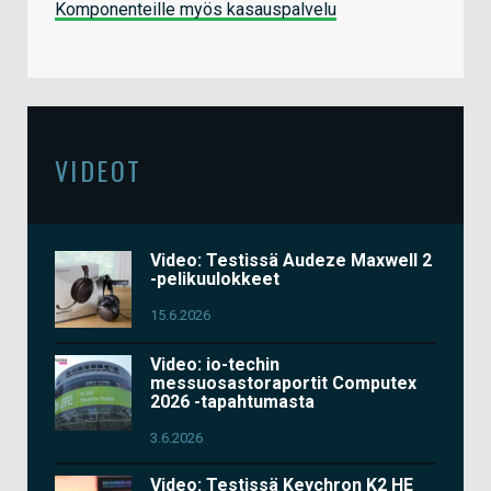
Komponenteille myös kasauspalvelu
VIDEOT
Video: Testissä Audeze Maxwell 2
-pelikuulokkeet
15.6.2026
Video: io-techin
messuosastoraportit Computex
2026 -tapahtumasta
3.6.2026
Video: Testissä Keychron K2 HE