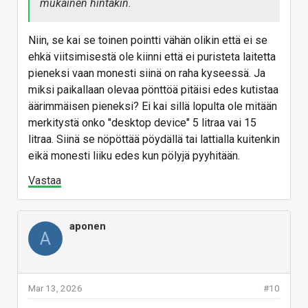
mukainen hintakin.
Niin, se kai se toinen pointti vähän olikin että ei se
ehkä viitsimisestä ole kiinni että ei puristeta laitetta
pieneksi vaan monesti siinä on raha kyseessä. Ja
miksi paikallaan olevaa pönttöä pitäisi edes kutistaa
äärimmäisen pieneksi? Ei kai sillä lopulta ole mitään
merkitystä onko "desktop device" 5 litraa vai 15
litraa. Siinä se nöpöttää pöydällä tai lattialla kuitenkin
eikä monesti liiku edes kun pölyjä pyyhitään.
Vastaa
aponen
A
Mar 13, 2026
#10