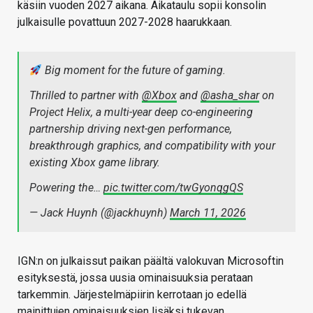
käsiin vuoden 2027 aikana. Aikataulu sopii konsolin
julkaisulle povattuun 2027-2028 haarukkaan.
Big moment for the future of gaming.
Thrilled to partner with
@Xbox
and
@asha_shar
on
Project Helix, a multi-year deep co-engineering
partnership driving next-gen performance,
breakthrough graphics, and compatibility with your
existing Xbox game library.
Powering the…
pic.twitter.com/twGyonqgQS
— Jack Huynh (@jackhuynh)
March 11, 2026
IGN:n on julkaissut paikan päältä valokuvan Microsoftin
esityksestä, jossa uusia ominaisuuksia perataan
tarkemmin. Järjestelmäpiirin kerrotaan jo edellä
mainittujen ominaisuuksien lisäksi tukevan