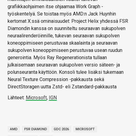
grafiikkaohjaimen itse ohjaamaa Work Graph -
työskentelyä. Se toistaa myös AMD:n Jack Huynhin
kertomat X:ssä ominaisuudet: Project Helix yhdessä FSR
Diamondin kanssa on suunniteltu seuraavan sukupolven
neuraalirenderöinnille, tukevan seuraavan sukupolven
koneoppimiseen perustuvaa skaalainta ja seuraavan
sukupolven koneoppimiseen perustuvaa usean ruudun
generointia. Myös Ray Regenerationista tullaan
julkaisemaan seuraavan sukupolven versio säteen- ja
polunseuranta käyttöön. Konsoli tulee lisäksi tukemaan
Neural Texture Compression -pakkausta sekä
DirectStoragen uutta Zstd- eli Zstandard-pakkausta
Lähteet:
Microsoft
,
IGN
AMD
FSR DIAMOND
GDC 2026
MICROSOFT