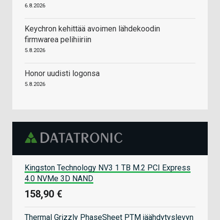
6.8.2026
Keychron kehittää avoimen lähdekoodin
firmwarea pelihiiriin
5.8.2026
Honor uudisti logonsa
5.8.2026
Kingston Technology NV3 1 TB M.2 PCI Express
4.0 NVMe 3D NAND
158,90 €
Thermal Grizzly PhaseSheet PTM jäähdytyslevyn