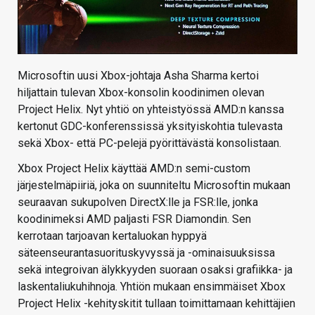
Microsoftin uusi Xbox-johtaja Asha Sharma kertoi
hiljattain tulevan Xbox-konsolin koodinimen olevan
Project Helix. Nyt yhtiö on yhteistyössä AMD:n kanssa
kertonut GDC-konferenssissä yksityiskohtia tulevasta
sekä Xbox- että PC-pelejä pyörittävästä konsolistaan.
Xbox Project Helix käyttää AMD:n semi-custom
järjestelmäpiiriä, joka on suunniteltu Microsoftin mukaan
seuraavan sukupolven DirectX:lle ja FSR:lle, jonka
koodinimeksi AMD paljasti FSR Diamondin. Sen
kerrotaan tarjoavan kertaluokan hyppyä
säteenseurantasuorituskyvyssä ja -ominaisuuksissa
sekä integroivan älykkyyden suoraan osaksi grafiikka- ja
laskentaliukuhihnoja. Yhtiön mukaan ensimmäiset Xbox
Project Helix -kehityskitit tullaan toimittamaan kehittäjien