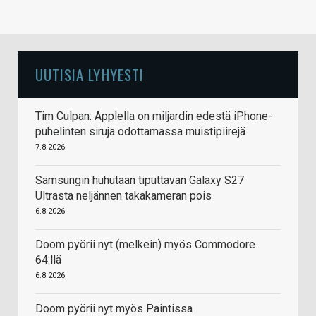
UUTISIA LYHYESTI
Tim Culpan: Applella on miljardin edestä iPhone-
puhelinten siruja odottamassa muistipiirejä
7.8.2026
Samsungin huhutaan tiputtavan Galaxy S27
Ultrasta neljännen takakameran pois
6.8.2026
Doom pyörii nyt (melkein) myös Commodore
64:llä
6.8.2026
Doom pyörii nyt myös Paintissa