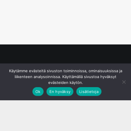
© S&J Media Oy
Käytämme evästeitä sivuston toiminnoissa, ominaisuuksissa ja
liikenteen analysoinnissa. Käyttämällä sivustoa hyväksyt
evästeiden käytön.
Ok
En hyväksy
Lisätietoja
;