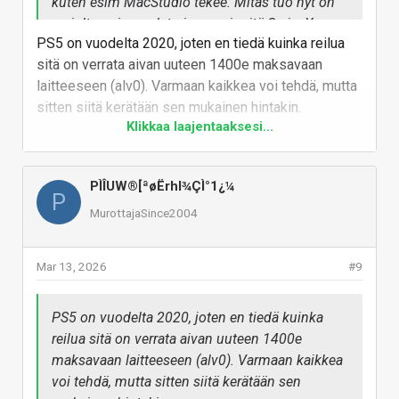
kuten esim MacStudio tekee. Mitäs tuo nyt on
arviolta noin puolet pienempi mitä SeriesX.
PS5 on vuodelta 2020, joten en tiedä kuinka reilua
sitä on verrata aivan uuteen 1400e maksavaan
laitteeseen (alv0). Varmaan kaikkea voi tehdä, mutta
sitten siitä kerätään sen mukainen hintakin.
Klikkaa laajentaaksesi...
Mutta eiköhän visuaalisesti ole suht vapaat kädet
nykyään kun AMDn piirit ovat kuitenkin niin
vähävirtaisia että voidaan valita sopiva teho/koko
PÌÎUW®[ªøËrhl¾ÇÌ°1¿¼
P
oman näkemyksen mukaan millaista suorituskykyä ja
MurottajaSince2004
mihin virtabudjettiin se halutaan (ja minkä verran laite
saa pitää ääntä).
Mar 13, 2026
#9
Vastaa
PS5 on vuodelta 2020, joten en tiedä kuinka
reilua sitä on verrata aivan uuteen 1400e
maksavaan laitteeseen (alv0). Varmaan kaikkea
voi tehdä, mutta sitten siitä kerätään sen