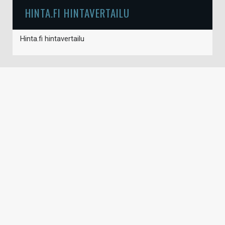
HINTA.FI HINTAVERTAILU
Hinta.fi hintavertailu