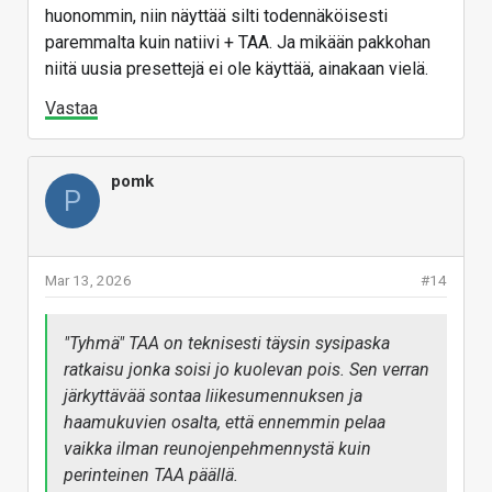
huonommin, niin näyttää silti todennäköisesti
paremmalta kuin natiivi + TAA. Ja mikään pakkohan
niitä uusia presettejä ei ole käyttää, ainakaan vielä.
Vastaa
pomk
P
Mar 13, 2026
#14
"Tyhmä" TAA on teknisesti täysin sysipaska
ratkaisu jonka soisi jo kuolevan pois. Sen verran
järkyttävää sontaa liikesumennuksen ja
haamukuvien osalta, että ennemmin pelaa
vaikka ilman reunojenpehmennystä kuin
perinteinen TAA päällä.