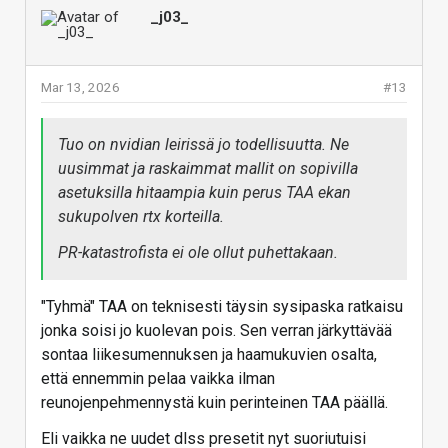
_j03_
Mar 13, 2026
#13
Tuo on nvidian leirissä jo todellisuutta. Ne
uusimmat ja raskaimmat mallit on sopivilla
asetuksilla hitaampia kuin perus TAA ekan
sukupolven rtx korteilla.
PR-katastrofista ei ole ollut puhettakaan.
"Tyhmä" TAA on teknisesti täysin sysipaska ratkaisu
jonka soisi jo kuolevan pois. Sen verran järkyttävää
sontaa liikesumennuksen ja haamukuvien osalta,
että ennemmin pelaa vaikka ilman
reunojenpehmennystä kuin perinteinen TAA päällä.
Eli vaikka ne uudet dlss presetit nyt suoriutuisi