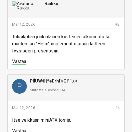
Raikku
Mar 12, 2026
#3
Tulisikohan jonkinlainen kierteinen ulkomuoto tai
muuten tuo "Helix" implementoitaisiin laitteen
fyysiseen presenssiin.
Vastaa
PÌÎUW®[ªøËrhl¾ÇÌ°1¿¼
P
MurottajaSince2004
Mar 12, 2026
#4
Itse veikkaan miniATX tornia.
Vastaa