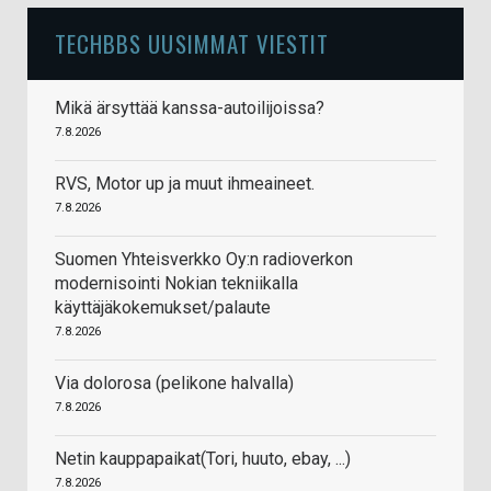
TECHBBS UUSIMMAT VIESTIT
Mikä ärsyttää kanssa-autoilijoissa?
7.8.2026
RVS, Motor up ja muut ihmeaineet.
7.8.2026
Suomen Yhteisverkko Oy:n radioverkon
modernisointi Nokian tekniikalla
käyttäjäkokemukset/palaute
7.8.2026
Via dolorosa (pelikone halvalla)
7.8.2026
Netin kauppapaikat(Tori, huuto, ebay, ...)
7.8.2026