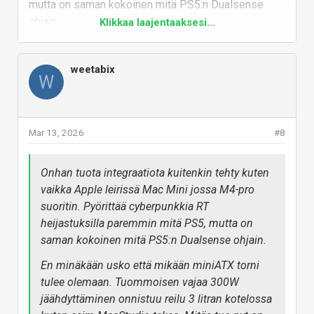
mutta on saman kokoinen mitä PS5:n Dualsense
ohjain.
Klikkaa laajentaaksesi...
En minäkään usko että mikään miniATX torni tulee
olemaan. Tuommoisen vajaa 300W jäähdyttäminen
weetabix
W
onnistuu reilu 3 litran kotelossa kuten esim
MacStudio tekee. Mitäs tuo nyt on arviolta noin
puolet pienempi mitä SeriesX.
Mar 13, 2026
#8
Vastaa
Onhan tuota integraatiota kuitenkin tehty kuten
vaikka Apple leirissä Mac Mini jossa M4-pro
suoritin. Pyörittää cyberpunkkia RT
heijastuksilla paremmin mitä PS5, mutta on
saman kokoinen mitä PS5:n Dualsense ohjain.
En minäkään usko että mikään miniATX torni
tulee olemaan. Tuommoisen vajaa 300W
jäähdyttäminen onnistuu reilu 3 litran kotelossa