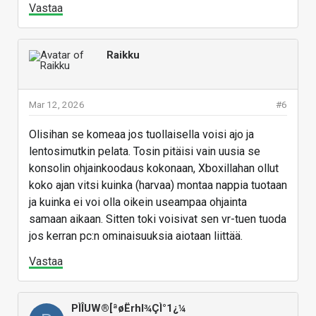
Vastaa
Raikku
Mar 12, 2026
#6
Olisihan se komeaa jos tuollaisella voisi ajo ja
lentosimutkin pelata. Tosin pitäisi vain uusia se
konsolin ohjainkoodaus kokonaan, Xboxillahan ollut
koko ajan vitsi kuinka (harvaa) montaa nappia tuotaan
ja kuinka ei voi olla oikein useampaa ohjainta
samaan aikaan. Sitten toki voisivat sen vr-tuen tuoda
jos kerran pc:n ominaisuuksia aiotaan liittää.
Vastaa
PÌÎUW®[ªøËrhl¾ÇÌ°1¿¼