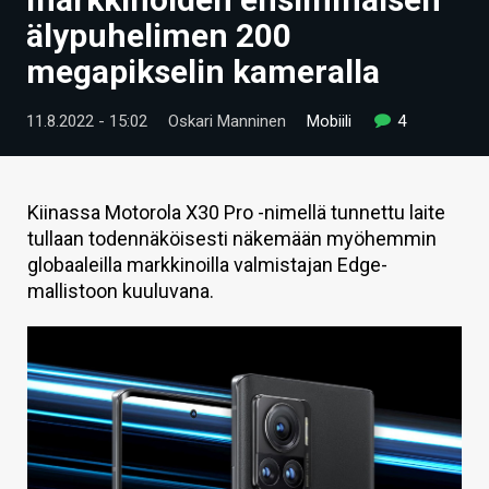
ARTIKKELIT
älypuhelimen 200
megapikselin kameralla
VIDEOT
TECHBBS
11.8.2022 - 15:02
Oskari Manninen
Mobiili
4
TIETOA
HINTA.FI
Kiinassa Motorola X30 Pro -nimellä tunnettu laite
tullaan todennäköisesti näkemään myöhemmin
KAUPPA
globaaleilla markkinoilla valmistajan Edge-
mallistoon kuuluvana.
VAIHDA TEEMA
HAKU