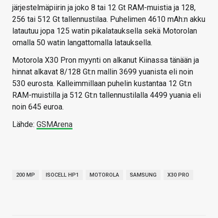
järjestelmäpiirin ja joko 8 tai 12 Gt RAM-muistia ja 128,
256 tai 512 Gt tallennustilaa. Puhelimen 4610 mAh:n akku
latautuu jopa 125 watin pikalatauksella sekä Motorolan
omalla 50 watin langattomalla latauksella.
Motorola X30 Pron myynti on alkanut Kiinassa tänään ja
hinnat alkavat 8/128 Gt:n mallin 3699 yuanista eli noin
530 eurosta. Kalleimmillaan puhelin kustantaa 12 Gt:n
RAM-muistilla ja 512 Gt:n tallennustilalla 4499 yuania eli
noin 645 euroa.
Lähde:
GSMArena
200 MP
ISOCELL HP1
MOTOROLA
SAMSUNG
X30 PRO