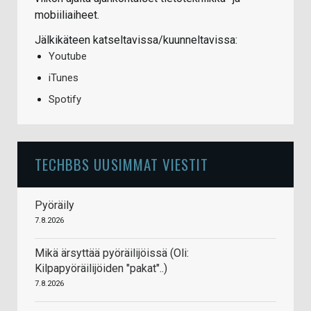
mobiiliaiheet.
Jälkikäteen katseltavissa/kuunneltavissa:
Youtube
iTunes
Spotify
TECHBBS UUSIMMAT VIESTIT
Pyöräily
7.8.2026
Mikä ärsyttää pyöräilijöissä (Oli:
Kilpapyöräilijöiden "pakat"..)
7.8.2026