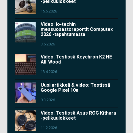
-pelikuulokkeet
15.6.2026
Video: io-techin
messuosastoraportit Computex
2026 -tapahtumasta
3.6.2026
Video: Testissä Keychron K2 HE
All-Wood
13.4.2026
Uusi artikkeli & video: Testissä
Google Pixel 10a
9.3.2026
Video: Testissä Asus ROG Kithara
-pelikuulokkeet
11.2.2026