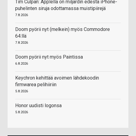
Tim Culpan: Applella on miljardin edestä iPhone-
puhelinten siruja odottamassa muistipiirejä
7.8.2026
Doom pyörii nyt (melkein) myös Commodore
64:llä
7.8.2026
Doom pyörii nyt myös Paintissa
6.8.2026
Keychron kehittää avoimen lähdekoodin
firmwarea pelihiiriin
5.8.2026
Honor uudisti logonsa
5.8.2026