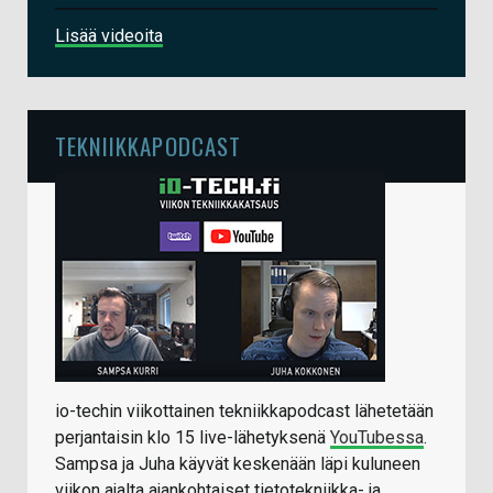
Lisää videoita
TEKNIIKKAPODCAST
io-techin viikottainen tekniikkapodcast lähetetään
perjantaisin klo 15 live-lähetyksenä
YouTubessa
.
Sampsa ja Juha käyvät keskenään läpi kuluneen
viikon ajalta ajankohtaiset tietotekniikka- ja