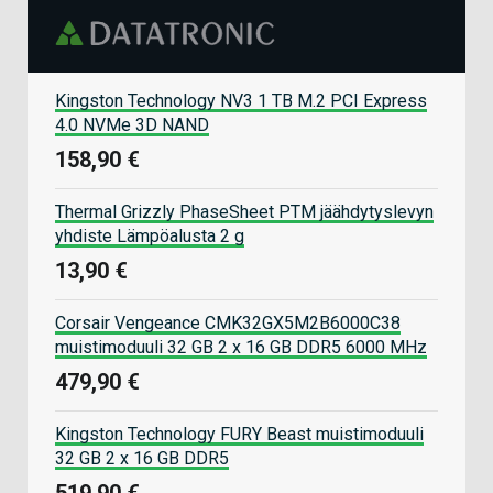
Kingston Technology NV3 1 TB M.2 PCI Express
4.0 NVMe 3D NAND
158,90 €
Thermal Grizzly PhaseSheet PTM jäähdytyslevyn
yhdiste Lämpöalusta 2 g
13,90 €
Corsair Vengeance CMK32GX5M2B6000C38
muistimoduuli 32 GB 2 x 16 GB DDR5 6000 MHz
479,90 €
Kingston Technology FURY Beast muistimoduuli
32 GB 2 x 16 GB DDR5
519,90 €