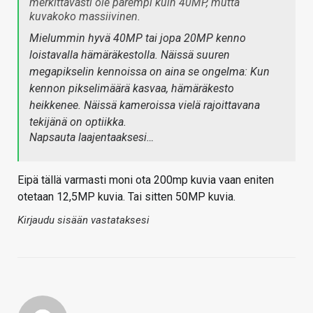
merkittävästi ole parempi kuin 40MP, mutta
kuvakoko massiivinen.
Mielummin hyvä 40MP tai jopa 20MP kenno
loistavalla hämäräkestolla. Näissä suuren
megapikselin kennoissa on aina se ongelma: Kun
kennon pikselimäärä kasvaa, hämäräkesto
heikkenee. Näissä kameroissa vielä rajoittavana
tekijänä on optiikka.
Napsauta laajentaaksesi…
Eipä tällä varmasti moni ota 200mp kuvia vaan eniten
otetaan 12,5MP kuvia. Tai sitten 50MP kuvia.
Kirjaudu sisään vastataksesi