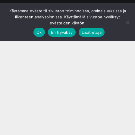
© S&J Media Oy
Käytämme evästeitä sivuston toiminnoissa, ominaisuuksissa ja
liikenteen analysoinnissa. Käyttämällä sivustoa hyväksyt
evästeiden käytön.
Ok
En hyväksy
Lisätietoja
;