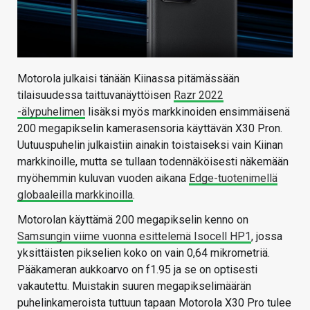
Motorola julkaisi tänään Kiinassa pitämässään
tilaisuudessa taittuvanäyttöisen
Razr 2022
-älypuhelimen
lisäksi myös markkinoiden ensimmäisenä
200 megapikselin kamerasensoria käyttävän X30 Pron.
Uutuuspuhelin julkaistiin ainakin toistaiseksi vain Kiinan
markkinoille, mutta se tullaan todennäköisesti näkemään
myöhemmin kuluvan vuoden aikana
Edge-tuotenimellä
globaaleilla markkinoilla
.
Motorolan käyttämä 200 megapikselin kenno on
Samsungin viime vuonna esittelemä Isocell HP1
, jossa
yksittäisten pikselien koko on vain 0,64 mikrometriä.
Pääkameran aukkoarvo on f1.95 ja se on optisesti
vakautettu. Muistakin suuren megapikselimäärän
puhelinkameroista tuttuun tapaan Motorola X30 Pro tulee