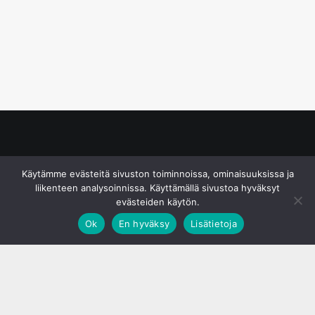
© S&J Media Oy
Käytämme evästeitä sivuston toiminnoissa, ominaisuuksissa ja
liikenteen analysoinnissa. Käyttämällä sivustoa hyväksyt
evästeiden käytön.
Ok
En hyväksy
Lisätietoja
;