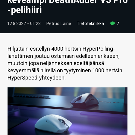
ARTIKKELIT
-pelihiiri
VIDEOT
12.8.2022 - 01:23
Petrus Laine
Tietotekniikka
7
TECHBBS
TIETOA
Hiljattain esitellyn 4000 hertsin HyperPolling-
lähettimen joutuu ostamaan edelleen erikseen,
HINTA.FI
muutoin jopa neljänneksen edeltäjäänsä
kevyemmällä hiirellä on tyytyminen 1000 hertsin
KAUPPA
HyperSpeed-yhteydeen.
VAIHDA TEEMA
HAKU