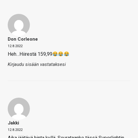
Don Corleone
12.8.2022
Heh…Hiirestä 159,99
Kirjaudu sisään vastataksesi
Jakki
12.8.2022
Aika jäätävä hinta kyllä. Seurataanko tässä Superlightin