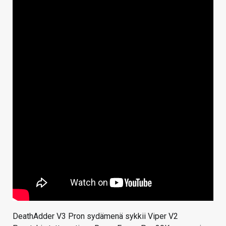
DeathAdder V3 Pron sydämenä sykkii Viper V2