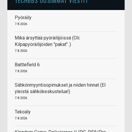
TECHBBS UUSIMMAT VIESTIT
Pyöräily
7.8.2026
Mikä ärsyttää pyöräilijöissä (Oli:
Kilpapyöräilijöiden "pakat"..)
7.8.2026
Battlefield 6
7.8.2026
Sähkönmyyntisopimukset ja niiden hinnat (EI
yleistä sähkökeskustelua!)
7.8.2026
Tekoäly
7.8.2026