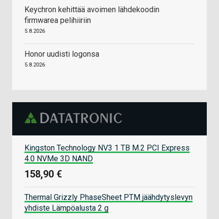
Keychron kehittää avoimen lähdekoodin
firmwarea pelihiiriin
5.8.2026
Honor uudisti logonsa
5.8.2026
Kingston Technology NV3 1 TB M.2 PCI Express
4.0 NVMe 3D NAND
158,90 €
Thermal Grizzly PhaseSheet PTM jäähdytyslevyn
yhdiste Lämpöalusta 2 g