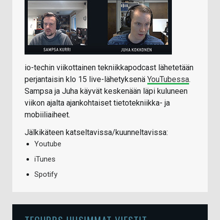
io-techin viikottainen tekniikkapodcast lähetetään
perjantaisin klo 15 live-lähetyksenä
YouTubessa
.
Sampsa ja Juha käyvät keskenään läpi kuluneen
viikon ajalta ajankohtaiset tietotekniikka- ja
mobiiliaiheet.
Jälkikäteen katseltavissa/kuunneltavissa:
Youtube
iTunes
Spotify