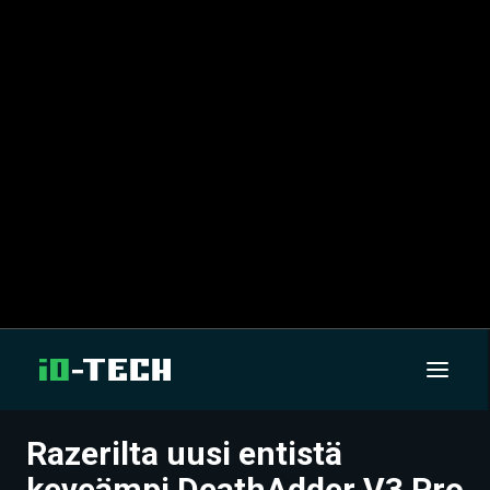
Razerilta uusi entistä
UUTISET
keveämpi DeathAdder V3 Pro