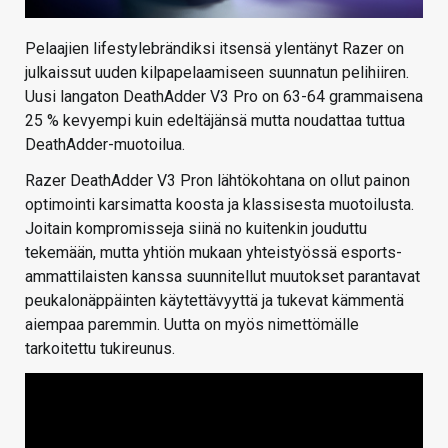
Pelaajien lifestylebrändiksi itsensä ylentänyt Razer on
julkaissut uuden kilpapelaamiseen suunnatun pelihiiren.
Uusi langaton DeathAdder V3 Pro on 63-64 grammaisena
25 % kevyempi kuin edeltäjänsä mutta noudattaa tuttua
DeathAdder-muotoilua.
Razer DeathAdder V3 Pron lähtökohtana on ollut painon
optimointi karsimatta koosta ja klassisesta muotoilusta.
Joitain kompromisseja siinä no kuitenkin jouduttu
tekemään, mutta yhtiön mukaan yhteistyössä esports-
ammattilaisten kanssa suunnitellut muutokset parantavat
peukalonäppäinten käytettävyyttä ja tukevat kämmentä
aiempaa paremmin. Uutta on myös nimettömälle
tarkoitettu tukireunus.