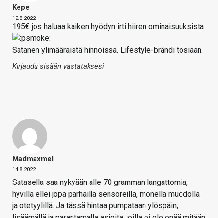
Kepe
12.8.2022
195€ jos haluaa kaiken hyödyn irti hiiren ominaisuuksista
Satanen ylimääräistä hinnoissa. Lifestyle-brändi tosiaan.
Kirjaudu sisään vastataksesi
Madmaxmel
14.8.2022
Satasella saa nykyään alle 70 gramman langattomia,
hyvillä ellei jopa parhailla sensoreilla, monella muodolla
ja otetyylillä. Ja tässä hintaa pumpataan ylöspäin,
lisäämällä ja parantamalla asioita, joilla ei ole enää mitään