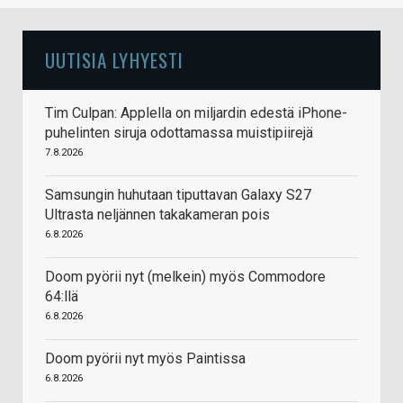
UUTISIA LYHYESTI
Tim Culpan: Applella on miljardin edestä iPhone-
puhelinten siruja odottamassa muistipiirejä
7.8.2026
Samsungin huhutaan tiputtavan Galaxy S27
Ultrasta neljännen takakameran pois
6.8.2026
Doom pyörii nyt (melkein) myös Commodore
64:llä
6.8.2026
Doom pyörii nyt myös Paintissa
6.8.2026