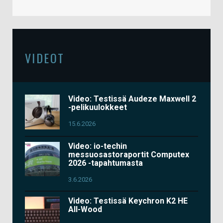
VIDEOT
Video: Testissä Audeze Maxwell 2
-pelikuulokkeet
15.6.2026
Video: io-techin
messuosastoraportit Computex
2026 -tapahtumasta
3.6.2026
Video: Testissä Keychron K2 HE
All-Wood