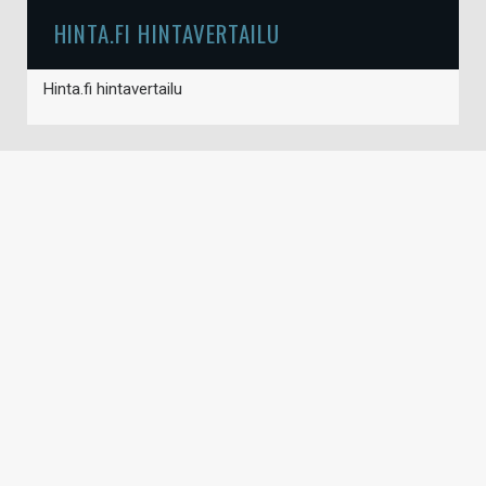
HINTA.FI HINTAVERTAILU
Hinta.fi hintavertailu