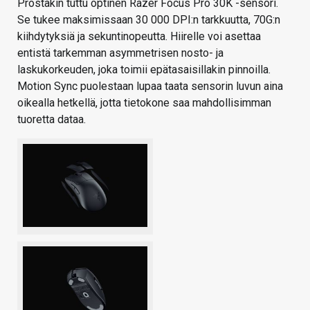
Prostakin tuttu optinen Razer Focus Pro 30K -sensori.
Se tukee maksimissaan 30 000 DPI:n tarkkuutta, 70G:n
kiihdytyksiä ja sekuntinopeutta. Hiirelle voi asettaa
entistä tarkemman asymmetrisen nosto- ja
laskukorkeuden, joka toimii epätasaisillakin pinnoilla.
Motion Sync puolestaan lupaa taata sensorin luvun aina
oikealla hetkellä, jotta tietokone saa mahdollisimman
tuoretta dataa.