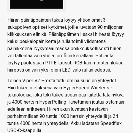
Hiiren päänäppäinten takaa löytyy yhtiön omat 3.
sukupolven optiset kytkimet, joille luvataan 90 miljoonan
klikkauksen elinikä. Päänäppäimen lisäksi hiirestä löytyy
kaksi peukalopainiketta ja rulla toimii viidentenä
painikkeena. Nykymaailmassa poikkeuksellisesti hiiren
voi tallentaa vain yhden profiilin kerrallaan. Pohjasta
löytyy puolestaan PTFE-tassut. RGB-kammoisten iloksi
hiiressä on vain yksi pieni LED-valo rullan edessä.
Toinen Viper V2 Prosta tuttu ominaisuus on yhteydet.
Hiiri tukee oletuksena vain HyperSpeed Wireless -
teknologiaa, joka toki tukee useampaa laitetta tätä nykyä,
ja 4000 hertsin HyperPolling -lähettimen joutuu ostamaan
edelleen erikseen. Hiiren akun luvataan kestävän
parhaimmillaan 90 tuntia 1000 hertsin yhteydellä ja 24
tuntia 4000 hertsin yhteydellä. Akku ladataan Speedflex
USC-C-kaapeilla.