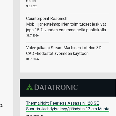
64:llä
3.8.2026
Counterpoint Research:
Mobiilijärjestelmäpiirien toimitukset laskivat
jopa 15 % vuoden ensimmäisellä puoliskolla
31.7.2026
Valve julkaisi Steam Machinen kotelon 3D
CAD -tiedostot avoimeen käyttöön
31.7.2026
Thermalright Peerless Assassin 120 SE
ä,
Suoritin Jäähdytyslevy/jäähdytin 12 cm Musta