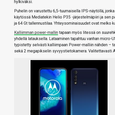
hylkiväksi.
Puhelin on varustettu 6,5-tuumaisella IPS-näytöllä, jonk
käytössä Mediatekin Helio P35 -järjestelmäpiiri ja sen 
ja 64 Gt tallennustilaa. Yhteysominaisuudet ovat melko ka
Kalliimman power-mallin
tapaan myös litessä on suurehk
yhdellä latauksella. Lataaminen tapahtuu vanhan micro-U
typistetty selvästi kalliimpaan Power-malliin nähden –
sekä 2 megapikselin syvyystietokamera. Valitettavasti An