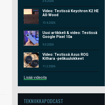
3.6.2026
Video: Testissä Keychron K2 HE
All-Wood
13.4.2026
Uusi artikkeli & video: Testissä
Google Pixel 10a
9.3.2026
Video: Testissä Asus ROG
Kithara -pelikuulokkeet
11.2.2026
Lisää videoita
TEKNIIKKAPODCAST