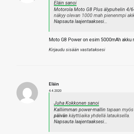
Eläin sanoi
Motorola Moto G8 Plus älypuhelin 4/6
näkyy olevan 1000 mah pienenmpi akku.
Napsauta laajentaaksesi…
Moto G8 Power on esim 5000mAh akku näi
Kirjaudu sisään vastataksesi
Eläin
4.4.2020
Juha Kokkonen sanoi
Kalliimman power-mallin
tapaan myös l
päivän
käyttöaika yhdellä latauksella.
Napsauta laajentaaksesi…