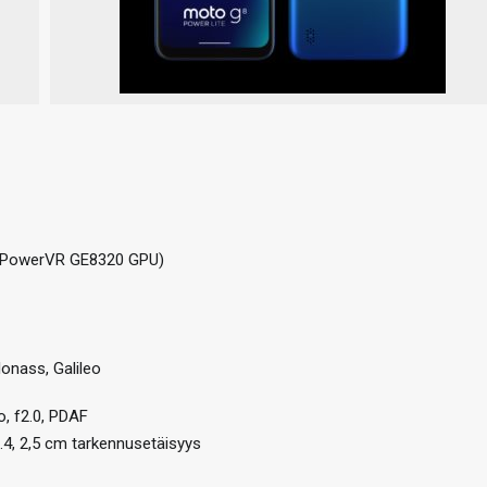
G PowerVR GE8320 GPU)
lonass, Galileo
o, f2.0, PDAF
.4, 2,5 cm tarkennusetäisyys