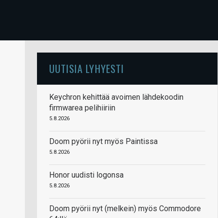
UUTISIA LYHYESTI
Keychron kehittää avoimen lähdekoodin
firmwarea pelihiiriin
5.8.2026
Doom pyörii nyt myös Paintissa
5.8.2026
Honor uudisti logonsa
5.8.2026
Doom pyörii nyt (melkein) myös Commodore