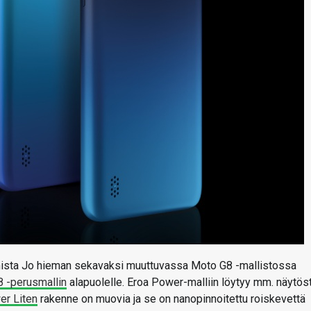
amista Jo hieman sekavaksi muuttuvassa Moto G8 -mallistossa
 -perusmallin
alapuolelle. Eroa Power-malliin löytyy mm. näytöst
r Liten
rakenne on muovia ja se on nanopinnoitettu roiskevettä