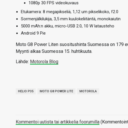
1080p 30 FPS videokuvaus
Etukamera: 8 megapikseliä, 1,12 um pikselikoko, f2.0
Sormenjälkilukija, 3,5 mm kuulokeliitäntä, monokaiutin
5000 mAh:n akku, micro-USB 2.0, 10 W latausteho
Android 9 Pie
Moto G8 Power Liten suositushinta Suomessa on 179 euroa
Myynti alkaa Suomessa 15. huhtikuuta.
Lähde:
Motorola Blog
HELIO P35
MOTO G8 POWER LITE
MOTOROLA
Kommentoi uutista tai artikkelia foorumilla
(Kommentointi 