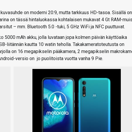
a kuvasuhde on moderni 20:9, mutta tarkkuus HD-tasoa. Sisällä on
parina on tässä hintaluokassa kohtalaisen mukavat 4 Gt RAM-muis
rsitut – mm. Bluetooth 5.0 -tuki, 5 GHz WiFi ja NFC puuttuvat.
o 5000 mAh akku, jolla luvataan jopa kolmen päivän käyttöaika
SB-liitännän kautta 10 watin teholla. Takakameratoteutusta on
 tarjolla on 16 megapikselin pääkamera, 2 megapikselin makrokam
droid-versio on jo puolitoista vuotta vanha 9 Pie.