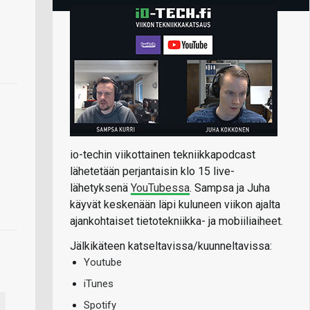
io-techin viikottainen tekniikkapodcast
lähetetään perjantaisin klo 15 live-
lähetyksenä
YouTubessa
. Sampsa ja Juha
käyvät keskenään läpi kuluneen viikon ajalta
ajankohtaiset tietotekniikka- ja mobiiliaiheet.
Jälkikäteen katseltavissa/kuunneltavissa:
Youtube
iTunes
Spotify