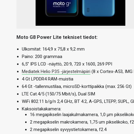
Moto G8 Power Lite tekniset tiedot:
Ulkomitat: 164,9 x 75,8 x 9,2 mm
Paino: 200 grammaa
6,5” IPS LCD -näyttö, 20:9, 720 x 1600, 269 PPI
Mediatek Helio P35 -järjestelmäpiiri
(8 x Cortex-A53, IM
4 Gt LPDDR4 RAM-muistia
64 Gt -tallennustilaa, microSD-korttipaikka (max. 256 Gt)
LTE Cat.4/5 (150/75 Mbit/s), Dual SIM
WiFi 802.11 b/g/n 2,4 GHz, BT 4.2, A-GPS, LTEPP, SUPL, G
Kaksoistakakamera:
16 megapikselin laajakulmakamera, 1,0 µm pikselikok
2 megapikselin makrokamera, 1,75 um pikselikoko, f2
2 megapikselin syvyystietokamera, f2.4