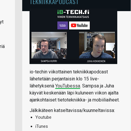
TEKNIIKKAPODCAST
yt
riä
io-techin viikottainen tekniikkapodcast
lähetetään perjantaisin klo 15 live-
lähetyksenä
YouTubessa
. Sampsa ja Juha
käyvät keskenään läpi kuluneen viikon ajalta
ajankohtaiset tietotekniikka- ja mobiiliaiheet.
Jälkikäteen katseltavissa/kuunneltavissa:
Youtube
iTunes