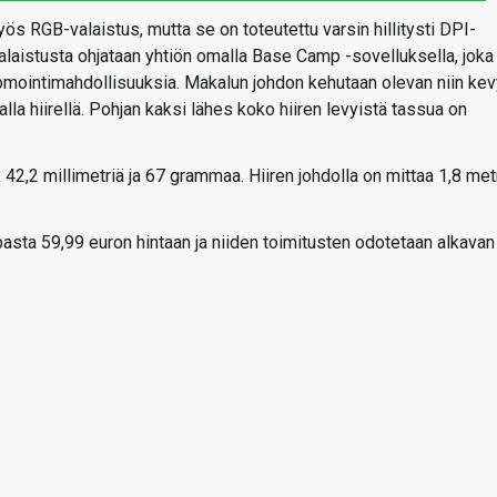
s RGB-valaistus, mutta se on toteutettu varsin hillitysti DPI-
Valaistusta ohjataan yhtiön omalla Base Camp -sovelluksella, joka
tomointimahdollisuuksia. Makalun johdon kehutaan olevan niin kev
lla hiirellä. Pohjan kaksi lähes koko hiiren levyistä tassua on
42,2 millimetriä ja 67 grammaa. Hiiren johdolla on mittaa 1,8 met
sta 59,99 euron hintaan ja niiden toimitusten odotetaan alkavan