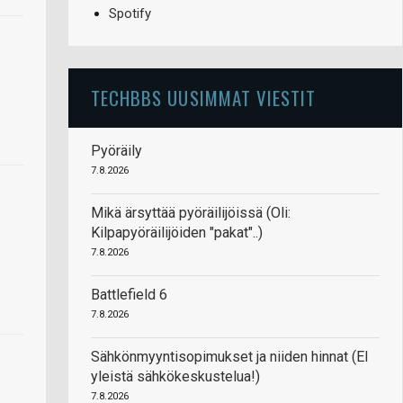
Spotify
TECHBBS UUSIMMAT VIESTIT
Pyöräily
7.8.2026
Mikä ärsyttää pyöräilijöissä (Oli:
Kilpapyöräilijöiden "pakat"..)
7.8.2026
Battlefield 6
7.8.2026
Sähkönmyyntisopimukset ja niiden hinnat (EI
yleistä sähkökeskustelua!)
7.8.2026