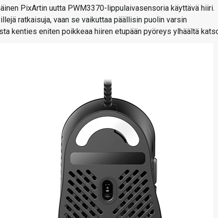
nen PixArtin uutta PWM3370-lippulaivasensoria käyttävä hiiri.
lejä ratkaisuja, vaan se vaikuttaa päällisin puolin varsin
rrasta kenties eniten poikkeaa hiiren etupään pyöreys ylhäältä kats