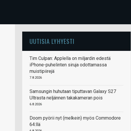
UUTISIA LYHYESTI
Tim Culpan: Applella on miljardin edestä
iPhone-puhelinten siruja odottamassa
muistipiirejä
7.8.2026
Samsungin huhutaan tiputtavan Galaxy S27
Ultrasta neljännen takakameran pois
6.8.2026
Doom pyörii nyt (melkein) myös Commodore
64:llä
6.8.2026