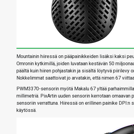
Mountainin hiiressä on pääpainikkeiden lisäksi kaksi peuk
Omronin kytkimillä, joiden luvataan kestävän 50 miljoonaa
päältä kuin hiiren pohjastakin ja sisältä löytyvä piirilevy
Nokkelimmat saattoivat jo arvatakin, että nimen 67 viitt
PWM3370-sensorin myötä Makalu 67 yltää parhaimmillaa
millimetriä. PixArtin uuden sensorin kerrotaan omaav
sensoriin verrattuna. Hiiressä on erillinen painike DPI:n 
käytössä.