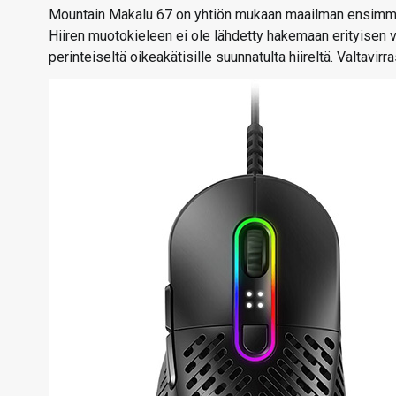
Mountain Makalu 67 on yhtiön mukaan maailman ensimmäi
Hiiren muotokieleen ei ole lähdetty hakemaan erityisen vil
perinteiseltä oikeakätisille suunnatulta hiireltä. Valtavi