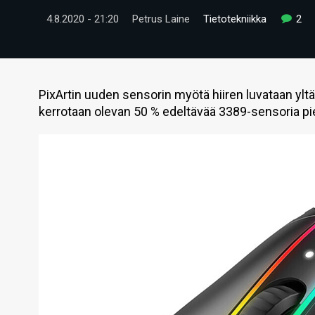
4.8.2020 - 21:20
Petrus Laine
Tietotekniikka
2
PixArtin uuden sensorin myötä hiiren luvataan ylt
kerrotaan olevan 50 % edeltävää 3389-sensoria p