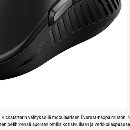
Kickstarterin välityksellä modulaarisen Everest-näppäimistön. 
äisen pelihiirensä suoraan omilla kotisivuillaan ja verkkokaupassaa