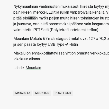
Nykymaailman vaatimusten mukaisesti hiirestä löytyy myö
painikkeen, merkki-LEDit ja rullan ympäröivällä kehällä. 
pitää sisällään myös paljon muita hiiren toimintojen kus
ja joustava, että siitä paremmaksi pääsee vain langattoma
valmistettu PFTE:stä (Polytetrafluorieteeni, teflon).
Mountain Makalu 67:n strategiset mitat ovat 127 x 70,2 x 
ja sen päästä löytyy USB Type-A -liitin.
Makalu on ennakkotilattavissa yhtiön omasta verkkokaupa
lokakuun aikana.
Lähde:
Mountain
MAKALU 67
MOUNTAIN
PIXART 3370