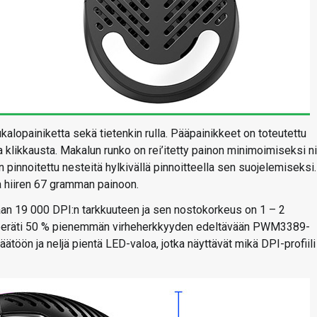
alopainiketta sekä tietenkin rulla. Pääpainikkeet on toteutettu
 klikkausta. Makalun runko on rei’itetty painon minimoimiseksi ni
 on pinnoitettu nesteitä hylkivällä pinnoitteella sen suojelemiseksi.
aa hiiren 67 gramman painoon.
n 19 000 DPI:n tarkkuuteen ja sen nostokorkeus on 1 – 2
an peräti 50 % pienemmän virheherkkyyden edeltävään PWM3389-
säätöön ja neljä pientä LED-valoa, jotka näyttävät mikä DPI-profiili