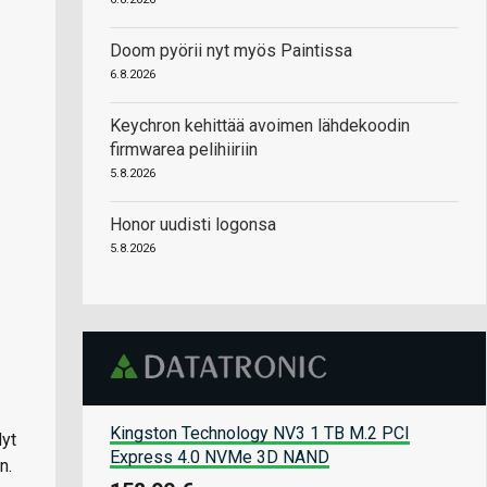
Doom pyörii nyt myös Paintissa
6.8.2026
Keychron kehittää avoimen lähdekoodin
firmwarea pelihiiriin
5.8.2026
Honor uudisti logonsa
5.8.2026
Kingston Technology NV3 1 TB M.2 PCI
Nyt
Express 4.0 NVMe 3D NAND
n.