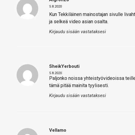
5.8.2020
Kun Tekkiläinen mainostajan sivulle livah
ja selkeä video asian osalta.
Kirjaudu sisään vastataksesi
SheikYerbouti
5.8.2020
Paljonko noissa yhteistyövideoissa teille 
tämä pitää mainita tyylisesti.
Kirjaudu sisään vastataksesi
Vellamo