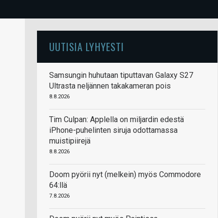
UUTISIA LYHYESTI
Samsungin huhutaan tiputtavan Galaxy S27
Ultrasta neljännen takakameran pois
8.8.2026
Tim Culpan: Applella on miljardin edestä
iPhone-puhelinten siruja odottamassa
muistipiirejä
8.8.2026
Doom pyörii nyt (melkein) myös Commodore
64:llä
7.8.2026