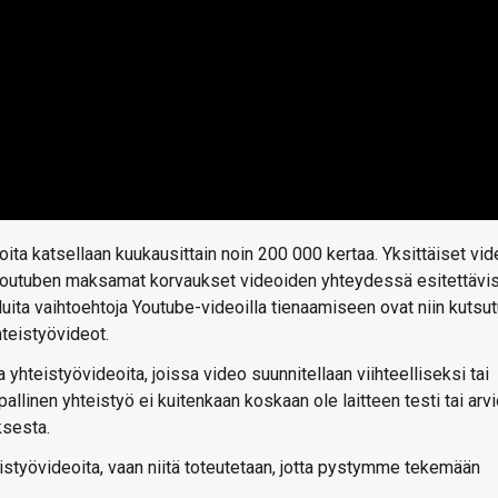
oita katsellaan kuukausittain noin 200 000 kertaa. Yksittäiset vid
 Youtuben maksamat korvaukset videoiden yhteydessä esitettävi
ita vaihtoehtoja Youtube-videoilla tienaamiseen ovat niin kutsut
hteistyövideot.
yhteistyövideoita, joissa video suunnitellaan viihteelliseksi tai
allinen yhteistyö ei kuitenkaan koskaan ole laitteen testi tai arv
ksesta.
eistyövideoita, vaan niitä toteutetaan, jotta pystymme tekemään