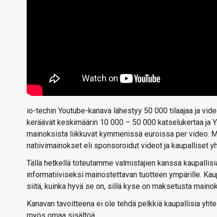
io-techin Youtube-kanava lähestyy 50 000 tilaajaa ja vide
keräävät keskimäärin 10 000 – 50 000 katselukertaa ja
mainoksista liikkuvat kymmenissä euroissa per video. Mu
natiivimainokset eli sponsoroidut videot ja kaupalliset y
Tällä hetkellä toteutamme valmistajien kanssa kaupallisia 
informatiiviseksi mainostettavan tuotteen ympärille. Kaup
siitä, kuinka hyvä se on, sillä kyse on maksetusta maino
Kanavan tavoitteena ei ole tehdä pelkkiä kaupallisia yht
myös omaa sisältöä.