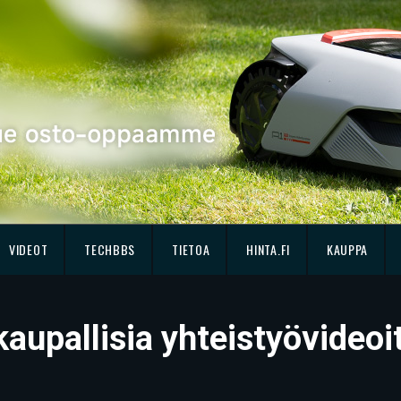
VIDEOT
TECHBBS
TIETOA
HINTA.FI
KAUPPA
aupallisia yhteistyövideoi