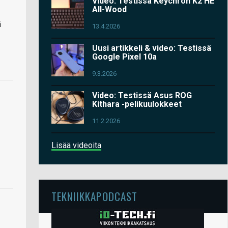
Video: Testissä Keychron K2 HE
All-Wood
ä
13.4.2026
Uusi artikkeli & video: Testissä
Google Pixel 10a
9.3.2026
Video: Testissä Asus ROG
Kithara -pelikuulokkeet
11.2.2026
Lisää videoita
TEKNIIKKAPODCAST