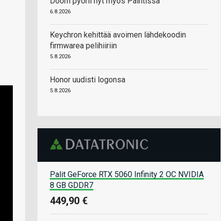
Doom pyörii nyt myös Paintissa
6.8.2026
Keychron kehittää avoimen lähdekoodin
firmwarea pelihiiriin
5.8.2026
Honor uudisti logonsa
5.8.2026
Palit GeForce RTX 5060 Infinity 2 OC NVIDIA
8 GB GDDR7
449,90 €