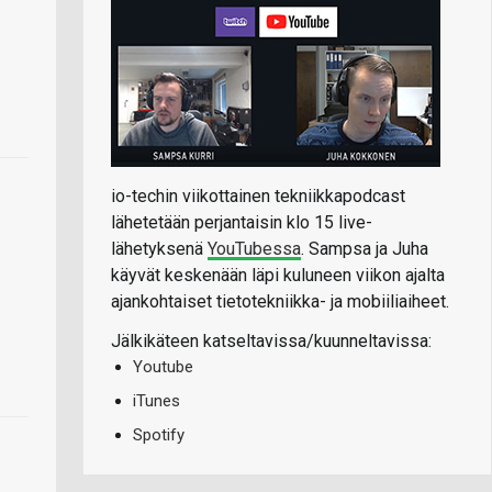
io-techin viikottainen tekniikkapodcast
lähetetään perjantaisin klo 15 live-
lähetyksenä
YouTubessa
. Sampsa ja Juha
käyvät keskenään läpi kuluneen viikon ajalta
ajankohtaiset tietotekniikka- ja mobiiliaiheet.
Jälkikäteen katseltavissa/kuunneltavissa:
Youtube
iTunes
Spotify