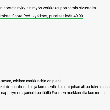
ään spotata nykyisin myös verkkokauppa.comin sivustolta:
istö, Gaote Red -kytkimet, punaiset ledit 49,90
ottavan, tokihan markkinakin on pieni.
nkit descriptioneihin ja kommentteihin niin johan alkaa tulee rahaa
 näperrys on ajanhukkaa täällä Suomen markkinoilla kun meitä