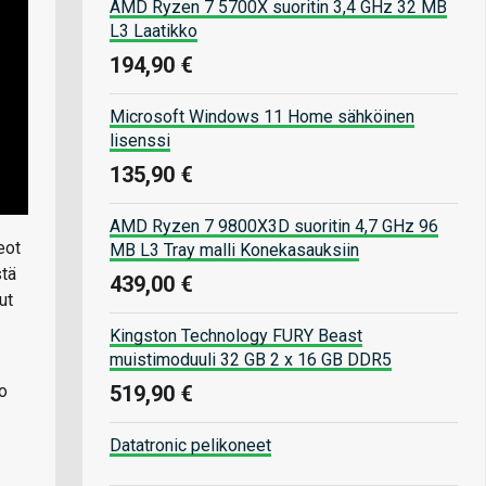
AMD Ryzen 7 5700X suoritin 3,4 GHz 32 MB
L3 Laatikko
194,90 €
Microsoft Windows 11 Home sähköinen
lisenssi
135,90 €
AMD Ryzen 7 9800X3D suoritin 4,7 GHz 96
eot
MB L3 Tray malli Konekasauksiin
stä
439,00 €
ut
Kingston Technology FURY Beast
muistimoduuli 32 GB 2 x 16 GB DDR5
519,90 €
io
Datatronic pelikoneet