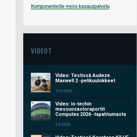
Komponenteille myös kasauspalvelu
VIDEOT
Video: Testissä Audeze
Maxwell 2 -pelikuulokkeet
15.6.2026
Video: io-techin
messuosastoraportit
Computex 2026 -tapahtumasta
3.6.2026