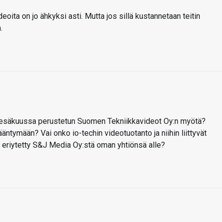
ita on jo ähkyksi asti. Mutta jos sillä kustannetaan teitin
.
kesäkuussa perustetun Suomen Tekniikkavideot Oy:n myötä?
äntymään? Vai onko io-techin videotuotanto ja niihin liittyvät
 eriytetty S&J Media Oy:stä oman yhtiönsä alle?