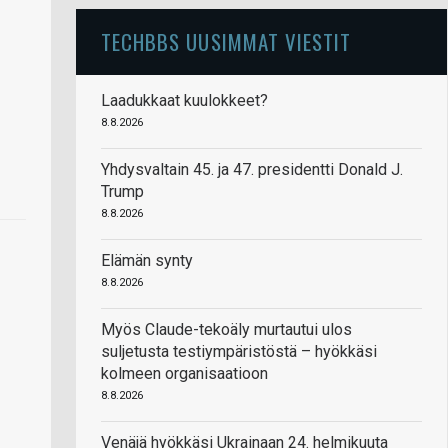
TECHBBS UUSIMMAT VIESTIT
Laadukkaat kuulokkeet?
8.8.2026
Yhdysvaltain 45. ja 47. presidentti Donald J.
Trump
8.8.2026
Elämän synty
8.8.2026
Myös Claude-tekoäly murtautui ulos
suljetusta testiympäristöstä – hyökkäsi
kolmeen organisaatioon
8.8.2026
Venäjä hyökkäsi Ukrainaan 24. helmikuuta