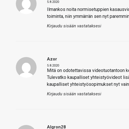
5.8.2020
Ilmankos noita normisetuppien kasausvideo
toiminta, niin ymmärrän sen nyt paremmin
Kirjaudu sisään vastataksesi
Azor
5.8.2020
Mitä on odotettavissa videotuotantoon 
Tulevatko kaupalliset yhteistyövideot lisä
kaupalliset yhteistyösopimukset nyt vain
Kirjaudu sisään vastataksesi
Algron28