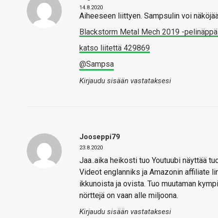
14.8.2020
Aiheeseen liittyen. Sampsulin voi näköj
Blackstorm Metal Mech 2019 -pelinäppäim
katso liitettä 429869
@Sampsa
Kirjaudu sisään vastataksesi
Jooseppi79
23.8.2020
Jaa..aika heikosti tuo Youtuubi näyttää tu
Videot englanniks ja Amazonin affiliate li
ikkunoista ja ovista. Tuo muutaman kympi
nörttejä on vaan alle miljoona.
Kirjaudu sisään vastataksesi