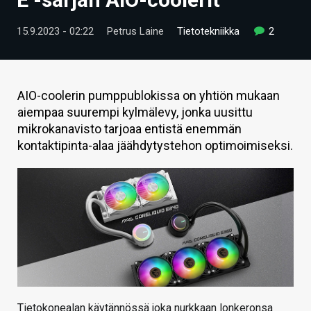
ARTIKKELIT
15.9.2023 - 02:22
Petrus Laine
Tietotekniikka
2
VIDEOT
TECHBBS
AIO-coolerin pumppublokissa on yhtiön mukaan
TIETOA
aiempaa suurempi kylmälevy, jonka uusittu
mikrokanavisto tarjoaa entistä enemmän
HINTA.FI
kontaktipinta-alaa jäähdytystehon optimoimiseksi.
KAUPPA
VAIHDA TEEMA
HAKU
Tietokonealan käytännössä joka nurkkaan lonkeronsa