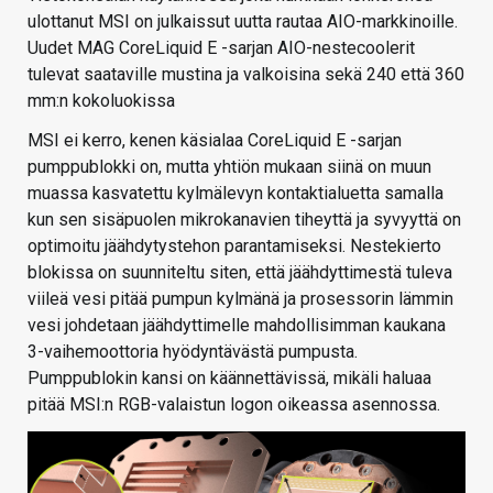
ulottanut MSI on julkaissut uutta rautaa AIO-markkinoille.
Uudet MAG CoreLiquid E -sarjan AIO-nestecoolerit
tulevat saataville mustina ja valkoisina sekä 240 että 360
mm:n kokoluokissa
MSI ei kerro, kenen käsialaa CoreLiquid E -sarjan
pumppublokki on, mutta yhtiön mukaan siinä on muun
muassa kasvatettu kylmälevyn kontaktialuetta samalla
kun sen sisäpuolen mikrokanavien tiheyttä ja syvyyttä on
optimoitu jäähdytystehon parantamiseksi. Nestekierto
blokissa on suunniteltu siten, että jäähdyttimestä tuleva
viileä vesi pitää pumpun kylmänä ja prosessorin lämmin
vesi johdetaan jäähdyttimelle mahdollisimman kaukana
3-vaihemoottoria hyödyntävästä pumpusta.
Pumppublokin kansi on käännettävissä, mikäli haluaa
pitää MSI:n RGB-valaistun logon oikeassa asennossa.