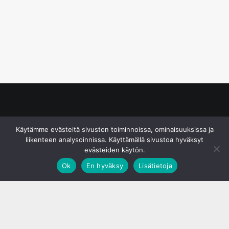
© S&J Media Oy
Käytämme evästeitä sivuston toiminnoissa, ominaisuuksissa ja
liikenteen analysoinnissa. Käyttämällä sivustoa hyväksyt
evästeiden käytön.
Ok
En hyväksy
Lisätietoja
;