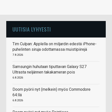
UUTISIA LYHYESTI
Tim Culpan: Applella on miljardin edestä iPhone-
puhelinten siruja odottamassa muistipiirejä
7.8.2026
Samsungin huhutaan tiputtavan Galaxy S27
Ultrasta neljännen takakameran pois
6.8.2026
Doom pyörii nyt (melkein) myös Commodore
64:llä
6.8.2026