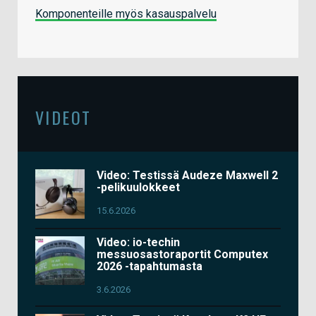
Komponenteille myös kasauspalvelu
VIDEOT
Video: Testissä Audeze Maxwell 2
-pelikuulokkeet
15.6.2026
Video: io-techin
messuosastoraportit Computex
2026 -tapahtumasta
3.6.2026