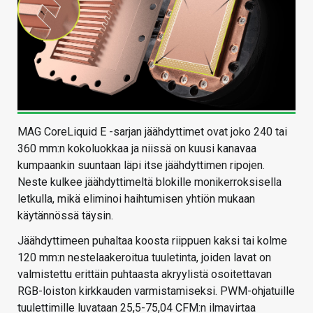
MAG CoreLiquid E -sarjan jäähdyttimet ovat joko 240 tai
360 mm:n kokoluokkaa ja niissä on kuusi kanavaa
kumpaankin suuntaan läpi itse jäähdyttimen ripojen.
Neste kulkee jäähdyttimeltä blokille monikerroksisella
letkulla, mikä eliminoi haihtumisen yhtiön mukaan
käytännössä täysin.
Jäähdyttimeen puhaltaa koosta riippuen kaksi tai kolme
120 mm:n nestelaakeroitua tuuletinta, joiden lavat on
valmistettu erittäin puhtaasta akryylistä osoitettavan
RGB-loiston kirkkauden varmistamiseksi. PWM-ohjatuille
tuulettimille luvataan 25,5-75,04 CFM:n ilmavirtaa