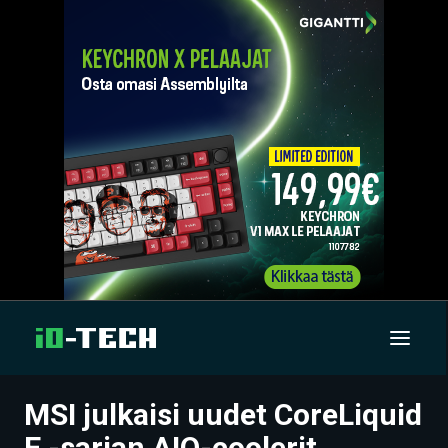
MSI julkaisi uudet CoreLiquid
UUTISET
E -sarjan AIO-coolerit