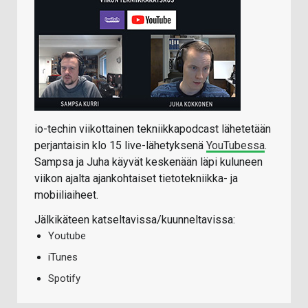
io-techin viikottainen tekniikkapodcast lähetetään
perjantaisin klo 15 live-lähetyksenä
YouTubessa
.
Sampsa ja Juha käyvät keskenään läpi kuluneen
viikon ajalta ajankohtaiset tietotekniikka- ja
mobiiliaiheet.
Jälkikäteen katseltavissa/kuunneltavissa:
Youtube
iTunes
Spotify