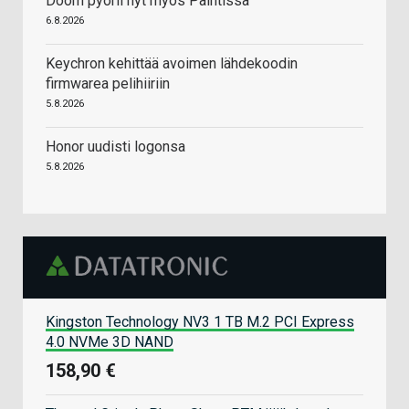
Doom pyörii nyt myös Paintissa
6.8.2026
Keychron kehittää avoimen lähdekoodin
firmwarea pelihiiriin
5.8.2026
Honor uudisti logonsa
5.8.2026
Kingston Technology NV3 1 TB M.2 PCI Express
4.0 NVMe 3D NAND
158,90 €