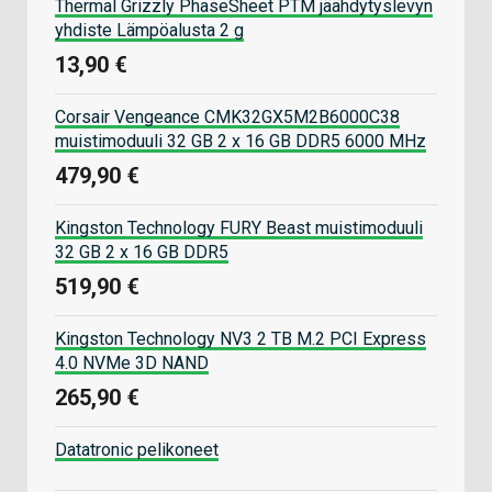
Thermal Grizzly PhaseSheet PTM jäähdytyslevyn
yhdiste Lämpöalusta 2 g
13,90 €
Corsair Vengeance CMK32GX5M2B6000C38
muistimoduuli 32 GB 2 x 16 GB DDR5 6000 MHz
479,90 €
Kingston Technology FURY Beast muistimoduuli
32 GB 2 x 16 GB DDR5
519,90 €
Kingston Technology NV3 2 TB M.2 PCI Express
4.0 NVMe 3D NAND
265,90 €
Datatronic pelikoneet