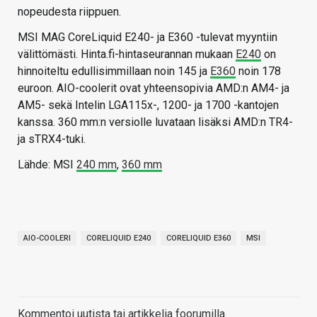
nopeudesta riippuen.
MSI MAG CoreLiquid E240- ja E360 -tulevat myyntiin
välittömästi. Hinta.fi-hintaseurannan mukaan
E240
on
hinnoiteltu edullisimmillaan noin 145 ja
E360
noin 178
euroon. AIO-coolerit ovat yhteensopivia AMD:n AM4- ja
AM5- sekä Intelin LGA115x-, 1200- ja 1700 -kantojen
kanssa. 360 mm:n versiolle luvataan lisäksi AMD:n TR4-
ja sTRX4-tuki.
Lähde: MSI
240 mm
,
360 mm
AIO-COOLERI
CORELIQUID E240
CORELIQUID E360
MSI
Kommentoi uutista tai artikkelia foorumilla