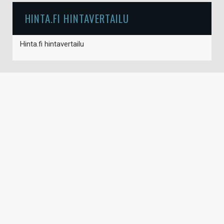
HINTA.FI HINTAVERTAILU
Hinta.fi hintavertailu