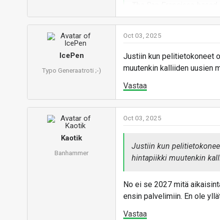
The San Francisco-based c
volumes equivalent to as
global production capacit
Oct 03, 2025
IcePen
Justiin kun pelitietokoneet
muutenkin kalliiden uusien mu
Typo Generaatroti ;-)
Samsun
supply 
Vastaa
Samsung 
chipmake
Oct 03, 2025
www.
Kaotik
Justiin kun pelitietokon
Vastaa
Banhammer
hintapiikki muutenkin kall
No ei se 2027 mitä aikaisinta
ensin palvelimiin. En ole yllä
Vastaa