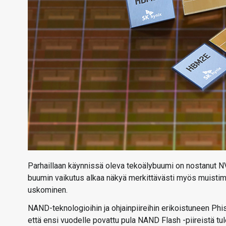
Parhaillaan käynnissä oleva tekoälybuumi on nostanut N
buumin vaikutus alkaa näkyä merkittävästi myös muistimark
uskominen.
NAND-teknologioihin ja ohjainpiireihin erikoistuneen Phi
että ensi vuodelle povattu pula NAND Flash -piireistä t