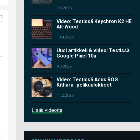
3.6.2026
#2
Video: Testissä Keychron K2 HE
All-Wood
13.4.2026
Uusi artikkeli & video: Testissä
Google Pixel 10a
9.3.2026
Video: Testissä Asus ROG
Kithara -pelikuulokkeet
11.2.2026
Lisää videoita