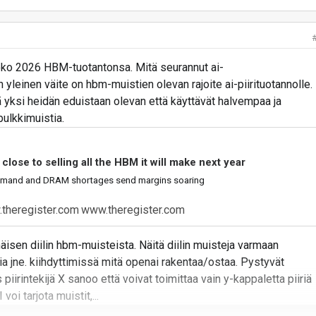
oko 2026 HBM-tuotantonsa. Mitä seurannut ai-
in yleinen väite on hbm-muistien olevan rajoite ai-piirituotannolle.
ä yksi heidän eduistaan olevan että käyttävät halvempaa ja
ulkkimuistia.
close to selling all the HBM it will make next year
demand and DRAM shortages send margins soaring
www.theregister.com
äisen diilin hbm-muisteista. Näitä diilin muisteja varmaan
a jne. kiihdyttimissä mitä openai rakentaa/ostaa. Pystyvät
 piirintekijä X sanoo että voivat toimittaa vain y-kappaletta piiriä
oi tarjota muistit,...