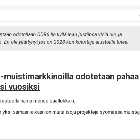
taan odotellaan DDR6:lle kyllä ihan justiinsa vielä ole, ja
n. En ole yllättynyt jos on 2028 kun kuluttaja-alustoille tulee.
muistimarkkinoilla odotetaan pahaa
ksi vuosiksi
erusteella nämä menee päällekkäin.
in yksi samaan aikaan on muita isoja projekteja syömässä muiste