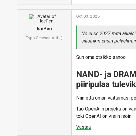
Oct 03, 2025
IcePen
No ei se 2027 mitä aikaisin
Typo Generaatroti ;-)
silloinkin ensin palvelimii
Sun oma otsikko sanoo
NAND- ja DRAM-
piiripulaa
tulevi
Niin että oman väittämäsi p
Tuo OpenAI:n projekti on va
toki OpenAI on visiin isoin.
Vastaa