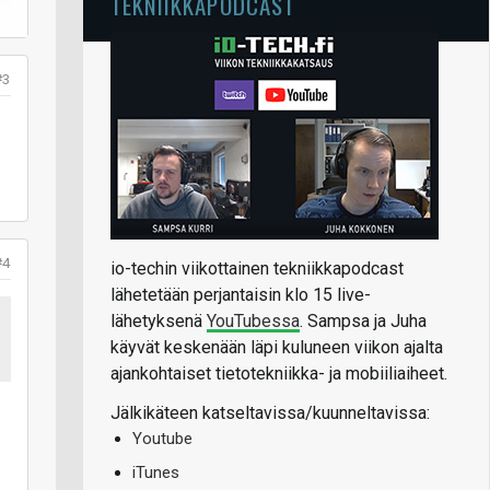
TEKNIIKKAPODCAST
#3
#4
io-techin viikottainen tekniikkapodcast
lähetetään perjantaisin klo 15 live-
lähetyksenä
YouTubessa
. Sampsa ja Juha
käyvät keskenään läpi kuluneen viikon ajalta
ajankohtaiset tietotekniikka- ja mobiiliaiheet.
Jälkikäteen katseltavissa/kuunneltavissa:
Youtube
iTunes