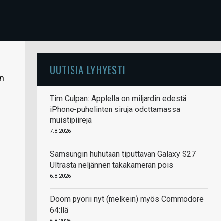
UUTISIA LYHYESTI
an
Tim Culpan: Applella on miljardin edestä
iPhone-puhelinten siruja odottamassa
muistipiirejä
7.8.2026
Samsungin huhutaan tiputtavan Galaxy S27
Ultrasta neljännen takakameran pois
6.8.2026
Doom pyörii nyt (melkein) myös Commodore
64:llä
6.8.2026