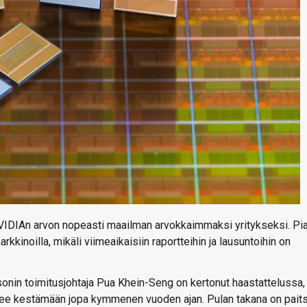
VIDIAn arvon nopeasti maailman arvokkaimmaksi yritykseksi. Pi
kinoilla, mikäli viimeaikaisiin raportteihin ja lausuntoihin on
sonin toimitusjohtaja Pua Khein-Seng on kertonut haastattelussa,
ulee kestämään jopa kymmenen vuoden ajan. Pulan takana on paits