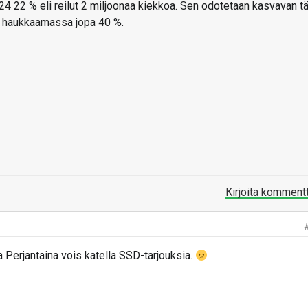
024 22 % eli reilut 2 miljoonaa kiekkoa. Sen odotetaan kasvavan t
si haukkaamassa jopa 40 %.
Kirjoita komment
 Perjantaina vois katella SSD-tarjouksia.