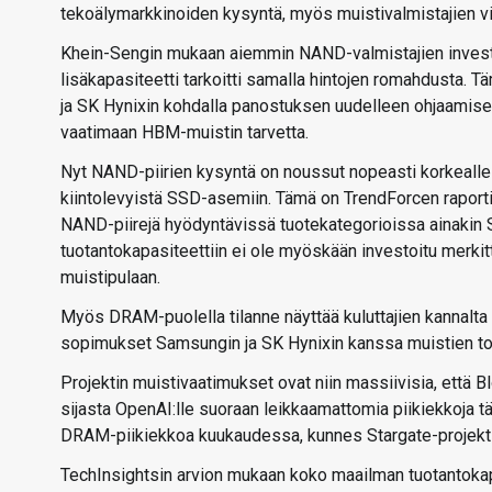
tekoälymarkkinoiden kysyntä, myös muistivalmistajien vi
Khein-Sengin mukaan aiemmin NAND-valmistajien investoin
lisäkapasiteetti tarkoitti samalla hintojen romahdusta.
ja SK Hynixin kohdalla panostuksen uudelleen ohjaamis
vaatimaan HBM-muistin tarvetta.
Nyt NAND-piirien kysyntä on noussut nopeasti korkealle 
kiintolevyistä SSD-asemiin. Tämä on TrendForcen raporti
NAND-piirejä hyödyntävissä tuotekategorioissa ainakin S
tuotantokapasiteettiin ei ole myöskään investoitu merki
muistipulaan.
Myös DRAM-puolella tilanne näyttää kuluttajien kannalta
sopimukset Samsungin ja SK Hynixin kanssa muistien toim
Projektin muistivaatimukset ovat niin massiivisia, että 
sijasta OpenAI:lle suoraan leikkaamattomia piikiekkoja t
DRAM-piikiekkoa kuukaudessa, kunnes Stargate-projekti
TechInsightsin arvion mukaan koko maailman tuotantokapas