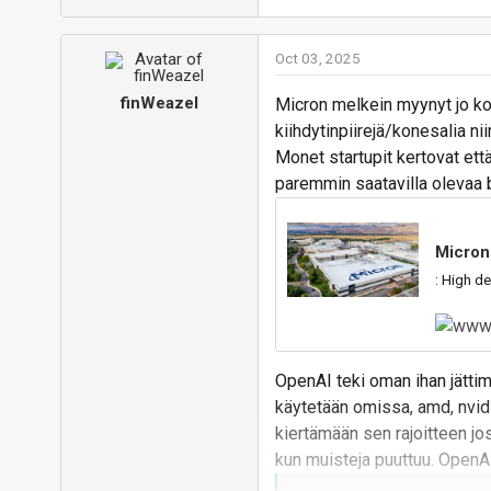
Oct 03, 2025
finWeazel
Micron melkein myynyt jo k
kiihdytinpiirejä/konesalia ni
Monet startupit kertovat ett
paremmin saatavilla olevaa b
Micron 
: High 
OpenAI teki oman ihan jättim
käytetään omissa, amd, nvidi
kiertämään sen rajoitteen jos
kun muisteja puuttuu. OpenAI v