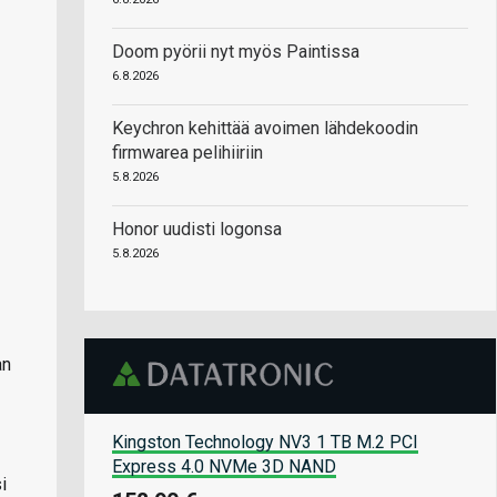
Doom pyörii nyt myös Paintissa
6.8.2026
Keychron kehittää avoimen lähdekoodin
firmwarea pelihiiriin
5.8.2026
Honor uudisti logonsa
5.8.2026
an
Kingston Technology NV3 1 TB M.2 PCI
Express 4.0 NVMe 3D NAND
i