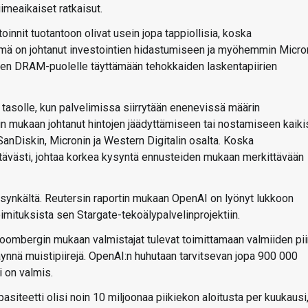
imeaikaiset ratkaisut.
nit tuotantoon olivat usein jopa tappiollisia, koska
 Tämä on johtanut investointien hidastumiseen ja myöhemmin Micro
een DRAM-puolelle täyttämään tehokkaiden laskentapiirien
tasolle, kun palvelimissa siirrytään enenevissä määrin
n mukaan johtanut hintojen jäädyttämiseen tai nostamiseen kaik
anDiskin, Micronin ja Western Digitalin osalta. Koska
ttävästi, johtaa korkea kysyntä ennusteiden mukaan merkittävään
 synkältä. Reutersin raportin mukaan OpenAI on lyönyt lukkoon
ituksista sen Stargate-tekoälypalvelinprojektiin.
Bloombergin mukaan valmistajat tulevat toimittamaan valmiiden pii
äynnä muistipiirejä. OpenAI:n huhutaan tarvitsevan jopa 900 000
 on valmis.
iteetti olisi noin 10 miljoonaa piikiekon aloitusta per kuukausi