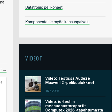
änä
Datatronic pelikoneet
Komponenteille myös kasauspalvelu
VIDEOT
ti →
Video: Testissä Audeze
Maxwell 2 -pelikuulokkeet
#1
15.6.2026
Video: io-techin
messuosastoraportit
Computex 2026 -tapahtumasta