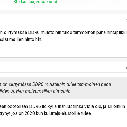
Klikkaa laajentaaksesi...
ompany, the creator of generative AI ChatGPT, has requested
 many as 900,000 wafers a month, more than twice the current
y.
 on siirtymässä DDR6 muisteihin tulee tämmöinen paha hintapiikki
istimallien hintoihin.
g, SK Hynix join OpenAI’s $500 bn Stargate project with HBM
pacts - KED Global
Electronics Co. and SK Hynix Inc., the world’s two largest memory
rs, have agreed to strengthen collaboration with OpenAI Inc., positioni
kedglobal.com
eet on siirtymässä DDR6 muisteihin tulee tämmöinen paha
iiden uusien muistimallien hintoihin.
an odotellaan DDR6:lle kyllä ihan justiinsa vielä ole, ja silloinkin
ttynyt jos on 2028 kun kuluttaja-alustoille tulee.