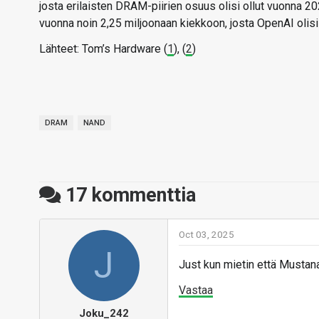
josta erilaisten DRAM-piirien osuus olisi ollut vuonna 2
vuonna noin 2,25 miljoonaan kiekkoon, josta OpenAI oli
Lähteet: Tom’s Hardware (
1
), (
2
)
DRAM
NAND
17
kommenttia
Oct 03, 2025
J
Just kun mietin että Mustana
Vastaa
Joku_242