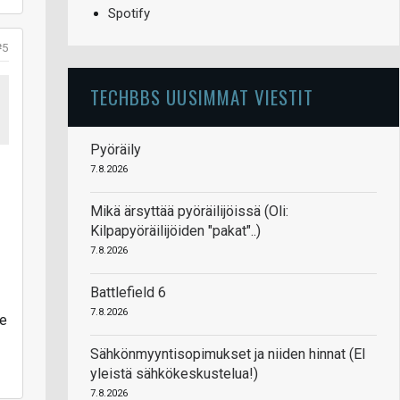
Spotify
#5
TECHBBS UUSIMMAT VIESTIT
Pyöräily
7.8.2026
Mikä ärsyttää pyöräilijöissä (Oli:
Kilpapyöräilijöiden "pakat"..)
7.8.2026
Battlefield 6
7.8.2026
je
Sähkönmyyntisopimukset ja niiden hinnat (EI
yleistä sähkökeskustelua!)
7.8.2026