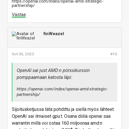
https://openai.com/index/openai-amd-strategic-
partnership/
Vastaa
finWeazel
Oct 06, 2025
#10
OpenAI sai just AMD:n pörssikurssin
pomppaamaan katosta läpi:
https://openai.com/index/openai-amd-strategic-
partnership/
Sijoitusketjussa tätä pohdittu ja siellä myös lähteet.
OpenAI sai ilmaiset gpu:t. Osana diiliä openai saa
warrantin millä voi ostaa 160 miljoonaa amd:n