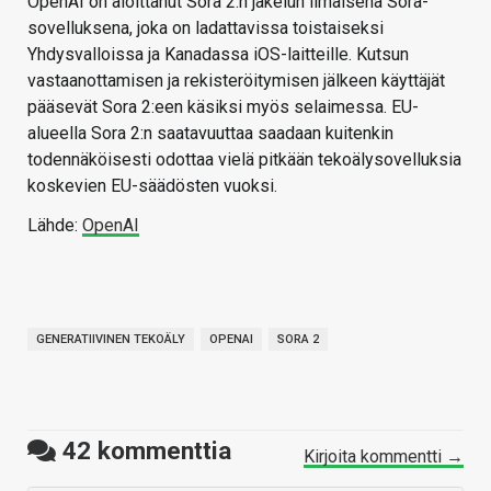
OpenAI on aloittanut Sora 2:n jakelun ilmaisena Sora-
sovelluksena, joka on ladattavissa toistaiseksi
Yhdysvalloissa ja Kanadassa iOS-laitteille. Kutsun
vastaanottamisen ja rekisteröitymisen jälkeen käyttäjät
pääsevät Sora 2:een käsiksi myös selaimessa. EU-
alueella Sora 2:n saatavuuttaa saadaan kuitenkin
todennäköisesti odottaa vielä pitkään tekoälysovelluksia
koskevien EU-säädösten vuoksi.
Lähde:
OpenAI
GENERATIIVINEN TEKOÄLY
OPENAI
SORA 2
42
kommenttia
Kirjoita kommentti →