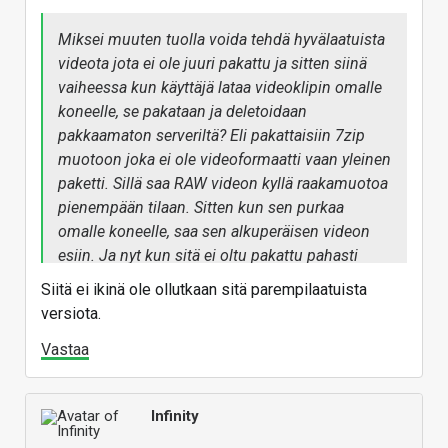
Miksei muuten tuolla voida tehdä hyvälaatuista
videota jota ei ole juuri pakattu ja sitten siinä
vaiheessa kun käyttäjä lataa videoklipin omalle
koneelle, se pakataan ja deletoidaan
pakkaamaton serveriltä? Eli pakattaisiin 7zip
muotoon joka ei ole videoformaatti vaan yleinen
paketti. Sillä saa RAW videon kyllä raakamuotoa
pienempään tilaan. Sitten kun sen purkaa
omalle koneelle, saa sen alkuperäisen videon
esiin. Ja nyt kun sitä ei oltu pakattu pahasti
häviöllisellä videokoodekilla sitä voi editoida
Siitä ei ikinä ole ollutkaan sitä parempilaatuista
itse jos tarvii ja sitten kun itse julkaisee videon
versiota.
eteenpäin, sen voi pakata sopivalla suoraan
Vastaa
esitykseen tarkoitetulla videokoodekilla.
Infinity