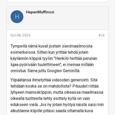
HapanMuffinssi
H
Oct 08, 2025
#16
Tympeitä nämä kuvat jostain sienimaailmoista
esimerkeissä. Sitten kun yrittää tehdä jotain
käytännön klippiä tyyliin "Henkilö heittää perunan
lujaa pyörivään tuulettimeen", ei meinaa millään
onnistua. Sama juttu Googlen Geminillä.
Ylipäätänsä ihmetyttää videoiden generointi. Sitä
tehdään koska se on mahdollista? Pituudet riittää
lyhyeen mainosklippiin, mutta oikeassa maailmassa
oikealla tuotteella tehty esittely kyllä on vain
edukseen vielä. Jos ny jotain hyötyä näistä saisi niin
alkutilanne klipille pitäisi saada ottamalla kuva