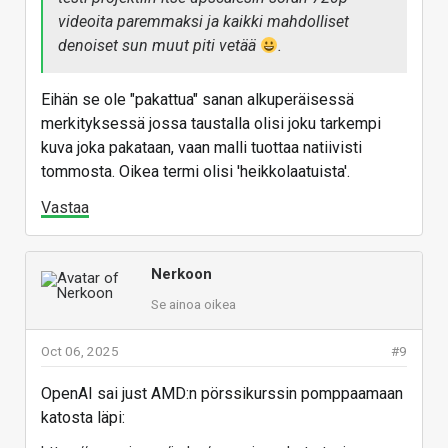
videoita paremmaksi ja kaikki mahdolliset
denoiset sun muut piti vetää
.
Eihän se ole "pakattua" sanan alkuperäisessä
merkityksessä jossa taustalla olisi joku tarkempi
kuva joka pakataan, vaan malli tuottaa natiivisti
tommosta. Oikea termi olisi 'heikkolaatuista'.
Vastaa
Nerkoon
Se ainoa oikea
Oct 06, 2025
#9
OpenAI sai just AMD:n pörssikurssin pomppaamaan
katosta läpi: