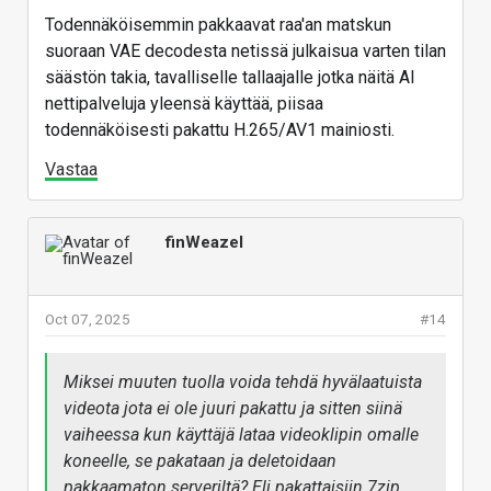
Todennäköisemmin pakkaavat raa'an matskun
suoraan VAE decodesta netissä julkaisua varten tilan
säästön takia, tavalliselle tallaajalle jotka näitä AI
nettipalveluja yleensä käyttää, piisaa
todennäköisesti pakattu H.265/AV1 mainiosti.
Vastaa
finWeazel
Oct 07, 2025
#14
Miksei muuten tuolla voida tehdä hyvälaatuista
videota jota ei ole juuri pakattu ja sitten siinä
vaiheessa kun käyttäjä lataa videoklipin omalle
koneelle, se pakataan ja deletoidaan
pakkaamaton serveriltä? Eli pakattaisiin 7zip