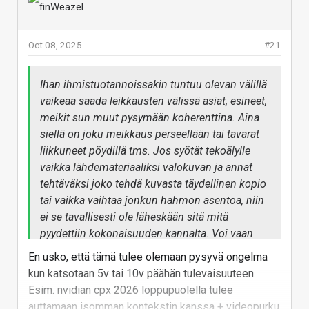
sekunnin klipeistä. Toki vuoden tai parin päästä
tilanne voi taas olla kehittynyt.
Oct 08, 2025
#21
Vastaa
Ihan ihmistuotannoissakin tuntuu olevan välillä
vaikeaa saada leikkausten välissä asiat, esineet,
meikit sun muut pysymään koherenttina. Aina
siellä on joku meikkaus perseellään tai tavarat
liikkuneet pöydillä tms. Jos syötät tekoälylle
vaikka lähdemateriaaliksi valokuvan ja annat
tehtäväksi joko tehdä kuvasta täydellinen kopio
tai vaikka vaihtaa jonkun hahmon asentoa, niin
ei se tavallisesti ole läheskään sitä mitä
pyydettiin kokonaisuuden kannalta. Voi vaan
kuvitella miten paljon vaihtelua eri leikkausten
En usko, että tämä tulee olemaan pysyvä ongelma
välillä olisi jos tosiaan joku kokoillan elokuva
kun katsotaan 5v tai 10v päähän tulevaisuuteen.
tehtäisiin tekoälyllä tuommoisista 10 sekunnin
Esim. nvidian cpx 2026 loppupuolella tulee
klipeistä. Toki vuoden tai parin päästä tilanne
auttamaan isomman kontekstin kanssa + videopurku