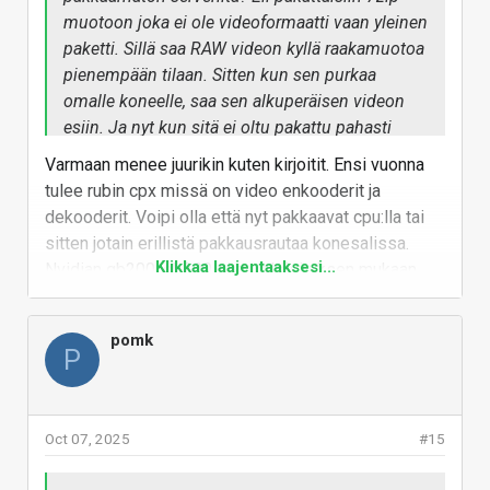
muotoon joka ei ole videoformaatti vaan yleinen
paketti. Sillä saa RAW videon kyllä raakamuotoa
pienempään tilaan. Sitten kun sen purkaa
omalle koneelle, saa sen alkuperäisen videon
esiin. Ja nyt kun sitä ei oltu pakattu pahasti
häviöllisellä videokoodekilla sitä voi editoida
Varmaan menee juurikin kuten kirjoitit. Ensi vuonna
itse jos tarvii ja sitten kun itse julkaisee videon
tulee rubin cpx missä on video enkooderit ja
eteenpäin, sen voi pakata sopivalla suoraan
dekooderit. Voipi olla että nyt pakkaavat cpu:lla tai
esitykseen tarkoitetulla videokoodekilla.
sitten jotain erillistä pakkausrautaa konesalissa.
Klikkaa laajentaaksesi...
Nvidian gb200/gb300 ei mun käsityksen mukaan
sisällä kiihdytintä videopakkaus/purkuun.
Rubin CPX integrates video decoder and
pomk
P
encoders, as well as long-context inference
processing, in a single chip for unprecedented
capabilities in long-format applications such as
Oct 07, 2025
#15
video search and high-quality generative video.