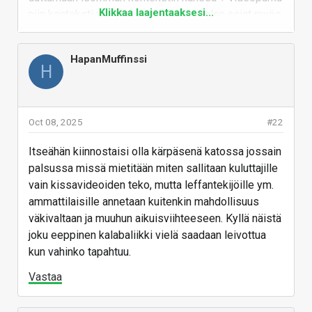
voi taas olla kehittynyt.
Klikkaa laajentaaksesi...
niin konteksti voi olla video. Softapuolen asiat myös
auttavat. Leffa joka tapauksessa pätkitään osiin eikä
tehdä one shottina. Oikeissa leffoissahan on
HapanMuffinssi
tyyppi/tyyppejä paikalla jotka ottaa kuvat alkuunsa ja
H
ennen uusintaotosta kuvan pohjalta järjestelevät
tavarat paikoilleen. Varmaan se ratkaisu ai:lle on
samankaltainen, jonkinlainen erittäin tarkka kuvaus
Oct 08, 2025
#22
alkutilanteesta(parempi kuin kasa kuvia,
nerfs+metadata mitä esineitä/... missäkin kohtaa),
Itseähän kiinnostaisi olla kärpäsenä katossa jossain
parempi softa ja parempi rauta joka mahdollistaa
palsussa missä mietitään miten sallitaan kuluttajille
isomman kontekstin.
vain kissavideoiden teko, mutta leffantekijöille ym.
ammattilaisille annetaan kuitenkin mahdollisuus
Vastaa
väkivaltaan ja muuhun aikuisviihteeseen. Kyllä näistä
joku eeppinen kalabaliikki vielä saadaan leivottua
kun vahinko tapahtuu.
Vastaa