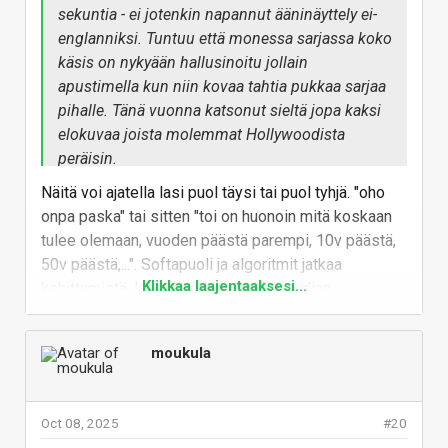
sekuntia - ei jotenkin napannut ääninäyttely ei-
englanniksi. Tuntuu että monessa sarjassa koko
käsis on nykyään hallusinoitu jollain
apustimella kun niin kovaa tahtia pukkaa sarjaa
pihalle. Tänä vuonna katsonut sieltä jopa kaksi
elokuvaa joista molemmat Hollywoodista
peräisin.
Näitä voi ajatella lasi puol täysi tai puol tyhjä. "oho
Pitääpä kuitenkin kaivaa ainakin tuo kohtaus
onpa paska" tai sitten "toi on huonoin mitä koskaan
esille mikä on generoitu. Näkeepä sitten.
tulee olemaan, vuoden päästä parempi, 10v päästä,
50v päästä,...". Softapuoli ja algoritmit jatkaa
Klikkaa laajentaaksesi...
kehittymistä, loppuvuodesta 2026 nvidian
rubin+rubin cpx ja amd:n mi450 jotka puskevat rautaa
merkittävästi eteenpäin. Talven aikana nvidian
moukula
gb300:en mikä myös puskee asioita eteenpäin.
Hetkessä voi tuntua että etenee hitaasti mutta joku
1v lasi ja 5v lasit päässä kehitys tuntuu huimalta
Oct 08, 2025
#20
saati sitten 50v lasit kun 50v sitten meillä ei edes