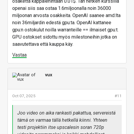
osaketta kappalehintaan 0.01$. Tän hetken kurssillä
openai siis saa ostaa 1.6miljoonalla noin 36000
miljoonan arvosta osakkeita. OpenAI saanee amd:lta
noin 36miljardin edestä gpu:ta. OpenAI kattanee
gpu:n ostokulut noilla warranteille == ilmaiset gpu:t.
GPU ostokset sidottu myös milestoneihin jotka on
saavutettava että kauppa käy.
Vastaa
vux
Oct 07, 2025
#11
Joo video on aika rankasti pakattua, servereistä
tämä on varmaa tällä hetkellä kiinni. Yhteen
testi projektiin itse upscalesin soran 720p