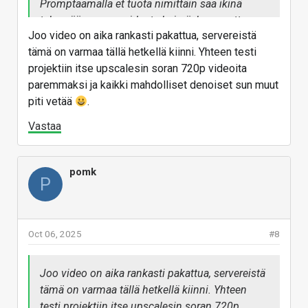
Promptaamalla et tuota nimittäin saa ikinä
tekemään samaa videota kuin äsken, mutta
Joo video on aika rankasti pakattua, servereistä
muuttaen värimäärittelyä pikkasen suuntaan x.
tämä on varmaa tällä hetkellä kiinni. Yhteen testi
projektiin itse upscalesin soran 720p videoita
paremmaksi ja kaikki mahdolliset denoiset sun muut
piti vetää
.
Vastaa
pomk
P
Oct 06, 2025
#8
Joo video on aika rankasti pakattua, servereistä
tämä on varmaa tällä hetkellä kiinni. Yhteen
testi projektiin itse upscalesin soran 720p