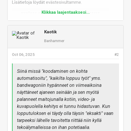
Lisätietoja löydät
evästesivultamme
.
Klikkaa laajentaaksesi...
HYVÄKSY KOLMANNEN OSAPUOLEN EVÄSTEET
Kaotik
Banhammer
Tämän sisällön näkemiseksi tarvitsemme
suostumuksesi kolmannen osapuolen evästeiden
hyväksymiseen.
Oct 06, 2025
#2
Lisätietoja löydät
evästesivultamme
.
HYVÄKSY KOLMANNEN OSAPUOLEN EVÄSTEET
Siinä missä "koodaminen on kohta
automatisoitu", "kaikilta loppuu työt" yms.
bandwagoniin hypänneet on viimeaikoina
näyttäneet ajaneen seinään ja sen myötä
Tämän sisällön näkemiseksi tarvitsemme
palanneet maitojunalla kotiin, video- ja
suostumuksesi kolmannen osapuolen evästeiden
hyväksymiseen.
kuvapuolella kehitys ei tunnu hidastuvan. Kun
Lisätietoja löydät
evästesivultamme
.
lopputuloksen ei täydy olla täysin "eksakti" vaan
tarpeeksi lähelle tavoitetta riittää niin kyllä
HYVÄKSY KOLMANNEN OSAPUOLEN EVÄSTEET
tekoälymalleissa on ihan potetiaalia.