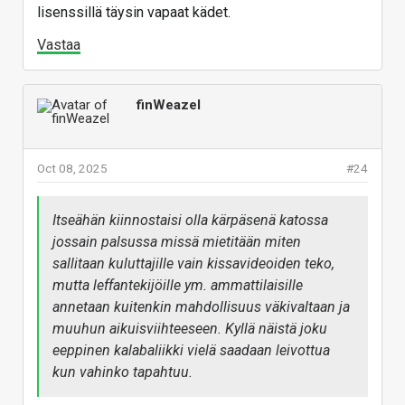
lisenssillä täysin vapaat kädet.
Vastaa
finWeazel
Oct 08, 2025
#24
Itseähän kiinnostaisi olla kärpäsenä katossa
jossain palsussa missä mietitään miten
sallitaan kuluttajille vain kissavideoiden teko,
mutta leffantekijöille ym. ammattilaisille
annetaan kuitenkin mahdollisuus väkivaltaan ja
muuhun aikuisviihteeseen. Kyllä näistä joku
eeppinen kalabaliikki vielä saadaan leivottua
kun vahinko tapahtuu.