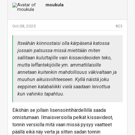
moukula
Oct 08, 2025
#23
Itseähän kiinnostaisi olla kärpäsenä katossa
jossain palsussa missä mietitään miten
sallitaan kuluttajille vain kissavideoiden teko,
mutta leffantekijöille ym. ammattilaisille
annetaan kuitenkin mahdollisuus väkivaltaan ja
muuhun aikuisviihteeseen. Kyllä näistä joku
eeppinen kalabaliikki vielä saadaan leivottua
kun vahinko tapahtuu.
Eiköhän se jollain lisensointihärdellillä saada
onnistumaan. Ilmaisversiolla pelkät kissavideot,
tonnin versiolla mitä vaan missä pysyy vaatteet
päällä eikä näy verta ja sitten sadan tonnin