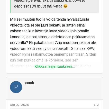
videoita paremmaksi ja kaikki mahdolliset
denoiset sun muut piti vetää
.
Miksei muuten tuolla voida tehdä hyvälaatuista
videota jota ei ole juuri pakattu ja sitten siinä
vaiheessa kun käyttäjä lataa videoklipin omalle
koneelle, se pakataan ja deletoidaan pakkaamaton
serveriltä? Eli pakattaisiin 7zip muotoon joka ei ole
videoformaatti vaan yleinen paketti. Sillä saa RAW
videon kyllä raakamuotoa pienempään tilaan. Sitten
kun sen purkaa omalle koneelle, saa sen
alkuperäisen videon esiin. Ja nyt kun sitä ei oltu
Klikkaa laajentaaksesi...
pakattu pahasti häviöllisellä videokoodekilla sitä voi
editoida itse jos tarvii ja sitten kun itse julkaisee
pomk
videon eteenpäin, sen voi pakata sopivalla suoraan
P
esitykseen tarkoitetulla videokoodekilla.
Vastaa
Oct 07, 2025
#12