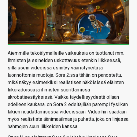
Aiemmille tekoälymalleille vaikeuksia on tuottanut mm.
ihmisten ja esineiden uskottavuus etenkin liikkeessä,
sillä usein videoissa esiintyy vääristyneitä ja
luonnottomia muotoja. Sora 2:ssa tähän on panostettu,
mikä näkyy esimerkiksi realistisen näköisissä eläinten
liikeradoissa ja ihmisten suorittamissa
akrobatiaesityksissä. Vaikka täydellisyydestä ollaan
edelleen kaukana, on Sora 2 edeltäjiään parempi fysiikan
lakien noudattamisessa videoissaan. Videoihin saadaan
myös realistista äänimaailmaa ja puhetta, joka on linjassa
hahmojen suun liikkeiden kanssa.