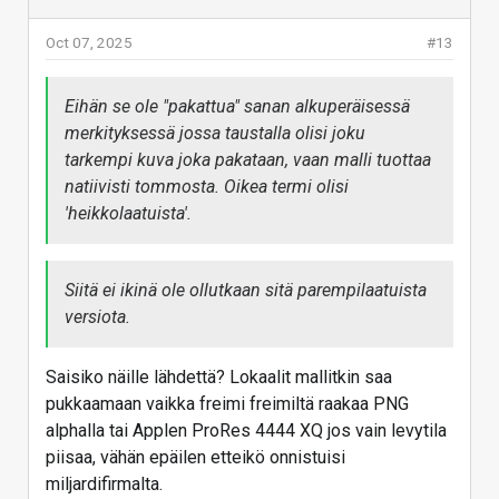
Oct 07, 2025
#13
Eihän se ole "pakattua" sanan alkuperäisessä
merkityksessä jossa taustalla olisi joku
tarkempi kuva joka pakataan, vaan malli tuottaa
natiivisti tommosta. Oikea termi olisi
'heikkolaatuista'.
Siitä ei ikinä ole ollutkaan sitä parempilaatuista
versiota.
Saisiko näille lähdettä? Lokaalit mallitkin saa
pukkaamaan vaikka freimi freimiltä raakaa PNG
alphalla tai Applen ProRes 4444 XQ jos vain levytila
piisaa, vähän epäilen etteikö onnistuisi
miljardifirmalta.