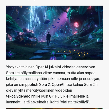
KAUPPA
VAIHDA TEEMA
HAKU
Yhdysvaltalainen OpenAI julkaisi videoita generoivan
Sora-tekoälymallinsa
viime vuonna, mutta alan nopea
kehitys on saanut yhtiön julkaisemaan sille jo seuraajan,
joka on simppelisti Sora 2. OpenAI itse kehuu Sora 2:n
olevan yhtä merkityksellinen videoiden
tekoälygeneroinnille kuin GPT-3.5 kielimalleille ja
luonnehtii sitä askeleeksi kohti ”yleistä tekoälyä”.