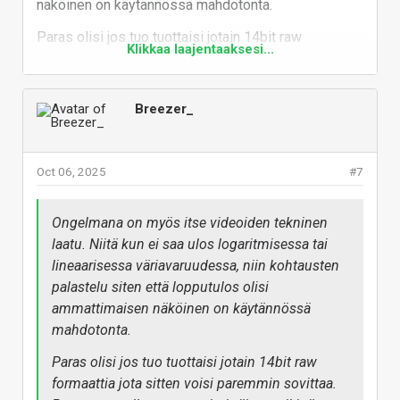
näköinen on käytännössä mahdotonta.
Paras olisi jos tuo tuottaisi jotain 14bit raw
Klikkaa laajentaaksesi...
formaattia jota sitten voisi paremmin sovittaa.
Promptaamalla et tuota nimittäin saa ikinä tekemään
samaa videota kuin äsken, mutta muuttaen
Breezer_
värimäärittelyä pikkasen suuntaan x.
Vastaa
Oct 06, 2025
#7
Ongelmana on myös itse videoiden tekninen
laatu. Niitä kun ei saa ulos logaritmisessa tai
lineaarisessa väriavaruudessa, niin kohtausten
palastelu siten että lopputulos olisi
ammattimaisen näköinen on käytännössä
mahdotonta.
Paras olisi jos tuo tuottaisi jotain 14bit raw
formaattia jota sitten voisi paremmin sovittaa.