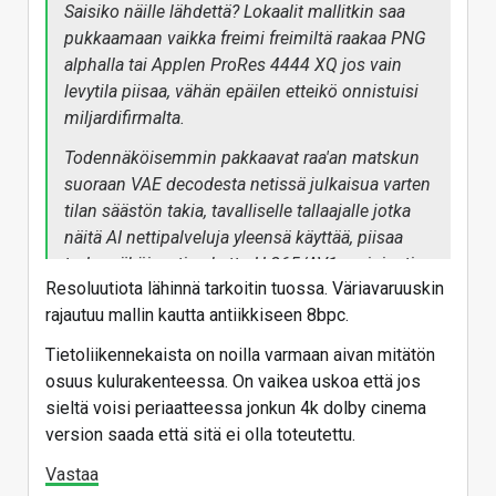
Saisiko näille lähdettä? Lokaalit mallitkin saa
pukkaamaan vaikka freimi freimiltä raakaa PNG
NVIDIA Unveils Rubin CPX: A
alphalla tai Applen ProRes 4444 XQ jos vain
New Class of GPU Designed
levytila piisaa, vähän epäilen etteikö onnistuisi
for Massive-Context
miljardifirmalta.
Inference
Todennäköisemmin pakkaavat raa'an matskun
NVIDIA® today announced NVIDIA
Rubin CPX, a new class of GPU
suoraan VAE decodesta netissä julkaisua varten
purpose-built for massive-context
tilan säästön takia, tavalliselle tallaajalle jotka
processing. This enables AI
näitä AI nettipalveluja yleensä käyttää, piisaa
systems to handle million-token
software coding and generative
todennäköisesti pakattu H.265/AV1 mainiosti.
video with groundbreaking speed
Resoluutiota lähinnä tarkoitin tuossa. Väriavaruuskin
and efficiency.
rajautuu mallin kautta antiikkiseen 8bpc.
nvidianews.nvidia.com
Tietoliikennekaista on noilla varmaan aivan mitätön
osuus kulurakenteessa. On vaikea uskoa että jos
Vastaa
sieltä voisi periaatteessa jonkun 4k dolby cinema
version saada että sitä ei olla toteutettu.
Vastaa