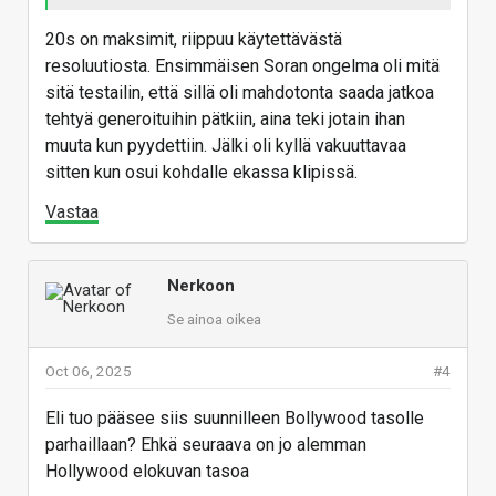
20s on maksimit, riippuu käytettävästä
resoluutiosta. Ensimmäisen Soran ongelma oli mitä
sitä testailin, että sillä oli mahdotonta saada jatkoa
tehtyä generoituihin pätkiin, aina teki jotain ihan
muuta kun pyydettiin. Jälki oli kyllä vakuuttavaa
sitten kun osui kohdalle ekassa klipissä.
Vastaa
Nerkoon
Se ainoa oikea
Oct 06, 2025
#4
Eli tuo pääsee siis suunnilleen Bollywood tasolle
parhaillaan? Ehkä seuraava on jo alemman
Hollywood elokuvan tasoa