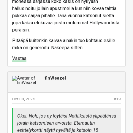
monessa sarjassa koko käsis on nykyään
hallusinoitu jollain apustimella kun niin kovaa tahtia
Netflix uses AI effects for first time to cut costs
pukkaa sarjaa pihalle. Tänä vuonna katsonut sieltä
Vastaa
jopa kaksi elokuvaa joista molemmat Hollywoodista
peräisin.
Pitääpä kuitenkin kaivaa ainakin tuo kohtaus esille
mikä on generoitu. Näkeepä sitten.
Vastaa
finWeazel
Oct 08, 2025
#19
Okei. Noh, jos ny löytäisi Netfliksistä ylipäätänsä
jotain katsomisen arvoista. Eternautin
esittelykortti näytti hyvältä ja katsoin 15