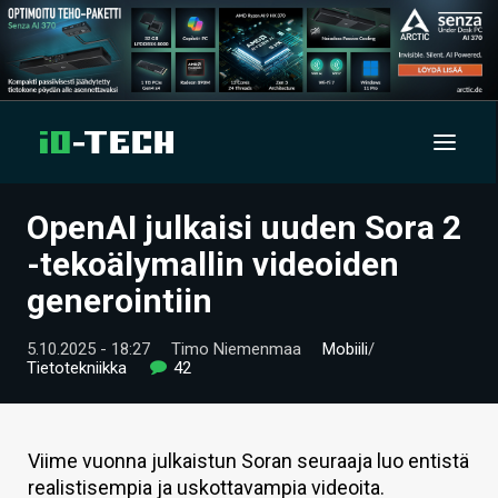
OpenAI julkaisi uuden Sora 2
UUTISET
-tekoälymallin videoiden
ARTIKKELIT
generointiin
VIDEOT
5.10.2025 - 18:27
Timo Niemenmaa
Mobiili
/
Tietotekniikka
42
TECHBBS
TIETOA
Viime vuonna julkaistun Soran seuraaja luo entistä
HINTA.FI
realistisempia ja uskottavampia videoita.