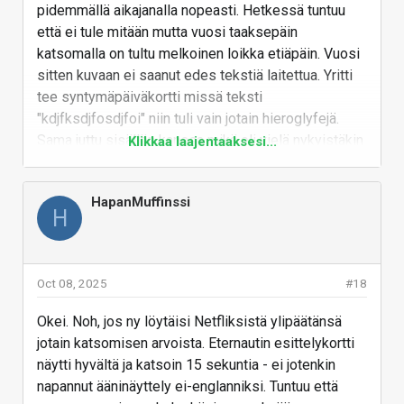
pidemmällä aikajanalla nopeasti. Hetkessä tuntuu
että ei tule mitään mutta vuosi taaksepäin
katsomalla on tultu melkoinen loikka etiäpäin. Vuosi
sitten kuvaan ei saanut edes tekstiä laitettua. Yritti
tee syntymäpäiväkortti missä teksti
"kdjfksdjfosdjfoi" niin tuli vain jotain hieroglyfejä.
Sama juttu sisällön kanssa mikä oli vielä nykyistäkin
Klikkaa laajentaaksesi...
enemmän nopalla heitettyä.
Netflix käytti AI:ta efekteissä rahan säästämiseen:
HapanMuffinssi
H
The streaming giant's co-chief executive Ted
Sarandos said AI, which produces videos and
images based on prompts, was used to create a
Oct 08, 2025
#18
scene of a building collapsing in the Argentine
science fiction show, The Eternaut.
Okei. Noh, jos ny löytäisi Netfliksistä ylipäätänsä
jotain katsomisen arvoista. Eternautin esittelykortti
He said the technology allowed the production
näytti hyvältä ja katsoin 15 sekuntia - ei jotenkin
team to complete sequences faster and at a
napannut ääninäyttely ei-englanniksi. Tuntuu että
lower cost.