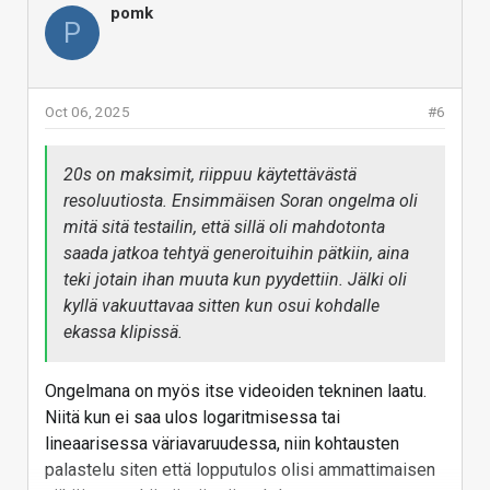
pomk
P
Oct 06, 2025
#6
20s on maksimit, riippuu käytettävästä
resoluutiosta. Ensimmäisen Soran ongelma oli
mitä sitä testailin, että sillä oli mahdotonta
saada jatkoa tehtyä generoituihin pätkiin, aina
teki jotain ihan muuta kun pyydettiin. Jälki oli
kyllä vakuuttavaa sitten kun osui kohdalle
ekassa klipissä.
Ongelmana on myös itse videoiden tekninen laatu.
Niitä kun ei saa ulos logaritmisessa tai
lineaarisessa väriavaruudessa, niin kohtausten
palastelu siten että lopputulos olisi ammattimaisen