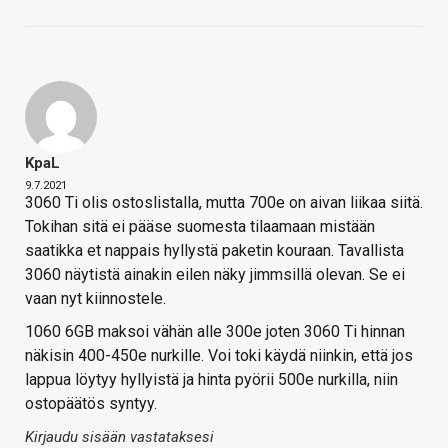
KpaL
9.7.2021
3060 Ti olis ostoslistalla, mutta 700e on aivan liikaa siitä.
Tokihan sitä ei pääse suomesta tilaamaan mistään
saatikka et nappais hyllystä paketin kouraan. Tavallista
3060 näytistä ainakin eilen näky jimmsillä olevan. Se ei
vaan nyt kiinnostele.
1060 6GB maksoi vähän alle 300e joten 3060 Ti hinnan
näkisin 400-450e nurkille. Voi toki käydä niinkin, että jos
lappua löytyy hyllyistä ja hinta pyörii 500e nurkilla, niin
ostopäätös syntyy.
Kirjaudu sisään vastataksesi