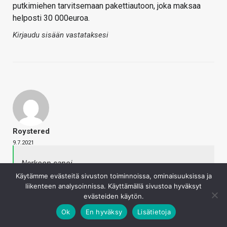
putkimiehen tarvitsemaan pakettiautoon, joka maksaa
helposti 30 000euroa.
Kirjaudu sisään vastataksesi
Roystered
9.7.2021
Nerkoon sanoi
Jos vaikka edellinen kortti on sanonut sopimuksen
Käytämme evästeitä sivuston toiminnoissa, ominaisuuksissa ja
irti ja sattuu olemaan yksityisyrittäjä jonka pitäisi
liikenteen analysoinnissa. Käyttämällä sivustoa hyväksyt
pyörittää bisnestä sillä koneella?
evästeiden käytön.
Napsauta laajentaaksesi…
Ok
En hyväksy
Lisätietoja