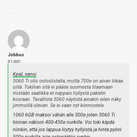
Jobbus
9.7.2021
KpaL sanoi
3060 Ti olis ostoslistalla, mutta 700e on aivan liikaa
siitä. Tokihan sitä ei pääse suomesta tilaamaan
mistään saatikka et nappais hyllystä paketin
kouraan. Tavallista 3060 näytistä ainakin eilen näky
jimmsillä olevan. Se ei vaan nyt kiinnostele.
1060 6GB maksoi vähän alle 300e joten 3060 Ti
hinnan näkisin 400-450e nurkille. Voi toki käydä
niinkin, että jos lappua löytyy hyllyistä ja hinta pyörii
500e nurkilla, niin ostopäätös syntyy.