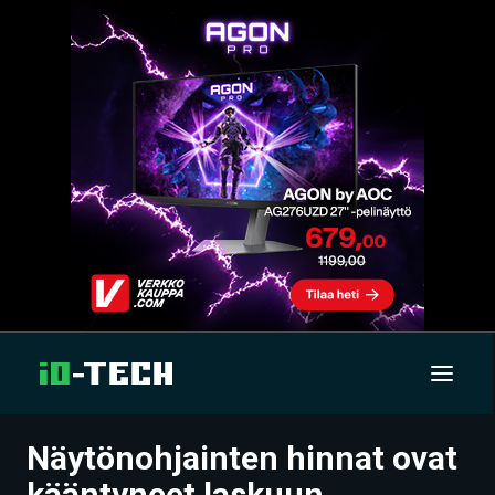
Näytönohjainten hinnat ovat
UUTISET
kääntyneet laskuun