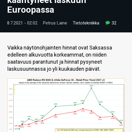
ARTIKKELIT
Euroopassa
VIDEOT
8.7.2021 - 02:02
Petrus Laine
Tietotekniikka
32
TECHBBS
TIETOA
Vaikka näytönohjainten hinnat ovat Saksassa
edelleen alkuvuotta korkeammat, on niiden
HINTA.FI
saatavuus parantunut ja hinnat pysyneet
laskusuunnassa jo yli kuukauden päivät.
KAUPPA
VAIHDA TEEMA
HAKU