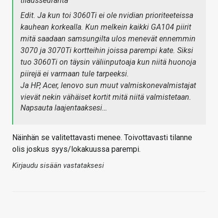
tilausseuranta
Edit. Ja kun toi 3060Ti ei ole nvidian prioriteeteissa
kauhean korkealla. Kun melkein kaikki GA104 piirit
mitä saadaan samsungilta ulos menevät ennemmin
3070 ja 3070Ti kortteihin joissa parempi kate. Siksi
tuo 3060Ti on täysin väliinputoaja kun niitä huonoja
piirejä ei varmaan tule tarpeeksi.
Ja HP, Acer, lenovo sun muut valmiskonevalmistajat
vievät nekin vähäiset kortit mitä niitä valmistetaan.
Napsauta laajentaaksesi…
Näinhän se valitettavasti menee. Toivottavasti tilanne
olis joskus syys/lokakuussa parempi.
Kirjaudu sisään vastataksesi