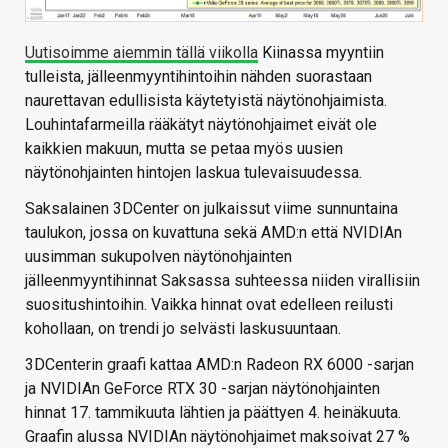
Uutisoimme aiemmin tällä viikolla
Kiinassa myyntiin
tulleista, jälleenmyyntihintoihin nähden suorastaan
naurettavan edullisista käytetyistä näytönohjaimista.
Louhintafarmeilla rääkätyt näytönohjaimet eivät ole
kaikkien makuun, mutta se petaa myös uusien
näytönohjainten hintojen laskua tulevaisuudessa.
Saksalainen 3DCenter on julkaissut viime sunnuntaina
taulukon, jossa on kuvattuna sekä AMD:n että NVIDIAn
uusimman sukupolven näytönohjainten
jälleenmyyntihinnat Saksassa suhteessa niiden virallisiin
suositushintoihin. Vaikka hinnat ovat edelleen reilusti
kohollaan, on trendi jo selvästi laskusuuntaan.
3DCenterin graafi kattaa AMD:n Radeon RX 6000 -sarjan
ja NVIDIAn GeForce RTX 30 -sarjan näytönohjainten
hinnat 17. tammikuuta lähtien ja päättyen 4. heinäkuuta.
Graafin alussa NVIDIAn näytönohjaimet maksoivat 27 %