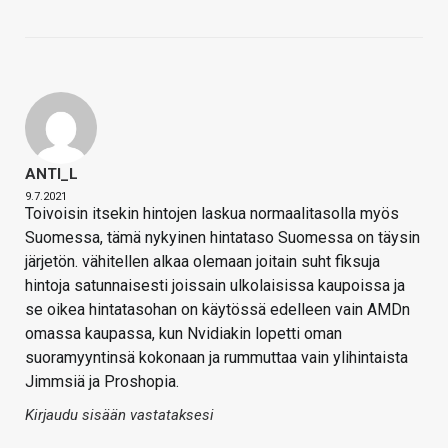
ANTI_L
9.7.2021
Toivoisin itsekin hintojen laskua normaalitasolla myös
Suomessa, tämä nykyinen hintataso Suomessa on täysin
järjetön. vähitellen alkaa olemaan joitain suht fiksuja
hintoja satunnaisesti joissain ulkolaisissa kaupoissa ja
se oikea hintatasohan on käytössä edelleen vain AMDn
omassa kaupassa, kun Nvidiakin lopetti oman
suoramyyntinsä kokonaan ja rummuttaa vain ylihintaista
Jimmsiä ja Proshopia.
Kirjaudu sisään vastataksesi