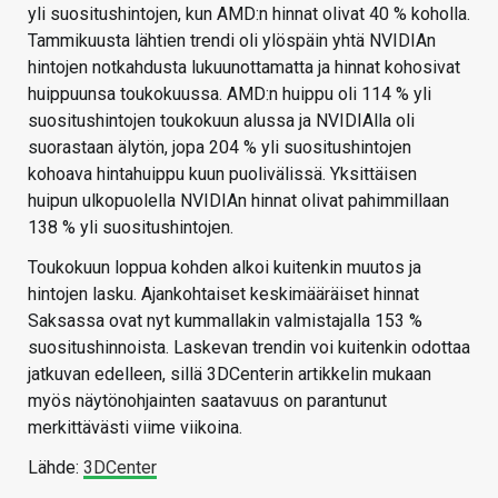
yli suositushintojen, kun AMD:n hinnat olivat 40 % koholla.
Tammikuusta lähtien trendi oli ylöspäin yhtä NVIDIAn
hintojen notkahdusta lukuunottamatta ja hinnat kohosivat
huippuunsa toukokuussa. AMD:n huippu oli 114 % yli
suositushintojen toukokuun alussa ja NVIDIAlla oli
suorastaan älytön, jopa 204 % yli suositushintojen
kohoava hintahuippu kuun puolivälissä. Yksittäisen
huipun ulkopuolella NVIDIAn hinnat olivat pahimmillaan
138 % yli suositushintojen.
Toukokuun loppua kohden alkoi kuitenkin muutos ja
hintojen lasku. Ajankohtaiset keskimääräiset hinnat
Saksassa ovat nyt kummallakin valmistajalla 153 %
suositushinnoista. Laskevan trendin voi kuitenkin odottaa
jatkuvan edelleen, sillä 3DCenterin artikkelin mukaan
myös näytönohjainten saatavuus on parantunut
merkittävästi viime viikoina.
Lähde:
3DCenter