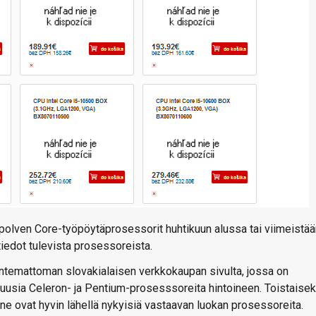
upolven Core-työpöytäprosessorit huhtikuun alussa tai viimeistää
iedot tulevista prosessoreista.
ntemattoman slovakialaisen verkkokaupan sivulta, jossa on
a uusia Celeron- ja Pentium-prosesssoreita hintoineen. Toistaisek
 ne ovat hyvin lähellä nykyisiä vastaavan luokan prosessoreita.