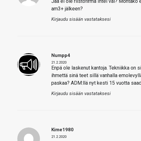
Jaa ei ole riistofirma Intel vai? Montako
am3+ jälkeen?
Kirjaudu sisään vastataksesi
Numpp4
21.2.2020
Enpä ole laskenut kantoja. Tekniikka on si
ihmettä sinä teet sillä vanhalla emolevyll
paskaa? ADM:llä nyt kesti 15 vuotta saada I
Kirjaudu sisään vastataksesi
Kime1980
21.2.2020