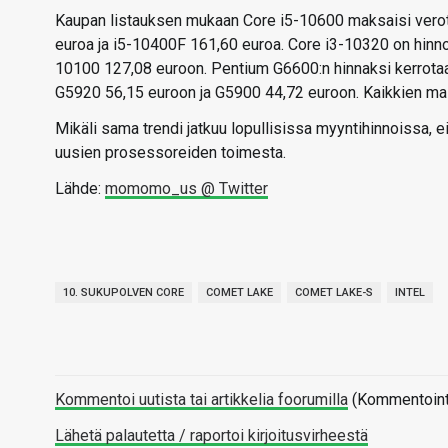
Kaupan listauksen mukaan Core i5-10600 maksaisi vero
euroa ja i5-10400F 161,60 euroa. Core i3-10320 on hinno
10100 127,08 euroon. Pentium G6600:n hinnaksi kerrotaa
G5920 56,15 euroon ja G5900 44,72 euroon. Kaikkien mall
Mikäli sama trendi jatkuu lopullisissa myyntihinnoissa, ei
uusien prosessoreiden toimesta.
Lähde:
momomo_us @ Twitter
10. SUKUPOLVEN CORE
COMET LAKE
COMET LAKE-S
INTEL
Kommentoi uutista tai artikkelia foorumilla
(Kommentointi 
Lähetä palautetta / raportoi kirjoitusvirheestä