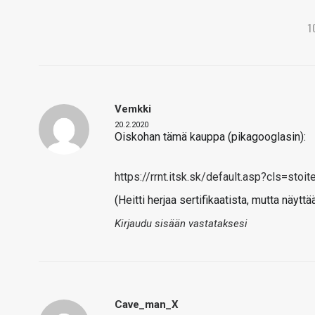
1
Vemkki
20.2.2020
Oiskohan tämä kauppa (pikagooglasin):
https://rrnt.itsk.sk/default.asp?cls=sto
(Heitti herjaa sertifikaatista, mutta näytt
Kirjaudu sisään vastataksesi
Cave_man_X