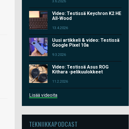
3.6.2026
Video: Testissä Keychron K2 HE
All-Wood
13.4.2026
Uusi artikkeli & video: Testissä
Google Pixel 10a
9.3.2026
Video: Testissä Asus ROG
Kithara -pelikuulokkeet
11.2.2026
Lisää videoita
TEKNIIKKAPODCAST