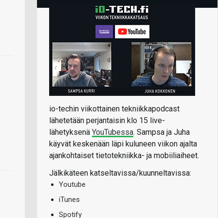
io-techin viikottainen tekniikkapodcast
lähetetään perjantaisin klo 15 live-
lähetyksenä
YouTubessa
. Sampsa ja Juha
käyvät keskenään läpi kuluneen viikon ajalta
ajankohtaiset tietotekniikka- ja mobiiliaiheet.
Jälkikäteen katseltavissa/kuunneltavissa:
Youtube
iTunes
Spotify