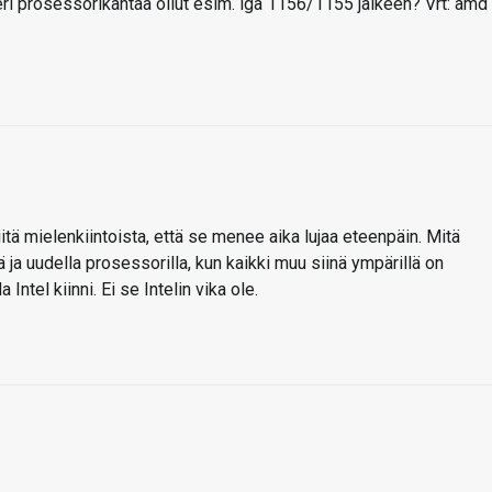
 eri prosessorikantaa ollut esim. lga 1156/1155 jälkeen? Vrt: amd
itä mielenkiintoista, että se menee aika lujaa eteenpäin. Mitä
ä ja uudella prosessorilla, kun kaikki muu siinä ympärillä on
ntel kiinni. Ei se Intelin vika ole.