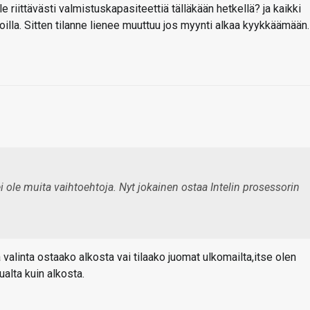
 ole riittävästi valmistuskapasiteettiä tälläkään hetkellä? ja kaikki
la. Sitten tilanne lienee muuttuu jos myynti alkaa kyykkäämään.
ei ole muita vaihtoehtoja. Nyt jokainen ostaa Intelin prosessorin
 valinta ostaako alkosta vai tilaako juomat ulkomailta,itse olen
ualta kuin alkosta.