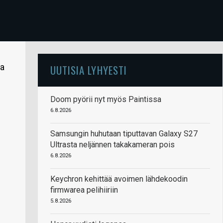
sa
UUTISIA LYHYESTI
Doom pyörii nyt myös Paintissa
6.8.2026
Samsungin huhutaan tiputtavan Galaxy S27
Ultrasta neljännen takakameran pois
6.8.2026
Keychron kehittää avoimen lähdekoodin
firmwarea pelihiiriin
5.8.2026