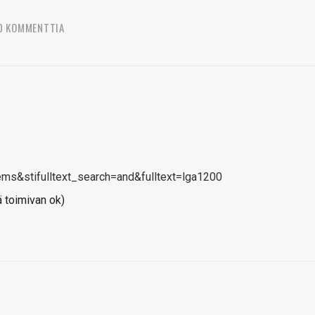
0 KOMMENTTIA
items&stifulltext_search=and&fulltext=lga1200
ää toimivan ok)