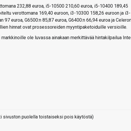
ttomana 232,88 euroa, i5-10500 210,60 euroa, i5-10400 189,45
iteltu verottomana 169,40 euroon, i3-10300 158,26 euroon ja i3-
n 97 euroa, G6500:n 85,87 euroa, G6400:n 66,94 euroa ja Celero
ien hinnat ovat prosessoreiden myyntipaketoiduille versioille.
 markkinoille ole luvassa ainakaan merkittävää hintakilpailua Inte
sivuston puolella toistaiseksi pois käytöstä)