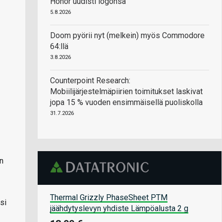
Honor uudisti logonsa
5.8.2026
Doom pyörii nyt (melkein) myös Commodore
64:llä
3.8.2026
Counterpoint Research:
Mobiilijärjestelmäpiirien toimitukset laskivat
jopa 15 % vuoden ensimmäisellä puoliskolla
31.7.2026
n
Thermal Grizzly PhaseSheet PTM
si
jäähdytyslevyn yhdiste Lämpöalusta 2 g