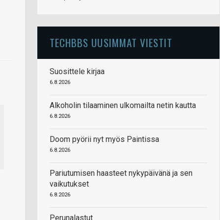
TECHBBS UUSIMMAT VIESTIT
Suosittele kirjaa
6.8.2026
Alkoholin tilaaminen ulkomailta netin kautta
6.8.2026
Doom pyörii nyt myös Paintissa
6.8.2026
Pariutumisen haasteet nykypäivänä ja sen
vaikutukset
6.8.2026
Perunalastut