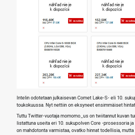
Intelin odotetaan julkaisevan Comet Lake-S- eli 10. suk
toukokuussa. Nyt nettiin on eksyneet ensimmäiset hintat
Tuttu Twitter-vuotaja momomo_us on twiitannut kuvan tu
listattuna useita eri 10. sukupolven Core -prosessoria j
on mahdotonta varmistaa, ovatko hinnat todellisia, mutta