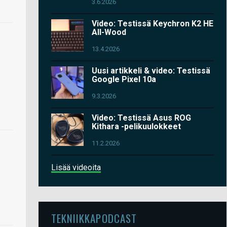
3.6.2026
Video: Testissä Keychron K2 HE
All-Wood
13.4.2026
Uusi artikkeli & video: Testissä
Google Pixel 10a
9.3.2026
Video: Testissä Asus ROG
Kithara -pelikuulokkeet
11.2.2026
Lisää videoita
TEKNIIKKAPODCAST