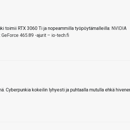
tuki toimii RTX 3060 Ti ja nopeammilla työpöytämalleilla:
NVIDIA
GeForce 465.89 -ajurit – io-tech.fi
ä. Cyberpunkia kokeilin lyhyesti ja puhtaalla mutulla ehkä hivene