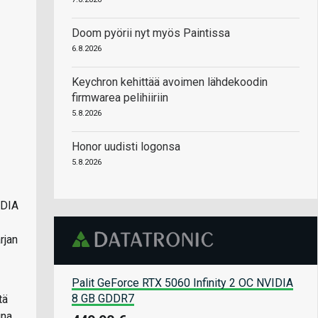
Doom pyörii nyt myös Paintissa
6.8.2026
Keychron kehittää avoimen lähdekoodin
firmwarea pelihiiriin
5.8.2026
Honor uudisti logonsa
5.8.2026
IDIA
rjan
Palit GeForce RTX 5060 Infinity 2 OC NVIDIA
8 GB GDDR7
tä
una