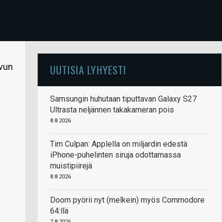
ivun
UUTISIA LYHYESTI
Samsungin huhutaan tiputtavan Galaxy S27
Ultrasta neljännen takakameran pois
8.8.2026
Tim Culpan: Applella on miljardin edestä
iPhone-puhelinten siruja odottamassa
muistipiirejä
8.8.2026
Doom pyörii nyt (melkein) myös Commodore
64:llä
7.8.2026