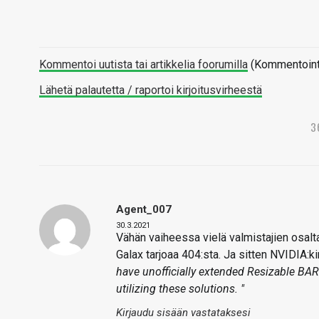
Kommentoi uutista tai artikkelia foorumilla
(Kommentointi 
Lähetä palautetta / raportoi kirjoitusvirheestä
3
Agent_007
30.3.2021
Vähän vaiheessa vielä valmistajien osalta 
Galax tarjoaa 404:sta. Ja sitten NVIDIA:ki
have unofficially extended Resizable BAR
utilizing these solutions. "
Kirjaudu sisään vastataksesi