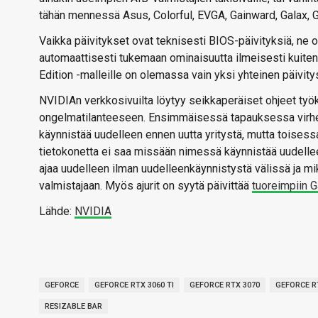
tähän mennessä Asus, Colorful, EVGA, Gainward, Galax, Gi
Vaikka päivitykset ovat teknisesti BIOS-päivityksiä, ne on
automaattisesti tukemaan ominaisuutta ilmeisesti kuit
Edition -malleille on olemassa vain yksi yhteinen päivity
NVIDIAn verkkosivuilta löytyy seikkaperäiset ohjeet työ
ongelmatilanteeseen. Ensimmäisessä tapauksessa virhe ta
käynnistää uudelleen ennen uutta yritystä, mutta toisess
tietokonetta ei saa missään nimessä käynnistää uudellee
ajaa uudelleen ilman uudelleenkäynnistystä välissä ja mi
valmistajaan. Myös ajurit on syytä päivittää
tuoreimpiin 
Lähde:
NVIDIA
GEFORCE
GEFORCE RTX 3060 TI
GEFORCE RTX 3070
GEFORCE R
RESIZABLE BAR