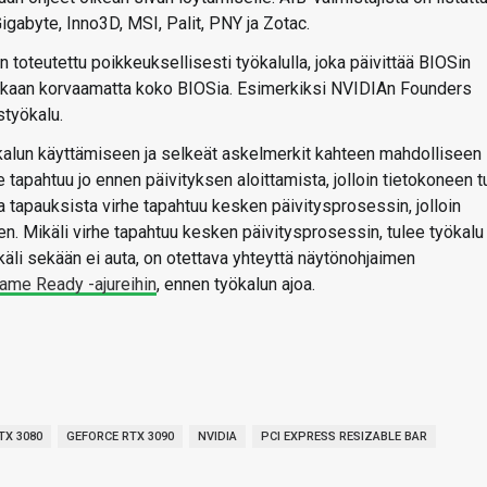
gabyte, Inno3D, MSI, Palit, PNY ja Zotac.
 toteutettu poikkeuksellisesti työkalulla, joka päivittää BIOSin
enkaan korvaamatta koko BIOSia. Esimerkiksi NVIDIAn Founders
styökalu.
kalun käyttämiseen ja selkeät askelmerkit kahteen mahdolliseen
pahtuu jo ennen päivityksen aloittamista, jolloin tietokoneen tu
a tapauksista virhe tapahtuu kesken päivitysprosessin, jolloin
n. Mikäli virhe tapahtuu kesken päivitysprosessin, tulee työkalu
käli sekään ei auta, on otettava yhteyttä näytönohjaimen
Game Ready -ajureihin
, ennen työkalun ajoa.
TX 3080
GEFORCE RTX 3090
NVIDIA
PCI EXPRESS RESIZABLE BAR