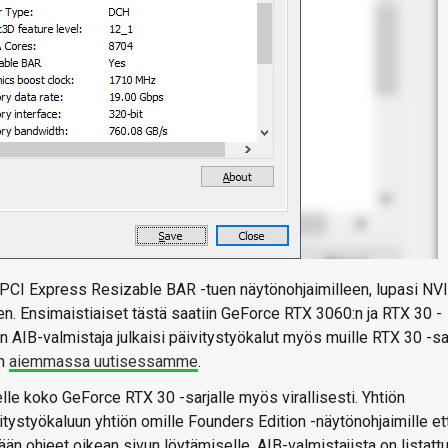
CI Express Resizable BAR -tuen näytönohjaimilleen, lupasi NV
n. Ensimaistiaiset tästä saatiin GeForce RTX 3060:n ja RTX 30 -
 AIB-valmistaja julkaisi päivitystyökalut myös muille RTX 30 -sa
in
aiemmassa uutisessamme
.
e koko GeForce RTX 30 -sarjalle myös virallisesti. Yhtiön
äivitystyökaluun yhtiön omille Founders Edition -näytönohjaimille et
tään ohjeet oikean sivun löytämiselle. AIB-valmistajista on listatt