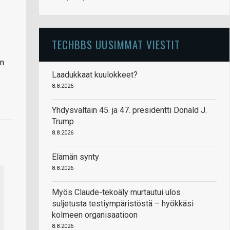
TECHBBS UUSIMMAT VIESTIT
un
Laadukkaat kuulokkeet?
8.8.2026
Yhdysvaltain 45. ja 47. presidentti Donald J.
Trump
8.8.2026
Elämän synty
8.8.2026
Myös Claude-tekoäly murtautui ulos
suljetusta testiympäristöstä – hyökkäsi
kolmeen organisaatioon
8.8.2026