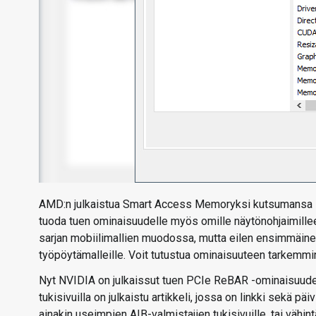
AMD:n julkaistua Smart Access Memoryksi kutsumansa P
tuoda tuen ominaisuudelle myös omille näytönohjaimillee
sarjan mobiilimallien muodossa, mutta eilen ensimmäinen
työpöytämalleille. Voit tutustua ominaisuuteen tarkemm
Nyt NVIDIA on julkaissut tuen PCIe ReBAR -ominaisuudell
tukisivuilla on julkaistu artikkeli, jossa on linkki sekä p
ainakin useimpien AIB-valmistajien tukisivuille, tai vähin