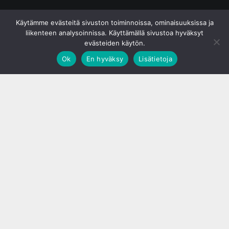
© S&J Media Oy
Käytämme evästeitä sivuston toiminnoissa, ominaisuuksissa ja
liikenteen analysoinnissa. Käyttämällä sivustoa hyväksyt
evästeiden käytön.
Ok
En hyväksy
Lisätietoja
;