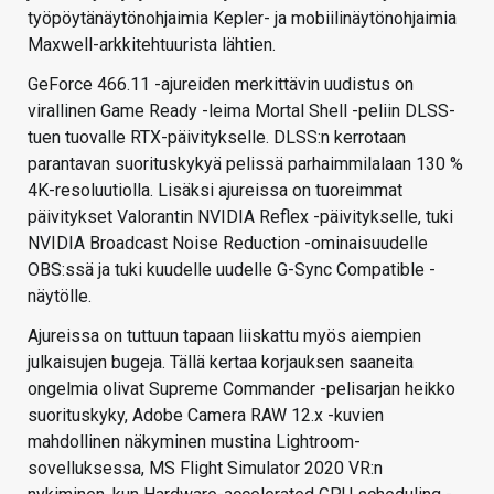
työpöytänäytönohjaimia Kepler- ja mobiilinäytönohjaimia
Maxwell-arkkitehtuurista lähtien.
GeForce 466.11 -ajureiden merkittävin uudistus on
virallinen Game Ready -leima Mortal Shell -peliin DLSS-
tuen tuovalle RTX-päivitykselle. DLSS:n kerrotaan
parantavan suorituskykyä pelissä parhaimmilalaan 130 %
4K-resoluutiolla. Lisäksi ajureissa on tuoreimmat
päivitykset Valorantin NVIDIA Reflex -päivitykselle, tuki
NVIDIA Broadcast Noise Reduction -ominaisuudelle
OBS:ssä ja tuki kuudelle uudelle G-Sync Compatible -
näytölle.
Ajureissa on tuttuun tapaan liiskattu myös aiempien
julkaisujen bugeja. Tällä kertaa korjauksen saaneita
ongelmia olivat Supreme Commander -pelisarjan heikko
suorituskyky, Adobe Camera RAW 12.x -kuvien
mahdollinen näkyminen mustina Lightroom-
sovelluksessa, MS Flight Simulator 2020 VR:n