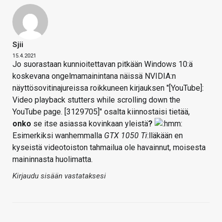
Sjii
15.4.2021
Jo suorastaan kunnioitettavan pitkään Windows 10:ä
koskevana ongelmamainintana näissä NVIDIA:n
näyttösovitinajureissa roikkuneen kirjauksen "[YouTube]:
Video playback stutters while scrolling down the
YouTube page. [3129705]" osalta kiinnostaisi tietää,
onko
se itse asiassa kovinkaan yleistä
?
Esimerkiksi wanhemmalla
GTX 1050 Ti
:lläkään en
kyseistä videotoiston tahmailua ole havainnut, moisesta
maininnasta huolimatta.
Kirjaudu sisään vastataksesi