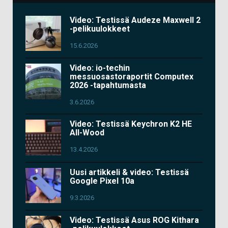
Video: Testissä Audeze Maxwell 2
-pelikuulokkeet
15.6.2026
Video: io-techin
messuosastoraportit Computex
2026 -tapahtumasta
3.6.2026
Video: Testissä Keychron K2 HE
All-Wood
13.4.2026
Uusi artikkeli & video: Testissä
Google Pixel 10a
9.3.2026
Video: Testissä Asus ROG Kithara