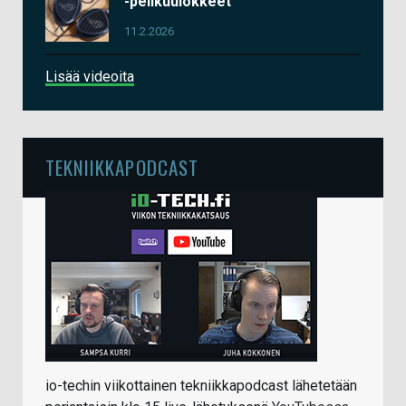
-pelikuulokkeet
11.2.2026
Lisää videoita
TEKNIIKKAPODCAST
io-techin viikottainen tekniikkapodcast lähetetään