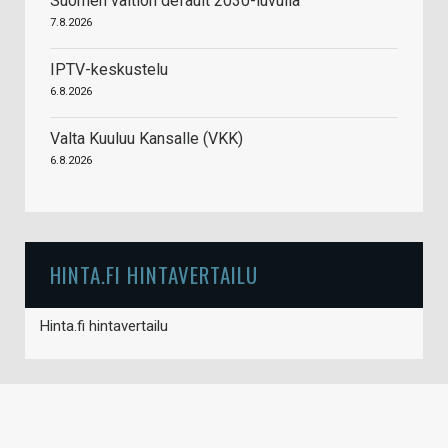
Suomen valtion default 2030-luvulla
7.8.2026
IPTV-keskustelu
6.8.2026
Valta Kuuluu Kansalle (VKK)
6.8.2026
HINTA.FI HINTAVERTAILU
Hinta.fi hintavertailu