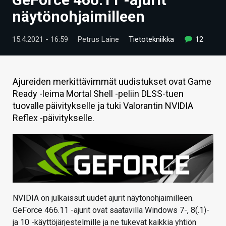
ARTIKKELIT
näytönohjaimilleen
VIDEOT
15.4.2021 - 16:59
Petrus Laine
Tietotekniikka
12
TECHBBS
TIETOA
Ajureiden merkittävimmät uudistukset ovat Game
Ready -leima Mortal Shell -peliin DLSS-tuen
HINTA.FI
tuovalle päivitykselle ja tuki Valorantin NVIDIA
Reflex -päivitykselle.
KAUPPA
VAIHDA TEEMA
HAKU
NVIDIA on julkaissut uudet ajurit näytönohjaimilleen.
GeForce 466.11 -ajurit ovat saatavilla Windows 7-, 8(.1)-
ja 10 -käyttöjärjestelmille ja ne tukevat kaikkia yhtiön