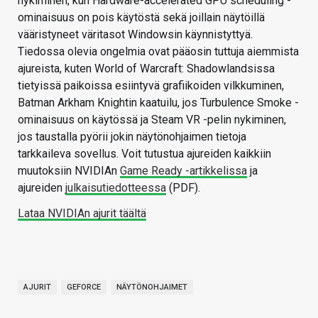
nykiminen, kun Hardware-accelerated GPU scheduling -
ominaisuus on pois käytöstä sekä joillain näytöillä
vääristyneet väritasot Windowsin käynnistyttyä.
Tiedossa olevia ongelmia ovat pääosin tuttuja aiemmista
ajureista, kuten World of Warcraft: Shadowlandsissa
tietyissä paikoissa esiintyvä grafiikoiden vilkkuminen,
Batman Arkham Knightin kaatuilu, jos Turbulence Smoke -
ominaisuus on käytössä ja Steam VR -pelin nykiminen,
jos taustalla pyörii jokin näytönohjaimen tietoja
tarkkaileva sovellus. Voit tutustua ajureiden kaikkiin
muutoksiin NVIDIAn
Game Ready -artikkelissa
ja
ajureiden
julkaisutiedotteessa
(PDF).
Lataa NVIDIAn ajurit täältä
AJURIT
GEFORCE
NÄYTÖNOHJAIMET