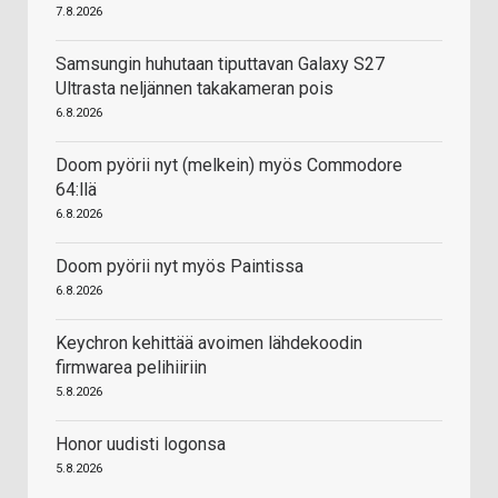
7.8.2026
Samsungin huhutaan tiputtavan Galaxy S27
Ultrasta neljännen takakameran pois
6.8.2026
Doom pyörii nyt (melkein) myös Commodore
64:llä
6.8.2026
Doom pyörii nyt myös Paintissa
6.8.2026
Keychron kehittää avoimen lähdekoodin
firmwarea pelihiiriin
5.8.2026
Honor uudisti logonsa
5.8.2026