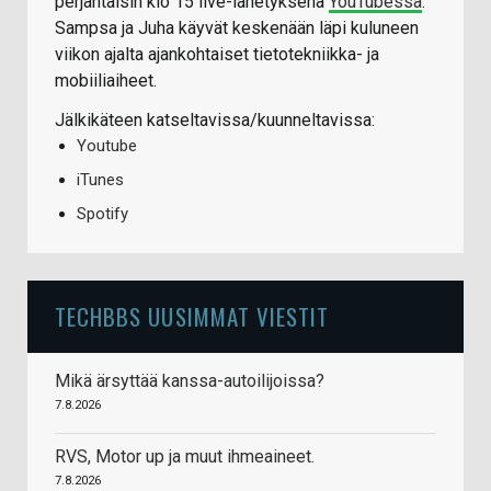
perjantaisin klo 15 live-lähetyksenä
YouTubessa
.
Sampsa ja Juha käyvät keskenään läpi kuluneen
viikon ajalta ajankohtaiset tietotekniikka- ja
mobiiliaiheet.
Jälkikäteen katseltavissa/kuunneltavissa:
Youtube
iTunes
Spotify
TECHBBS UUSIMMAT VIESTIT
Mikä ärsyttää kanssa-autoilijoissa?
7.8.2026
RVS, Motor up ja muut ihmeaineet.
7.8.2026