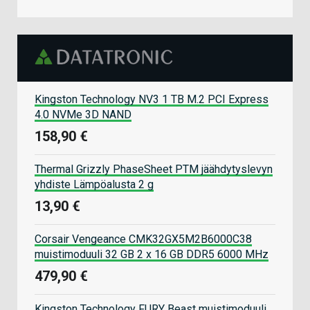
Kingston Technology NV3 1 TB M.2 PCI Express
4.0 NVMe 3D NAND
158,90 €
Thermal Grizzly PhaseSheet PTM jäähdytyslevyn
yhdiste Lämpöalusta 2 g
13,90 €
Corsair Vengeance CMK32GX5M2B6000C38
muistimoduuli 32 GB 2 x 16 GB DDR5 6000 MHz
479,90 €
Kingston Technology FURY Beast muistimoduuli