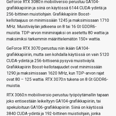
GeForce RTX 3080:n mobiiliversio perustuu GA104-
grafiikkapiiriin ja siinä on käytössä 6144 CUDA-ydintä ja
256-bittinen muistiohjain. Grafiikkapiirin Boost-
kellotaajuus on minimissään 1245 ja maksimissaan 1710
MHz. Muistiväylän jatkeena on 8 tai 16 Gt GDDR6-
muistia. TDP-arvon minimirajaksi on asetettu 80 wattia ja
maksimiksi tarkemmin määrittelemätön 150+ wattia.
GeForce RTX 3070 perustuu niin ikään GA104-
grafiikkapiiriin, mutta sen kohdalla käytössä on vain 5120
CUDA-ydintä ja 256-bittisenä pysyvä muistiväylä.
Grafiikkapiirin Boost-kellotaajuudet ovat minimissään
1290 ja maksimissaan 1620 MHz, kun TDP-arvon rajat
ovat 80 – 125 wattia. RTX 3070:n tukena on 8 Gt GDDR6-
muistia.
RTX 3060:n mobiiliversio perustuu työpöytämallin tapaan
joko entisestään leikeltyyn GA104-grafiikkapiiriin, tai
spekuloituun GA106-grafiikkapiiriin. Siinä on käytössä
3840 CUDA-ydintä ja 192-bittinen muistiohjain, jonka