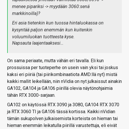
menee pipariksi -> myydään 3060:senä
markkinoilla)?
Eri asia tietenkin kun tuossa hintaluokassa on
kysyntää paljon enemmän kun kuitenkin
voluumiluokan tuotteesta kyse.
Napsauta laajentaaksesi…
On sama periaate, mutta vähän eri tavalla. Eli kun
prossuissa per tuoteperhe on usein vain yksi tai joskus
kaksi eri piiriä (tai piirikombinaatiota AMD:llä nyt) mistä
kaikki mallit leikellään, niin nVidia on nyt julkaissut ainakin
GA102, GA104 ja GA106 piirillä olevia näytönohjaimia
tähän RTX 3000-sarjaan.
GA102 on käytössä RTX 3090 ja 3080, GA104 RTX 3070
ja RTX 3060 TI ja GA106 tässä kortissa. Kaikki nVidian
tämän sukupolven julkaisemista korteista on hieman tai
hieman enemmän leikatulla piirillä varustettuja, eli eivät