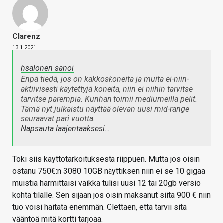
Clarenz
13.1.2021
hsalonen sanoi
Enpä tiedä, jos on kakkoskoneita ja muita ei-niin-
aktiivisesti käytettyjä koneita, niin ei niihin tarvitse
tarvitse parempia. Kunhan toimii mediumeilla pelit.
Tämä nyt julkaistu näyttää olevan uusi mid-range
seuraavat pari vuotta.
Napsauta laajentaaksesi…
Toki siis käyttötarkoituksesta riippuen. Mutta jos oisin
ostanu 750€:n 3080 10GB näyttiksen niin ei se 10 gigaa
muistia harmittaisi vaikka tulisi uusi 12 tai 20gb versio
kohta tilalle. Sen sijaan jos oisin maksanut siitä 900 € niin
tuo voisi haitata enemmän. Olettaen, että tarvii sitä
vääntöä mitä kortti tarjoaa.