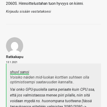
2060S. Hinnoittelustahan tuon hyvyys on kiinni.
Kirjaudu sisään vastataksesi
Ratkakapu
13.1.2021
shuvl sanoi
Voisiko näiden mid-luokan korttien suhteen olla
optimistisempi saatavuuden kannalta..
Vai onko GPU-puolella sama periaate kuin CPU:ssa,
että jos valmistaessa menee piiri pilalle, niin sitä
voidaan myydä ns. huonompana tuotteena (tässä
tapauksessa yritetään valmistaa 3080/3090 ->