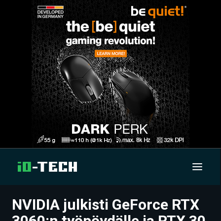
NVIDIA julkisti GeForce RTX
UUTISET
3060:n työpöydälle ja RTX 30