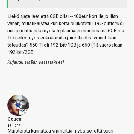
Liekö ajatelleet että 6GB olisi ~400eur kortille jo liian
vähän, muistikaistaa kun kerta puukotettu 192-bittiseksi,
niin jouduttu sitä myötä tuplaamaan muistimäärä 6GB:stä.
Toki eikö myös erikokoisilla piireillä olisi voinut tuon
toteuttaa? 550 Ti oli 192-bit/1GB ja 660 (Ti) vuorostaan
192-bit/2GB.
Kirjaudu sisään vastataksesi
Gouca
13.1.2021
Muisteista kannattaa ymmärtää myös se, että suuri