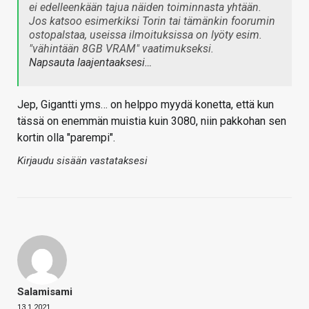
ei edelleenkään tajua näiden toiminnasta yhtään.
Jos katsoo esimerkiksi Torin tai tämänkin foorumin
ostopalstaa, useissa ilmoituksissa on lyöty esim.
"vähintään 8GB VRAM" vaatimukseksi.
Napsauta laajentaaksesi…
Jep, Gigantti yms… on helppo myydä konetta, että kun
tässä on enemmän muistia kuin 3080, niin pakkohan sen
kortin olla "parempi".
Kirjaudu sisään vastataksesi
Salamisami
13.1.2021