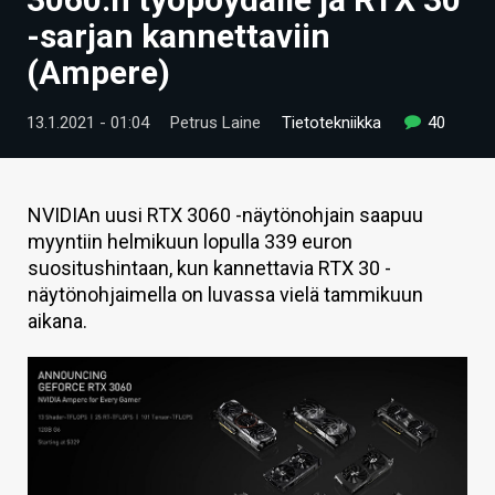
ARTIKKELIT
-sarjan kannettaviin
(Ampere)
VIDEOT
TECHBBS
13.1.2021 - 01:04
Petrus Laine
Tietotekniikka
40
TIETOA
HINTA.FI
NVIDIAn uusi RTX 3060 -näytönohjain saapuu
myyntiin helmikuun lopulla 339 euron
KAUPPA
suositushintaan, kun kannettavia RTX 30 -
näytönohjaimella on luvassa vielä tammikuun
VAIHDA TEEMA
aikana.
HAKU