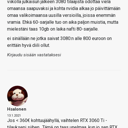
viikolla julkaisun jälkeen 3080 tilaajista odottaa vielä
omaansa saapuvaksi ja kohta nvidia alkaa jo päivittämään
omaa valikoimaansa uusilla versioilla, joissa enemmän
vramia. Ehkä 60-sarjalle tuo on aika paljon muistia, mutta
mielestäni taas 10gb on laika nafti 80-sarjalle.
ei sinällään ne jotka saivat 3080:n alle 800 euroon on
erittäin hyvä diili ollut.
Kirjaudu sisään vastataksesi
Hsalonen
13.1.2021
Jos < 360€ kohtuujäähyllä, vaihtelen RTX 3060 Ti -
tilaukseni siihen.. Tämä on taas unelmaa, kun jo sen RTX