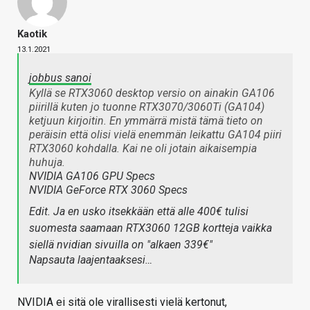
Kaotik
13.1.2021
jobbus sanoi
Kyllä se RTX3060 desktop versio on ainakin GA106
piirillä kuten jo tuonne RTX3070/3060Ti (GA104)
ketjuun kirjoitin. En ymmärrä mistä tämä tieto on
peräisin että olisi vielä enemmän leikattu GA104 piiri
RTX3060 kohdalla. Kai ne oli jotain aikaisempia
huhuja.
NVIDIA GA106 GPU Specs
NVIDIA GeForce RTX 3060 Specs
Edit. Ja en usko itsekkään että alle 400€ tulisi
suomesta saamaan RTX3060 12GB kortteja vaikka
siellä nvidian sivuilla on "alkaen 339€"
Napsauta laajentaaksesi…
NVIDIA ei sitä ole virallisesti vielä kertonut,