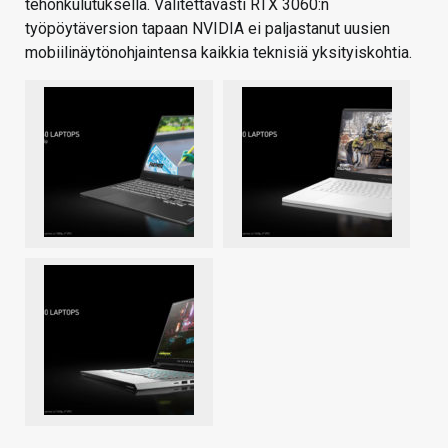
tehonkulutuksella. Valitettavasti RTX 3060:n
työpöytäversion tapaan NVIDIA ei paljastanut uusien
mobiilinäytönohjaintensa kaikkia teknisiä yksityiskohtia.