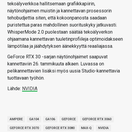
tekoälyverkkoa hallitsemaan grafiikkapiirin,
näytönohjaimen muistin ja kannettavan prosessorin
tehobudjettia siten, että kokoonpanosta saadaan
puristettua paras mahdollinen suorituskyky jatkuvasti.
WhisperMode 2.0 puolestaan säätää tekoälyverkon
ohjaamana kannettavan tuuletinprofiileja optimoidakseen
lämpötilaa ja jäähdytyksen äänekkyyttä reaaliajassa.
GeForce RTX 30 -sarjan näytönohjaimet saapuvat
kannettaviin 26. tammikuuta alkaen. Luvassa on
pelikannettavien lisäksi myös uusia Studio-kannettavia
tuottavaan työhön.
Lähde:
NVIDIA
AMPERE
GA104
GA106
GEFORCE
GEFORCE RTX 3060
GEFORCE RTX 3070
GEFORCE RTX 3080
MAX-Q
NVIDIA