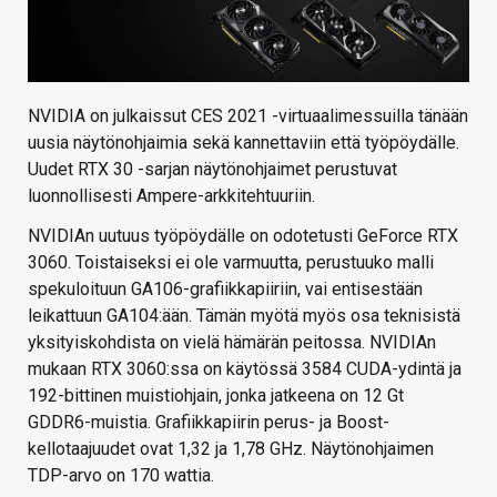
NVIDIA on julkaissut CES 2021 -virtuaalimessuilla tänään
uusia näytönohjaimia sekä kannettaviin että työpöydälle.
Uudet RTX 30 -sarjan näytönohjaimet perustuvat
luonnollisesti Ampere-arkkitehtuuriin.
NVIDIAn uutuus työpöydälle on odotetusti GeForce RTX
3060. Toistaiseksi ei ole varmuutta, perustuuko malli
spekuloituun GA106-grafiikkapiiriin, vai entisestään
leikattuun GA104:ään. Tämän myötä myös osa teknisistä
yksityiskohdista on vielä hämärän peitossa. NVIDIAn
mukaan RTX 3060:ssa on käytössä 3584 CUDA-ydintä ja
192-bittinen muistiohjain, jonka jatkeena on 12 Gt
GDDR6-muistia. Grafiikkapiirin perus- ja Boost-
kellotaajuudet ovat 1,32 ja 1,78 GHz. Näytönohjaimen
TDP-arvo on 170 wattia.