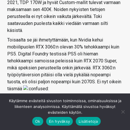
2021, TDP 170W ja hyvät Custom-mallit tulevat varmaan
maksamaan sen 400€. Noiden nykyisten tietojen
perusteella ei nyt oikein vaikuta järkevältä. Toki
saatavuuden puolesta kaikki viedään varmaan silti
käsistä.
Toisaalta se jäi ihmetyttämään, kun Nvidia kehui
mobiilipuolen RTX 3060:n olevan 30% tehokkaampi kuin
PS5. Digital Foundry testissä PS5 oli hieman
tehokkaampi samoissa peleissä kuin RTX 2070 Super,
mikä speksien perusteella onkin järkevää. RTX 3060:n
työpöytäversion pitäisi olla vielä pykälää nopeampi
tuosta, eli olisi paljon nopeampi kuin 2070S. Ei nyt oikein
täsmää
Jos tuo RTX 3060 12GB on vähintään yhtä nopea kuin
Käytämme evästeitä sivuston toiminnoissa, ominaisuuksissa ja
RTX 2070 Super ja alle 400 eurolla saa näyttiksen hyvällä
liikenteen analysoinnissa. Käyttämällä sivustoa hyväksyt
custom-jäähyllä, niin tuollaisen voisi yrittää napata F5
evästeiden käytön.
rämpyttämällä. Käytettyjen hinnat sen verran koholla, ettei
Ok
En hyväksy
Lisätietoja
väliraha olisi suuri. Olisi varmaan ihan mukava kortti