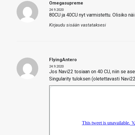
Omegasupreme
24.9.2020
80CU ja 40CU nyt varmistettu. Olisiko näi
Kirjaudu sisään vastataksesi
FlyingAntero
24.9.2020
Jos Navi22 tosiaan on 40 CU, niin se as
Singularity tuloksen (oletettavasti Navi22