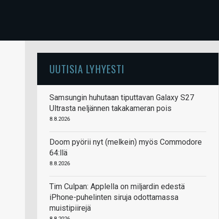
UUTISIA LYHYESTI
Samsungin huhutaan tiputtavan Galaxy S27
Ultrasta neljännen takakameran pois
8.8.2026
Doom pyörii nyt (melkein) myös Commodore
64:llä
8.8.2026
Tim Culpan: Applella on miljardin edestä
iPhone-puhelinten siruja odottamassa
muistipiirejä
8.8.2026