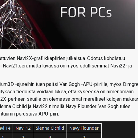
tuvien Navi2X-grafiikkapiirien julkaisua. Odotus kohdistuu
lli Navi21:een, mutta luvassa on myös edullisemmat Navi22- ja
um3D -ajureihin tuen paitsi Van Gogh -APU-piirille, myös Dimgr
vityksen tiedoista voidaan lukea, että kyseessä on nimenomaan
i2X-perheen siruille on olemassa omat merelliset kalojen mukaa
enna Cichlid ja Navi22 nimellä Navy Flounder. Van Gogh tulee
uuriin perustuva APU-piiri.