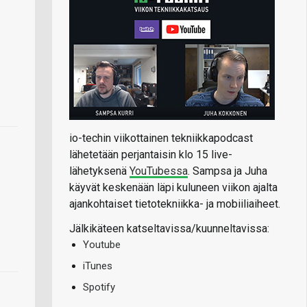
io-techin viikottainen tekniikkapodcast
lähetetään perjantaisin klo 15 live-
lähetyksenä
YouTubessa
. Sampsa ja Juha
käyvät keskenään läpi kuluneen viikon ajalta
ajankohtaiset tietotekniikka- ja mobiiliaiheet.
Jälkikäteen katseltavissa/kuunneltavissa:
Youtube
iTunes
Spotify