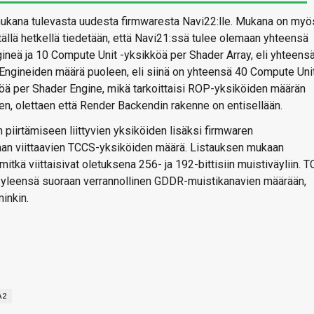
mukana tulevasta uudesta firmwaresta Navi22:lle. Mukana on myö
ällä hetkellä tiedetään, että Navi21:ssä tulee olemaan yhteensä
gineä ja 10 Compute Unit -yksikköä per Shader Array, eli yhteens
Engineiden määrä puoleen, eli siinä on yhteensä 40 Compute Unit
ä per Shader Engine, mikä tarkoittaisi ROP-yksiköiden määrän
n, olettaen että Render Backendin rakenne on entisellään.
n piirtämiseen liittyvien yksiköiden lisäksi firmwaren
staan viittaavien TCCS-yksiköiden määrä. Listauksen mukaan
itkä viittaisivat oletuksena 256- ja 192-bittisiin muistiväyliin. 
on yleensä suoraan verrannollinen GDDR-muistikanavien määrään,
inkin.
A2