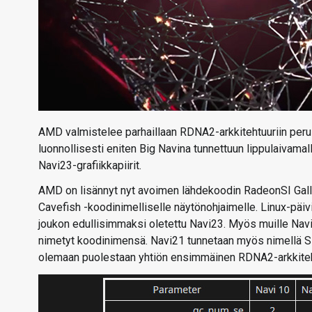
AMD valmistelee parhaillaan RDNA2-arkkitehtuuriin perus
luonnollisesti eniten Big Navina tunnettuun lippulaivama
Navi23-grafiikkapiirit.
AMD on lisännyt nyt avoimen lähdekoodin RadeonSI Galli
Cavefish -koodinimelliselle näytönohjaimelle. Linux-päi
joukon edullisimmaksi oletettu Navi23. Myös muille Nav
nimetyt koodinimensä. Navi21 tunnetaan myös nimellä Si
olemaan puolestaan yhtiön ensimmäinen RDNA2-arkkiteht