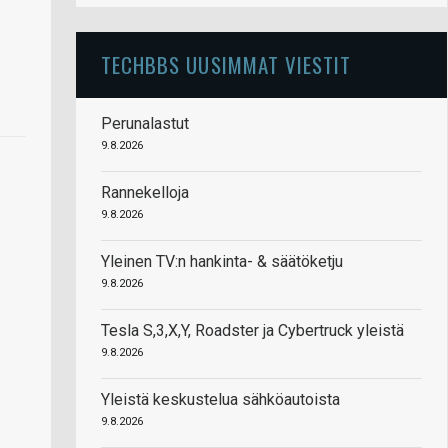
TECHBBS UUSIMMAT VIESTIT
Perunalastut
9.8.2026
Rannekelloja
9.8.2026
Yleinen TV:n hankinta- & säätöketju
9.8.2026
Tesla S,3,X,Y, Roadster ja Cybertruck yleistä
9.8.2026
Yleistä keskustelua sähköautoista
9.8.2026