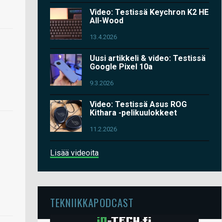
Video: Testissä Keychron K2 HE
All-Wood
13.4.2026
Uusi artikkeli & video: Testissä
Google Pixel 10a
9.3.2026
Video: Testissä Asus ROG
Kithara -pelikuulokkeet
11.2.2026
Lisää videoita
TEKNIIKKAPODCAST