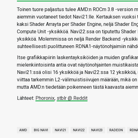
Toinen tuore paljastus tulee AMD:n ROCm 3.8 -version 
aiemmin vuotaneet tiedot Navi21:lle. Kertauksen vuoksi t
kaksi Shader Arrayta per Shader Engine, neljä Shader En
Compute Unit -yksikköä. Navi22:ssa on tiputettu Shader 
yksikköä. Molemmissa on neljä Render Backend -yksikkö
suhteellisesti puolittuneen RDNA1-näytönohjaimiin nähde
Itse grafiikkapiirin laskentayksiköiden ja muiden grafiika
mielenkiintoisinta antia ovat näytönohjainten muistikai
Navi21:ssä olisi 16 yksikköä ja Navi22:ssa 12 yksikköä, m
viittaa tarkemmin L2-välimuistisiivujen määrään, mikä 
mutta AMD:n tiedetään poikenneen tästä kaavasta aiemm
Lähteet:
Phoronix
,
stblr @ Reddit
AMD
BIG NAVI
NAVI21
NAVI22
NAVI23
RADEON
RDN