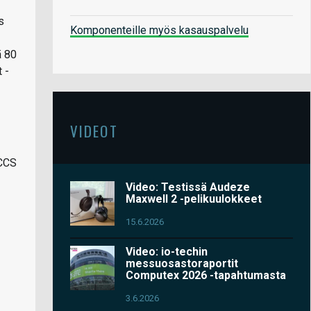
s
Komponenteille myös kasauspalvelu
ä 80
 -
VIDEOT
TCCS
Video: Testissä Audeze
Maxwell 2 -pelikuulokkeet
15.6.2026
Video: io-techin
messuosastoraportit
Computex 2026 -tapahtumasta
3.6.2026