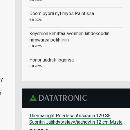
Doom pyörii nyt myös Paintissa
6.8.2026
Keychron kehittää avoimen lähdekoodin
firmwarea pelihiiriin
5.8.2026
Honor uudisti logonsa
5.8.2026
ey
n
Thermalright Peerless Assassin 120 SE
Suoritin Jäähdytyslevy/jäähdytin 12 cm Musta